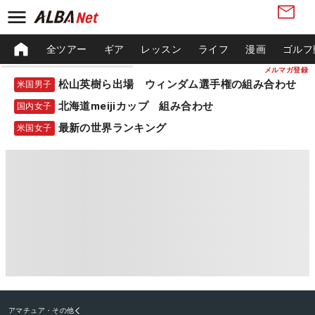
全ツアー
ギア
レッスン
ライフ
漫画
ゴルフ
メルマガ登録
松山英樹ら出場 ウィンダム選手権の組み合わせ
米国男子
北海道meijiカップ 組み合わせ
国内女子
最新の世界ランキング
米国女子
アマチュア・その他