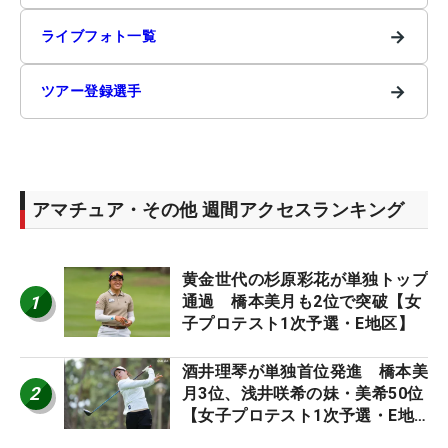
→
ライブフォト一覧
→
ツアー登録選手
アマチュア・その他 週間アクセスランキング
黄金世代の杉原彩花が単独トップ
1
通過 橋本美月も2位で突破【女
子プロテスト1次予選・E地区】
酒井理琴が単独首位発進 橋本美
2
月3位、浅井咲希の妹・美希50位
【女子プロテスト1次予選・E地
区】