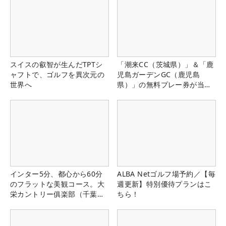
スイスの叡智が生んだTPTシ
「潮来CC（茨城県）」＆「鹿
ャフトで、ゴルフを異次元の
児島ガーデンGC（鹿児島
世界へ
県）」の無料プレー券が当た
る！！
インター5分、都心から60分
ALBA Netゴルフ場予約／【毎
のフラットな美観コース。大
週更新】特別優待プランはこ
栄カントリー俱楽部（千葉
ちら！
県）