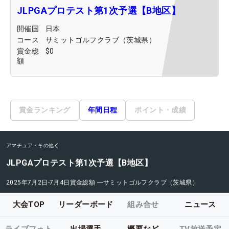
JLPGAプロテスト第1次予選【B地区】
開催国
日本
コース
サミットゴルフクラブ（茨城県）
賞金総
$0
額
賞金ランキング
年間日程
ポイント・成績
アマチュア・その他
JLPGAプロテスト第1次予選【B地区】
2025年7月2日-7月4日
賞金総額
―
サミットゴルフクラブ（茨城県）
大会TOP
リーダーボード
組み合せ
ニュース
ライブフォト
出場選手
概要など
TV放送予定