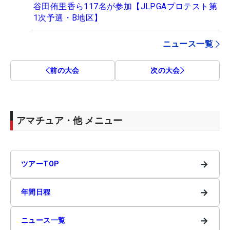
谷田侑里香ら117名が参加【JLPGAプロテスト第
1次予選・B地区】
ニュース一覧
前の大会
次の大会
アマチュア・他 メニュー
→
ツアーTOP
→
年間日程
→
ニュース一覧