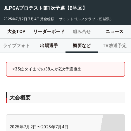
JLPGAプロテスト第1次予選【B地区】
2025年7月2日-7月4日
賞金総額
―
サミットゴルフクラブ（茨城県）
大会TOP
リーダーボード
組み合せ
ニュース
ライブフォト
出場選手
概要など
TV放送予定
※35位タイまでの38人が2次予選進出
大会概要
2025年7月2日
〜
2025年7月4日