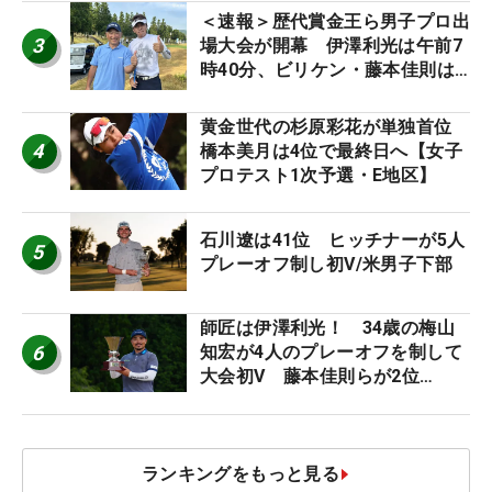
＜速報＞歴代賞金王ら男子プロ出
3
場大会が開幕 伊澤利光は午前7
時40分、ビリケン・藤本佳則は
午前9時30分にティオフ【MAIN
STAGE JOYX OPEN】
黄金世代の杉原彩花が単独首位
4
橋本美月は4位で最終日へ【女子
プロテスト1次予選・E地区】
石川遼は41位 ヒッチナーが5人
5
プレーオフ制し初V/米男子下部
師匠は伊澤利光！ 34歳の梅山
6
知宏が4人のプレーオフを制して
大会初V 藤本佳則らが2位
【MAIN STAGE JOYX OPEN】
ランキングをもっと見る