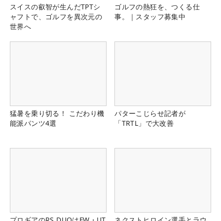
スイスの叡智が生んだTPTシ
ゴルフの熱狂を、つくる仕
ャフトで、ゴルフを異次元の
事。｜スタッフ募集中
世界へ
猛暑を乗り切る！ こだわり機
パターこじらせ記者が
能派パンツ4選
「TRTL」で大改善
プロギアのRS DUOはFW・UT
ネクストヒロイン選手とラウ