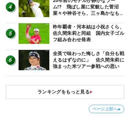
20年前のモデルが静かなブー
4
ム!? 飛ばし屋に変貌した菅沼
菜々や神谷そら、三ヶ島かなも使
う“名器”が人気な理由【ツアープ
ロたちの“飛ばしギア”】
昨年覇者・河本結は小祝さくら、
5
佐久間朱莉と同組 国内女子ゴル
フ組み合わせ発表
全英で味わった悔しさ「自分も戦
6
えるはずなのに」 佐久間朱莉に
強まった米ツアー参戦への思い
ランキングをもっと見る
ページ上部へ