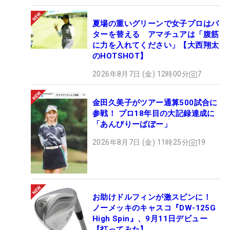
夏場の重いグリーンで女子プロはパ
ターを替える アマチュアは「腹筋
に力を入れてください」【大西翔太
のHOTSHOT】
2026年8月7日 (金) 12時00分
7
金田久美子がツアー通算500試合に
参戦！ プロ18年目の大記録達成に
「あんびりーばぼー」
2026年8月7日 (金) 11時25分
19
お助けドルフィンが激スピンに！
ノーメッキのキャスコ『DW-125G
High Spin』、9月11日デビュー
【打ってみた】