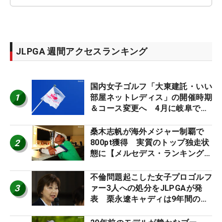
JLPGA 週間アクセスランキング
国内女子ゴルフ「大東建託・いい
1
部屋ネットレディス」の開催時期
＆コース変更へ 4月に岐阜で開
催
桑木志帆が海外メジャー制覇で
2
800pt獲得 実質のトップ独走状
態に【メルセデス・ランキング番
外編】
不倫問題起こした女子プロゴルフ
3
ァー3人への処分をJLPGAが発
表 栗永遼キャディは9年間の立
ち入り禁止