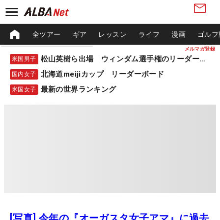
全ツアー
ギア
レッスン
ライフ
漫画
ゴルフ
メルマガ登録
松山英樹ら出場 ウィンダム選手権のリーダーボード
米国男子
北海道meijiカップ リーダーボード
国内女子
最新の世界ランキング
米国女子
[写真] 今年の『オーガスタ女子アマ』に過去