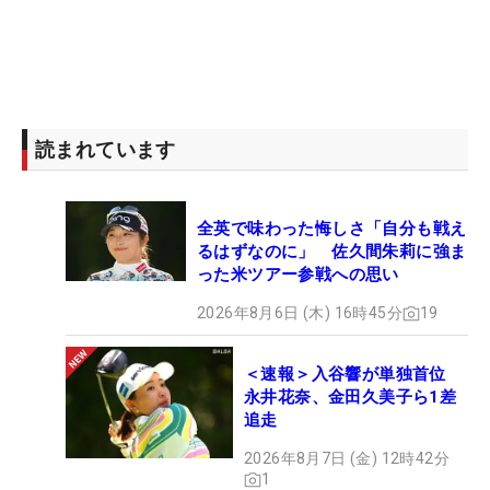
読まれています
全英で味わった悔しさ「自分も戦え
るはずなのに」 佐久間朱莉に強ま
った米ツアー参戦への思い
2026年8月6日 (木) 16時45分
19
＜速報＞入谷響が単独首位
永井花奈、金田久美子ら1差
追走
2026年8月7日 (金) 12時42分
1