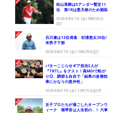
松山英樹は5アンダー暫定11
位 第1Rは悪天候のため順延
2026年8月7日 (金) 08時26分
1
石川遼は12位発進 杉浦悠太20位/
米男子下部
2026年8月7日 (金) 10時29分
1
パターこじらせギア担当2人が
『TRTL』をテスト！高MOIで転が
り◎、調節も自在で「結果の改善効
果にかなりの意外性」
2026年8月7日 (金) 11時15分
18
女子プロたちが過ごしたオープンウ
ィーク 堀琴音は人生初の…！ 六車