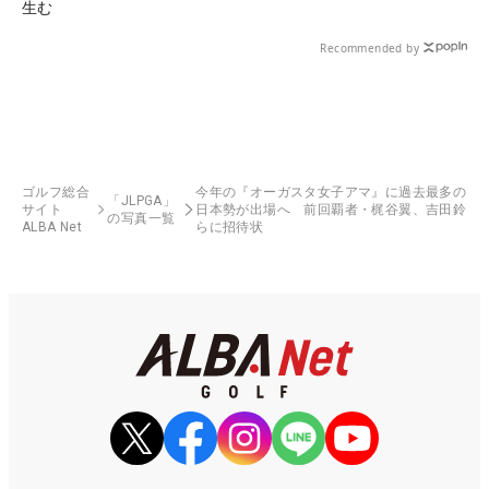
生む
Recommended by
ゴルフ総合
今年の『オーガスタ女子アマ』に過去最多の
「JLPGA」
サイト
日本勢が出場へ 前回覇者・梶谷翼、吉田鈴
の写真一覧
ALBA Net
らに招待状