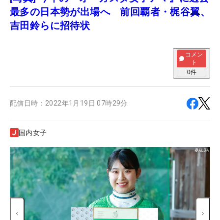
最多の日本勢が出場へ 前回覇者・梶谷翼、
吉田鈴らに招待状
コメン
ト
0
件
配信日時：
2022年1月19日 07時29分
国内女子