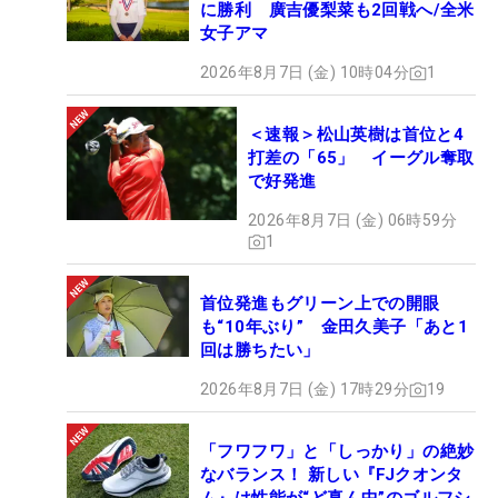
に勝利 廣吉優梨菜も2回戦へ/全米
女子アマ
2026年8月7日 (金) 10時04分
1
＜速報＞松山英樹は首位と4
打差の「65」 イーグル奪取
で好発進
2026年8月7日 (金) 06時59分
1
首位発進もグリーン上での開眼
も“10年ぶり” 金田久美子「あと1
回は勝ちたい」
2026年8月7日 (金) 17時29分
19
「フワフワ」と「しっかり」の絶妙
なバランス！ 新しい『FJクオンタ