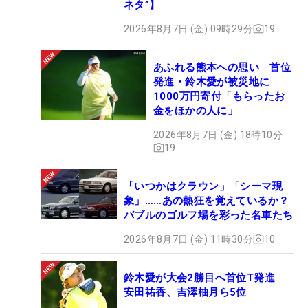
ネタ”】
2026年8月7日 (金) 09時29分
19
あふれる熊本への思い 首位
発進・鈴木愛が被災地に
1000万円寄付「もらったお
金をほかの人に」
2026年8月7日 (金) 18時10分
19
「いつかはクラウン」「シーマ現
象」……あの熱狂を覚えているか？
バブルのゴルフ場を彩った名車たち
2026年8月7日 (金) 11時30分
10
鈴木愛が大会2勝目へ首位T発進
安田祐香、吉澤柚月ら5位