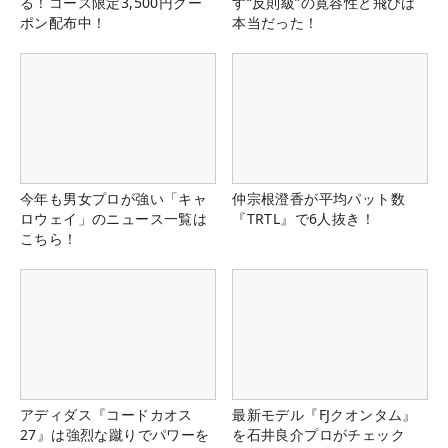
る！コース限定3,500円クー
す“反則級”の寛容性と飛びは
ポン配布中！
本当だった！
今年も男女プロが強い「キャ
仲宗根澄香が平均パット数
ロウェイ」のニュース一覧は
『TRTL』で6人抜き！
こちら！
アディダス『コードカオス
最新モデル『FJクオンタム』
27』は強烈な蹴りでパワーを
を石井良介プロがチェック