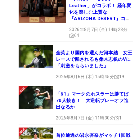
Leather」がコラボ！ 経年変
化を楽しむ上質な
『ARIZONA DESERT』コレ
クション、9月15日限定デビ
2026年8月7日 (金) 14時28分
ュー
64
全英より国内を選んだ河本結 女王
レースで離されるも桑木志帆のVに
「刺激をもらいました」
2026年8月6日 (木) 15時45分
19
「61」マークのホスラーは勝てば
70人抜き！ 大逆転プレーオフ進
出なるか
2026年8月7日 (金) 11時30分
1
首位通過の岩永杏奈がマッチ1回戦