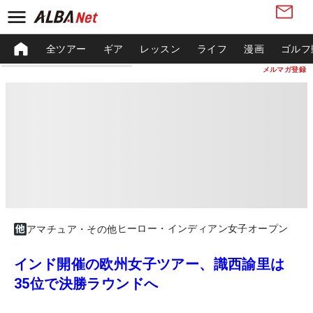
全ツアー
ギア
レッスン
ライフ
漫画
ゴルフ
メルマガ登録
ヒーロー・インディアン女子オープン
アマチュア・その他
インド開催の欧州女子ツアー、識西諭里は
35位で決勝ラウンドへ