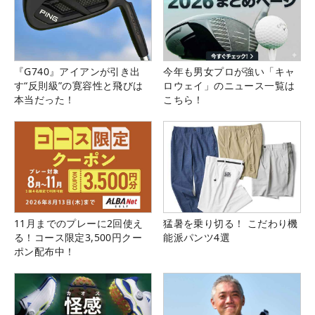
『G740』アイアンが引き出
今年も男女プロが強い「キャ
す“反則級”の寛容性と飛びは
ロウェイ」のニュース一覧は
本当だった！
こちら！
11月までのプレーに2回使え
猛暑を乗り切る！ こだわり機
る！コース限定3,500円クー
能派パンツ4選
ポン配布中！