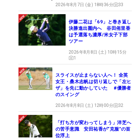
2026年8月7日 (金) 18時36分
33
伊藤二花は「69」と巻き返し
決勝進出圏内へ 谷田侑里香
は予選落ち濃厚/米女子下部
ツアー
2026年8月8日 (土) 10時15分
1
スライスが止まらない人へ！ 全英
女王・桑木志帆は切り返しで「左ヒ
ザ」を先に動かしていた #優勝者
のスイング
2026年8月8日 (土) 12時00分
32
「打ち方が変わってしまう」洋芝へ
の苦手意識 安田祐香が“克服”の首
位浮上