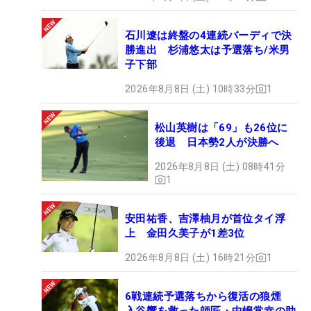
石川遼は終盤の4連続バーディで決
勝進出 杉浦悠太は予選落ち/米男
子下部
2026年8月8日 (土) 10時33分
1
松山英樹は「69」も26位に
後退 日本勢2人が決勝へ
2026年8月8日 (土) 08時41分
1
安田祐香、吉澤柚月が首位タイ浮
上 金田久美子が1差3位
2026年8月8日 (土) 16時21分
1
6戦連続予選落ちから復活の狼煙
入谷響を救った師匠・中嶋常幸の助