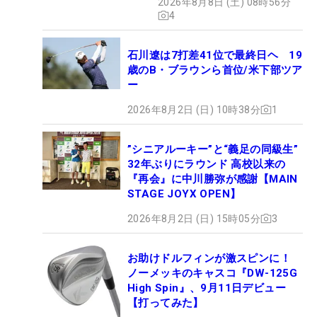
2026年8月8日 (土) 08時56分
4
石川遼は7打差41位で最終日ヘ 19
歳のB・ブラウンら首位/米下部ツア
ー
2026年8月2日 (日) 10時38分
1
”シニアルーキー”と“義足の同級生”
32年ぶりにラウンド 高校以来の
『再会』に中川勝弥が感謝【MAIN
STAGE JOYX OPEN】
2026年8月2日 (日) 15時05分
3
お助けドルフィンが激スピンに！
ノーメッキのキャスコ『DW-125G
High Spin』、9月11日デビュー
【打ってみた】