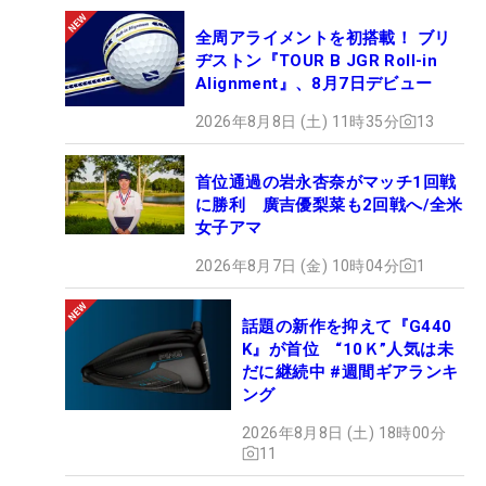
全周アライメントを初搭載！ ブリ
ヂストン『TOUR B JGR Roll-in
Alignment』、8月7日デビュー
2026年8月8日 (土) 11時35分
13
首位通過の岩永杏奈がマッチ1回戦
に勝利 廣吉優梨菜も2回戦へ/全米
女子アマ
2026年8月7日 (金) 10時04分
1
話題の新作を抑えて『G440
K』が首位 “10Ｋ”人気は未
だに継続中 #週間ギアランキ
ング
2026年8月8日 (土) 18時00分
11