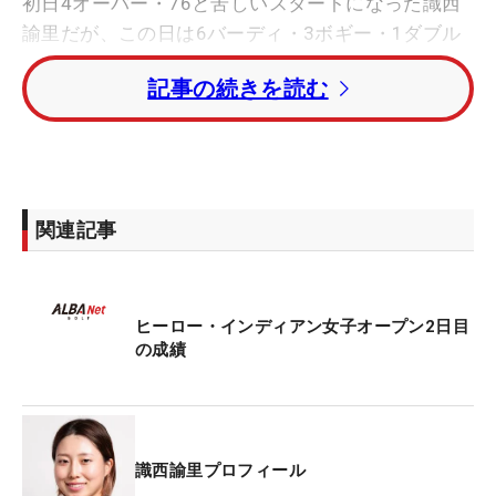
初日4オーバー・76と苦しいスタートになった識西
諭里だが、この日は6バーディ・3ボギー・1ダブル
ボギーと出入りの激しいゴルフながら1アンダーを
記事の続きを読む
マーク。トータル3オーバーは35位タイで決勝ラウ
ンドへコマを進めた。
トータル7アンダーで首位に浮上したのはアリー
ン・クラウター（ドイツ）。1打差の2位にバニ・カ
関連記事
プーア（インド）、2打差の3位タイにディクシャ・
ダガー（インド）とサラ・ケルカー（スウェーデ
ン）がつけている。
ヒーロー・インディアン女子オープン2日目
の成績
大会は4日間の日程で行われる。
識西諭里プロフィール