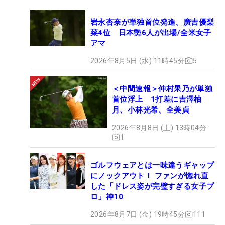
岩永杏奈が単独首位発進、廣吉優梨
菜4位 日本勢6人が出場/全米女子
アマ
2026年8月5日 (水) 11時45分
5
＜中間速報＞仲村果乃が単独
首位浮上 1打差に吉澤柚
月、小林光希、全美貞
2026年8月8日 (土) 13時04分
1
ゴルフウェアとは一味違うギャップ
にノックアウト！ ファンが惚れ直
した「ドレス姿が完璧すぎる女子プ
ロ」神10
2026年8月7日 (金) 19時45分
111