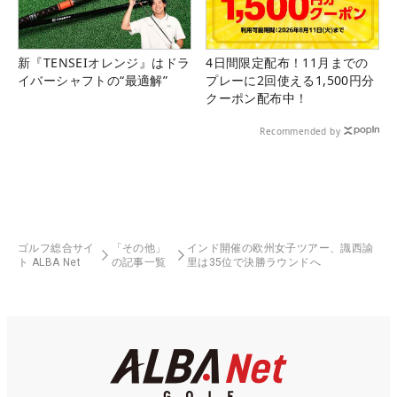
新『TENSEIオレンジ』はドラ
4日間限定配布！11月までの
イバーシャフトの“最適解”
プレーに2回使える1,500円分
クーポン配布中！
Recommended by
ゴルフ総合サイ
「その他」
インド開催の欧州女子ツアー、識西諭
ト ALBA Net
の記事一覧
里は35位で決勝ラウンドへ