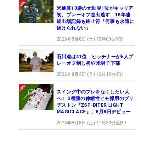
米通算13勝の元世界1位がキャリア
初、プレーオフ進出逃す 18年連
続出場記録も終止符「何事も永遠に
続けられない」
2026年8月8日 (土) 10時00分
1
石川遼は41位 ヒッチナーが5人プ
レーオフ制し初V/米男子下部
2026年8月3日 (月) 12時12分
1
スイング中のブレをなくしたい人
へ！ 3種類の伸縮性ヒモ採用のブリ
ヂストン『ZSP-BITER LIGHT
MAGICLACE』、8月8日デビュー
2026年8月8日 (土) 11時30分
30