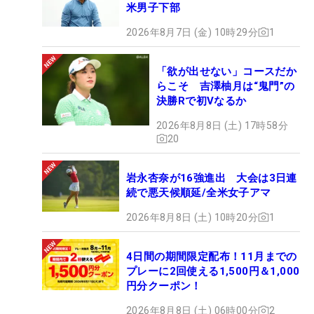
米男子下部
2026年8月7日 (金) 10時29分
1
「欲が出せない」コースだか
らこそ 吉澤柚月は“鬼門”の
決勝Rで初Vなるか
2026年8月8日 (土) 17時58分
20
岩永杏奈が16強進出 大会は3日連
続で悪天候順延/全米女子アマ
2026年8月8日 (土) 10時20分
1
4日間の期間限定配布！11月までの
プレーに2回使える1,500円＆1,000
円分クーポン！
2026年8月8日 (土) 06時00分
2