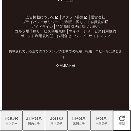
広告掲載について
スタッフ募集
運営会社
プライバシーポリシー
ご利用に際して
会員規約
ガイドライン
特定商取引法に基づく表示
ゴルフ場予約サービス利用規約
マイページサービス利用規約
ポイント利用規約
お問合せ
ヘルプ
サイトマップ
掲載されている全てのコンテンツの無断での転載、転用、コピー等は禁じま
す。
© ALBA Net
TOUR
JLPGA
JGTO
LPGA
PGA
閉じる
全ツアー
国内女子
国内男子
米国女子
米国男子
更新