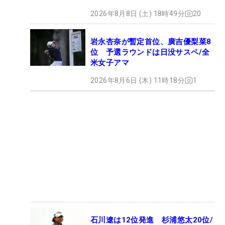
2026年8月8日 (土) 18時49分
20
岩永杏奈が暫定首位、廣吉優梨菜8
位 予選ラウンドは日没サスペ/全
米女子アマ
2026年8月6日 (木) 11時18分
1
石川遼は12位発進 杉浦悠太20位/