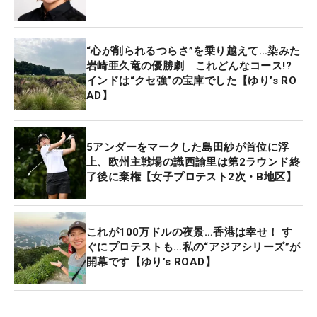
“心が削られるつらさ”を乗り越えて…染みた
岩崎亜久竜の優勝劇 これどんなコース!?
インドは“クセ強”の宝庫でした【ゆり’s RO
AD】
5アンダーをマークした島田紗が首位に浮
上、欧州主戦場の識西諭里は第2ラウンド終
了後に棄権【女子プロテスト2次・B地区】
これが100万ドルの夜景…香港は幸せ！ す
ぐにプロテストも…私の“アジアシリーズ”が
開幕です【ゆり’s ROAD】