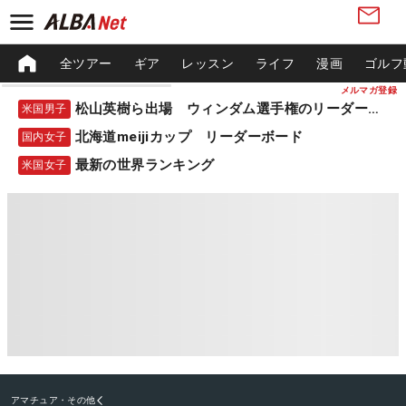
全ツアー
ギア
レッスン
ライフ
漫画
ゴルフ
メルマガ登録
松山英樹ら出場 ウィンダム選手権のリーダーボード
米国男子
北海道meijiカップ リーダーボード
国内女子
最新の世界ランキング
米国女子
アマチュア・その他