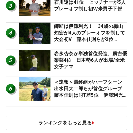
石川遼は41位 ヒッチナーが5人
3
プレーオフ制し初V/米男子下部
師匠は伊澤利光！ 34歳の梅山
4
知宏が4人のプレーオフを制して
大会初V 藤本佳則らが2位
【MAIN STAGE JOYX OPEN】
岩永杏奈が単独首位発進、廣吉優
5
梨菜4位 日本勢6人が出場/全米
女子アマ
＜速報＞最終組がハーフターン
6
出水田大二郎らが首位グループ
藤本佳則は1打差5位 伊澤利光
は52位タイ【MAIN STAGE
JOYX OPEN】
ランキングをもっと見る