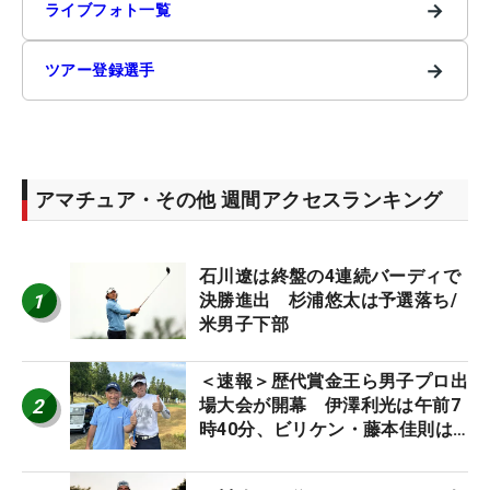
→
ライブフォト一覧
→
ツアー登録選手
アマチュア・その他 週間アクセスランキング
石川遼は終盤の4連続バーディで
1
決勝進出 杉浦悠太は予選落ち/
米男子下部
＜速報＞歴代賞金王ら男子プロ出
2
場大会が開幕 伊澤利光は午前7
時40分、ビリケン・藤本佳則は
午前9時30分にティオフ【MAIN
STAGE JOYX OPEN】