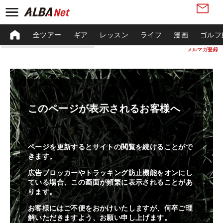
全ツアー
ギア
レッスン
ライフ
漫画
ゴルフ
メルマガ登録
このページが表示されるお客様へ
ページを更新するとサイトの閲覧を続けることがで
きます。
広告ブロッカーやトラッキング防止機能をオンにし
ている場合、この画面が頻繁に表示されることがあ
ります。
お客様にはご不便をおかけいたしますが、何卒ご理
解いただきますよう、お願い申し上げます。