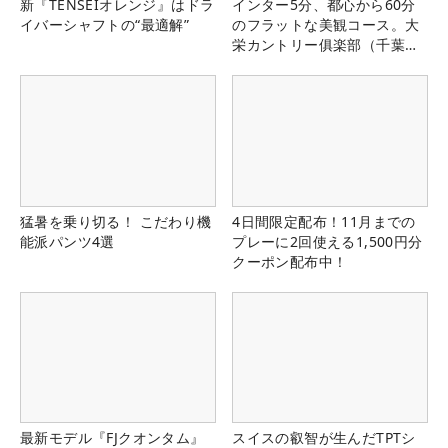
新『TENSEIオレンジ』はドラ
インター5分、都心から60分
イバーシャフトの“最適解”
のフラットな美観コース。大
栄カントリー俱楽部（千葉
県）
猛暑を乗り切る！ こだわり機
4日間限定配布！11月までの
能派パンツ4選
プレーに2回使える1,500円分
クーポン配布中！
最新モデル『FJクオンタム』
スイスの叡智が生んだTPTシ