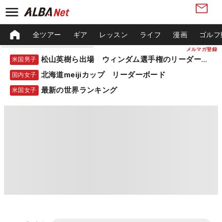
全ツアー
ギア
レッスン
ライフ
漫画
ゴルフ
メルマガ登録
松山英樹ら出場 ウィンダム選手権のリーダーボード
米国男子
北海道meijiカップ リーダーボード
国内女子
最新の世界ランキング
米国女子