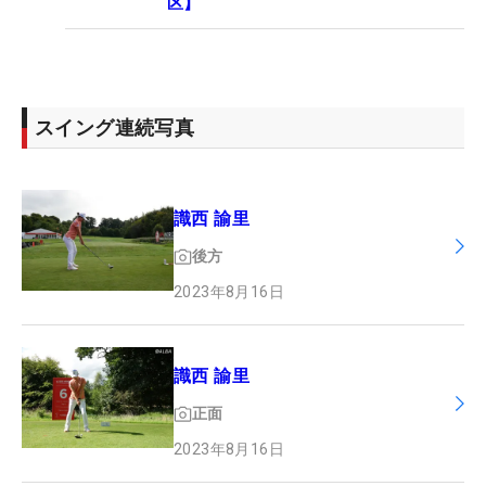
区】
スイング連続写真
識西 諭里
後方
2023年8月16日
識西 諭里
正面
2023年8月16日