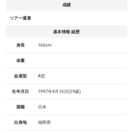
成績
ツアー通算
基本情報 経歴
身長
166cm
体重
血液型
A型
生年月日
1997年4月16日
(29歳)
国籍
日本
出身地
福岡県