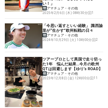
い！」
アマチュア・その他
1
2025年2月6日 (木) 08時30分
「今思い返すといい経験」 識西諭
里が“生かす”欧州転戦の日々
アマチュア・その他
2
2024年10月29日 (火) 10時00分
ツアープロとして異国で走り切っ
た1年 悩んだ結果…今月の欧州
QTは回避します【ゆり’s ROAD】
アマチュア・その他
11
2023年12月8日 (金) 12時00分