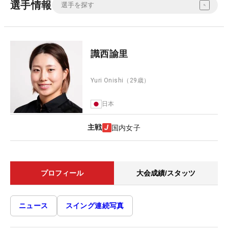
選手情報
識西諭里
Yuri Onishi
（29歳）
日本
主戦
国内女子
プロフィール
大会成績/スタッツ
ニュース
スイング連続写真