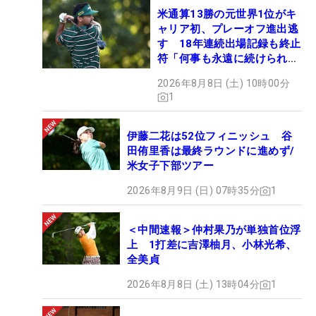
米通算13勝の元世界1位がキ
ャリア初、プレーオフ進出逃
す 18年連続出場記録も終止
符「何事も永遠に続けられな
い」
2026年8月8日 (土) 10時00分
1
伊藤二花は52位フィニッシュ 谷
田侑里香は最終ラウンドに進めず/
米女子下部ツアー
2026年8月9日 (日) 07時35分
1
＜中間速報＞仲村果乃が単独首位浮
上 1打差に吉澤柚月、小林光希、
全美貞
2026年8月8日 (土) 13時04分
1