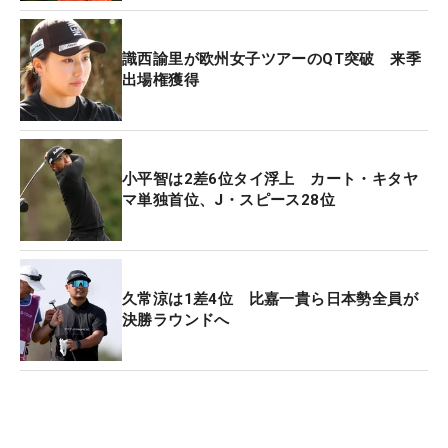
識西諭里が欧州女子ツアーのQT突破 来季
出場権獲得
小平智は2差6位タイ浮上 カート・キタヤ
マ単独首位、J・スピース28位
久常涼は1差4位 比嘉一貴ら日本勢全員が
決勝ラウンドへ