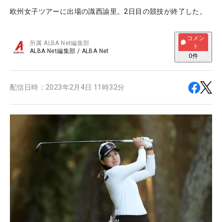
欧州女子ツアーに出場の識西諭里。2日目の競技が終了した。
コメン
所属
ALBA Net編集部
ト
ALBA Net編集部
/
ALBA Net
0
件
配信日時：
2023年2月4日 11時32分