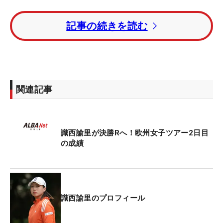
1番からスタートした識西は、前半3つあるパー5の
記事の続きを読む
うち2つでバーディを奪取。ほかはパーを並べ続け
ていたが、15番パー5でこの日唯一のボギー。それ
でもスコアを伸ばし、順位も上げた。欧州女子ツア
ーデビュー戦で予選通過を決めた。
関連記事
リオ、東京の両五輪に出場したアディティ・アショ
ク（インド）がトータル9アンダーで単独首位をキ
ープしている。
識西諭里が決勝Rへ！欧州女子ツアー2日目
の成績
識西諭里のプロフィール