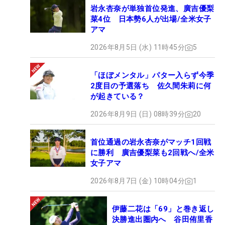
岩永杏奈が単独首位発進、廣吉優梨
菜4位 日本勢6人が出場/全米女子
アマ
2026年8月5日 (水) 11時45分
5
「ほぼメンタル」パター入らず今季
2度目の予選落ち 佐久間朱莉に何
が起きている？
2026年8月9日 (日) 08時39分
20
首位通過の岩永杏奈がマッチ1回戦
に勝利 廣吉優梨菜も2回戦へ/全米
女子アマ
2026年8月7日 (金) 10時04分
1
伊藤二花は「69」と巻き返し
決勝進出圏内へ 谷田侑里香