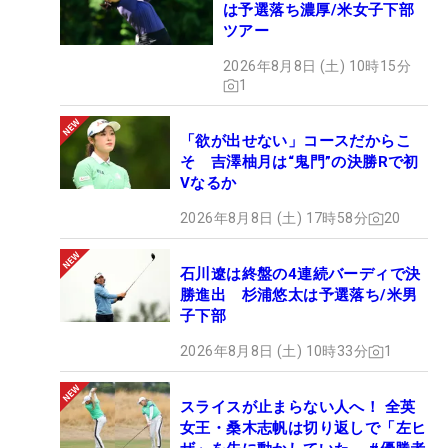
は予選落ち濃厚/米女子下部
ツアー
2026年8月8日 (土) 10時15分
1
「欲が出せない」コースだからこ
そ 吉澤柚月は“鬼門”の決勝Rで初
Vなるか
2026年8月8日 (土) 17時58分
20
石川遼は終盤の4連続バーディで決
勝進出 杉浦悠太は予選落ち/米男
子下部
2026年8月8日 (土) 10時33分
1
スライスが止まらない人へ！ 全英
女王・桑木志帆は切り返しで「左ヒ