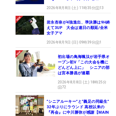
2026年8月8日 (土) 11時35分
13
岩永杏奈が4強進出、準決勝は9H終
えて3UP 大会は連日の順延/全米
女子アマ
2026年8月9日 (日) 09時39分
1
初出場の鳥海颯汰が岩手県オ
ープン初V「この大会を機に
どんどん上に」 シニアの部
は宮本勝昌が連覇
2026年8月8日 (土) 18時25分
72
”シニアルーキー”と“義足の同級生”
32年ぶりにラウンド 高校以来の
『再会』に中川勝弥が感謝【MAIN