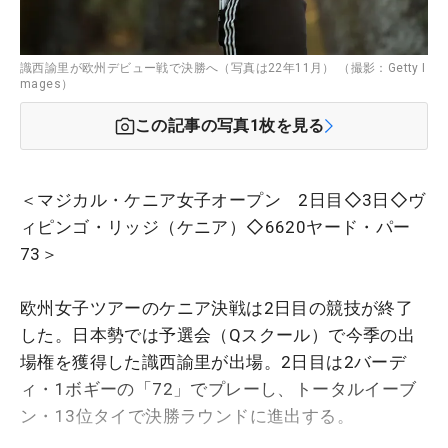
識西諭里が欧州デビュー戦で決勝へ（写真は22年11月） （撮影：Getty I
mages）
この記事の写真
1
枚を見る
＜マジカル・ケニア女子オープン 2日目◇3日◇ヴ
ィピンゴ・リッジ（ケニア）◇6620ヤード・パー
73＞
欧州女子ツアーのケニア決戦は2日目の競技が終了
した。日本勢では予選会（Qスクール）で今季の出
場権を獲得した識西諭里が出場。2日目は2バーデ
ィ・1ボギーの「72」でプレーし、トータルイーブ
ン・13位タイで決勝ラウンドに進出する。