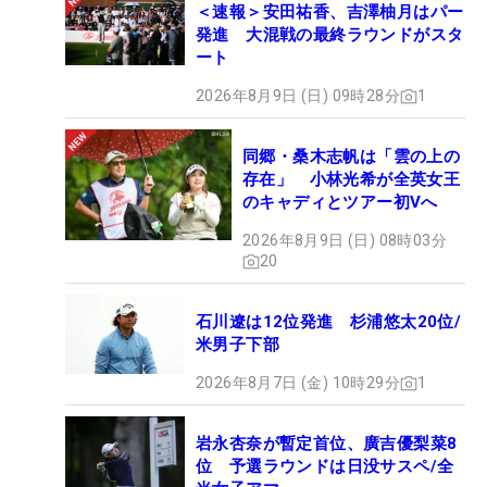
＜速報＞安田祐香、吉澤柚月はパー
発進 大混戦の最終ラウンドがスタ
ート
2026年8月9日 (日) 09時28分
1
同郷・桑木志帆は「雲の上の
存在」 小林光希が全英女王
のキャディとツアー初Vへ
2026年8月9日 (日) 08時03分
20
石川遼は12位発進 杉浦悠太20位/
米男子下部
2026年8月7日 (金) 10時29分
1
岩永杏奈が暫定首位、廣吉優梨菜8
位 予選ラウンドは日没サスペ/全