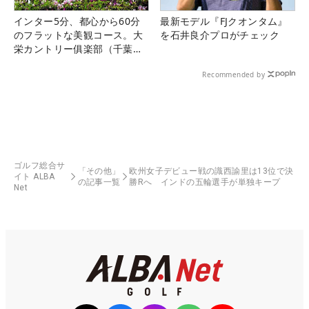
インター5分、都心から60分
最新モデル『FJクオンタム』
のフラットな美観コース。大
を石井良介プロがチェック
栄カントリー俱楽部（千葉
県）
Recommended by
ゴルフ総合サ
「その他」
欧州女子デビュー戦の識西諭里は13位で決
イト ALBA
の記事一覧
勝Rへ インドの五輪選手が単独キープ
Net