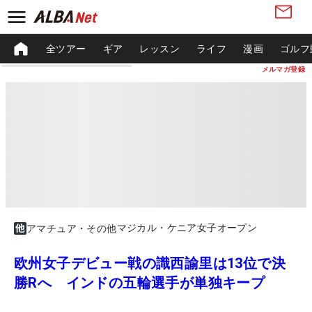
全ツアー
ギア
レッスン
ライフ
漫画
ゴルフ
メルマガ登録
マジカル・ケニア女子オープン
アマチュア・その他
欧州女子デビュー戦の識西諭里は13位で決
勝Rへ インドの五輪選手が単独キープ