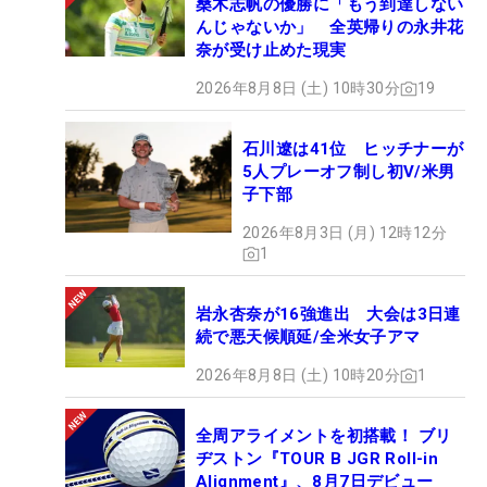
桑木志帆の優勝に「もう到達しない
んじゃないか」 全英帰りの永井花
奈が受け止めた現実
2026年8月8日 (土) 10時30分
19
石川遼は41位 ヒッチナーが
5人プレーオフ制し初V/米男
子下部
2026年8月3日 (月) 12時12分
1
岩永杏奈が16強進出 大会は3日連
続で悪天候順延/全米女子アマ
2026年8月8日 (土) 10時20分
1
全周アライメントを初搭載！ ブリ
ヂストン『TOUR B JGR Roll-in
Alignment』、8月7日デビュー