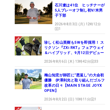
石川遼は41位 ヒッチナーが
5人プレーオフ制し初V/米男
子下部
2026年8月3日 (月) 12時12分
1
珍しく松山英樹も5Wを即採用！ ス
リクソン『ZXi RKT』フェアウェイ
＆ハイブリッド、9月12日デビュー
2026年8月6日 (木) 13時42分
33
梅山知宏が師匠に“恩返し”の大会初
優勝 伊澤利光と取り組んだゴルフ
改革の日々【MAIN STAGE JOYX
OPEN】
2026年8月2日 (日) 10時11分
1