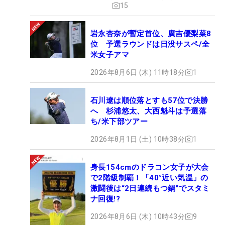
15
岩永杏奈が暫定首位、廣吉優梨菜8
位 予選ラウンドは日没サスペ/全
米女子アマ
2026年8月6日 (木) 11時18分
1
石川遼は順位落とすも57位で決勝
へ 杉浦悠太、大西魁斗は予選落
ち/米下部ツアー
2026年8月1日 (土) 10時38分
1
身長154cmのドラコン女子が大会
で2階級制覇！「40°近い気温」の
激闘後は“2日連続もつ鍋”でスタミ
ナ回復!?
2026年8月6日 (木) 10時43分
9