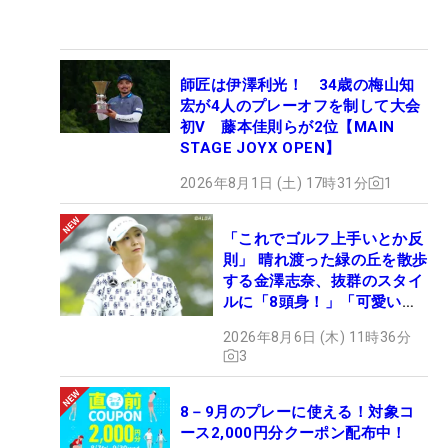
師匠は伊澤利光！ 34歳の梅山知
宏が4人のプレーオフを制して大会
初V 藤本佳則らが2位【MAIN
STAGE JOYX OPEN】
2026年8月1日 (土) 17時31分
1
「これでゴルフ上手いとか反
則」 晴れ渡った緑の丘を散歩
する金澤志奈、抜群のスタイ
ルに「8頭身！」「可愛いに
も程がある」
2026年8月6日 (木) 11時36分
3
8－9月のプレーに使える！対象コ
ース2,000円分クーポン配布中！