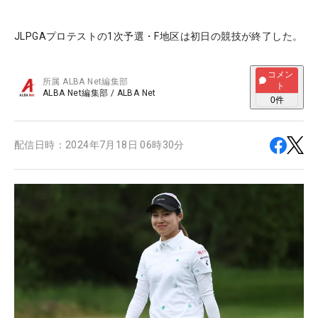
JLPGAプロテストの1次予選・F地区は初日の競技が終了した。
コメン
所属
ALBA Net編集部
ト
ALBA Net編集部
/
ALBA Net
0
件
配信日時：
2024年7月18日 06時30分