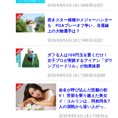
2026年8月6日 (木) 06時00分
1
若きスター候補やメジャーハンター
も PGAプレーオフ争い、当落線
上の大物選手は？
2026年8月6日 (木) 14時02分
1
ダフる人は100円玉を置くだけ！
女子プロが実践するアイアン「ダウ
ンブロードリル」が効果抜群
2026年8月6日 (木) 12時00分
40
改名が呼び込んだ悲願の初
V！ 苦節を乗り越えた美女
イ・ユルリンは、同姓同名7
人の混戦から這い上がっ
た“新星ヒロイン”
2026年8月6日 (木) 11時30分