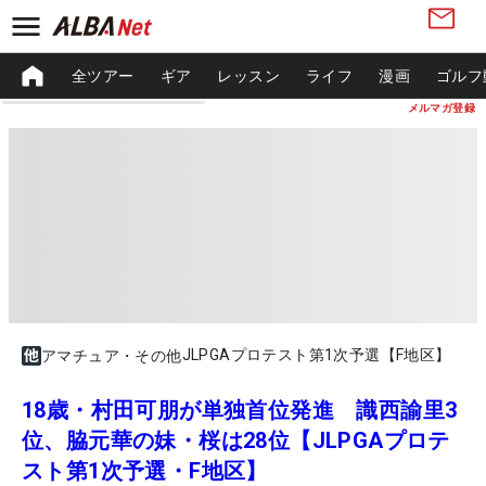
全ツアー
ギア
レッスン
ライフ
漫画
ゴルフ
メルマガ登録
JLPGAプロテスト第1次予選【F地区】
アマチュア・その他
18歳・村田可朋が単独首位発進 識西諭里3
位、脇元華の妹・桜は28位【JLPGAプロテ
スト第1次予選・F地区】