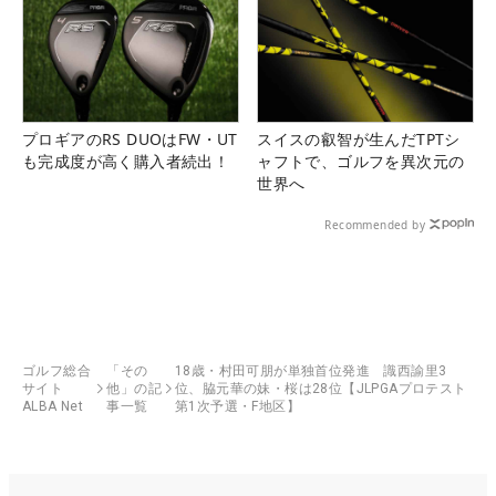
プロギアのRS DUOはFW・UT
スイスの叡智が生んだTPTシ
も完成度が高く購入者続出！
ャフトで、ゴルフを異次元の
世界へ
Recommended by
ゴルフ総合
「その
18歳・村田可朋が単独首位発進 識西諭里3
サイト
他」の記
位、脇元華の妹・桜は28位【JLPGAプロテスト
ALBA Net
事一覧
第1次予選・F地区】