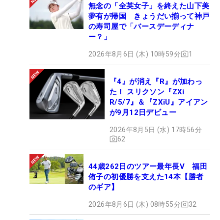
無念の「全英女子」を終えた山下美
夢有が帰国 きょうだい揃って神戸
の寿司屋で「バースデーディナ
ー？」
2026年8月6日 (木) 10時59分
1
『4』が消え『R』が加わっ
た！ スリクソン『ZXi
R/5/7』＆『ZXiU』アイアン
が9月12日デビュー
2026年8月5日 (水) 17時56分
62
44歳262日のツアー最年長V 福田
侑子の初優勝を支えた14本【勝者
のギア】
2026年8月6日 (木) 08時55分
32