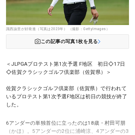
識西諭里が好発進（写真は2023年） （撮影：GettyImages）
この記事の写真
1
枚を見る
＜JLPGAプロテスト第1次予選 F地区 初日◇17日
◇佐賀クラシックゴルフ倶楽部（佐賀県）＞
佐賀クラシックゴルフ倶楽部（佐賀県）で行われて
いるプロテスト第1次予選F地区は初日の競技が終了
した。
6アンダーの単独首位に立ったのは18歳・村田可朋
（かほ）。5アンダーの2位に浦崎涼、4アンダーの3