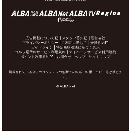
広告掲載について
スタッフ募集
運営会社
プライバシーポリシー
ご利用に際して
会員規約
ガイドライン
特定商取引法に基づく表示
ゴルフ場予約サービス利用規約
マイページサービス利用規約
ポイント利用規約
お問合せ
ヘルプ
サイトマップ
掲載されている全てのコンテンツの無断での転載、転用、コピー等は禁じま
す。
© ALBA Net