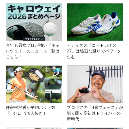
県）
今年も男女プロが強い「キャ
アディダス『コードカオス
ロウェイ」のニュース一覧は
27』は強烈な蹴りでパワーを
こちら！
生む
仲宗根澄香が平均パット数
プロギアの「4層フェース」が
『TRTL』で6人抜き！
切り開く高初速ドライバーの
新時代