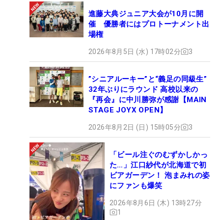
進藤大典ジュニア大会が10月に開
催 優勝者にはプロトーナメント出
場権
2026年8月5日 (水) 17時02分
3
”シニアルーキー”と“義足の同級生”
32年ぶりにラウンド 高校以来の
『再会』に中川勝弥が感謝【MAIN
STAGE JOYX OPEN】
2026年8月2日 (日) 15時05分
3
「ビール注ぐのむずかしかっ
た…」江口紗代が北海道で初
ビアガーデン！ 泡まみれの姿
にファンも爆笑
2026年8月6日 (木) 13時27分
1