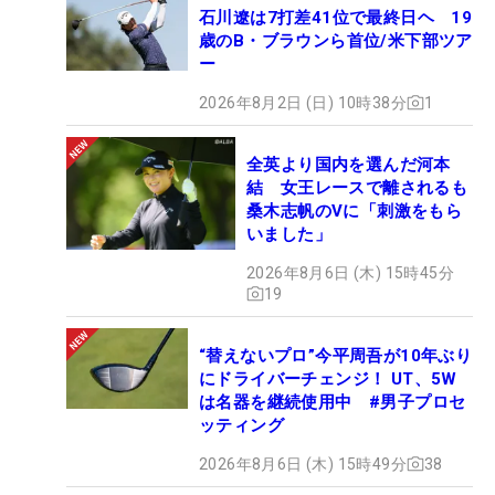
石川遼は7打差41位で最終日ヘ 19
歳のB・ブラウンら首位/米下部ツア
ー
2026年8月2日 (日) 10時38分
1
全英より国内を選んだ河本
結 女王レースで離されるも
桑木志帆のVに「刺激をもら
いました」
2026年8月6日 (木) 15時45分
19
“替えないプロ”今平周吾が10年ぶり
にドライバーチェンジ！ UT、5W
は名器を継続使用中 #男子プロセ
ッティング
2026年8月6日 (木) 15時49分
38