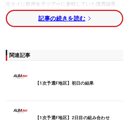
位タイに欧州女子ツアーに参戦していた識西諭里、
シー・ツェンシュエン（台湾）が並んでいる。
記事の続きを読む
プロツアーでの実績がある左奈々は1アンダー・10
位タイ。プロゴルファー脇元華の妹・桜は1オーバ
ー・28位で初日を終えた。
関連記事
同日程でA地区（群馬県・富岡倶楽部）が開催中。
第1次予選は7～8月に6地区で行われ、それぞれの上
位者が9月の2次予選（3地区）に進出。2次を勝ち上
がった選手は10月29日から始まる最終プロテスト
【1次予選F地区】初日の結果
（茨城県・大洗ゴルフ倶楽部）に進む。
【1次予選F地区】2日目の組み合わせ