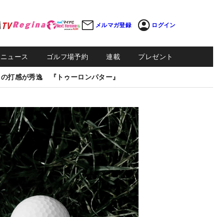
メルマガ登録
ログイン
Sニュース
ゴルフ場予約
連載
プレゼント
しの打感が秀逸 『トゥーロンパター』