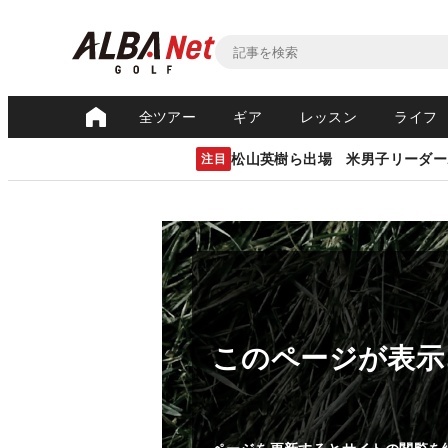
全ツアー
ギア
レッスン
ライフ
松山英樹ら出場 米男子リーダー
注目
このページが表示