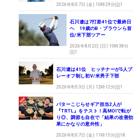
2026年8月7日 (金) 10時29分
1
石川遼は7打差41位で最終日
ヘ 19歳のB・ブラウンら首
位/米下部ツアー
2026年8月2日 (日) 10時38分
1
石川遼は41位 ヒッチナーが5人プ
レーオフ制し初V/米男子下部
2026年8月3日 (月) 12時12分
1
パターこじらせギア担当2人が
『TRTL』をテスト！高MOIで転が
り◎、調節も自在で「結果の改善効
果にかなりの意外性」
2026年8月7日 (金) 11時15分
18