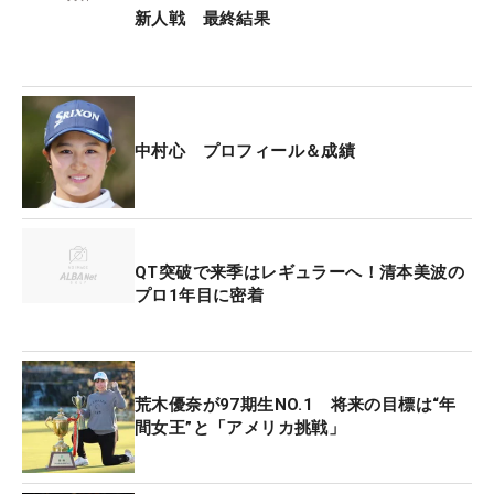
ードからの3打目をピン奥20センチから戻してカッ
新人戦 最終結果
プイン。さらに15番パー5でも2.5メートルを沈め
た。
昨年の「日本ジュニア」では最終日に「64」をマー
中村心 プロフィール＆成績
クして、ジュニア日本一のタイトルを獲得してい
る。「（最終日に強いとは）自分では思わないけ
ど、開き直りですかね。最終日だから、いい方向に
も悪い方向にも行きがちですが、攻める姿勢を大切
QT突破で来季はレギュラーへ！清本美波の
にしています」。前日の15位タイでは獲得賞金が27
プロ1年目に密着
万円前後だったが、攻めの姿勢を貫いて56万2500
円にまで増えた。
来季前半戦の出場権をかけたファイナルQTは74位
荒木優奈が97期生NO.1 将来の目標は“年
間女王”と「アメリカ挑戦」
に終わり、厳しい状況となった。「4日間ずっと調
子が上がらなくて、最後までズルズルいってしまい
ました。納得のいくゴルフは1回もできなかったで