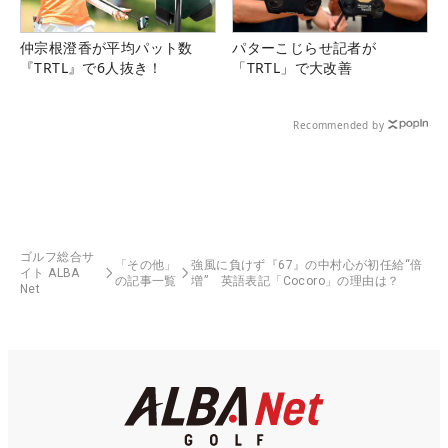
仲宗根澄香が平均パット数
パターこじらせ記者が
『TRTL』で6人抜き！
「TRTL」で大改善
Recommended by
ゴルフ総合サ
「その他」
強風に負けず『67』の中村心が初任給“倍
イト ALBA
の記事一覧
増” 英語表記「Cocoro」の理由は？
Net