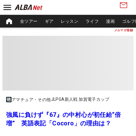
全ツアー
ギア
レッスン
ライフ
漫画
ゴルフ
メルマガ登録
JLPGA新人戦 加賀電子カップ
アマチュア・その他
強風に負けず『67』の中村心が初任給“倍
増” 英語表記「Cocoro」の理由は？