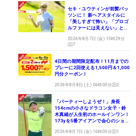
セキ・ユウティンが前髪パッ
ツンに！ 新ヘアスタイルに
「美しすぎて怖い」「プロゴ
ルファーには見えない」とコ
メント殺到
2026年8月7日 (金) 15時29分
7
4日間の期間限定配布！11月までの
プレーに2回使える1,500円＆1,000
円分クーポン！
2026年8月8日 (土) 06時00分
2
「パーティーしようぜ！」身長
154cmの小さなドラコン女子・鈴
木真緒が人生初のホールインワン！
173yを5番アイアンで会心のショッ
ト
2026年8月7日 (金) 16時00分
1