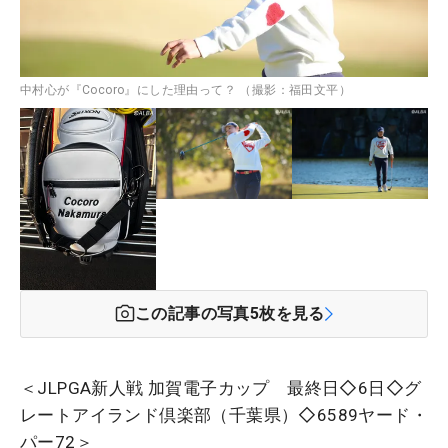
中村心が『Cocoro』にした理由って？ （撮影：福田文平）
この記事の写真
5
枚を見る
＜JLPGA新人戦 加賀電子カップ 最終日◇6日◇グ
レートアイランド倶楽部（千葉県）◇6589ヤード・
パー72＞