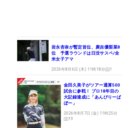
岩永杏奈が暫定首位、廣吉優梨菜8
位 予選ラウンドは日没サスペ/全
米女子アマ
2026年8月6日 (木) 11時18分
1
金田久美子がツアー通算500
試合に参戦！ プロ18年目の
大記録達成に「あんびりーば
ぼー」
2026年8月7日 (金) 11時25分
19