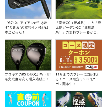
『G740』アイアンが引き出
「潮来CC（茨城県）」＆「鹿
す“反則級”の寛容性と飛びは
児島ガーデンGC（鹿児島
本当だった！
県）」の無料プレー券が当た
る！！
プロギアのRS DUOはFW・UT
11月までのプレーに2回使え
も完成度が高く購入者続出！
る！コース限定3,500円クー
ポン配布中！