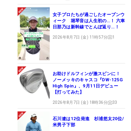
女子プロたちが過ごしたオープンウ
ィーク 堀琴音は人生初の…！ 六車
日那乃は新幹線でとんぼ返り…！
2026年8月7日 (金) 11時57分
1
お助けドルフィンが激スピンに！
ノーメッキのキャスコ『DW-125G
High Spin』、9月11日デビュー
【打ってみた】
2026年8月7日 (金) 18時36分
33
石川遼は12位発進 杉浦悠太20位/
米男子下部