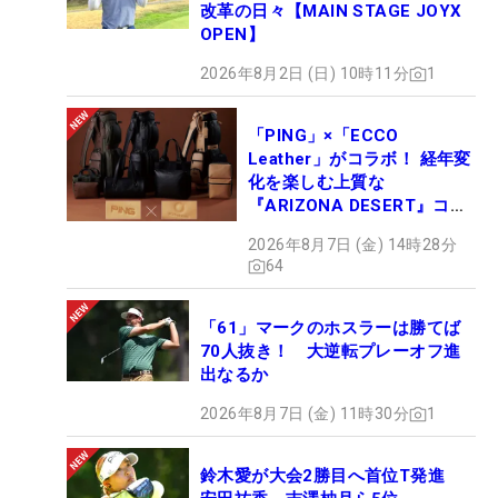
改革の日々【MAIN STAGE JOYX
OPEN】
2026年8月2日 (日) 10時11分
1
「PING」×「ECCO
Leather」がコラボ！ 経年変
化を楽しむ上質な
『ARIZONA DESERT』コレ
クション、9月15日限定デビ
2026年8月7日 (金) 14時28分
ュー
64
「61」マークのホスラーは勝てば
70人抜き！ 大逆転プレーオフ進
出なるか
2026年8月7日 (金) 11時30分
1
鈴木愛が大会2勝目へ首位T発進