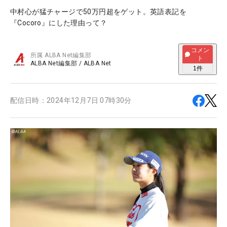
中村心が猛チャージで50万円超をゲット。英語表記を
『Cocoro』にした理由って？
コメン
所属
ALBA Net編集部
ト
ALBA Net編集部
/
ALBA Net
1
件
配信日時：
2024年12月7日 07時30分