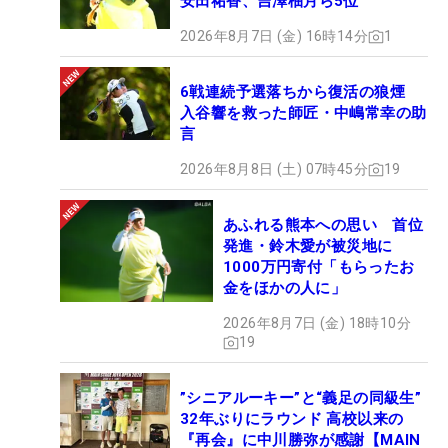
安田祐香、吉澤柚月ら5位
2026年8月7日 (金) 16時14分
1
6戦連続予選落ちから復活の狼煙
入谷響を救った師匠・中嶋常幸の助
言
2026年8月8日 (土) 07時45分
19
あふれる熊本への思い 首位
発進・鈴木愛が被災地に
1000万円寄付「もらったお
金をほかの人に」
2026年8月7日 (金) 18時10分
19
”シニアルーキー”と“義足の同級生”
32年ぶりにラウンド 高校以来の
『再会』に中川勝弥が感謝【MAIN