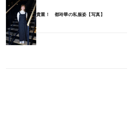
す」。来季はステップ・アップ・ツアーを主戦場と
し、「まずは絶対に1勝を挙げる。初優勝したいで
貴重！ 都玲華の私服姿【写真】
す」と下部からの這い上がりを誓う。
ところで、日本女子プロゴルフ協会（JLPGA）のプ
ロフィールを見ると、中村心の英語表記は「Cocoro
Nakamura」となっている。Kokoroではない理由を
尋ねると「KOだとノックアウトを連想させるので、
COにしています。ずっと昔からです。パスポートだ
け“KO”なんです」。最終日に見せた猛チャージを糧
に、ノックアウトされない“不屈の心”でルーキーイ
ヤーに臨む。