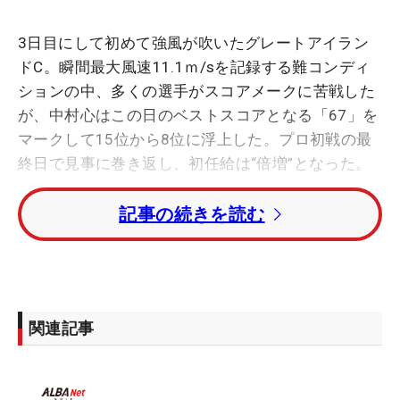
3日目にして初めて強風が吹いたグレートアイラン
ドC。瞬間最大風速11.1ｍ/sを記録する難コンディ
ションの中、多くの選手がスコアメークに苦戦した
が、中村心はこの日のベストスコアとなる「67」を
マークして15位から8位に浮上した。プロ初戦の最
終日で見事に巻き返し、初任給は“倍増”となった。
記事の続きを読む
初日は2アンダー・5位タイで滑り出したが、2日目
は「池に3回入れてしまい、全然流れが作れません
でした。パットも一筋違いで入らなかった」と悔し
い内容で15位タイに後退。「きのうは“池の日”だっ
たなと思って、きょうは開き直って頑張りました」
関連記事
と気持ちを切り替えて挑んだ。
4番、5番でバーディを奪うと、13番パー5では88ヤ