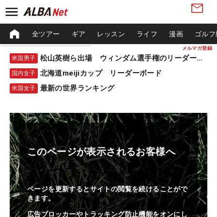
全ツアー
ギア
レッスン
ライフ
漫画
ゴルフ
メルマガ登録
松山英樹ら出場 ウィンダム選手権のリーダーボード
米国男子
北海道meijiカップ リーダーボード
国内女子
最新の世界ランキング
米国女子
このページが表示されるお客様へ
ページを更新するとサイトの閲覧を続けることがで
きます。
広告ブロッカーやトラッキング防止機能をオンにし