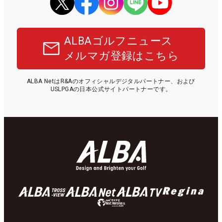
ALBAゴルフニュース
メルマガ登録はこちら
ALBA NetはR&Aのオフィシャルデジタルパートナー、および
USLPGAの日本公式サイトパートナーです。