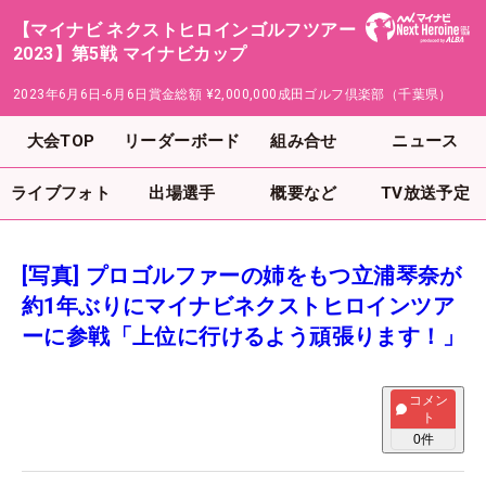
【マイナビ ネクストヒロインゴルフツアー
2023】第5戦 マイナビカップ
2023年6月6日-6月6日
賞金総額
¥2,000,000
成田ゴルフ倶楽部（千葉県）
大会TOP
リーダーボード
組み合せ
ニュース
ライブフォト
出場選手
概要など
TV放送予定
[写真] プロゴルファーの姉をもつ立浦琴奈が
約1年ぶりにマイナビネクストヒロインツア
ーに参戦「上位に行けるよう頑張ります！」
コメン
ト
0
件