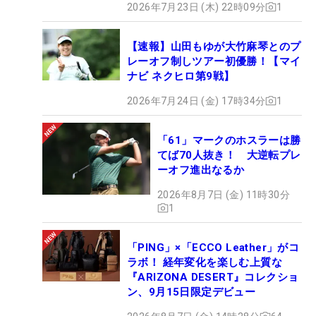
2026年7月23日 (木) 22時09分
1
【速報】山田もゆが大竹麻琴とのプ
レーオフ制しツアー初優勝！【マイ
ナビ ネクヒロ第9戦】
2026年7月24日 (金) 17時34分
1
「61」マークのホスラーは勝
てば70人抜き！ 大逆転プレ
ーオフ進出なるか
2026年8月7日 (金) 11時30分
1
「PING」×「ECCO Leather」がコ
ラボ！ 経年変化を楽しむ上質な
『ARIZONA DESERT』コレクショ
ン、9月15日限定デビュー