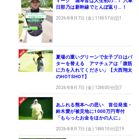
ィーク 堀琴音は人生初の…！ 六車
日那乃は新幹線でとんぼ返り…！
2026年8月7日 (金) 11時57分
1
夏場の重いグリーンで女子プロはパ
ターを替える アマチュアは「腹筋
に力を入れてください」【大西翔太
のHOTSHOT】
2026年8月7日 (金) 12時00分
7
あふれる熊本への思い 首位発進・
鈴木愛が被災地に1000万円寄付
「もらったお金をほかの人に」
2026年8月7日 (金) 18時10分
19