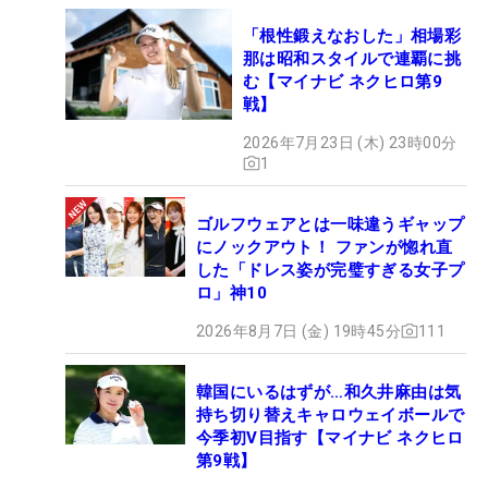
「根性鍛えなおした」相場彩
那は昭和スタイルで連覇に挑
む【マイナビ ネクヒロ第9
戦】
2026年7月23日 (木) 23時00分
1
ゴルフウェアとは一味違うギャップ
にノックアウト！ ファンが惚れ直
した「ドレス姿が完璧すぎる女子プ
ロ」神10
2026年8月7日 (金) 19時45分
111
韓国にいるはずが…和久井麻由は気
持ち切り替えキャロウェイボールで
今季初V目指す【マイナビ ネクヒロ
第9戦】