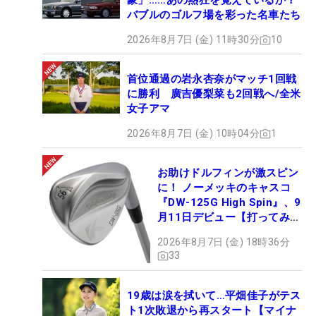
象」……あの熱狂を覚えているか？
バブルのゴルフ場を彩った名車たち
2026年8月7日 (金) 11時30分
10
首位通過の岩永杏奈がマッチ1回戦
に勝利 廣吉優梨菜も2回戦へ/全米
女子アマ
2026年8月7日 (金) 10時04分
1
お助けドルフィンが激スピン
に！ ノーメッキのキャスコ
『DW-125G High Spin』、9
月11日デビュー【打ってみ
た】
2026年8月7日 (金) 18時36分
33
19歳は涙を拭いて…平畑佳子がテス
ト1次敗退から再スタート【マイナ