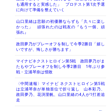
も通用すると実感した」 プロテスト第1次予選
に向けて準備を整えていく
山口里緒は悲願の初優勝ならずも「久々に楽し
かった」 頑張れたのは戦友の『もう一個、頑
張れ』
政田夢乃がプレーオフを制して今季2勝目「嬉し
いですが、悔しさが勝ちます」
マイナビネクストヒロイン第5戦 政田夢乃がま
たもやプレーオフを制し今季2勝目 1年ぶり参
戦・立浦琴奈は惜敗
〈中間速報〉マイナビ ネクストヒロイン第5戦
は立浦琴奈が単独首位で折り返し 山本彩乃、
政田夢乃、花渕里帆、山口里緒の4人が1打差追
走