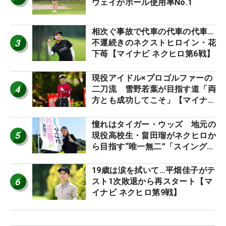
ウェイがボール使用率No.1
相次ぐ事故で代車の代車の代車…
3
不運続きのネクストヒロイン・花
下苺【マイナビ ネクヒロ第6戦】
現役アイドル×プロゴルファーの
4
二刀流 雪野若葉が目指す道「両
方とも成功してこそ」【マイナビ
ネクストヒロインツアー】
憧れはタイガー・ウッズ 地元の
5
現役高校生・畠田瑠がネクヒロか
ら目指す“唯一無二”「スイングは
誰にも負けない」
19歳は涙を拭いて…平畑佳子がテ
6
スト1次敗退から再スタート【マ
イナビ ネクヒロ第9戦】