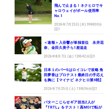
飛んで止まる！ネクヒロでキ
ャロウェイがボール使用率
No.1
2026年7月23日 (木) 09時00分
1
＜速報＞入谷響が単独首位 永井花
奈、金田久美子ら1差追走
2026年8月7日 (金) 12時42分
1
日本１のパー5はロイコレで攻略 角
田夢香はプロテスト最終日の手応え
を胸に【マイナビ ネクヒロ第9戦】
2026年7月25日 (土) 13時36分
1
パターこじらせギア担当2人が
『TRTL』をテスト！高MOIで転が