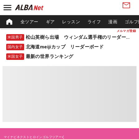
全ツアー
ギア
レッスン
ライフ
漫画
ゴルフ
メルマガ登録
松山英樹ら出場 ウィンダム選手権のリーダーボード
米国男子
北海道meijiカップ リーダーボード
国内女子
最新の世界ランキング
米国女子
マイナビネクストヒロインゴルフツアー