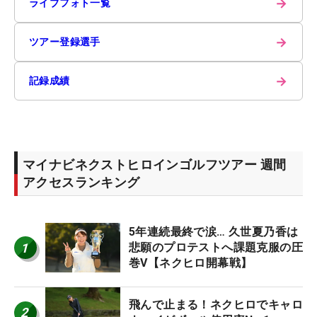
→
ライブフォト一覧
→
ツアー登録選手
→
記録成績
マイナビネクストヒロインゴルフツアー 週間
アクセスランキング
5年連続最終で涙… 久世夏乃香は
1
悲願のプロテストへ課題克服の圧
巻V【ネクヒロ開幕戦】
飛んで止まる！ネクヒロでキャロ
2