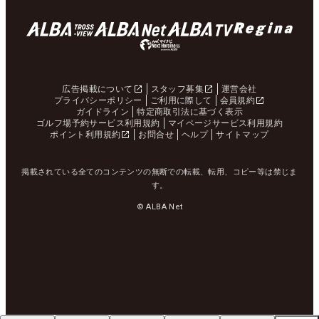
広告掲載について
スタッフ募集
運営会社
プライバシーポリシー
ご利用に際して
会員規約
ガイドライン
特定商取引法に基づく表示
ゴルフ場予約サービス利用規約
マイページサービス利用規約
ポイント利用規約
お問合せ
ヘルプ
サイトマップ
掲載されている全てのコンテンツの無断での転載、転用、コピー等は禁じま
す。
© ALBA Net