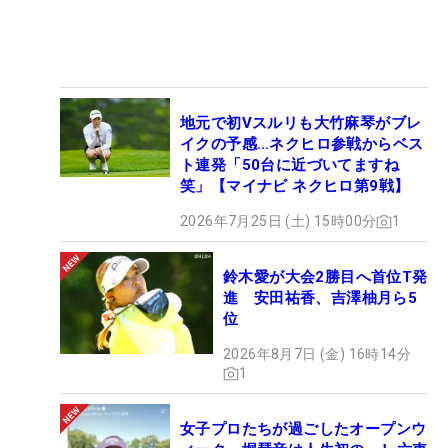
地元で初Vスルリも大竹麻琴がブレ
イクの予感…ネクヒロ参戦からベス
ト連発「50台に近づいてますね
笑」【マイナビ ネクヒロ第9戦】
2026年7月25日 (土) 15時00分
1
鈴木愛が大会2勝目へ首位T発
進 安田祐香、吉澤柚月ら5
位
2026年8月7日 (金) 16時14分
1
女子プロたちが過ごしたオープンウ