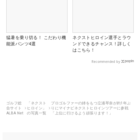
猛暑を乗り切る！ こだわり機
ネクストヒロイン選手とラウ
能派パンツ4選
ンドできるチャンス！詳しく
はこちら！
Recommended by
ゴルフ総
「ネクスト
プロゴルファーの姉をもつ立浦琴奈が約1年ぶ
合サイト
ヒロイン」
りにマイナビネクストヒロインツアーに参戦
ALBA Net
の写真一覧
「上位に行けるよう頑張ります！」