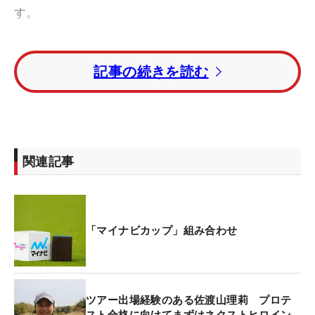
す。
佐渡山は思い切りのよさが魅力の選手。第4戦
記事の続きを読む
「Sanrio Smile Golf Tournament」での最終ホール
（パー4）では、他の選手が刻む中でも果敢に池越
えのワンオンに挑み、グリーン手前のラフに着弾さ
せるショットを見せていた。本人は、フェアウェイ
から攻めると「落とすところが狭かったので、刻ん
関連記事
で池に入れるなら、ワンオンを狙って池に入ったほ
うがいいかなと思って」と、思い切りのよさが伝わ
る発言。
「マイナビカップ」組み合わせ
しかし、ただ無謀に挑んだわけではなかった。練習
ラウンドでワンオンを狙えることは「確認済み」。
それに加えて当日の風向き、距離を加味して「池は
ツアー出場経験のある佐渡山理莉 プロテ
越えられる」と判断し、ドライバーを握ったと話
スト合格に向けてまずはネクストヒロイン