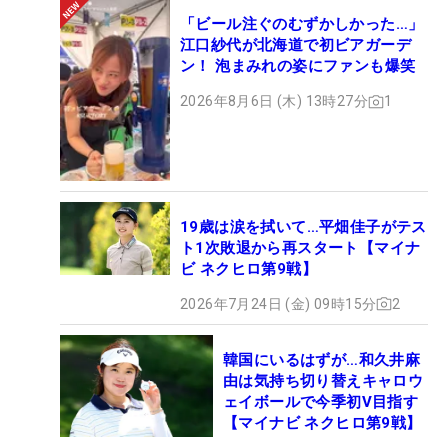
「ビール注ぐのむずかしかった…」
江口紗代が北海道で初ビアガーデ
ン！ 泡まみれの姿にファンも爆笑
2026年8月6日 (木) 13時27分
1
19歳は涙を拭いて…平畑佳子がテス
ト1次敗退から再スタート【マイナ
ビ ネクヒロ第9戦】
2026年7月24日 (金) 09時15分
2
韓国にいるはずが…和久井麻
由は気持ち切り替えキャロウ
ェイボールで今季初V目指す
【マイナビ ネクヒロ第9戦】