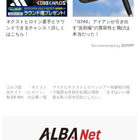
ネクストヒロイン選手とラウ
『G740』アイアンが引き出
ンドできるチャンス！詳しく
す“反則級”の寛容性と飛びは
はこちら！
本当だった！
Recommended by
ゴルフ総
「ネクスト
マイナビネクストヒロインツアー初参戦の地
合サイト
ヒロイン」
で復調を目指す佐渡山理莉 「まずはいい感
ALBA Net
の記事一覧
覚を取り戻す試合にしたい」