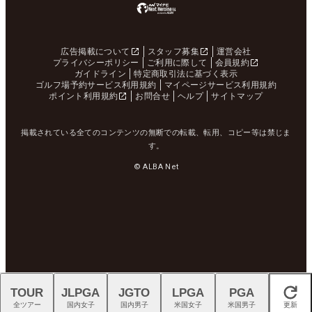
広告掲載について
スタッフ募集
運営会社
プライバシーポリシー
ご利用に際して
会員規約
ガイドライン
特定商取引法に基づく表示
ゴルフ場予約サービス利用規約
マイページサービス利用規約
ポイント利用規約
お問合せ
ヘルプ
サイトマップ
掲載されている全てのコンテンツの無断での転載、転用、コピー等は禁じま
す。
© ALBA Net
TOUR
JLPGA
JGTO
LPGA
PGA
閉じる
全ツアー
国内女子
国内男子
米国女子
米国男子
更新