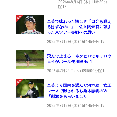
2026年8月6日 (木) 11時30分
15
全英で味わった悔しさ「自分も戦え
るはずなのに」 佐久間朱莉に強ま
った米ツアー参戦への思い
2026年8月6日 (木) 16時45分
19
飛んで止まる！ネクヒロでキャロウ
ェイがボール使用率No.1
2026年7月23日 (木) 09時00分
1
全英より国内を選んだ河本結 女王
レースで離されるも桑木志帆のVに
「刺激をもらいました」
2026年8月6日 (木) 15時45分
19