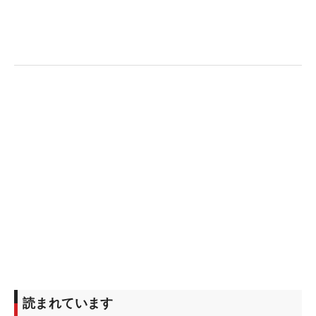
が見られることを期待したい。（文・杉本夏希）
※ネクストヒロインゴルフツアー（共催：株式会社
マイナビ、株式会社ALBA、株式会社ALBA TV）は将
来ツアーで活躍することを目指す、JLPGAプロテス
ト合格前の若手女子ゴルファーが経験を積むための
場として2019年に始まった。今シーズンは全15戦
が予定されている。出場選手は年間ポイントランキ
ングによるシード、前大会成績上位者、主催者推
薦、ファン投票などによって決められる。
読まれています