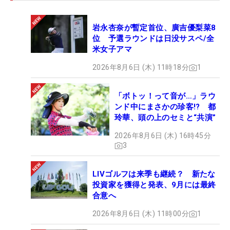
岩永杏奈が暫定首位、廣吉優梨菜8
位 予選ラウンドは日没サスペ/全
米女子アマ
2026年8月6日 (木) 11時18分
1
「ボトッ！って音が…」ラウ
ンド中にまさかの珍客!? 都
玲華、頭の上のセミと“共演”
2026年8月6日 (木) 16時45分
3
LIVゴルフは来季も継続？ 新たな
投資家を獲得と発表、9月には最終
合意へ
2026年8月6日 (木) 11時00分
1