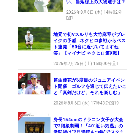
い、当落線上の大物選手は？
2026年8月6日 (木) 14時02分
1
地元で初Vスルリも大竹麻琴がブレ
イクの予感…ネクヒロ参戦からベス
ト連発「50台に近づいてますね
笑」【マイナビ ネクヒロ第9戦】
2026年7月25日 (土) 15時00分
1
笹生優花が6度目のジュニアイベン
ト開催 ゴルフを通じて伝えたいこ
と「真剣だけど、それを楽しむ」
2026年8月6日 (木) 17時43分
19
身長154cmのドラコン女子が大会
で2階級制覇！「40°近い気温」の
激闘後は“2日連続もつ鍋”でスタミ