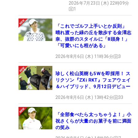
2026年7月23日 (木) 22時09分
1
「これでゴルフ上手いとか反則」
晴れ渡った緑の丘を散歩する金澤志
奈、抜群のスタイルに「8頭身！」
「可愛いにも程がある」
2026年8月6日 (木) 11時36分
3
珍しく松山英樹も5Wを即採用！ ス
リクソン『ZXi RKT』フェアウェイ
＆ハイブリッド、9月12日デビュー
2026年8月6日 (木) 13時42分
33
「全部食べたら太っちゃうよ！」小
祝さくらが大量のお菓子を前に満面
の笑み