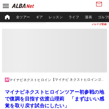
全ツアー
ギア
レッスン
ライフ
漫画
ゴルフ
メルマガ登録
【マイナビ ネクストヒロインゴルフツアー2023】第5戦 マイナビカップ
マイナビネクストヒロイン
マイナビネクストヒロインツアー初参戦の地
で復調を目指す佐渡山理莉 「まずはいい感
覚を取り戻す試合にしたい」