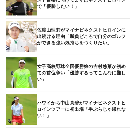
す。残念ながらスコアにはつながらなかったもの
で「優勝したい！」
の、佐渡山の攻めるスタイルは見ている人を魅了す
る力がある。
佐渡山理莉がマイナビネクストヒロインに
ただし、第5戦「マイナビカップ」では、「ピンを
出続ける理由「勝負どころで自分のゴルフ
ができる強い気持ちをつくりたい」
狙わずにパーオン率を上げようということだけを考
えています」とあえて攻めない作戦で挑む。その理
由は、ここのところ「アイアンの調子がかなり悪
女子高校野球全国優勝娘の吉村悠菜が初め
い」からだという。また、「3戦目、4戦目が意気込
ての首位争い「優勝するってこんなに難し
みすぎていたところがあるので、今回は落ち着いて
い」
冷静にプレーして、優勝できれば嬉しいですけど、
まずはいい感覚を取り戻す試合にしたいです」と、
話す。
ハワイから中山真碧がマイナビネクストヒ
ロインツアーに初出場「手ぶらじゃ帰れな
い！」
一日競技では、一度つまずくとなかなか調子を取り
戻すことが難しい。まずはきっちりとパーセーブし
て流れをつくり、要所で佐渡山らしい攻めのプレー