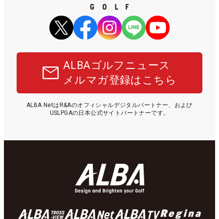
ALBAゴルフニュース
メルマガ登録はこちら
ALBA NetはR&Aのオフィシャルデジタルパートナー、および
USLPGAの日本公式サイトパートナーです。