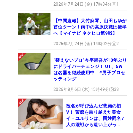
2026年7月24日 (金) 17時34分
1
【中間速報】大竹麻琴、山田もゆが
首位ターン！雨中の高原決戦は後半
へ【マイナビ ネクヒロ第9戦】
2026年7月24日 (金) 14時02分
2
“替えないプロ”今平周吾が10年ぶり
にドライバーチェンジ！ UT、5W
は名器を継続使用中 #男子プロセ
ッティング
2026年8月6日 (木) 15時49分
38
改名が呼び込んだ悲願の初
V！ 苦節を乗り越えた美女
イ・ユルリンは、同姓同名7
人の混戦から這い上がっ
た“新星ヒロイン”