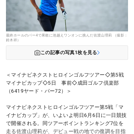
最終ホールのパー4で果敢に池越えワンオンに挑んだ佐渡山理莉 （撮影：
鈴木祥）
この記事の写真
1
枚を見る
＜マイナビネクストヒロインゴルフツアー◇第5戦
マイナビカップ◇5日 事前◇成田ゴルフ倶楽部
（6419ヤード・パー72）＞
マイナビネクストヒロインゴルフツアー第5戦「マ
イナビカップ」が、いよいよ明日6月6日に一日競技
で開催される。同ツアーポイントランキング7位を
走る佐渡山理莉が、デビュー戦の地での復調を目指