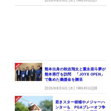
2026年8月6日 (木) 14時09分
7
熊本出身の秋吉翔太と重永亜斗夢が
熊本県庁を訪問 「JOYX OPEN」
で集めた義援金を贈呈
2026年8月6日 (木) 18時43分
8
若きスター候補やメジャーハ
ンターも PGAプレーオフ争