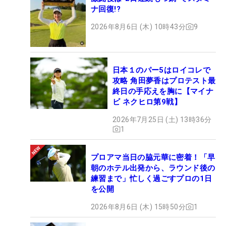
ナ回復!?
2026年8月6日 (木) 10時43分
9
日本１のパー5はロイコレで
攻略 角田夢香はプロテスト最
終日の手応えを胸に【マイナ
ビ ネクヒロ第9戦】
2026年7月25日 (土) 13時36分
1
プロアマ当日の脇元華に密着！「早
朝のホテル出発から、ラウンド後の
練習まで」忙しく過ごすプロの1日
を公開
2026年8月6日 (木) 15時50分
1