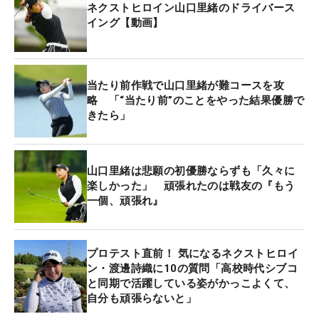
日はどんな結果になっても、パーオン2パットのゴ
ネクストヒロイン山口里緒のドライバース
ルフを変えないと決めていた」と、山口。理由は
イング【動画】
「第5戦が頭によぎった」からだという。第5戦で山
口は、18番でスコアを伸ばそうと“自分から”攻めに
行った結果ボギーを叩き、プレーオフ進出を逃して
当たり前作戦で山口里緒が難コースを攻
いた。
略 「“当たり前”のことをやった結果優勝で
きたら」
「
あれだけ追いかけられると、自分もエンジンをか
けないといけないと思った」ようだが、前回の失敗
山口里緒は悲願の初優勝ならずも「久々に
を教訓に冷静に自分のゴルフを貫き、チャンスを待
楽しかった」 頑張れたのは戦友の『もう
つと決心したという。
一個、頑張れ』
15番で和久井が近距離のパーパットを外し、首位タ
イに。そして並んで迎えた18番では、和久井のティ
プロテスト直前！ 気になるネクストヒロイ
ン・渡邊詩織に10の質問「高校時代シブコ
ショットはバンカーに。セカンドもハーフトップし
と同期で活躍している姿がかっこよくて、
てグリーンオーバー。“自分から”攻めない結果、山
自分も頑張らないと」
口にチャンスが巡ってきた。