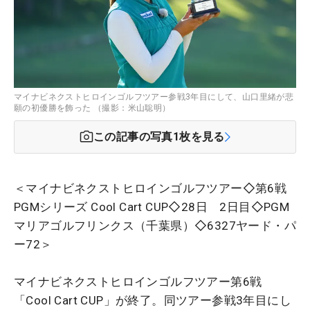
マイナビネクストヒロインゴルフツアー参戦3年目にして、山口里緒が悲
願の初優勝を飾った （撮影：米山聡明）
この記事の写真
1
枚を見る
＜マイナビネクストヒロインゴルフツアー◇第6戦
PGMシリーズ Cool Cart CUP◇28日 2日目◇PGM
マリアゴルフリンクス（千葉県）◇6327ヤード・パ
ー72＞
マイナビネクストヒロインゴルフツアー第6戦
「Cool Cart CUP」が終了。同ツアー参戦3年目にし