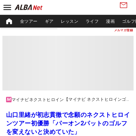
全ツアー
ギア
レッスン
ライフ
漫画
ゴルフ
メルマガ登録
【マイナビ ネクストヒロインゴルフツアー2023】第6戦 PGMシリーズ Cool Cart Cup
マイナビネクストヒロイン
山口里緒が初志貫徹で念願のネクストヒロイ
ンツアー初優勝「パーオン2パットのゴルフ
を変えないと決めていた」