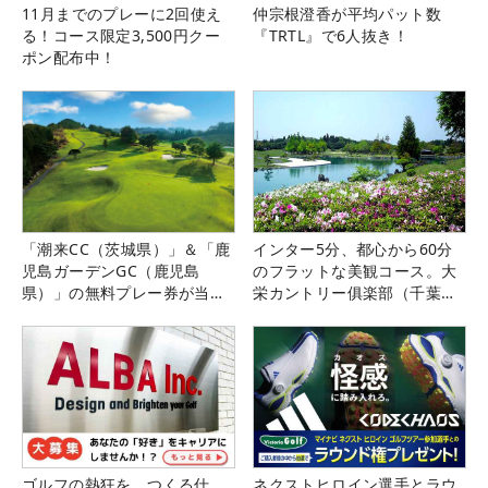
11月までのプレーに2回使え
仲宗根澄香が平均パット数
る！コース限定3,500円クー
『TRTL』で6人抜き！
ポン配布中！
「潮来CC（茨城県）」＆「鹿
インター5分、都心から60分
児島ガーデンGC（鹿児島
のフラットな美観コース。大
県）」の無料プレー券が当た
栄カントリー俱楽部（千葉
る！！
県）
ゴルフの熱狂を、つくる仕
ネクストヒロイン選手とラウ