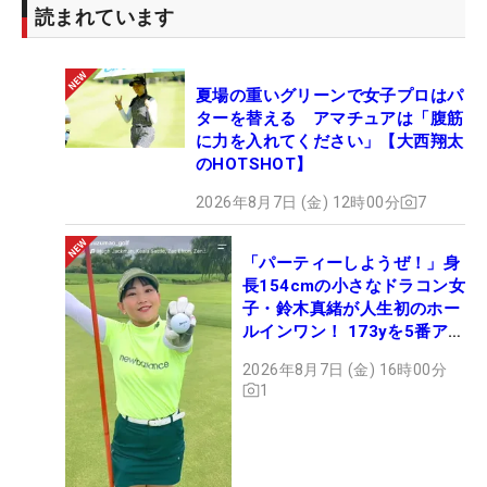
読まれています
ど、ようやく落ち着けそうです。本当に自信になり
ました」というように、今後のゴルフの方向性も定
まった。来週、富岡倶楽部（群馬県）でのプロテス
夏場の重いグリーンで女子プロはパ
ト第1次予選を控える山口。「どんなことがあって
ターを替える アマチュアは「腹筋
に力を入れてください」【大西翔太
も、3日間このスタイルで戦い抜きます」と、宣
のHOTSHOT】
言。年に一度の、プロゴルファーへの狭き門に挑む
戦いがもうすぐ始まる。（文・杉本夏希）
2026年8月7日 (金) 12時00分
7
※ネクストヒロインゴルフツアー（共催：株式会社
「パーティーしようぜ！」身
長154cmの小さなドラコン女
マイナビ、株式会社ALBA、株式会社ALBA TV）は将
子・鈴木真緒が人生初のホー
来ツアーで活躍することを目指す、JLPGAプロテス
ルインワン！ 173yを5番アイ
ト合格前の若手女子ゴルファーが経験を積むための
アンで会心のショット
2026年8月7日 (金) 16時00分
場として2019年に始まった。今シーズンは全15戦
1
が予定されている。出場選手は年間ポイントランキ
ングによるシード、前大会成績上位者、主催者推
薦、ファン投票などによって決められる。