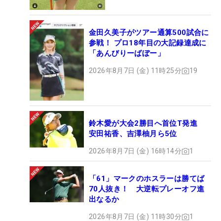
金田久美子がツアー通算500試合に
参戦！ プロ18年目の大記録達成に
「あんびりーばぼー」
2026年8月7日 (金) 11時25分
19
鈴木愛が大会2勝目へ首位T発進
安田祐香、吉澤柚月ら5位
2026年8月7日 (金) 16時14分
1
「61」マークのホスラーは勝てば
70人抜き！ 大逆転プレーオフ進
出なるか
2026年8月7日 (金) 11時30分
1