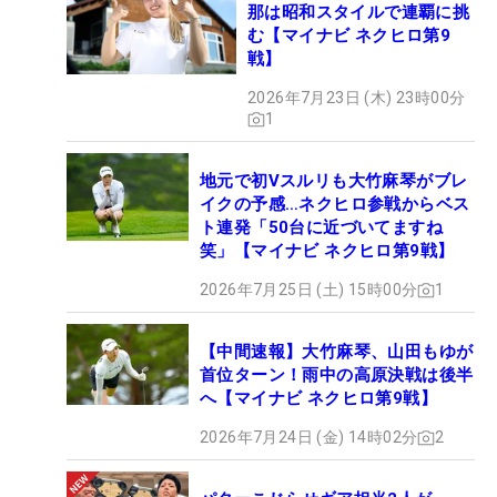
那は昭和スタイルで連覇に挑
む【マイナビ ネクヒロ第9
戦】
2026年7月23日 (木) 23時00分
1
地元で初Vスルリも大竹麻琴がブレ
イクの予感…ネクヒロ参戦からベス
ト連発「50台に近づいてますね
笑」【マイナビ ネクヒロ第9戦】
2026年7月25日 (土) 15時00分
1
【中間速報】大竹麻琴、山田もゆが
首位ターン！雨中の高原決戦は後半
へ【マイナビ ネクヒロ第9戦】
2026年7月24日 (金) 14時02分
2