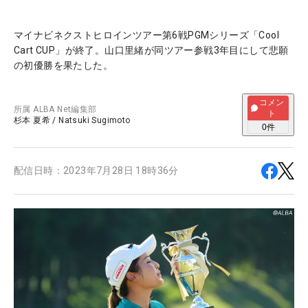
マイナビネクストヒロインツアー第6戦PGMシリーズ「Cool
Cart CUP」が終了。山口里緒が同ツアー参戦3年目にして悲願
の初優勝を果たした。
コメン
所属
ALBA Net編集部
ト
杉本 夏希
/
Natsuki Sugimoto
0
件
配信日時：
2023年7月28日 18時36分