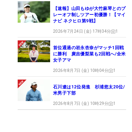
【速報】山田もゆが大竹麻琴とのプ
レーオフ制しツアー初優勝！【マイ
ナビ ネクヒロ第9戦】
2026年7月24日 (金) 17時34分
1
首位通過の岩永杏奈がマッチ1回戦
に勝利 廣吉優梨菜も2回戦へ/全米
女子アマ
2026年8月7日 (金) 10時04分
1
石川遼は12位発進 杉浦悠太20位/
米男子下部
2026年8月7日 (金) 10時29分
1