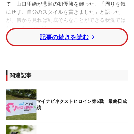
て、山口里緒が悲願の初優勝を飾った。「周りを気
にせず、自分のスタイルを貫きました」と語った
が、傍から見れば到底そんなことができる状況では
なかった…のだが。
記事の続きを読む
最終日後半から、
スコアを前半に
1つ伸ばした和久
井麻由が最終組に加わった（同ツアーでは前半と後
半でスコアにより組み替えが行われることがあ
る）。「正直、
勢いがあってかなりプレッシャーで
関連記事
した」と山口が話したように、和久井は
13番までで
さらにスコアを3つ伸ばし、
トータル
7アンダーで一
時単独首位に立っていた。一方の山口は、
前半
1つ
マイナビネクストヒロイン第6戦 最終日成
スコアを伸ばしたものの、13番で痛恨のボギー。
和
績
久井を追いかける展開となった。
普通であれば、どうしたって焦る状況。しかし「今