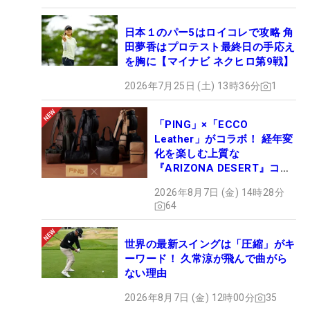
日本１のパー5はロイコレで攻略 角
田夢香はプロテスト最終日の手応え
を胸に【マイナビ ネクヒロ第9戦】
2026年7月25日 (土) 13時36分
1
「PING」×「ECCO
Leather」がコラボ！ 経年変
化を楽しむ上質な
『ARIZONA DESERT』コレ
クション、9月15日限定デビ
2026年8月7日 (金) 14時28分
ュー
64
世界の最新スイングは「圧縮」がキ
ーワード！ 久常涼が飛んで曲がら
ない理由
2026年8月7日 (金) 12時00分
35