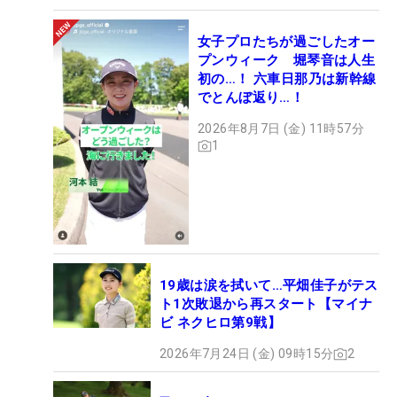
女子プロたちが過ごしたオー
プンウィーク 堀琴音は人生
初の…！ 六車日那乃は新幹線
でとんぼ返り…！
2026年8月7日 (金) 11時57分
1
19歳は涙を拭いて…平畑佳子がテス
ト1次敗退から再スタート【マイナ
ビ ネクヒロ第9戦】
2026年7月24日 (金) 09時15分
2