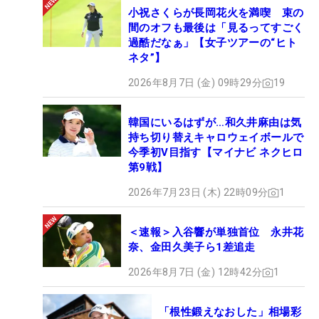
小祝さくらが長岡花火を満喫 束の
間のオフも最後は「見るってすごく
過酷だなぁ」【女子ツアーの“ヒト
ネタ”】
2026年8月7日 (金) 09時29分
19
韓国にいるはずが…和久井麻由は気
持ち切り替えキャロウェイボールで
今季初V目指す【マイナビ ネクヒロ
第9戦】
2026年7月23日 (木) 22時09分
1
＜速報＞入谷響が単独首位 永井花
奈、金田久美子ら1差追走
2026年8月7日 (金) 12時42分
1
「根性鍛えなおした」相場彩