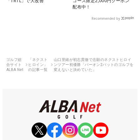
「TRTL」で大改善
コース限定2,000円クーポン
配布中！
Recommended by
ゴルフ総
「ネクスト
山口里緒が初志貫徹で念願のネクストヒロイ
合サイト
ヒロイン」
ンツアー初優勝「パーオン2パットのゴルフを
ALBA Net
の記事一覧
変えないと決めていた」