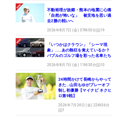
不動裕理が故郷・熊本の地震に心痛
「自然が怖いな」 被災地を思い過
去2勝の戦いへ
2026年8月7日 (金) 07時50分
19
「いつかはクラウン」「シーマ現
象」……あの熱狂を覚えているか？
バブルのゴルフ場を彩った名車たち
2026年8月7日 (金) 11時30分
10
24時間かけて長崎からやって
きた…山田もゆがプレーオフ
制し初優勝【マイナビ ネクヒ
ロ第9戦】
2026年7月24日 (金) 22時56分
1