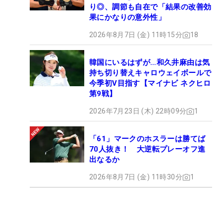
り◎、調節も自在で「結果の改善効
果にかなりの意外性」
2026年8月7日 (金) 11時15分
18
韓国にいるはずが…和久井麻由は気
持ち切り替えキャロウェイボールで
今季初V目指す【マイナビ ネクヒロ
第9戦】
2026年7月23日 (木) 22時09分
1
「61」マークのホスラーは勝てば
70人抜き！ 大逆転プレーオフ進
出なるか
2026年8月7日 (金) 11時30分
1