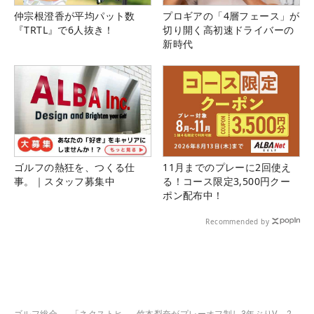
仲宗根澄香が平均パット数
プロギアの「4層フェース」が
『TRTL』で6人抜き！
切り開く高初速ドライバーの
新時代
ゴルフの熱狂を、つくる仕
11月までのプレーに2回使え
事。｜スタッフ募集中
る！コース限定3,500円クー
ポン配布中！
Recommended by
ゴルフ総合
「ネクストヒ
竹本梨奈がプレーオフ制し3年ぶりV 2