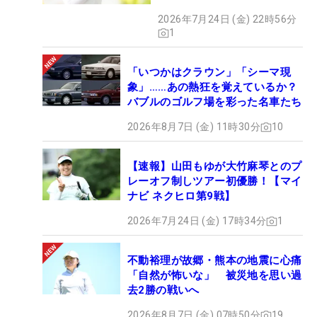
2026年7月24日 (金) 22時56分
1
「いつかはクラウン」「シーマ現
象」……あの熱狂を覚えているか？
バブルのゴルフ場を彩った名車たち
2026年8月7日 (金) 11時30分
10
【速報】山田もゆが大竹麻琴とのプ
レーオフ制しツアー初優勝！【マイ
ナビ ネクヒロ第9戦】
2026年7月24日 (金) 17時34分
1
不動裕理が故郷・熊本の地震に心痛
「自然が怖いな」 被災地を思い過
去2勝の戦いへ
2026年8月7日 (金) 07時50分
19