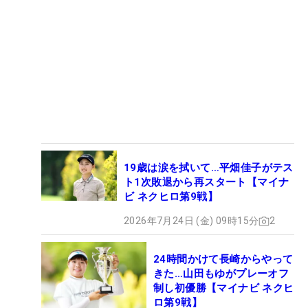
19歳は涙を拭いて…平畑佳子がテス
ト1次敗退から再スタート【マイナ
ビ ネクヒロ第9戦】
2026年7月24日 (金) 09時15分
2
24時間かけて長崎からやって
きた…山田もゆがプレーオフ
制し初優勝【マイナビ ネクヒ
ロ第9戦】