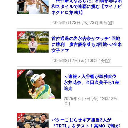
「根性鍛えなおした」相場彩那は昭
和スタイルで連覇に挑む【マイナビ
ネクヒロ第9戦】
2026年7月23日 (木) 23時00分
1
首位通過の岩永杏奈がマッチ1回戦
に勝利 廣吉優梨菜も2回戦へ/全米
女子アマ
2026年8月7日 (金) 10時04分
1
＜速報＞入谷響が単独首位
永井花奈、金田久美子ら1差
追走
2026年8月7日 (金) 12時42分
1
パターこじらせギア担当2人が
『TRTL』をテスト！高MOIで転が