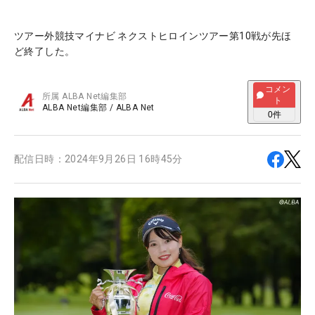
ツアー外競技マイナビ ネクストヒロインツアー第10戦が先ほ
ど終了した。
コメン
所属
ALBA Net編集部
ト
ALBA Net編集部
/
ALBA Net
0
件
配信日時：
2024年9月26日 16時45分