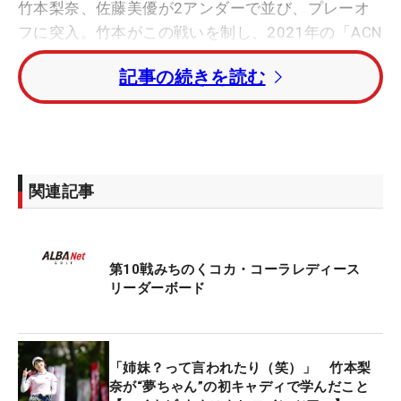
竹本梨奈、佐藤美優が2アンダーで並び、プレーオ
フに突入。竹本がこの戦いを制し、2021年の「ACN
チャレンジカップ」以来、3年ぶりの勝利を手にし
記事の続きを読む
た。
1アンダー・3位に和久井麻由、イーブン・4位タイ
には佐田山鈴樺、宮崎樹里、野島夏子、新藤励、島
田紗が続いた。
関連記事
※マイナビ ネクストヒロインゴルフツアー（共催：
株式会社マイナビ、株式会社ALBA、株式会社ALBA
第10戦みちのくコカ・コーラレディース
TV）は「将来有望な若手女子ゴルファーに真剣勝負
リーダーボード
の機会を提供して大きく羽ばたいてもらいたい」と
いう思いから2019年に開始。24年は14試合が予
定。出場選手はポイントランキング、前回大会成績
「姉妹？って言われたり（笑）」 竹本梨
上位者、主催者推薦、ファン投票などにより決めら
奈が“夢ちゃん”の初キャディで学んだこと
れる。