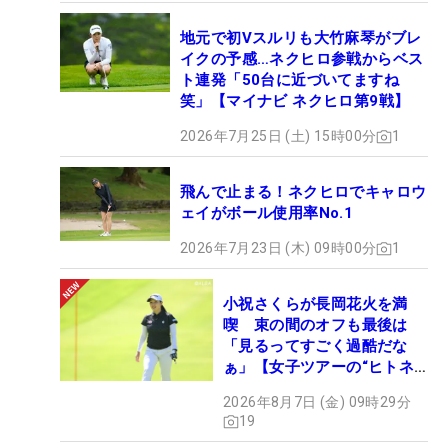
地元で初Vスルリも大竹麻琴がブレ
イクの予感…ネクヒロ参戦からベス
ト連発「50台に近づいてますね
笑」【マイナビ ネクヒロ第9戦】
2026年7月25日 (土) 15時00分
1
飛んで止まる！ネクヒロでキャロウ
ェイがボール使用率No.1
2026年7月23日 (木) 09時00分
1
小祝さくらが長岡花火を満
喫 束の間のオフも最後は
「見るってすごく過酷だな
ぁ」【女子ツアーの“ヒトネ
タ”】
2026年8月7日 (金) 09時29分
19