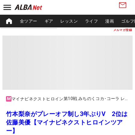
全ツアー
ギア
レッスン
ライフ
漫画
ゴルフ
メルマガ登録
第10戦 みちのくコカ･コーラ レディース
マイナビネクストヒロイン
竹本梨奈がプレーオフ制し3年ぶりV 2位は
佐藤美優【マイナビネクストヒロインツア
ー】