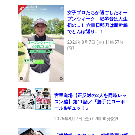
女子プロたちが過ごしたオー
プンウィーク 堀琴音は人生
初の…！ 六車日那乃は新幹線
でとんぼ返り…！
2026年8月7日 (金) 11時57分
1
宮里道場【正反対の2人を同時レッ
スン編】第11話／『勝手にローボ
ール&ギュッ！』
2026年8月7日 (金) 07時00分
9