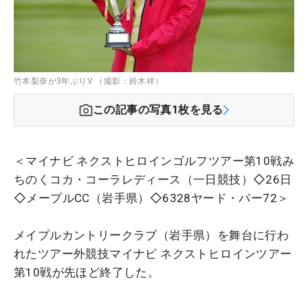
竹本梨奈が3年ぶりV （撮影：鈴木祥）
この記事の写真
1
枚を見る
＜マイナビ ネクストヒロインゴルフツアー第10戦み
ちのくコカ・コーラレディース（一日競技）◇26日
◇メープルCC（岩手県）◇6328ヤード・パー72＞
メイプルカントリークラブ（岩手県）を舞台に行わ
れたツアー外競技マイナビ ネクストヒロインツアー
第10戦が先ほど終了した。