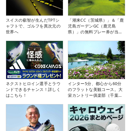
スイスの叡智が生んだTPTシ
「潮来CC（茨城県）」＆「鹿
ャフトで、ゴルフを異次元の
児島ガーデンGC（鹿児島
世界へ
県）」の無料プレー券が当た
る！！
ネクストヒロイン選手とラウ
インター5分、都心から60分
ンドできるチャンス！詳しく
のフラットな美観コース。大
はこちら！
栄カントリー俱楽部（千葉
県）