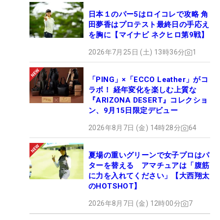
日本１のパー5はロイコレで攻略 角
田夢香はプロテスト最終日の手応え
を胸に【マイナビ ネクヒロ第9戦】
2026年7月25日 (土) 13時36分
1
「PING」×「ECCO Leather」がコ
ラボ！ 経年変化を楽しむ上質な
『ARIZONA DESERT』コレクショ
ン、9月15日限定デビュー
2026年8月7日 (金) 14時28分
64
夏場の重いグリーンで女子プロはパ
ターを替える アマチュアは「腹筋
に力を入れてください」【大西翔太
のHOTSHOT】
2026年8月7日 (金) 12時00分
7