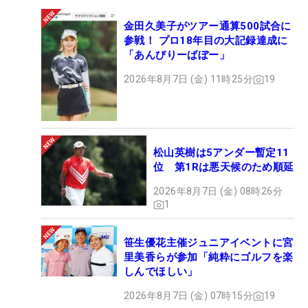
金田久美子がツアー通算500試合に
参戦！ プロ18年目の大記録達成に
「あんびりーばぼー」
2026年8月7日 (金) 11時25分
19
松山英樹は5アンダー暫定11
位 第1Rは悪天候のため順延
2026年8月7日 (金) 08時26分
1
笹生優花主催ジュニアイベントに宮
里美香らが参加「純粋にゴルフを楽
しんでほしい」
2026年8月7日 (金) 07時15分
19