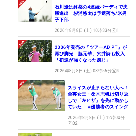
「今後はプロとして出たいと思った。でも、まだア
石川遼は終盤の4連続バーディで決
勝進出 杉浦悠太は予選落ち/米男
マチュアは外したくない（資格を放棄したくない）
子下部
ので、来年か、それくらいで考えています」。“プ
ロ”という言葉を、より強く意識することになった一
2026年8月8日 (土) 10時33分
1
戦が、19歳をさらなる成長に導くはずだ。（文・間
宮輝憲）
2006年発売の『ツアーAD PT』が
再び脚光 脇元華、穴井詩も投入
「初速が強くなった感じ」
2026年8月8日 (土) 08時56分
4
スライスが止まらない人へ！
全英女王・桑木志帆は切り返
しで「左ヒザ」を先に動かし
ていた #優勝者のスイング
2026年8月8日 (土) 12時00分
32