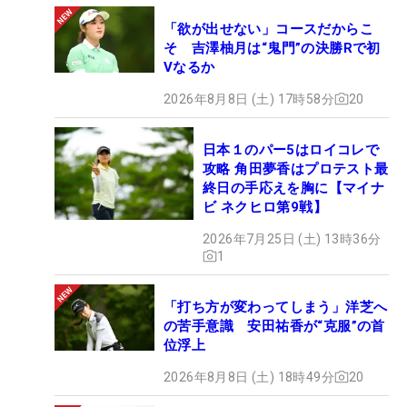
今季からJLPGAツアーに出場し、6月の「ニチレイ
「欲が出せない」コースだからこ
レディス」では初優勝も手にした新進気鋭の姿は、
そ 吉澤柚月は“鬼門”の決勝Rで初
「自分も負けたくないという気持ちになる」と強い
Vなるか
刺激になっている。同じフィールドで戦う姿を思い
2026年8月8日 (土) 17時58分
20
描きながら、日々、ゴルフと向き合っていく。
日本１のパー5はロイコレで
初めて出場したネクヒロは、テレビやスチールカメ
攻略 角田夢香はプロテスト最
ラに追われながらプレーする雰囲気も新鮮。「録画
終日の手応えを胸に【マイナ
（放送）だと思っていたら、『生放送だよ』って言
ビ ネクヒロ第9戦】
われて驚きました。自分のスイングとかを見てみた
2026年7月25日 (土) 13時36分
いです」。これは、いい“復習材料”にもなりそう
1
だ。そして、この勝利により、優勝賞金500万円が
懸けられるシーズン最終戦の出場権も得た。まだア
「打ち方が変わってしまう」洋芝へ
マチュア選手のため、勝っても、その賞金を手にす
の苦手意識 安田祐香が“克服”の首
位浮上
ることはできないが、「出たいと思った…出ようか
なと思ってます」と、前向きだ。
2026年8月8日 (土) 18時49分
20