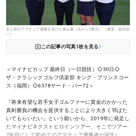
史上初のアマチュア優勝を挙げた春山愛（左から2番目） （撮影：益田佑
一）
この記事の写真
1
枚を見る
＜マイナビカップ 最終日（一日競技）◇30日◇
ザ・クラシックゴルフ倶楽部 キング・プリンスコー
ス（福岡）◇6378ヤード・パー72＞
『将来有望な若手女子ゴルファーに賞金のかかった
真剣勝負の機会を提供することにより大きく羽ばた
いてもらいたい』という願いから、2019年に発足し
たマイナビネクストヒロインツアー。そこでツアー
7年目にして初めてのアマチュア優勝者が誕生し