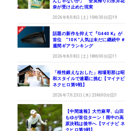
んじゃないか」 全英帰りの永井花
奈が受け止めた現実
2026年8月8日 (土) 10時30分
19
話題の新作を抑えて『G440 K』が
首位 “10Ｋ”人気は未だに継続中 #
週間ギアランキング
2026年8月8日 (土) 18時00分
11
「根性鍛えなおした」相場彩那は昭
和スタイルで連覇に挑む【マイナビ
ネクヒロ第9戦】
2026年7月23日 (木) 23時00分
1
【中間速報】大竹麻琴、山田
もゆが首位ターン！雨中の高
原決戦は後半へ【マイナビ ネ
クヒロ第9戦】