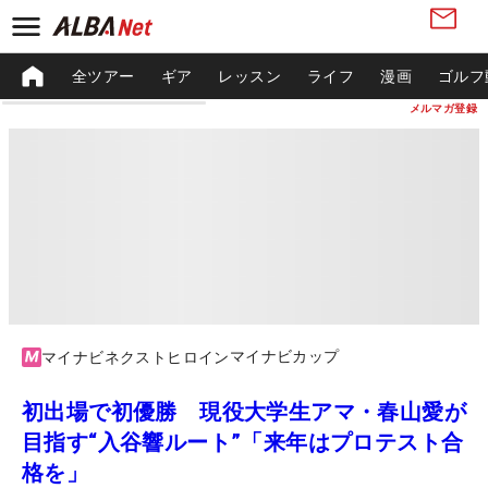
全ツアー
ギア
レッスン
ライフ
漫画
ゴルフ
メルマガ登録
マイナビカップ
マイナビネクストヒロイン
初出場で初優勝 現役大学生アマ・春山愛が
目指す“入谷響ルート”「来年はプロテスト合
格を」