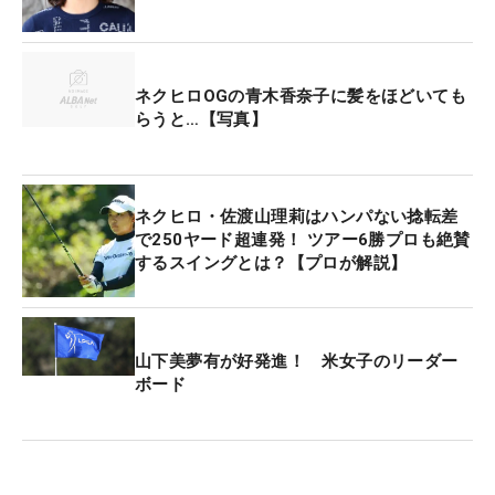
た。自分のゴルフができれば、と思っていた。4ホ
ールとも自分のプレーをすることができたので、よ
かったです」
ネクヒロOGの青木香奈子に髪をほどいても
らうと…【写真】
原英莉花が20年に制した「日本女子オープン」が行
われたコースが舞台。さらに28年にも同大会が開催
されることがすでに決まっており、それに向け大改
ネクヒロ・佐渡山理莉はハンパない捻転差
修も行われ難度も増していた。プレーオフが行われ
で250ヤード超連発！ ツアー6勝プロも絶賛
た18番は、ポテトチップスのようなアンジュレーシ
するスイングとは？【プロが解説】
ョンに富んだグリーンを持つパー4。バーディを取
るのは容易ではないホール。実際、春山は1打リー
ドで迎えた正規の18番でボギーを叩いており、イメ
山下美夢有が好発進！ 米女子のリーダー
ージも決していいものではなかった。
ボード
「ピン手前は山になっていて難しかった。バーディ
を取るなら、奥につけるか、右側だと思っていまし
た。ボギーを打たずによかったです」。緻密なショ