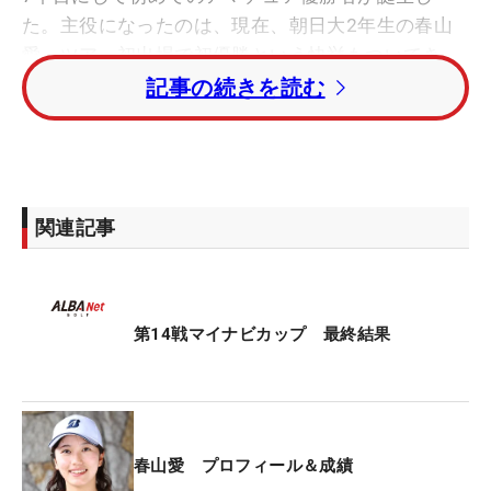
た。主役になったのは、現在、朝日大2年生の春山
愛。ツアー初出場で初優勝という快挙もついてき
た。
記事の続きを読む
精神力が試される勝利でもあった。全選手が18ホー
ルを終えた時点で、トータル5アンダーの首位に並
んだのは4人。そのプレーオフを勝ち抜き、つかみ
関連記事
とった勝利とあって、価値は増す。相手は、今季1
勝を挙げツアーのポイントランク上位につける郡山
瞳をはじめ、6月に欧州下部ツアーで優勝した藤川
玲奈、そして郡山とともに名門・東北福祉大で腕を
第14戦マイナビカップ 最終結果
磨いた園田結莉亜という強敵ばかり。ひとり、また
ひとりと脱落していく“サバイバル”を4ホール戦い切
った。
春山愛 プロフィール＆成績
「プレーオフ自体がはじめてだったので緊張しまし