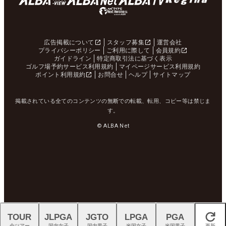
広告掲載について
スタッフ募集
運営会社
プライバシーポリシー
ご利用に際して
会員規約
ガイドライン
特定商取引法に基づく表示
ゴルフ場予約サービス利用規約
マイページサービス利用規約
ポイント利用規約
お問合せ
ヘルプ
サイトマップ
掲載されている全てのコンテンツの無断での転載、転用、コピー等は禁じま
す。
© ALBA Net
TOUR
JLPGA
JGTO
LPGA
PGA
閉じる
全ツアー
国内女子
国内男子
米国女子
米国男子
更新