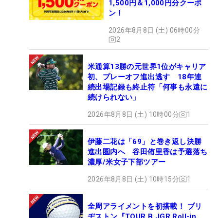
1,500円＆1,000円分クーポ
ン！
2026年8月8日 (土) 06時00分
2
米通算13勝の元世界1位がキャリア
初、プレーオフ進出逃す 18年連
続出場記録も終止符「何事も永遠に
続けられない」
2026年8月8日 (土) 10時00分
1
伊藤二花は「69」と巻き返し決勝
進出圏内へ 谷田侑里香は予選落ち
濃厚/米女子下部ツアー
2026年8月8日 (土) 10時15分
1
全周アライメントを初搭載！ ブリ
ヂストン『TOUR B JGR Roll-in