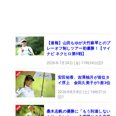
【速報】山田もゆが大竹麻琴とのプ
レーオフ制しツアー初優勝！【マイ
ナビ ネクヒロ第9戦】
2026年7月24日 (金) 17時34分
1
安田祐香、吉澤柚月が首位タ
イ浮上 金田久美子が1差3位
2026年8月8日 (土) 16時21分
1
桑木志帆の優勝に「もう到達しない