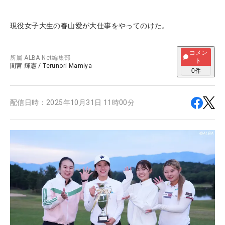
現役女子大生の春山愛が大仕事をやってのけた。
コメン
所属
ALBA Net編集部
ト
間宮 輝憲
/
Terunori Mamiya
0
件
配信日時：
2025年10月31日 11時00分