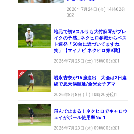
2026年7月24日 (金) 14時02分
2
地元で初Vスルリも大竹麻琴がブレ
イクの予感…ネクヒロ参戦からベス
ト連発「50台に近づいてますね
笑」【マイナビ ネクヒロ第9戦】
2026年7月25日 (土) 15時00分
1
岩永杏奈が16強進出 大会は3日連
続で悪天候順延/全米女子アマ
2026年8月8日 (土) 10時20分
1
飛んで止まる！ネクヒロでキャロウ
ェイがボール使用率No.1
2026年7月23日 (木) 09時00分
1