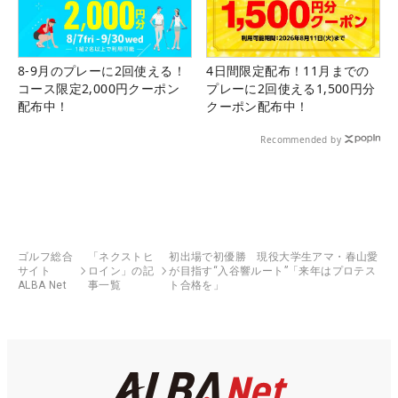
8-9月のプレーに2回使える！
4日間限定配布！11月までの
コース限定2,000円クーポン
プレーに2回使える1,500円分
配布中！
クーポン配布中！
Recommended by
ゴルフ総合
「ネクストヒ
初出場で初優勝 現役大学生アマ・春山愛
サイト
ロイン」の記
が目指す“入谷響ルート”「来年はプロテス
ALBA Net
事一覧
ト合格を」