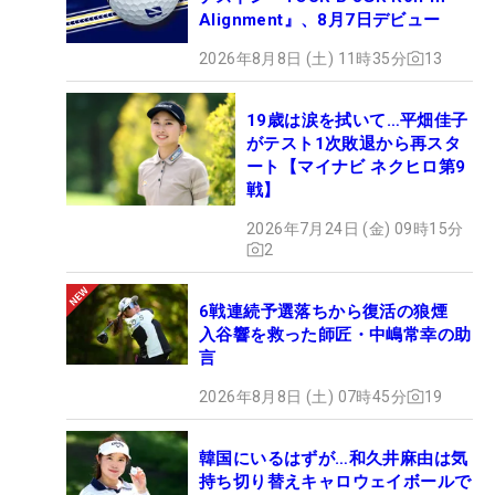
Alignment』、8月7日デビュー
2026年8月8日 (土) 11時35分
13
19歳は涙を拭いて…平畑佳子
がテスト1次敗退から再スタ
ート【マイナビ ネクヒロ第9
戦】
2026年7月24日 (金) 09時15分
2
6戦連続予選落ちから復活の狼煙
入谷響を救った師匠・中嶋常幸の助
言
2026年8月8日 (土) 07時45分
19
韓国にいるはずが…和久井麻由は気
持ち切り替えキャロウェイボールで