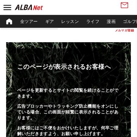
全ツアー
ギア
レッスン
ライフ
漫画
ゴルフ
メルマガ登録
このページが表示されるお客様へ
ページを更新するとサイトの閲覧を続けることがで
きます。
広告ブロッカーやトラッキング防止機能をオンにし
ている場合、この画面が頻繁に表示されることがあ
ります。
お客様にはご不便をおかけいたしますが、何卒ご理
解いただきますよう、お願い申し上げます。