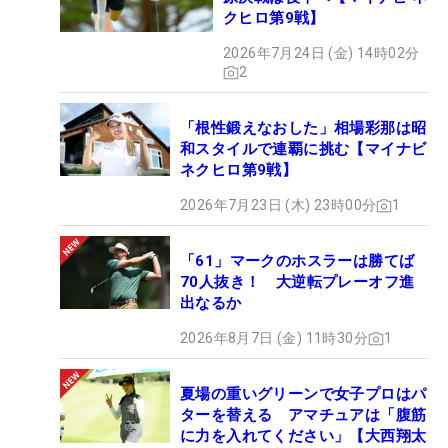
クヒロ第9戦】
2026年7月24日 (金) 14時02分
2
「根性鍛えなおした」相場彩那は昭
和スタイルで連覇に挑む【マイナビ
ネクヒロ第9戦】
2026年7月23日 (木) 23時00分
1
「61」マークのホスラーは勝てば
70人抜き！ 大逆転プレーオフ進
出なるか
2026年8月7日 (金) 11時30分
1
夏場の重いグリーンで女子プロはパ
ターを替える アマチュアは「腹筋
に力を入れてください」【大西翔太