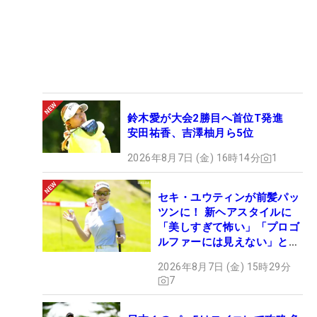
鈴木愛が大会2勝目へ首位T発進
安田祐香、吉澤柚月ら5位
2026年8月7日 (金) 16時14分
1
セキ・ユウティンが前髪パッ
ツンに！ 新ヘアスタイルに
「美しすぎて怖い」「プロゴ
ルファーには見えない」とコ
メント殺到
2026年8月7日 (金) 15時29分
7