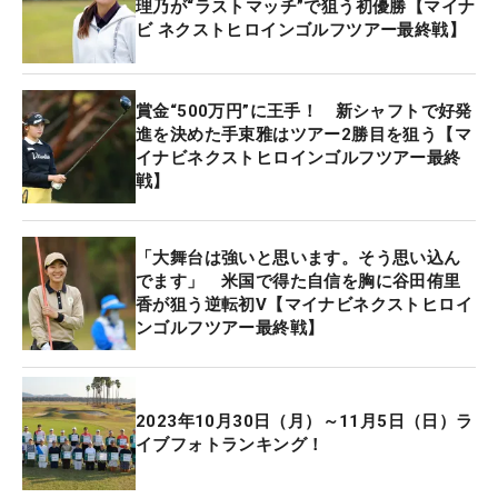
理乃が“ラストマッチ”で狙う初優勝【マイナ
4位タイ：黒田光里、政田夢乃、和久井麻由、坂口
ビ ネクストヒロインゴルフツアー最終戦】
瑞菜子（-2）
8位：新藤励（-1）
9位タイ：林亜莉奈、小林京加、四村彩也香、池羽
賞金“500万円”に王手！ 新シャフトで好発
進を決めた手束雅はツアー2勝目を狙う【マ
陽向（0）
イナビネクストヒロインゴルフツアー最終
戦】
※ネクストヒロインゴルフツアー（共催：株式会社
マイナビ、株式会社ALBA、株式会社ALBA TV）は将
来ツアーで活躍することを目指す、JLPGAプロテス
「大舞台は強いと思います。そう思い込ん
でます」 米国で得た自信を胸に谷田侑里
ト合格前の若手女子ゴルファーが経験を積むための
香が狙う逆転初V【マイナビネクストヒロイ
場として2019年に始まった。今シーズンは全15戦
ンゴルフツアー最終戦】
が予定されている。出場選手は年間ポイントランキ
ングによるシード、前大会成績上位者、主催者推
薦、ファン投票などによって決められる。
2023年10月30日（月）～11月5日（日）ラ
イブフォトランキング！