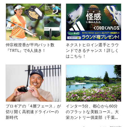
る！！
仲宗根澄香が平均パット数
ネクストヒロイン選手とラウ
『TRTL』で6人抜き！
ンドできるチャンス！詳しく
はこちら！
プロギアの「4層フェース」が
インター5分、都心から60分
切り開く高初速ドライバーの
のフラットな美観コース。大
新時代
栄カントリー俱楽部（千葉
県）