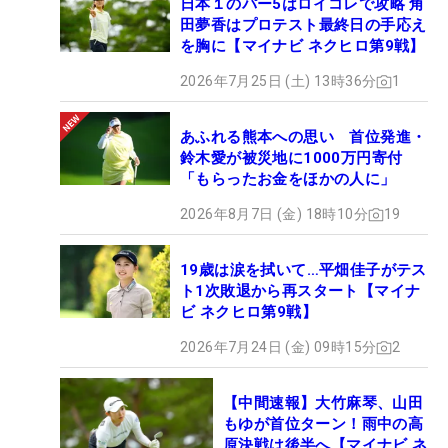
日本１のパー5はロイコレで攻略 角
田夢香はプロテスト最終日の手応え
を胸に【マイナビ ネクヒロ第9戦】
2026年7月25日 (土) 13時36分
1
あふれる熊本への思い 首位発進・
鈴木愛が被災地に1000万円寄付
「もらったお金をほかの人に」
2026年8月7日 (金) 18時10分
19
19歳は涙を拭いて…平畑佳子がテス
ト1次敗退から再スタート【マイナ
ビ ネクヒロ第9戦】
2026年7月24日 (金) 09時15分
2
【中間速報】大竹麻琴、山田
もゆが首位ターン！雨中の高
原決戦は後半へ【マイナビ ネ