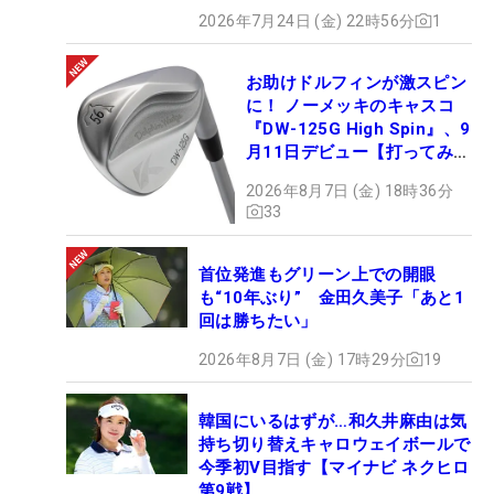
2026年7月24日 (金) 22時56分
1
お助けドルフィンが激スピン
に！ ノーメッキのキャスコ
『DW-125G High Spin』、9
月11日デビュー【打ってみ
た】
2026年8月7日 (金) 18時36分
33
首位発進もグリーン上での開眼
も“10年ぶり” 金田久美子「あと1
回は勝ちたい」
2026年8月7日 (金) 17時29分
19
韓国にいるはずが…和久井麻由は気
持ち切り替えキャロウェイボールで
今季初V目指す【マイナビ ネクヒロ
第9戦】