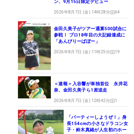
ン、9月15日限定デビュー
2026年8月7日 (金) 14時28分
64
金田久美子がツアー通算500試合に
参戦！ プロ18年目の大記録達成に
「あんびりーばぼー」
2026年8月7日 (金) 11時25分
19
＜速報＞入谷響が単独首位 永井花
奈、金田久美子ら1差追走
2026年8月7日 (金) 12時42分
1
「パーティーしようぜ！」身
長154cmの小さなドラコン女
子・鈴木真緒が人生初のホー