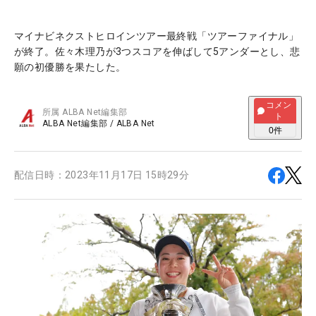
マイナビネクストヒロインツアー最終戦「ツアーファイナル」
が終了。佐々木理乃が3つスコアを伸ばして5アンダーとし、悲
願の初優勝を果たした。
コメン
所属
ALBA Net編集部
ト
ALBA Net編集部
/
ALBA Net
0
件
配信日時：
2023年11月17日 15時29分