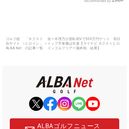
Recommended by
ゴルフ総
「ネクスト
佐々木理乃が逆転初Vで500万円ゲット 初日
合サイト
ヒロイン」
トップ手束雅は失速【マイナビ ネクストヒロ
ALBA Net
の記事一覧
インゴルフツアー最終戦 結果】
ALBAゴルフニュース