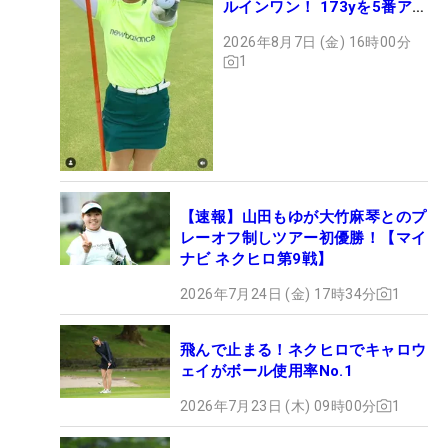
ルインワン！ 173yを5番アイ
アンで会心のショット
2026年8月7日 (金) 16時00分
1
【速報】山田もゆが大竹麻琴とのプ
レーオフ制しツアー初優勝！【マイ
ナビ ネクヒロ第9戦】
2026年7月24日 (金) 17時34分
1
飛んで止まる！ネクヒロでキャロウ
ェイがボール使用率No.1
2026年7月23日 (木) 09時00分
1