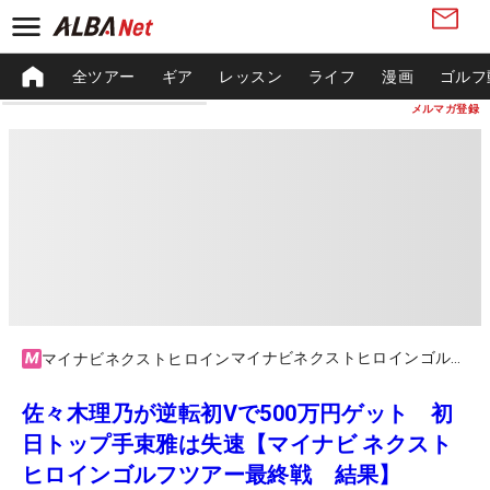
全ツアー
ギア
レッスン
ライフ
漫画
ゴルフ
メルマガ登録
マイナビネクストヒロインゴルフツアー2023ファイナル
マイナビネクストヒロイン
佐々木理乃が逆転初Vで500万円ゲット 初
日トップ手束雅は失速【マイナビ ネクスト
ヒロインゴルフツアー最終戦 結果】