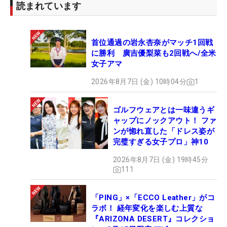
読まれています
首位通過の岩永杏奈がマッチ1回戦
に勝利 廣吉優梨菜も2回戦へ/全米
女子アマ
2026年8月7日 (金) 10時04分
1
ゴルフウェアとは一味違うギ
ャップにノックアウト！ ファ
ンが惚れ直した「ドレス姿が
完璧すぎる女子プロ」神10
2026年8月7日 (金) 19時45分
111
「PING」×「ECCO Leather」がコ
ラボ！ 経年変化を楽しむ上質な
『ARIZONA DESERT』コレクショ