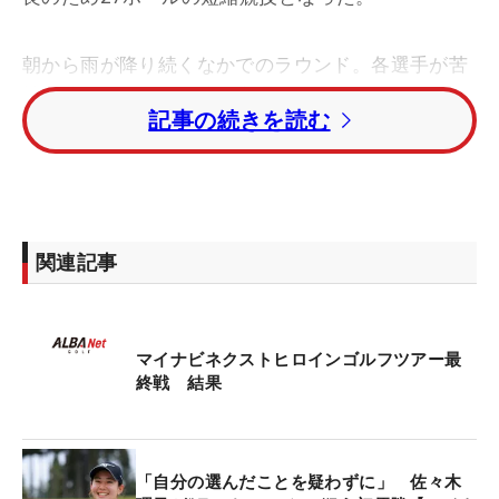
朝から雨が降り続くなかでのラウンド。各選手が苦
戦を強いられたが、佐々木理乃が3つスコアを伸ば
記事の続きを読む
し、トータル5アンダーで単独首位に浮上。年齢制
限のある同ツアーから今年で卒業の佐々木は、ラス
トマッチで悲願の初優勝となった。
初日首位に立った手束雅は、1バーディ・3ボギーで
関連記事
失速。トータル3アンダーで2位タイフィニッシュと
なった。同じく2位タイで終えたのは谷田侑里香。2
番でバーディが先行するも、5番でボギーを喫し、
マイナビネクストヒロインゴルフツアー最
スコアを伸ばせなかった。
終戦 結果
【最終戦 最終日 上位者】
1位：佐々木理乃（-5）
「自分の選んだことを疑わずに」 佐々木
2位タイ：谷田侑里香、手束雅（-3）