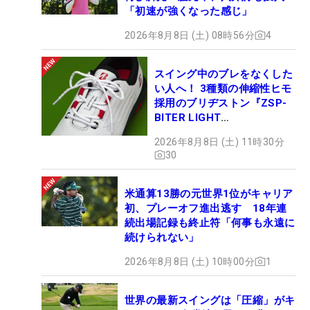
「初速が強くなった感じ」
2026年8月8日 (土) 08時56分
4
スイング中のブレをなくした
い人へ！ 3種類の伸縮性ヒモ
採用のブリヂストン『ZSP-
BITER LIGHT
MAGICLACE』、8月8日デビ
2026年8月8日 (土) 11時30分
ュー
30
米通算13勝の元世界1位がキャリア
初、プレーオフ進出逃す 18年連
続出場記録も終止符「何事も永遠に
続けられない」
2026年8月8日 (土) 10時00分
1
今大会で優勝すればQスクールの悔しさを一掃できた原英莉花だった
世界の最新スイングは「圧縮」がキ
が…… （撮影：鈴木祥）