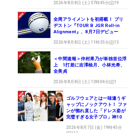
2026年8月8日 (土) 07時45分
19
全周アライメントを初搭載！ ブリ
ヂストン『TOUR B JGR Roll-in
Alignment』、8月7日デビュー
2026年8月8日 (土) 11時35分
13
＜中間速報＞仲村果乃が単独首位浮
上 1打差に吉澤柚月、小林光希、
全美貞
2026年8月8日 (土) 13時04分
1
ゴルフウェアとは一味違うギ
ャップにノックアウト！ ファ
ンが惚れ直した「ドレス姿が
完璧すぎる女子プロ」神10
2026年8月7日 (金) 19時45分