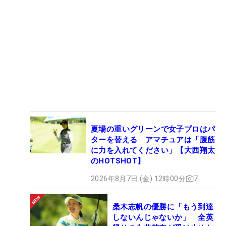
リカバリーショットで何度もピンチをしのいだ渋野日向子 （撮影：鈴木
祥）
5位 TOTOジャパンクラシックの原英莉花
夏場の重いグリーンで女子プロはパ
ターを替える アマチュアは「腹筋
に力を入れてください」【大西翔太
のHOTSHOT】
5位はTOTOジャパンクラシックの前夜祭から原英莉
2026年8月7日 (金) 12時00分
7
花。米国女子ツアーのセカンドQT（Qスクール）で
無念の失格を喫したものの、さっそうとしたパンツ
桑木志帆の優勝に「もう到達
スーツでポーズをとる姿には、だいぶ明るさが戻っ
しないんじゃないか」 全英
た感もあった。今大会で優勝すれば米女子ツアーメ