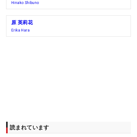
■“ママさんルーキー”神谷和奏 “ママさんゴルファ
Hinako Shibuno
ーの大先輩”からの金言を思い返し涙「母の強さを教
えてくれて…」
原 英莉花
Erika Hara
■ツアー制度施行後初の“ママさんルーキー”誕生なる
か？ 22歳・神谷和奏が家族と目指すプロの道「子
供がいるから頑張れます」
読まれています