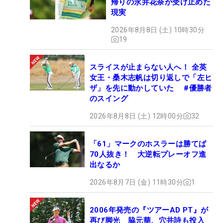
帰りの永井花奈が受け止めた
ンバーへの道が開けるただけに、もちろん原も優勝
現実
を狙って臨んだが、結果は8アンダーの68位タイ。
2026年8月8日 (土) 10時30分
再びガックリと肩を落とした。
19
■原英莉花は米ツアー遠のく「75」 浮上ならず
スライスが止まらない人へ！ 全英
女王・桑木志帆は切り返しで「左ヒ
「残念な1日」
ザ」を先に動かしていた #優勝者
のスイング
2026年8月8日 (土) 12時00分
32
「61」マークのホスラーは勝てば
70人抜き！ 大逆転プレーオフ進
出なるか
2026年8月7日 (金) 11時30分
1
2006年発売の『ツアーAD PT』が
再び脚光 脇元華、穴井詩も投入