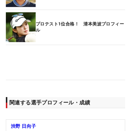
プロテスト1位合格！ 清本美波プロフィー
ル
プレー中の姿とは異なる1枚にファンも釘づけ！ （撮影：鈴木祥）
2位 JLPGA最終プロテストの神谷和奏
先週のもう一つのビッグイベントは「JLPGA最終プ
ロテスト」。最終的に19位タイまでの21人が合格し
関連する選手プロフィール・成績
たが、中でも「ママさんルーキー」神谷和奏の合格
にはファンも驚きだった。
渋野 日向子