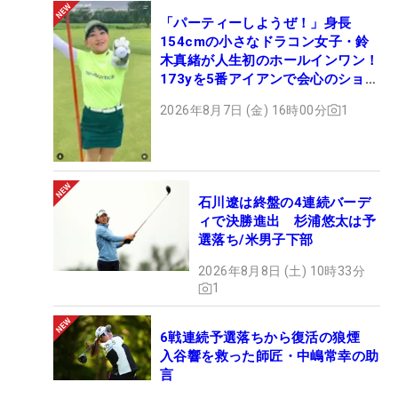
「パーティーしようぜ！」身長
154cmの小さなドラコン女子・鈴
木真緒が人生初のホールインワン！
173yを5番アイアンで会心のショッ
ト
2026年8月7日 (金) 16時00分
1
石川遼は終盤の4連続バーデ
ィで決勝進出 杉浦悠太は予
選落ち/米男子下部
2026年8月8日 (土) 10時33分
1
6戦連続予選落ちから復活の狼煙
入谷響を救った師匠・中嶋常幸の助
言