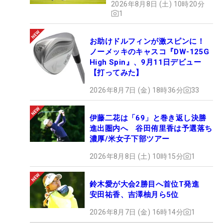
2026年8月8日 (土) 10時20分
ーを見せ29位タイ。2つ伸ばした最終日は40位タイ
1
に順位を下げたものの、通算12アンダーで大会を終
えた。シード獲得がかかる渋野にとって、40位タイ
お助けドルフィンが激スピンに！
とはいえ2日目からスコアを崩さなかったのは収
ノーメッキのキャスコ『DW-125G
High Spin』、9月11日デビュー
穫。正念場となる米国での戦いに向け、新たな気持
【打ってみた】
ちで臨む。
2026年8月7日 (金) 18時36分
33
■「すごく汚いフック（笑）」でスーパーセーブ
渋野日向子が魅せた技
伊藤二花は「69」と巻き返し決勝
進出圏内へ 谷田侑里香は予選落ち
濃厚/米女子下部ツアー
■アジア4連戦は「もうちょっと頑張りたかった」け
れど… 渋野日向子が得た“明るい兆し”
2026年8月8日 (土) 10時15分
1
鈴木愛が大会2勝目へ首位T発進
安田祐香、吉澤柚月ら5位
2026年8月7日 (金) 16時14分
1