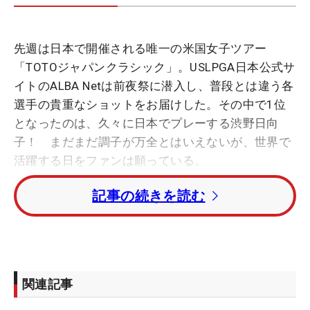
先週は日本で開催される唯一の米国女子ツアー
「
TOTOジャパンクラシック」。USLPGA日本公式サ
イトのALBA Netは前夜祭に潜入し、普段とは違う各
選手の貴重なショットをお届けした。そ
の中で1位
となったのは、久々に日本でプレーする渋野日向
子！ まだまだ調子が万全とはいえないが、世界で
活躍する日をファンは願っている
。
記事の続きを読む
■キム・ヒョージュ、渋野日向子、原英莉花ら登場
で百花繚乱 TOTOジャパンクラシック前夜祭が開
催
■「大事な残り2試合の1試合を日本でできる幸
関連記事
せ」 渋野日向子が“母国”開催で目指すこと