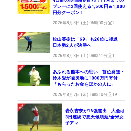
4日間の期間限定配布！11月までの
プレーに2回使える1,500円＆1,000
円分クーポン！
2026年8月8日 (土) 06時00分
2
松山英樹は「69」も26位に後退
日本勢2人が決勝へ
2026年8月8日 (土) 08時41分
1
6度目の挑戦で合格を果たした高木優奈 （撮影：福田文平）
あふれる熊本への思い 首位発進・
鈴木愛が被災地に1000万円寄付
4位 TOTOジャパンクラシックの渋野日向子
「もらったお金をほかの人に」
2026年8月7日 (金) 18時10分
19
久々の日本での試合「TOTOジャパンクラシック」
岩永杏奈が16強進出 大会は
に臨んだ渋野日向子だったが、初日46位タイと出遅
3日連続で悪天候順延/全米女
れ。それでも2日目40位タイと順位を上げ、3日目も
子アマ
ショットを曲げるシーンはあったが見事なリカバリ