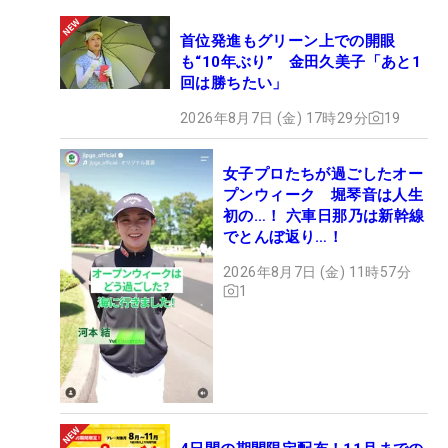
愛娘・咲凛（えみり）ちゃんを抱きながら合格を喜ぶ神谷和奏 （撮影：
首位発進もグリーン上での開眼
福田文平）
も“10年ぶり” 金田久美子「あと1
回は勝ちたい」
3位 JLPGA最終プロテストの高木優奈
2026年8月7日 (金) 17時29分
19
女子プロたちが過ごしたオー
3位もJLPGAプロテストから高木優奈。黄金世代な
プンウィーク 堀琴音は人生
がらこれまでは苦渋をなめてきただけに、6度目の
初の…！ 六車日那乃は新幹線
でとんぼ返り…！
挑戦での合格に喜びもひとしおだった。
2026年8月7日 (金) 11時57分
1
■“遅れてきた黄金世代” 高木優奈が6度目で悲願成
就「こんなにうれしいことはない」【プロテスト合
格者の声】