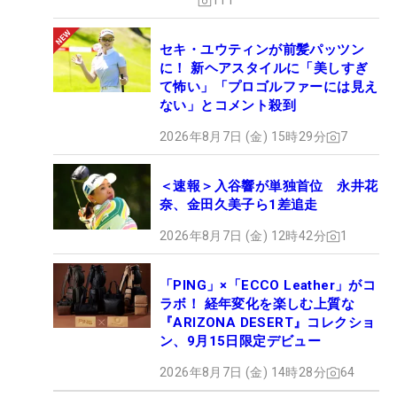
111
セキ・ユウティンが前髪パッツン
に！ 新ヘアスタイルに「美しすぎ
て怖い」「プロゴルファーには見え
ない」とコメント殺到
2026年8月7日 (金) 15時29分
7
＜速報＞入谷響が単独首位 永井花
奈、金田久美子ら1差追走
2026年8月7日 (金) 12時42分
1
「PING」×「ECCO Leather」がコ
ラボ！ 経年変化を楽しむ上質な
『ARIZONA DESERT』コレクショ
ン、9月15日限定デビュー
2026年8月7日 (金) 14時28分
64