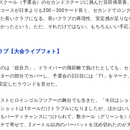
A Qスクール（予選会）のセカンドステージに挑んだ谷田侑里香
コースが日本よりも200～300ヤード長く、セカンドでロン
った長いクラブになる。長いクラブの再現性、安定感が足りな
つかったという。ただ、それだけではない。もちろんいい手応
ラブ【大会ライブフォト】
るのは「総合力」。ドライバーの飛距離で負けたとしても、セ
ターの部分でカバーし、予選会の2日目には「71」をマーク
安定したラウンドを見せた。
クストヒロインゴルフツアーの舞台でも生きた。「今日はショ
ショットは1ホールだけトラブルになりましたが、ほかはい
でもバーディチャンスにつけられて。数ホール（グリーンを）
チで寄せて、2メートル以内のパーパットを沈め切れたのが