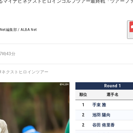
るマイナビネクストヒロインゴルフツアー最終戦「ツアーフ
 Net編集部
/
ALBA Net
07時43分
#
ネクストヒロインツアー
Round
1
順位
選手名
1
手束 雅
2
池羽 陽向
2
谷田 侑里香