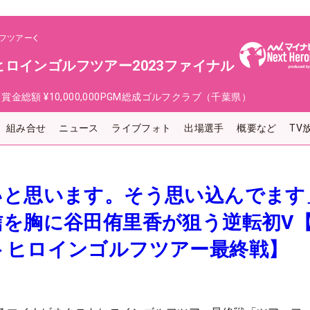
フツアー
ロインゴルフツアー2023ファイナル
日
賞金総額
¥10,000,000
PGM総成ゴルフクラブ（千葉県）
組み合せ
ニュース
ライブフォト
出場選手
概要など
TV
いと思います。そう思い込んでま
信を胸に谷田侑里香が狙う逆転初V
トヒロインゴルフツアー最終戦】