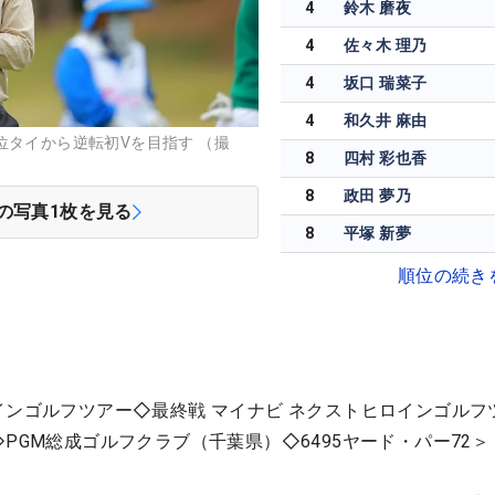
4
鈴木 磨夜
4
佐々木 理乃
4
坂口 瑞菜子
4
和久井 麻由
位タイから逆転初Vを目指す （撮
8
四村 彩也香
8
政田 夢乃
の写真
1
枚を見る
8
平塚 新夢
順位の続き
インゴルフツアー◇最終戦 マイナビ ネクストヒロインゴルフ
PGM総成ゴルフクラブ（千葉県）◇6495ヤード・パー72＞