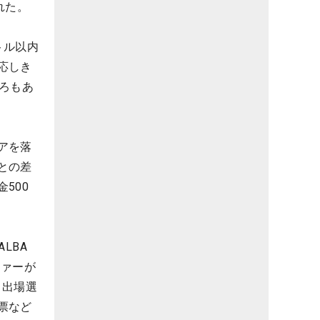
れた。
トル以内
応しき
ろもあ
アを落
との差
500
LBA
ファーが
。出場選
票など