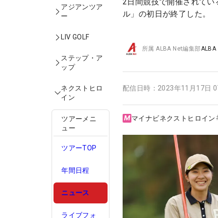
2日間競技で開催されてい
アジアンツア
ル」の初日が終了した。
ー
LIV GOLF
所属
ALBA Net編集部
ALBA
ステップ・ア
ップ
ネクストヒロ
配信日時：
2023年11月17日 
イン
マイナビネクストヒロイン
ツアーメニ
ュー
ツアーTOP
年間日程
ニュース
ライブフォ