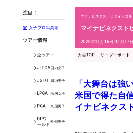
注目！
マイナビネクストヒロインゴル
マイナビネクストヒ
女子プロ写真館
ツアー情報
2023年11月16日-11月17
大会TOP
リーダーボード
全ツアー
JLPGA
国内女子
JGTO
国内男子
「大舞台は強
米国で得た自
LPGA
米国女子
イナビネクス
PGA
米国男子
DPワ
欧州男子
ールド