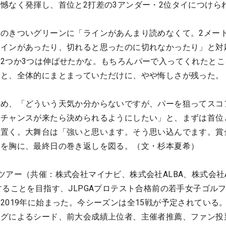
憾なく発揮し、首位と2打差の3アンダー・2位タイにつけら
のきついグリーンに「ラインがあんまり読めなくて。2メー
ラインがあったり、切れると思ったのに切れなかったり」と対
2つか3つは伸ばせたかな。もちろんパーで入ってくれたとこ
」と、全体的にまとまっていただけに、やや悔しさが残った。
ため、「どういう天気か分からないですが、パーを狙ってスコ
、チャンスが来たら決められるようにしたい」と、まずは首位
置く。大舞台は「強いと思います。そう思い込んでます。賞金
いを胸に、最終日の巻き返しを図る。（文・杉本夏希）
ツアー（共催：株式会社マイナビ、株式会社ALBA、株式会社A
することを目指す、JLPGAプロテスト合格前の若手女子ゴル
2019年に始まった。今シーズンは全15戦が予定されている
ングによるシード、前大会成績上位者、主催者推薦、ファン投