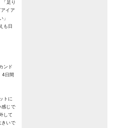
。「足り
グアイア
い」
えも日
カンド
。4日間
ットに
い感じで
外して
大きいで