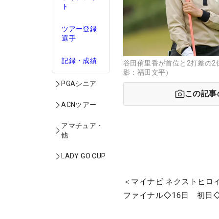
ト
ツアー登録
選手
記録・成績
谷田侑里香が首位と2打差の2
影：福田文平）
PGAシニア
この記事
ACNツアー
アマチュア・
他
LADY GO CUP
＜マイナビ ネクストヒロ
ファイナル◇16日 初日◇