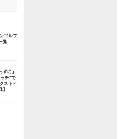
インゴルフ
一覧
わずに」
ッチ”で
ネクストヒ
戦】