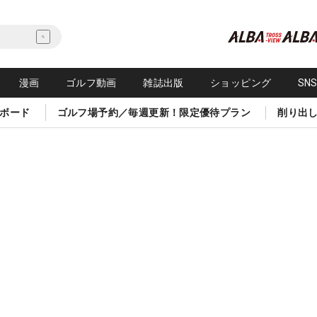
漫画
ゴルフ動画
雑誌出版
ショッピング
SN
ボード
ゴルフ場予約／毎週更新！限定優待プラン
削り出