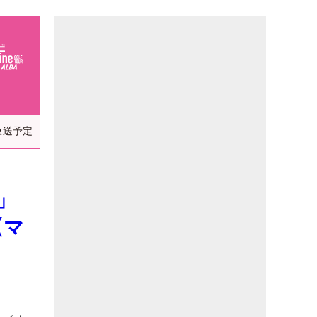
放送予定
す」
【マ