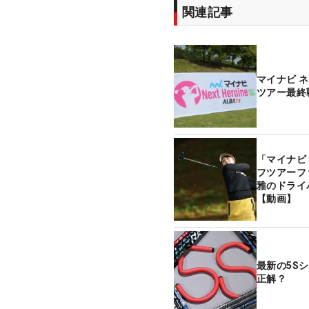
関連記事
マイナビ 
ツアー最終
「マイナビ
フツアーフ
雅のドライ
【動画】
最新の5S
正解？