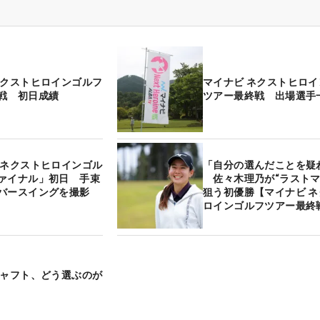
ネクストヒロインゴルフ
マイナビ ネクストヒロ
戦 初日成績
ツアー最終戦 出場選手
 ネクストヒロインゴル
「自分の選んだことを疑
ァイナル」初日 手束
佐々木理乃が“ラストマ
バースイングを撮影
狙う初優勝【マイナビ 
ロインゴルフツアー最終
シャフト、どう選ぶのが