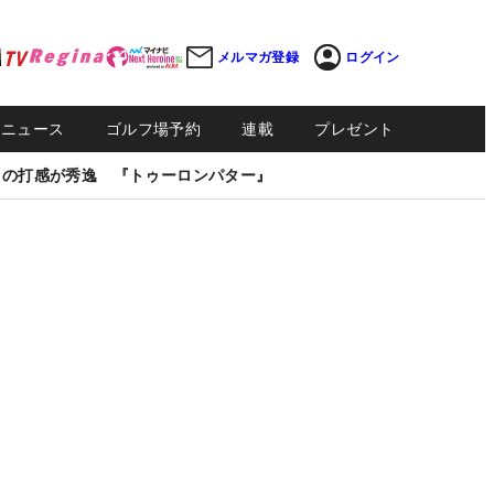
メルマガ登録
ログイン
Sニュース
ゴルフ場予約
連載
プレゼント
しの打感が秀逸 『トゥーロンパター』