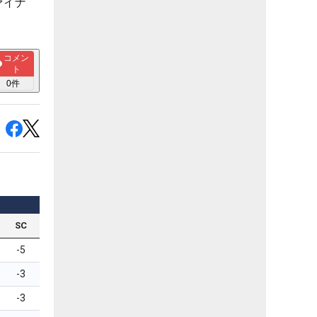
ァイナ
コメン
ト
0
件
SC
-5
-3
-3