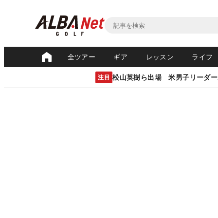
全ツアー
ギア
レッスン
ライフ
松山英樹ら出場 米男子リーダー
注目