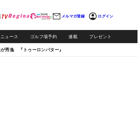
メルマガ登録
ログイン
Sニュース
ゴルフ場予約
連載
プレゼント
感が秀逸 『トゥーロンパター』