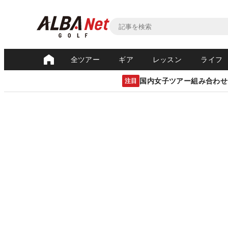
全ツアー
ギア
レッスン
ライフ
国内女子ツアー組み合わせ
注目