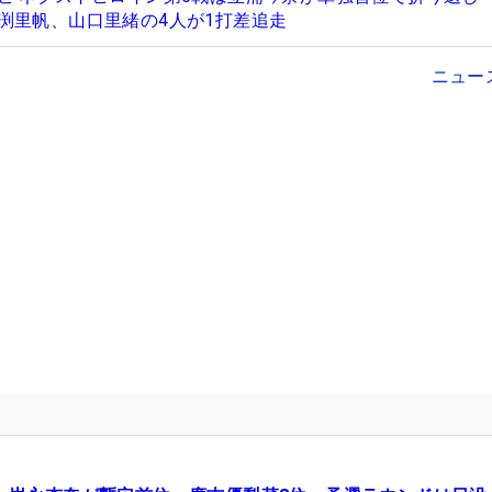
渕里帆、山口里緒の4人が1打差追走
ニュー