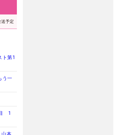
放送予定
スト第1
もう一
目 1
 山本