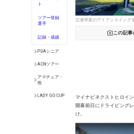
ト
ツアー登録
立浦琴菜のアイアンスイングを
選手
この記事
記録・成績
PGAシニア
ACNツアー
アマチュア・
他
LADY GO CUP
マイナビネクストヒロイン
開幕前日にドライビング
け。