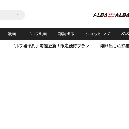
漫画
ゴルフ動画
雑誌出版
ショッピング
SN
ゴルフ場予約／毎週更新！限定優待プラン
削り出しの打