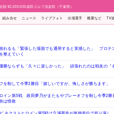
総額
¥2,000,000
成田ゴルフ倶楽部（千葉県）
組み合せ
ニュース
ライブフォト
出場選手
概要など
TV
敗れるも「緊張した場面でも通用すると実感した」 プロテ
を整えていく
優勝ならずも「久々に楽しかった」 頑張れたのは戦友の『
フを制して今季2勝目「嬉しいですが、悔しさが勝ちます」
ロイン第5戦 政田夢乃がまたもやプレーオフを制し今季2勝
奈は惜敗
ビ ネクストヒロイン第5戦は立浦琴奈が単独首位で折り返し