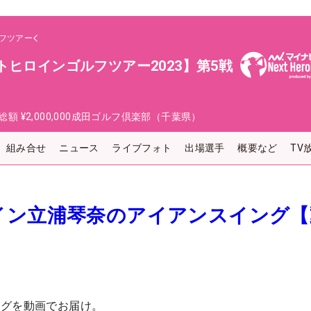
フツアー
トヒロインゴルフツアー2023】第5戦
総額
¥2,000,000
成田ゴルフ倶楽部（千葉県）
組み合せ
ニュース
ライブフォト
出場選手
概要など
TV
イン立浦琴奈のアイアンスイング【
ングを動画でお届け。