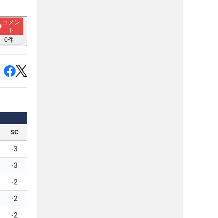
コメン
ト
0
件
SC
-3
-3
-2
-2
-2