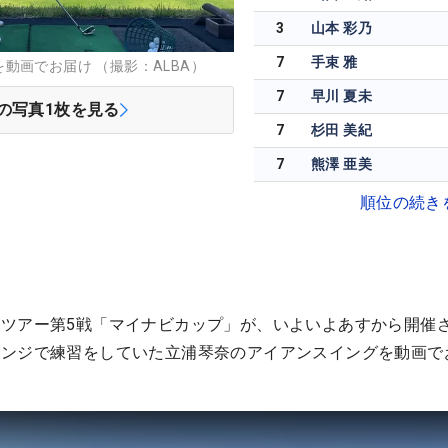
3
山本 彩乃
7
手束 雅
動画でお届け （撮影：ALBA）
7
早川 夏未
の写真
1
枚を見る
7
杉田 美紀
7
熊澤 亜美
順位の続き
ツアー第5戦「マイナビカップ」が、いよいよあすから開催
レンジで練習をしていた立浦琴奈のアイアンスイングを動画で