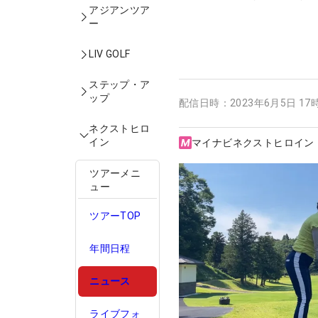
アジアンツア
ー
LIV GOLF
ステップ・ア
ップ
配信日時：
2023年6月5日 17
ネクストヒロ
イン
マイナビネクストヒロイン
ツアーメニ
ュー
ツアーTOP
年間日程
ニュース
ライブフォ