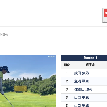
時48分
Round
1
順位
選手名
1
政田 夢乃
2
立浦 琴奈
3
佐渡山 理莉
3
山口 史恩
3
山口 里緒