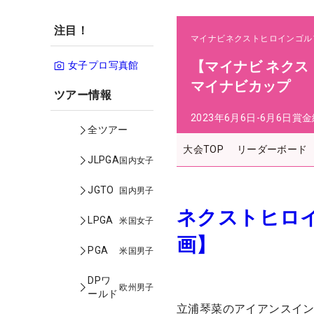
注目！
マイナビネクストヒロインゴル
【マイナビ ネクス
女子プロ写真館
マイナビカップ
ツアー情報
2023年6月6日-6月6日
賞金
全ツアー
大会TOP
リーダーボード
JLPGA
国内女子
JGTO
国内男子
ネクストヒロ
LPGA
米国女子
画】
PGA
米国男子
DPワ
欧州男子
ールド
立浦琴菜のアイアンスイ