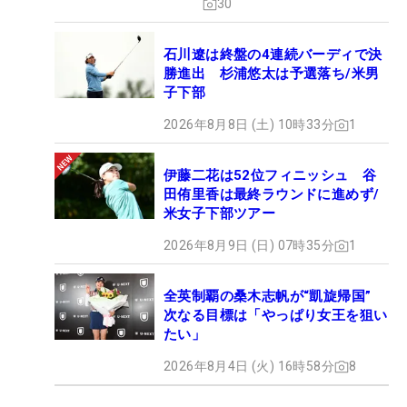
30
石川遼は終盤の4連続バーディで決
勝進出 杉浦悠太は予選落ち/米男
子下部
2026年8月8日 (土) 10時33分
1
伊藤二花は52位フィニッシュ 谷
田侑里香は最終ラウンドに進めず/
米女子下部ツアー
2026年8月9日 (日) 07時35分
1
全英制覇の桑木志帆が“凱旋帰国”
次なる目標は「やっぱり女王を狙い
たい」
2026年8月4日 (火) 16時58分
8