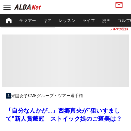
全ツアー
ギア
レッスン
ライフ
漫画
ゴルフ
メルマガ登録
CMEグループ・ツアー選手権
米国女子
「自分なんかが…」西郷真央が“狙いすまし
て”新人賞戴冠 ストイック娘のご褒美は？