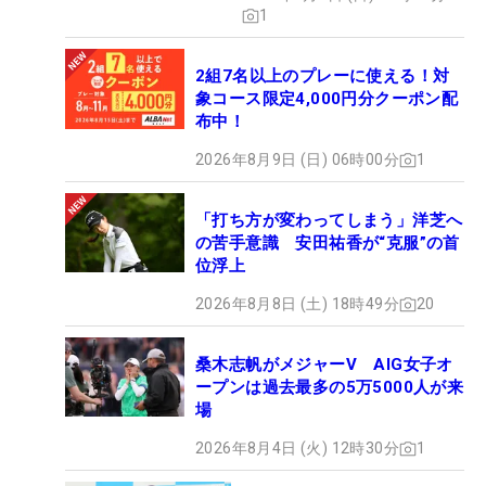
1
2組7名以上のプレーに使える！対
象コース限定4,000円分クーポン配
布中！
2026年8月9日 (日) 06時00分
1
「打ち方が変わってしまう」洋芝へ
の苦手意識 安田祐香が“克服”の首
位浮上
2026年8月8日 (土) 18時49分
20
桑木志帆がメジャーV AIG女子オ
ープンは過去最多の5万5000人が来
場
2026年8月4日 (火) 12時30分
1