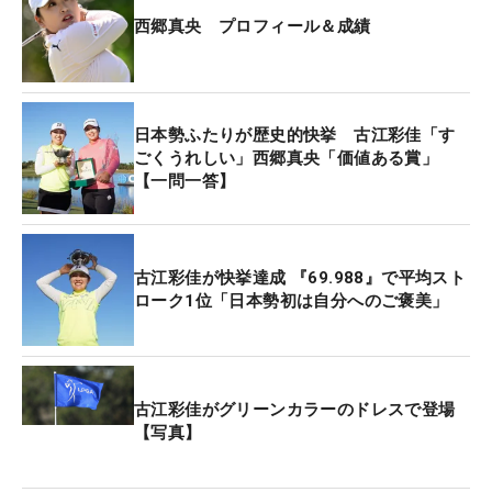
ド）、ポーラ・クリーマー（05年、米国）、カリ
西郷真央 プロフィール＆成績
ー・ウェブ（96年、オーストラリア）、アニカ・ソ
レンスタム（94年、スウェーデン）と名だたる選手
がそろう。「すごい選手ばかりですし、古江（彩
佳）さんや尊敬する先輩たちでさえ成し遂げられな
日本勢ふたりが歴史的快挙 古江彩佳「す
かった賞。自分なんかが…とは思うんですけど、目
ごくうれしい」西郷真央「価値ある賞」
【一問一答】
標としていたものを獲得できて良かった」と胸を張
る。
7月「CPKC女子オープン」では優勝争いの末に2位
古江彩佳が快挙達成 『69.988』で平均スト
ローク1位「日本勢初は自分へのご褒美」
に入った。ルーキーの先頭に立って賞レースを引っ
張り、順位の変動や2位との差は「毎回チェックし
ていた」という。ただ、先週の「ザ・アニカ・ドリ
ブンbyゲインブリッジatペリカン」で11試合ぶりに
古江彩佳がグリーンカラーのドレスで登場
予選落ちを喫すると、2番手につけていたイム・ジ
【写真】
ンヒ（韓国）が2位に入った。「気持ち的にはナー
バスになっていた」。それでも自らはショットの改