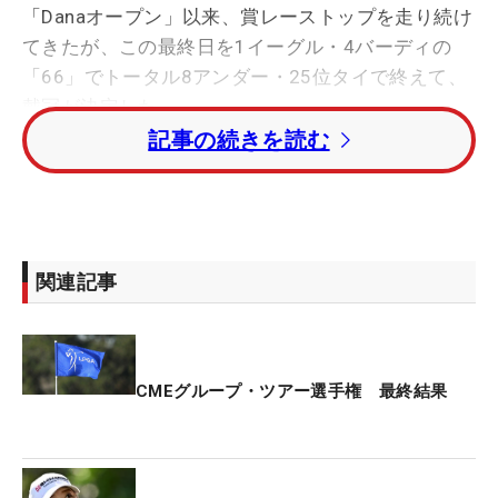
「Danaオープン」以来、賞レーストップを走り続け
てきたが、この最終日を1イーグル・4バーディの
「66」でトータル8アンダー・25位タイで終えて、
戴冠が決定した。
記事の続きを読む
米1年目を迎えるにあたって、3つの目標を立てた。
「このCMEチャンピオンシップに出場すること、ル
ーキー・オブ・ザ・イヤーを獲得すること、優勝す
関連記事
ること。その2つをクリアできてうれしいし、価値
ある賞をゲットしたと思います」。挑戦できるのは
人生一度キリ。「本当にうれしい」と何度も喜びを
表現した。
CMEグループ・ツアー選手権 最終結果
日本勢では1990年の小林浩美以来、2人目の快挙。
歴代にはリディア・コ（2014年、ニュージーラン