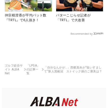
仲宗根澄香が平均パット数
パターこじらせ記者が
『TRTL』で6人抜き！
「TRTL」で大改善
Recommended by
ゴルフ総合サ
「LPGA」
「自分なんかが…」西郷真央が“狙いすまし
イト ALBA
の記事一
て”新人賞戴冠 ストイック娘のご褒美は？
Net
覧