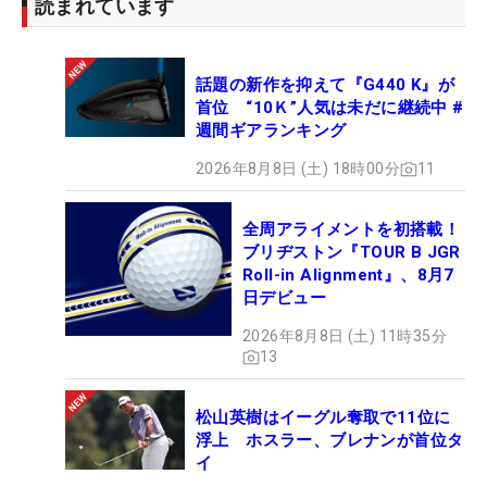
「新人賞というものを知らないと思う…（笑）。ち
読まれています
ゃんと挨拶をしに行って、今年の結果報告と、来年
の目標などを伝えたいと思います」。常にストイッ
話題の新作を抑えて『G440 K』が
クな23歳だが、「ご褒美は考えていなかったです
首位 “10Ｋ”人気は未だに継続中 #
ね。帰って愛犬とダラダラしたい」と自分をねぎら
週間ギアランキング
う。（文・笠井あかり）
2026年8月8日 (土) 18時00分
11
全周アライメントを初搭載！
ブリヂストン『TOUR B JGR
Roll-in Alignment』、8月7
日デビュー
2026年8月8日 (土) 11時35分
13
松山英樹はイーグル奪取で11位に
浮上 ホスラー、ブレナンが首位タ
イ