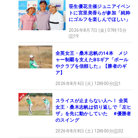
笹生優花主催ジュニアイベン
トに宮里美香らが参加「純粋
にゴルフを楽しんでほしい」
2026年8月7日 (金) 07時15分
19
全英女王・桑木志帆の14本 メジ
ャー制覇を支えたBSギア「ボール
やクラブを信頼した」【勝者のギ
ア】
2026年8月4日 (火) 12時00分
1
スライスが止まらない人へ！ 全英
女王・桑木志帆は切り返しで「左ヒ
ザ」を先に動かしていた #優勝者
のスイング
2026年8月8日 (土) 12時00分
32