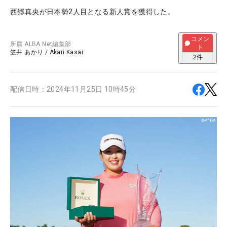
西郷真央が日本勢2人目となる新人賞を獲得した。
コメン
所属
ALBA Net編集部
ト
笠井 あかり
/
Akari Kasai
2
件
配信日時：
2024年11月25日 10時45分