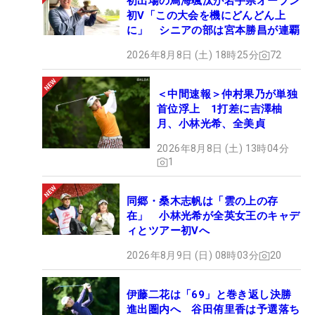
初出場の鳥海颯汰が岩手県オープン
初V「この大会を機にどんどん上
に」 シニアの部は宮本勝昌が連覇
2026年8月8日 (土) 18時25分
72
＜中間速報＞仲村果乃が単独
首位浮上 1打差に吉澤柚
月、小林光希、全美貞
2026年8月8日 (土) 13時04分
1
同郷・桑木志帆は「雲の上の存
在」 小林光希が全英女王のキャデ
ィとツアー初Vへ
2026年8月9日 (日) 08時03分
20
伊藤二花は「69」と巻き返し決勝
進出圏内へ 谷田侑里香は予選落ち