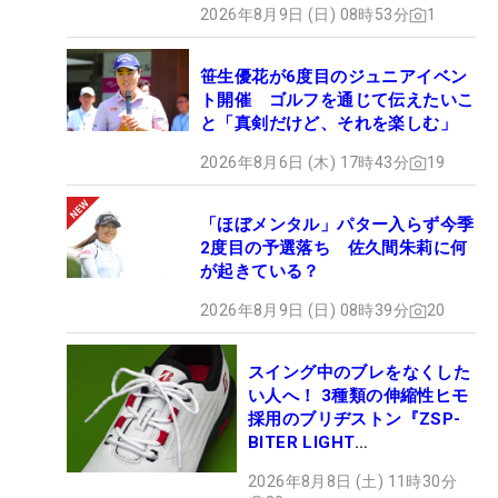
2026年8月9日 (日) 08時53分
1
笹生優花が6度目のジュニアイベン
ト開催 ゴルフを通じて伝えたいこ
と「真剣だけど、それを楽しむ」
2026年8月6日 (木) 17時43分
19
「ほぼメンタル」パター入らず今季
2度目の予選落ち 佐久間朱莉に何
が起きている？
2026年8月9日 (日) 08時39分
20
スイング中のブレをなくした
い人へ！ 3種類の伸縮性ヒモ
採用のブリヂストン『ZSP-
BITER LIGHT
MAGICLACE』、8月8日デビ
2026年8月8日 (土) 11時30分
ュー