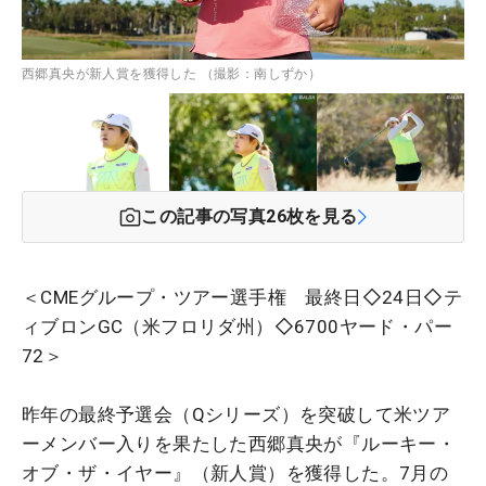
西郷真央が新人賞を獲得した （撮影：南しずか）
この記事の写真
26
枚を見る
＜CMEグループ・ツアー選手権 最終日◇24日◇テ
ィブロンGC（米フロリダ州）◇6700ヤード・パー
72＞
昨年の最終予選会（Qシリーズ）を突破して米ツア
ーメンバー入りを果たした西郷真央が『ルーキー・
オブ・ザ・イヤー』（新人賞）を獲得した。7月の