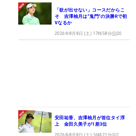
「欲が出せない」コースだからこ
そ 吉澤柚月は“鬼門”の決勝Rで初
Vなるか
2026年8月8日 (土) 17時58分
20
安田祐香、吉澤柚月が首位タイ浮
上 金田久美子が1差3位
2026年8月8日 (土) 16時21分
1