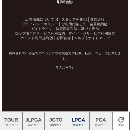
広告掲載について
スタッフ募集
運営会社
プライバシーポリシー
ご利用に際して
会員規約
ガイドライン
特定商取引法に基づく表示
ゴルフ場予約サービス利用規約
マイページサービス利用規約
ポイント利用規約
お問合せ
ヘルプ
サイトマップ
掲載されている全てのコンテンツの無断での転載、転用、コピー等は禁じま
す。
© ALBA Net
TOUR
JLPGA
JGTO
LPGA
PGA
閉じる
全ツアー
国内女子
国内男子
米国女子
米国男子
更新