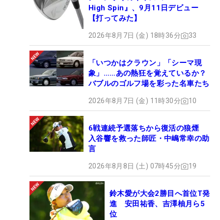
High Spin』、9月11日デビュー
【打ってみた】
2026年8月7日 (金) 18時36分
33
「いつかはクラウン」「シーマ現
象」……あの熱狂を覚えているか？
バブルのゴルフ場を彩った名車たち
2026年8月7日 (金) 11時30分
10
6戦連続予選落ちから復活の狼煙
入谷響を救った師匠・中嶋常幸の助
言
2026年8月8日 (土) 07時45分
19
鈴木愛が大会2勝目へ首位T発
進 安田祐香、吉澤柚月ら5
位