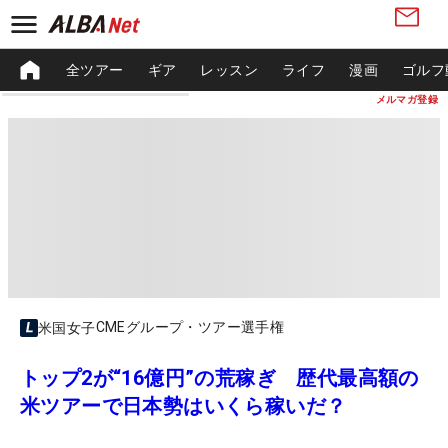
全ツアー
ギア
レッスン
ライフ
漫画
ゴルフ
メルマガ登録
CMEグループ・ツアー選手権
米国女子
トップ2が“16億円”の荒稼ぎ 歴代最高額の
米ツアーで日本勢はいくら稼いだ？