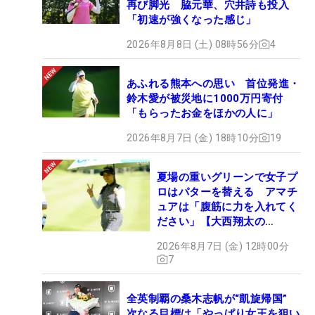
再び脚光 脇元華、穴井詩も投入
「初速が強くなった感じ」
2026年8月8日 (土) 08時56分
4
あふれる熊本への思い 首位発進・
鈴木愛が被災地に1000万円寄付
「もらったお金をほかの人に」
2026年8月7日 (金) 18時10分
19
夏場の重いグリーンで女子プ
ロはパターを替える アマチ
ュアは「腹筋に力を入れてく
ださい」【大西翔太の
HOTSHOT】
2026年8月7日 (金) 12時00分
7
全英制覇の桑木志帆が“凱旋帰国”
次なる目標は「やっぱり女王を狙い