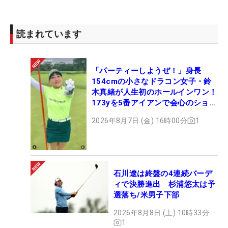
読まれています
「パーティーしようぜ！」身長
154cmの小さなドラコン女子・鈴
木真緒が人生初のホールインワン！
173yを5番アイアンで会心のショッ
ト
2026年8月7日 (金) 16時00分
1
石川遼は終盤の4連続バーデ
ィで決勝進出 杉浦悠太は予
選落ち/米男子下部
2026年8月8日 (土) 10時33分
1