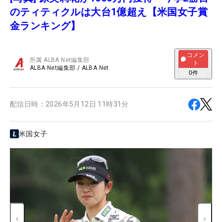
のティティクルは大台1億超え【米国女子賞
金ランキング】
コメン
所属
ALBA Net編集部
ト
ALBA Net編集部
/
ALBA Net
0
件
配信日時：
2026年5月12日 11時31分
米国女子