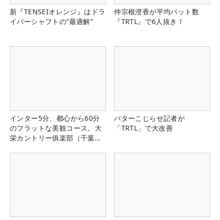
新『TENSEIオレンジ』はドラ
仲宗根澄香が平均パット数
イバーシャフトの“最適解”
『TRTL』で6人抜き！
インター5分、都心から60分
パターこじらせ記者が
のフラットな美観コース。大
「TRTL」で大改善
栄カントリー俱楽部（千葉
県）