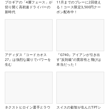
プロギアの「4層フェース」が
11月までのプレーに2回使え
切り開く高初速ドライバーの
る！コース限定3,500円クー
新時代
ポン配布中！
アディダス『コードカオス
『G740』アイアンが引き出
27』は強烈な蹴りでパワーを
す“反則級”の寛容性と飛びは
生む
本当だった！
ネクストヒロイン選手とラウ
スイスの叡智が生んだTPTシ