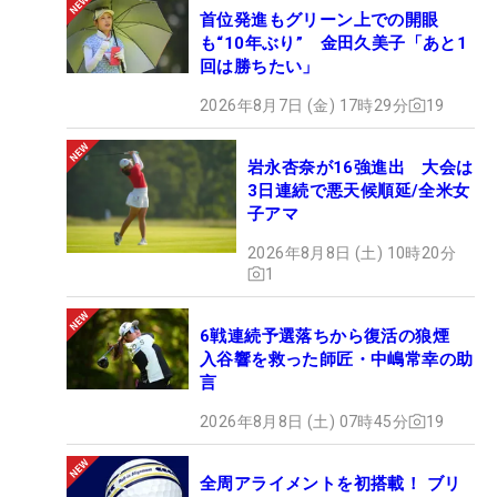
首位発進もグリーン上での開眼
も“10年ぶり” 金田久美子「あと1
回は勝ちたい」
2026年8月7日 (金) 17時29分
19
岩永杏奈が16強進出 大会は
3日連続で悪天候順延/全米女
子アマ
2026年8月8日 (土) 10時20分
1
6戦連続予選落ちから復活の狼煙
入谷響を救った師匠・中嶋常幸の助
言
2026年8月8日 (土) 07時45分
19
全周アライメントを初搭載！ ブリ