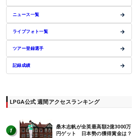
→
ニュース一覧
→
ライブフォト一覧
→
ツアー登録選手
→
記録成績
LPGA公式 週間アクセスランキング
桑木志帆が全英最高額2億3000万
1
円ゲット 日本勢の獲得賞金は？