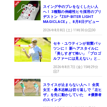
スイング中のブレをなくしたい人
へ！ 3種類の伸縮性ヒモ採用のブリ
ヂストン『ZSP-BITER LIGHT
MAGICLACE』、8月8日デビュー
2026年8月8日 (土) 11時30分
30
セキ・ユウティンが前髪パッ
ツンに！ 新ヘアスタイルに
「美しすぎて怖い」「プロゴ
ルファーには見えない」とコ
メント殺到
2026年8月7日 (金) 15時29分
7
スライスが止まらない人へ！ 全英
女王・桑木志帆は切り返しで「左ヒ
ザ」を先に動かしていた #優勝者
のスイング