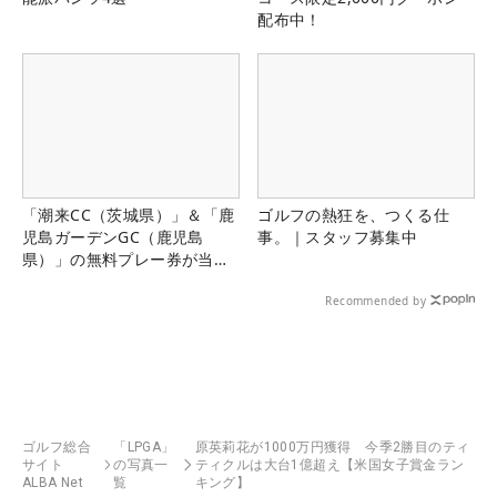
配布中！
「潮来CC（茨城県）」＆「鹿
ゴルフの熱狂を、つくる仕
児島ガーデンGC（鹿児島
事。｜スタッフ募集中
県）」の無料プレー券が当た
る！！
Recommended by
ゴルフ総合
「LPGA」
原英莉花が1000万円獲得 今季2勝目のティ
サイト
の写真一
ティクルは大台1億超え【米国女子賞金ラン
ALBA Net
覧
キング】