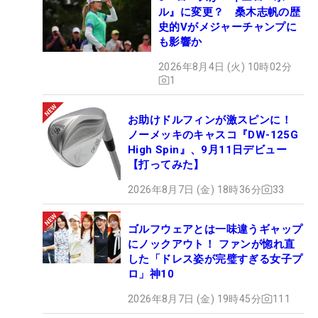
ル』に変更？ 桑木志帆の歴
史的Vがメジャーチャンプに
も影響か
2026年8月4日 (火) 10時02分
1
お助けドルフィンが激スピンに！
ノーメッキのキャスコ『DW-125G
High Spin』、9月11日デビュー
【打ってみた】
2026年8月7日 (金) 18時36分
33
ゴルフウェアとは一味違うギャップ
にノックアウト！ ファンが惚れ直
した「ドレス姿が完璧すぎる女子プ
ロ」神10
2026年8月7日 (金) 19時45分
111