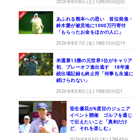
2026年8月8日 (土) 12時00分
32
あふれる熊本への思い 首位発進・
鈴木愛が被災地に1000万円寄付
「もらったお金をほかの人に」
2026年8月7日 (金) 18時10分
19
米通算13勝の元世界1位がキャリア
初、プレーオフ進出逃す 18年連
続出場記録も終止符「何事も永遠に
続けられない」
2026年8月8日 (土) 10時00分
1
笹生優花が6度目のジュニア
イベント開催 ゴルフを通じ
て伝えたいこと「真剣だけ
ど、それを楽しむ」
2026年8月6日 (木) 17時43分