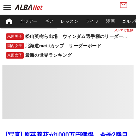
全ツアー
ギア
レッスン
ライフ
漫画
ゴルフ
メルマガ登録
松山英樹ら出場 ウィンダム選手権のリーダーボード
米国男子
北海道meijiカップ リーダーボード
国内女子
最新の世界ランキング
米国女子
[写真] 原英莉花が1000万円獲得 今季2勝目