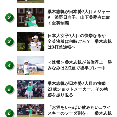
桑木志帆が日本勢7人目メジャー
2
V 渋野日向子、山下美夢有に続
く全英制覇
日本人女子7人目の快挙なるか
3
全英決着は何時ごろ？ 桑木志帆
は3打差逆転へ
＜速報＞桑木志帆が首位浮上 勝
4
みなみは2打差で後半プレー中
桑木志帆が日本勢7人目の快挙
5
23歳ショットメーカー、その軌
跡を振り返る
「お酒をいっぱい飲みたい…ウイ
6
スキーのソーダ割を」 桑木志帆