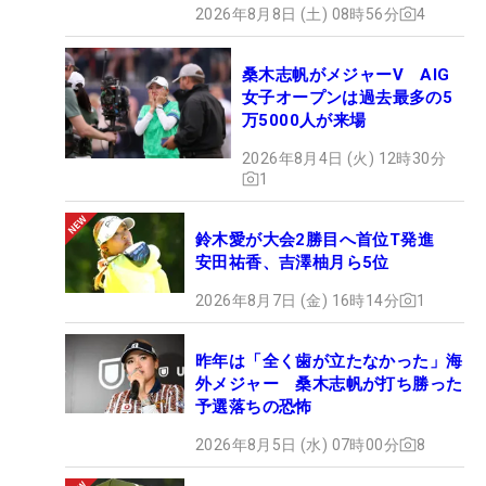
2026年8月8日 (土) 08時56分
4
桑木志帆がメジャーV AIG
女子オープンは過去最多の5
万5000人が来場
2026年8月4日 (火) 12時30分
1
鈴木愛が大会2勝目へ首位T発進
安田祐香、吉澤柚月ら5位
2026年8月7日 (金) 16時14分
1
昨年は「全く歯が立たなかった」海
外メジャー 桑木志帆が打ち勝った
予選落ちの恐怖
2026年8月5日 (水) 07時00分
8