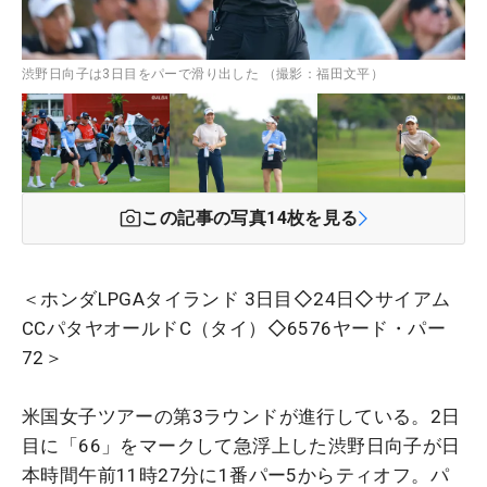
渋野日向子は3日目をパーで滑り出した （撮影：福田文平）
この記事の写真
14
枚を見る
＜ホンダLPGAタイランド 3日目◇24日◇サイアム
CCパタヤオールドC（タイ）◇6576ヤード・パー
72＞
米国女子ツアーの第3ラウンドが進行している。2日
目に「66」をマークして急浮上した渋野日向子が日
本時間午前11時27分に1番パー5からティオフ。パ