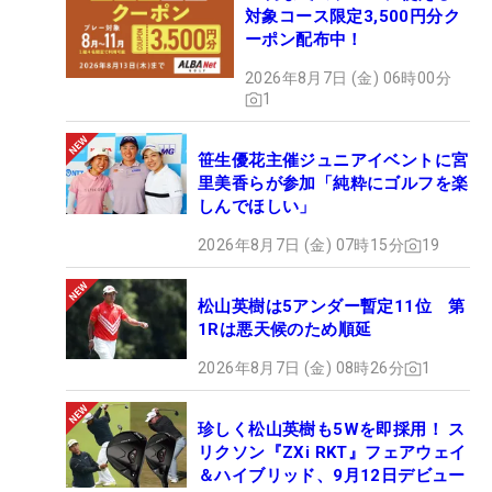
対象コース限定3,500円分ク
ーポン配布中！
2026年8月7日 (金) 06時00分
1
笹生優花主催ジュニアイベントに宮
里美香らが参加「純粋にゴルフを楽
しんでほしい」
2026年8月7日 (金) 07時15分
19
松山英樹は5アンダー暫定11位 第
1Rは悪天候のため順延
2026年8月7日 (金) 08時26分
1
珍しく松山英樹も5Wを即採用！ ス
リクソン『ZXi RKT』フェアウェイ
＆ハイブリッド、9月12日デビュー