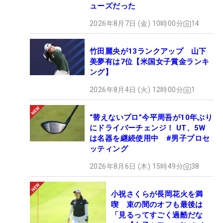
ューズだった
2026年8月7日 (金) 10時00分
14
竹田麗央が13ランクアップ 山下
美夢有は7位【米国女子賞金ランキ
ング】
2026年8月4日 (火) 12時00分
1
“替えないプロ”今平周吾が10年ぶり
にドライバーチェンジ！ UT、5W
は名器を継続使用中 #男子プロセ
ッティング
2026年8月6日 (木) 15時49分
38
小祝さくらが長岡花火を満
喫 束の間のオフも最後は
「見るってすごく過酷だな