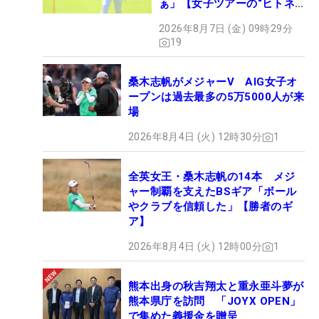
ぁ」【女子ツアーの“ヒトネ
タ”】
2026年8月7日 (金) 09時29分
19
桑木志帆がメジャーV AIG女子オ
ープンは過去最多の5万5000人が来
場
2026年8月4日 (火) 12時30分
1
全英女王・桑木志帆の14本 メジ
ャー制覇を支えたBSギア「ボール
やクラブを信頼した」【勝者のギ
ア】
2026年8月4日 (火) 12時00分
1
熊本出身の秋吉翔太と重永亜斗夢が
熊本県庁を訪問 「JOYX OPEN」
で集めた義援金を贈呈