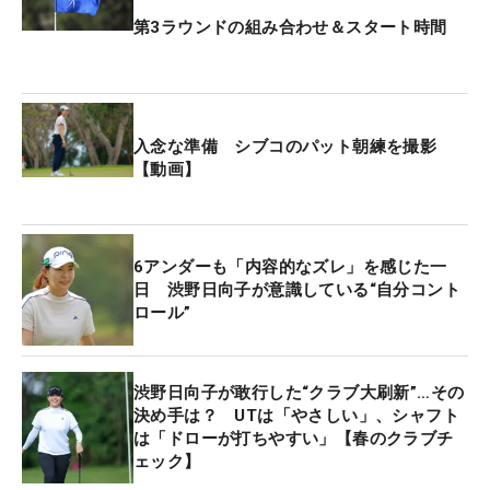
半をプレーしている。
第3ラウンドの組み合わせ＆スタート時間
西村優菜はトータル2アンダー・53 位タイ。岩井明
愛はトータル1オーバー・66位タイから巻き返しを
図る。
入念な準備 シブコのパット朝練を撮影
【動画】
トータル10アンダー・首位にパティ・タバタナキト
（タイ）、キム・セヨン（韓国）、マデリーン・サ
グストロム（スウェーデン）が並んでいる。
6アンダーも「内容的なズレ」を感じた一
日 渋野日向子が意識している“自分コント
ロール”
渋野日向子が敢行した“クラブ大刷新”…その
決め手は？ UTは「やさしい」、シャフト
は「ドローが打ちやすい」【春のクラブチ
ェック】