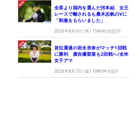
全英より国内を選んだ河本結 女王
レースで離されるも桑木志帆のVに
「刺激をもらいました」
2026年8月6日 (木) 15時45分
19
首位通過の岩永杏奈がマッチ1回戦
に勝利 廣吉優梨菜も2回戦へ/全米
女子アマ
2026年8月7日 (金) 10時04分
1