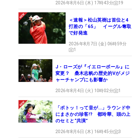
2026年8月6日 (木) 17時43分
19
＜速報＞松山英樹は首位と4
打差の「65」 イーグル奪取
で好発進
2026年8月7日 (金) 06時59分
1
J・ローズが『イエローボール』に
変更？ 桑木志帆の歴史的Vがメジ
ャーチャンプにも影響か
2026年8月4日 (火) 10時02分
1
「ボトッ！って音が…」ラウンド中
にまさかの珍客!? 都玲華、頭の上
のセミと“共演”
2026年8月6日 (木) 16時45分
3