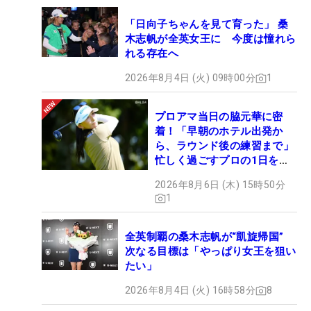
「日向子ちゃんを見て育った」 桑
木志帆が全英女王に 今度は憧れら
れる存在へ
2026年8月4日 (火) 09時00分
1
プロアマ当日の脇元華に密
着！「早朝のホテル出発か
ら、ラウンド後の練習まで」
忙しく過ごすプロの1日を公
開
2026年8月6日 (木) 15時50分
1
全英制覇の桑木志帆が“凱旋帰国”
次なる目標は「やっぱり女王を狙い
たい」
2026年8月4日 (火) 16時58分
8