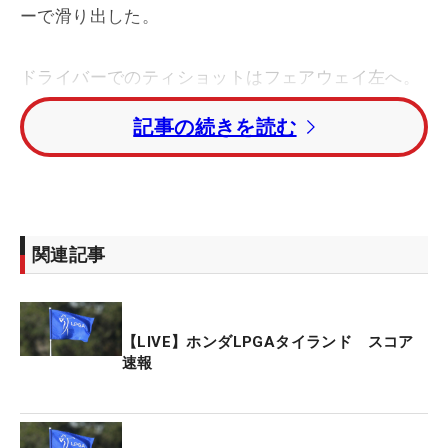
ーで滑り出した。
ドライバーでのティショットはフェアウェイ左へ。
2打目もフェアウェイに置くと、3打目はピンそばに
記事の続きを読む
つけるナイスショット。だが、短いバーディパット
はカップに蹴られてパー発進となった。現在、トー
タル6アンダー・20位タイ。首位との4打差を追走す
る。
関連記事
トータル7アンダー・11位タイの岩井千怜は、この
あと午前11時51分にティオフ。トータル8アンダ
ー・7位タイの古江彩佳は午後0時3分にスタートす
【LIVE】ホンダLPGAタイランド スコア
る。
速報
笹生優花はトータル7アンダー・11位タイ。畑岡奈
紗、原英莉花はトータル5アンダー・27位タイで前