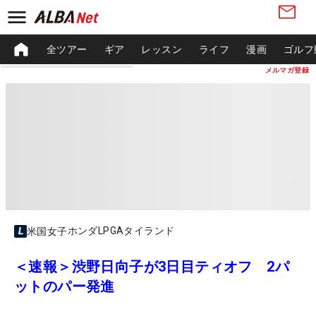
全ツアー
ギア
レッスン
ライフ
漫画
ゴルフ
メルマガ登録
ホンダLPGAタイランド
米国女子
＜速報＞渋野日向子が3日目ティオフ 2パ
ットのパー発進