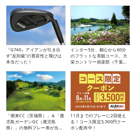
『G740』アイアンが引き出
インター5分、都心から60分
す“反則級”の寛容性と飛びは
のフラットな美観コース。大
本当だった！
栄カントリー俱楽部（千葉
県）
「潮来CC（茨城県）」＆「鹿
11月までのプレーに2回使え
児島ガーデンGC（鹿児島
る！コース限定3,500円クー
県）」の無料プレー券が当た
ポン配布中！
る！！