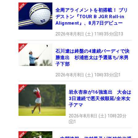
全周アライメントを初搭載！ ブリ
ヂストン『TOUR B JGR Roll-in
Alignment』、8月7日デビュー
2026年8月8日 (土) 11時35分
13
石川遼は終盤の4連続バーディで決
勝進出 杉浦悠太は予選落ち/米男
子下部
2026年8月8日 (土) 10時33分
1
岩永杏奈が16強進出 大会は
3日連続で悪天候順延/全米女
子アマ
2026年8月8日 (土) 10時20分
1