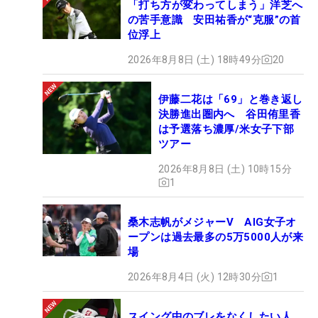
「打ち方が変わってしまう」洋芝へ
の苦手意識 安田祐香が“克服”の首
位浮上
2026年8月8日 (土) 18時49分
20
伊藤二花は「69」と巻き返し
決勝進出圏内へ 谷田侑里香
は予選落ち濃厚/米女子下部
ツアー
2026年8月8日 (土) 10時15分
1
桑木志帆がメジャーV AIG女子オ
ープンは過去最多の5万5000人が来
場
2026年8月4日 (火) 12時30分
1
スイング中のブレをなくしたい人