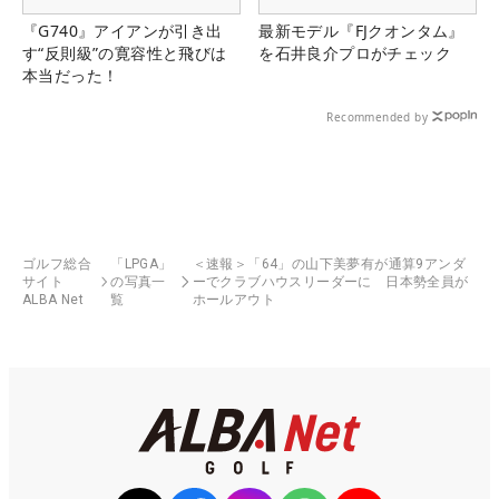
『G740』アイアンが引き出
最新モデル『FJクオンタム』
す“反則級”の寛容性と飛びは
を石井良介プロがチェック
本当だった！
Recommended by
ゴルフ総合
「LPGA」
＜速報＞「64」の山下美夢有が通算9アンダ
サイト
の写真一
ーでクラブハウスリーダーに 日本勢全員が
ALBA Net
覧
ホールアウト