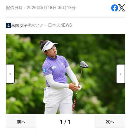
配信日時：
2026年5月18日 06時13分
#
米ツアー日本人NEWS
米国女子
1
/
1
前へ
次へ