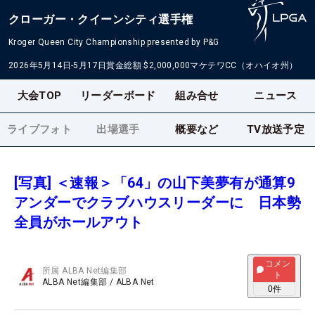
クローガー・クイーンシティ選手権
Kroger Queen City Championship presented by P&G
2026年5月14日-5月17日
賞金総額
$2,000,000
マケテワCC（オハイオ州）
大会TOP
リーダーボード
組み合せ
ニュース
ライブフォト
出場選手
概要など
TV放送予定
[写真] ＜速報＞「64」の山下美夢有が通算9
アンダーでクラブハウスリーダーに 日本勢
全員がホールアウト
コメン
所属
ALBA Net編集部
ト
ALBA Net編集部
/
ALBA Net
0
件