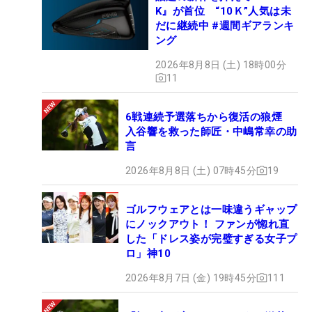
K』が首位 “10Ｋ”人気は未
だに継続中 #週間ギアランキ
ング
2026年8月8日 (土) 18時00分
11
6戦連続予選落ちから復活の狼煙
入谷響を救った師匠・中嶋常幸の助
言
2026年8月8日 (土) 07時45分
19
ゴルフウェアとは一味違うギャップ
にノックアウト！ ファンが惚れ直
した「ドレス姿が完璧すぎる女子プ
ロ」神10
2026年8月7日 (金) 19時45分
111