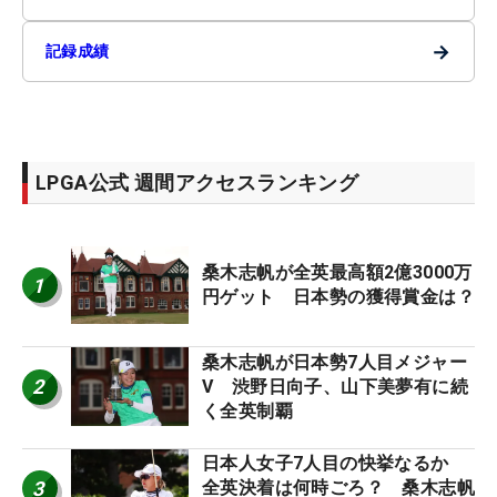
→
記録成績
LPGA公式 週間アクセスランキング
桑木志帆が全英最高額2億3000万
1
円ゲット 日本勢の獲得賞金は？
桑木志帆が日本勢7人目メジャー
2
V 渋野日向子、山下美夢有に続
く全英制覇
日本人女子7人目の快挙なるか
3
全英決着は何時ごろ？ 桑木志帆