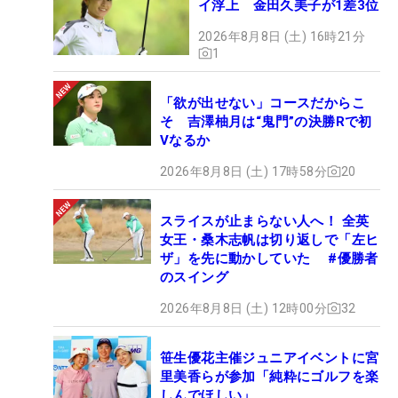
イ浮上 金田久美子が1差3位
2026年8月8日 (土) 16時21分
1
「欲が出せない」コースだからこ
そ 吉澤柚月は“鬼門”の決勝Rで初
Vなるか
2026年8月8日 (土) 17時58分
20
スライスが止まらない人へ！ 全英
女王・桑木志帆は切り返しで「左ヒ
ザ」を先に動かしていた #優勝者
のスイング
2026年8月8日 (土) 12時00分
32
笹生優花主催ジュニアイベントに宮
里美香らが参加「純粋にゴルフを楽
しんでほしい」