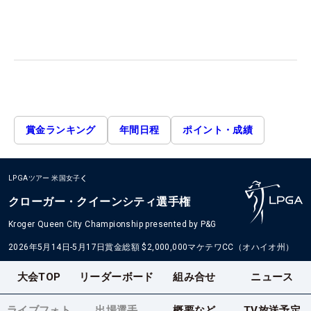
賞金ランキング
年間日程
ポイント・成績
LPGAツアー
米国女子
クローガー・クイーンシティ選手権
Kroger Queen City Championship presented by P&G
2026年5月14日-5月17日
賞金総額
$2,000,000
マケテワCC（オハイオ州）
大会TOP
リーダーボード
組み合せ
ニュース
ライブフォト
出場選手
概要など
TV放送予定