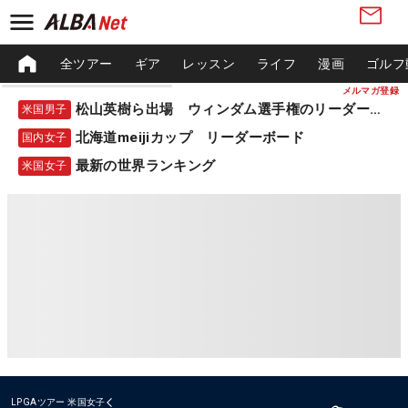
全ツアー
ギア
レッスン
ライフ
漫画
ゴルフ
メルマガ登録
松山英樹ら出場 ウィンダム選手権のリーダーボード
米国男子
北海道meijiカップ リーダーボード
国内女子
最新の世界ランキング
米国女子
LPGAツアー
米国女子