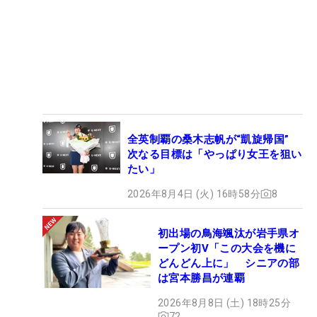
全英制覇の桑木志帆が“凱旋帰国”
次なる目標は「やっぱり女王を狙い
たい」
2026年8月4日 (火) 16時58分
8
初出場の鳥海颯汰が岩手県オ
ープン初V「この大会を機に
どんどん上に」 シニアの部
は宮本勝昌が連覇
2026年8月8日 (土) 18時25分
72