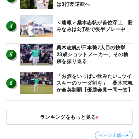
は3打差逆転へ
＜速報＞桑木志帆が首位浮上 勝
4
みなみは2打差で後半プレー中
桑木志帆が日本勢7人目の快挙
5
23歳ショットメーカー、その軌
跡を振り返る
「お酒をいっぱい飲みたい…ウイ
6
スキーのソーダ割を」 桑木志帆
が全英制覇【優勝会見一問一答】
ランキングをもっと見る
ページ上部へ