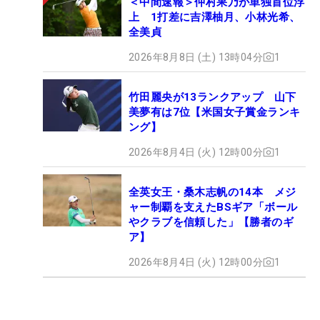
＜中間速報＞仲村果乃が単独首位浮
上 1打差に吉澤柚月、小林光希、
全美貞
2026年8月8日 (土) 13時04分
1
竹田麗央が13ランクアップ 山下
美夢有は7位【米国女子賞金ランキ
ング】
2026年8月4日 (火) 12時00分
1
全英女王・桑木志帆の14本 メジ
ャー制覇を支えたBSギア「ボール
やクラブを信頼した」【勝者のギ
ア】
2026年8月4日 (火) 12時00分
1