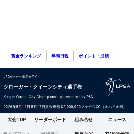
賞金ランキング
年間日程
ポイント・成績
LPGAツアー
米国女子
クローガー・クイーンシティ選手権
Kroger Queen City Championship presented by P&G
2026年5月14日-5月17日
賞金総額
$2,000,000
マケテワCC（オハイオ州）
大会TOP
リーダーボード
組み合せ
ニュース
ライブフォト
出場選手
概要など
TV放送予定