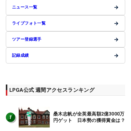
→
ニュース一覧
→
ライブフォト一覧
→
ツアー登録選手
→
記録成績
LPGA公式 週間アクセスランキング
桑木志帆が全英最高額2億3000万
1
円ゲット 日本勢の獲得賞金は？