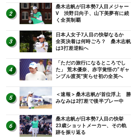
桑木志帆が日本勢7人目メジャー
2
V 渋野日向子、山下美夢有に続
く全英制覇
日本人女子7人目の快挙なるか
3
全英決着は何時ごろ？ 桑木志帆
は3打差逆転へ
「ただの旅行になるところでし
4
た」 荒木優奈、赤字覚悟の“ギャ
ンブル渡英”実らせ初の全英へ
＜速報＞桑木志帆が首位浮上 勝
5
みなみは2打差で後半プレー中
桑木志帆が日本勢7人目の快挙
6
23歳ショットメーカー、その軌
跡を振り返る