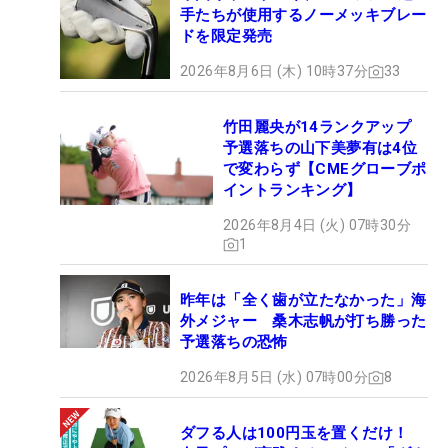
手たちが使用するノーメッキブレー
ドを限定発売
2026年8月6日 (木) 10時37分
33
竹田麗央が14ランクアップ
予選落ちの山下美夢有は4位
で変わらず【CMEグローブポ
イントランキング】
2026年8月4日 (火) 07時30分
1
昨年は「全く歯が立たなかった」海
外メジャー 桑木志帆が打ち勝った
予選落ちの恐怖
2026年8月5日 (水) 07時00分
8
ダフる人は100円玉を置くだけ！