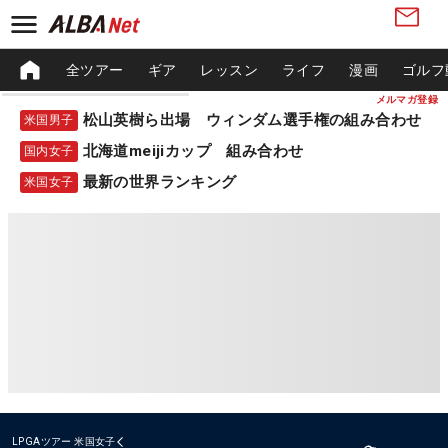
全ツアー
ギア
レッスン
ライフ
漫画
ゴルフ
メルマガ登録
松山英樹ら出場 ウィンダム選手権の組み合わせ
米国男子
北海道meijiカップ 組み合わせ
国内女子
最新の世界ランキング
米国女子
LPGAツアー
米国女子