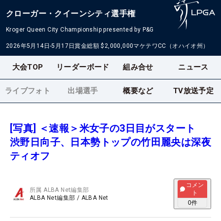
クローガー・クイーンシティ選手権
Kroger Queen City Championship presented by P&G
2026年5月14日-5月17日
賞金総額
$2,000,000
マケテワCC（オハイオ州）
大会TOP
リーダーボード
組み合せ
ニュース
ライブフォト
出場選手
概要など
TV放送予定
[写真] ＜速報＞米女子の3日目がスタート
渋野日向子、日本勢トップの竹田麗央は深夜
ティオフ
コメン
所属
ALBA Net編集部
ト
ALBA Net編集部
/
ALBA Net
0
件