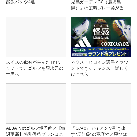
能派パンツ4選
児島ガーデンGC（鹿児島
県）」の無料プレー券が当た
る！！
スイスの叡智が生んだTPTシ
ネクストヒロイン選手とラウ
ャフトで、ゴルフを異次元の
ンドできるチャンス！詳しく
世界へ
はこちら！
ALBA Netゴルフ場予約／【毎
『G740』アイアンが引き出
週更新】特別優待プランはこ
す“反則級”の寛容性と飛びは