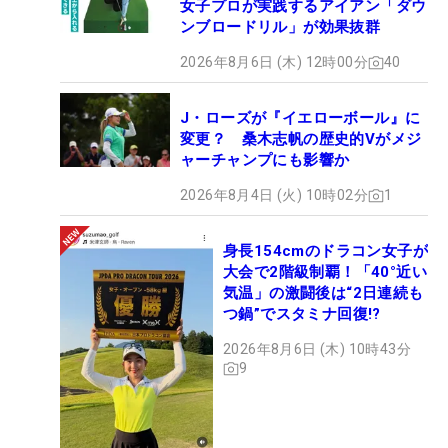
女子プロが実践するアイアン「ダウ
ンブロードリル」が効果抜群
2026年8月6日 (木) 12時00分
40
J・ローズが『イエローボール』に
変更？ 桑木志帆の歴史的Vがメジ
ャーチャンプにも影響か
2026年8月4日 (火) 10時02分
1
身長154cmのドラコン女子が
大会で2階級制覇！「40°近い
気温」の激闘後は“2日連続も
つ鍋”でスタミナ回復!?
2026年8月6日 (木) 10時43分
9