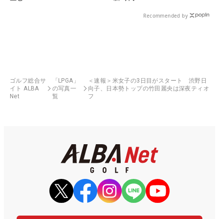
Recommended by
ゴルフ総合サ
「LPGA」
＜速報＞米女子の3日目がスタート 渋野日
イト ALBA
の写真一
向子、日本勢トップの竹田麗央は深夜ティオ
Net
覧
フ