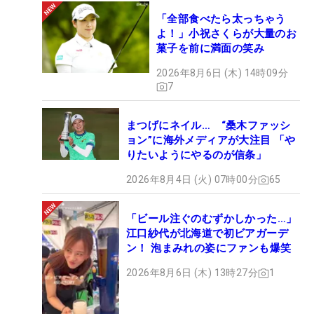
「全部食べたら太っちゃう
よ！」小祝さくらが大量のお
菓子を前に満面の笑み
2026年8月6日 (木) 14時09分
7
まつげにネイル… “桑木ファッシ
ョン”に海外メディアが大注目 「や
りたいようにやるのが信条」
2026年8月4日 (火) 07時00分
65
「ビール注ぐのむずかしかった…」
江口紗代が北海道で初ビアガーデ
ン！ 泡まみれの姿にファンも爆笑
2026年8月6日 (木) 13時27分
1