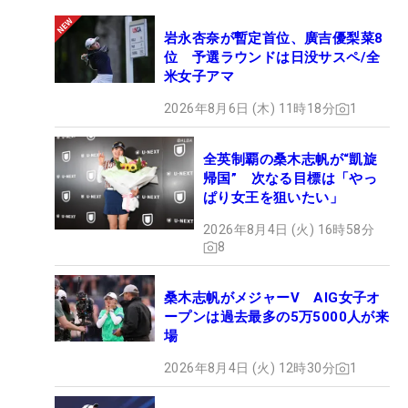
岩永杏奈が暫定首位、廣吉優梨菜8
位 予選ラウンドは日没サスペ/全
米女子アマ
2026年8月6日 (木) 11時18分
1
全英制覇の桑木志帆が“凱旋
帰国” 次なる目標は「やっ
ぱり女王を狙いたい」
2026年8月4日 (火) 16時58分
8
桑木志帆がメジャーV AIG女子オ
ープンは過去最多の5万5000人が来
場
2026年8月4日 (火) 12時30分
1