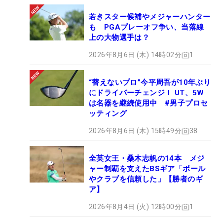
若きスター候補やメジャーハンター
も PGAプレーオフ争い、当落線
上の大物選手は？
2026年8月6日 (木) 14時02分
1
“替えないプロ”今平周吾が10年ぶり
にドライバーチェンジ！ UT、5W
は名器を継続使用中 #男子プロセ
ッティング
2026年8月6日 (木) 15時49分
38
全英女王・桑木志帆の14本 メジ
ャー制覇を支えたBSギア「ボール
やクラブを信頼した」【勝者のギ
ア】
2026年8月4日 (火) 12時00分
1