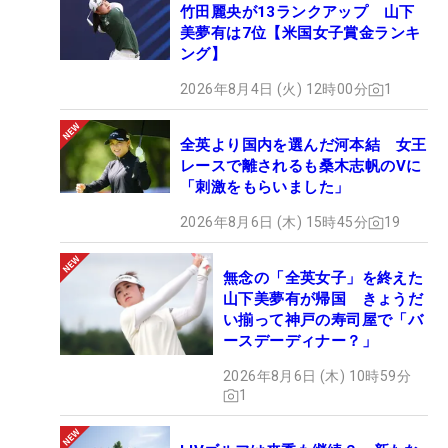
竹田麗央が13ランクアップ 山下
美夢有は7位【米国女子賞金ランキ
ング】
2026年8月4日 (火) 12時00分
1
全英より国内を選んだ河本結 女王
レースで離されるも桑木志帆のVに
「刺激をもらいました」
2026年8月6日 (木) 15時45分
19
無念の「全英女子」を終えた
山下美夢有が帰国 きょうだ
い揃って神戸の寿司屋で「バ
ースデーディナー？」
2026年8月6日 (木) 10時59分
1