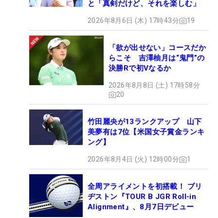
と「真剣だけど、それを楽しむ」
2026年8月6日 (木) 17時43分
19
「欲が出せない」コースだか
らこそ 吉澤柚月は“鬼門”の
決勝Rで初Vなるか
2026年8月8日 (土) 17時58分
20
竹田麗央が13ランクアップ 山下
美夢有は7位【米国女子賞金ランキ
ング】
2026年8月4日 (火) 12時00分
1
全周アライメントを初搭載！ ブリ
ヂストン『TOUR B JGR Roll-in
Alignment』、8月7日デビュー