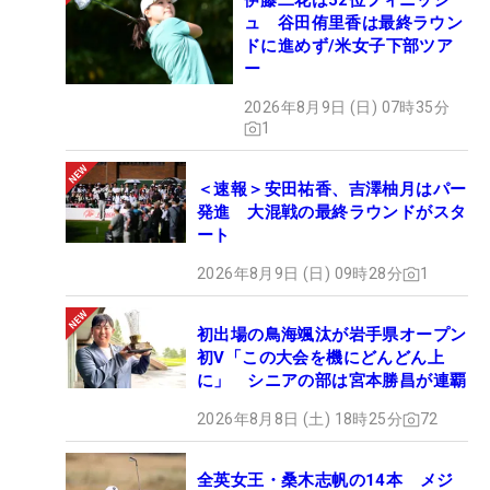
伊藤二花は52位フィニッシ
ュ 谷田侑里香は最終ラウン
ドに進めず/米女子下部ツア
ー
2026年8月9日 (日) 07時35分
1
＜速報＞安田祐香、吉澤柚月はパー
発進 大混戦の最終ラウンドがスタ
ート
2026年8月9日 (日) 09時28分
1
初出場の鳥海颯汰が岩手県オープン
初V「この大会を機にどんどん上
に」 シニアの部は宮本勝昌が連覇
2026年8月8日 (土) 18時25分
72
全英女王・桑木志帆の14本 メジ