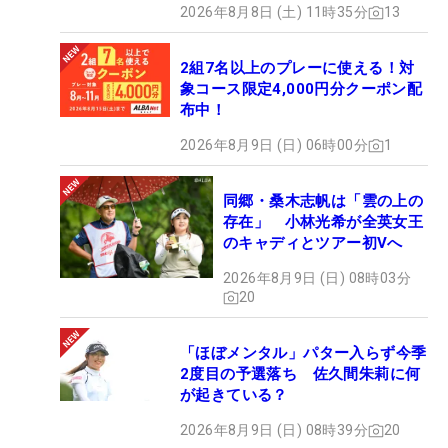
2026年8月8日 (土) 11時35分
13
2組7名以上のプレーに使える！対
象コース限定4,000円分クーポン配
布中！
2026年8月9日 (日) 06時00分
1
同郷・桑木志帆は「雲の上の
存在」 小林光希が全英女王
のキャディとツアー初Vへ
2026年8月9日 (日) 08時03分
20
「ほぼメンタル」パター入らず今季
2度目の予選落ち 佐久間朱莉に何
が起きている？
2026年8月9日 (日) 08時39分
20