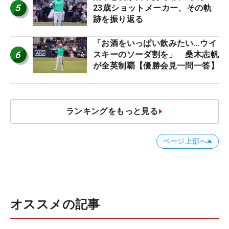
5
23歳ショットメーカー、その軌
跡を振り返る
「お酒をいっぱい飲みたい…ウイ
6
スキーのソーダ割を」 桑木志帆
が全英制覇【優勝会見一問一答】
ランキングをもっと見る
ページ上部へ
オススメの記事