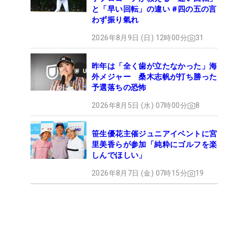
と「早い回転」の違い #四の五の言
わず振り氣れ
2026年8月9日 (日) 12時00分
31
昨年は「全く歯が立たなかった」海
外メジャー 桑木志帆が打ち勝った
予選落ちの恐怖
2026年8月5日 (水) 07時00分
8
笹生優花主催ジュニアイベントに宮
里美香らが参加「純粋にゴルフを楽
しんでほしい」
2026年8月7日 (金) 07時15分
19