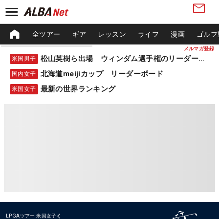
全ツアー
ギア
レッスン
ライフ
漫画
ゴルフ
メルマガ登録
松山英樹ら出場 ウィンダム選手権のリーダーボード
米国男子
北海道meijiカップ リーダーボード
国内女子
最新の世界ランキング
米国女子
LPGAツアー
米国女子