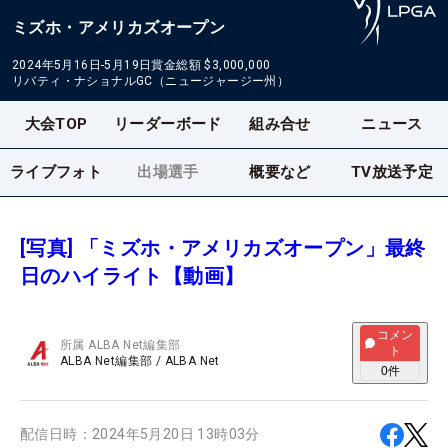
ミズホ・アメリカズオープン
2024年5月16日-5月19日
賞金総額
$3,000,000
リバティ・ナショナルGC（ニュージャージー州）
大会TOP
リーダーボード
組み合せ
ニュース
ライブフォト
出場選手
概要など
TV放送予定
[写真] 「ミズホ・アメリカズオープン」最終
日のハイライト【動画】
コメン
所属
ALBA Net編集部
ト
ALBA Net編集部
/
ALBA Net
0
件
配信日時：
2024年5月20日 13時03分