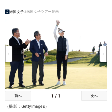
#
米国女子ツアー動画
米国女子
1
/
1
前へ
次へ
（撮影：GettyImages）