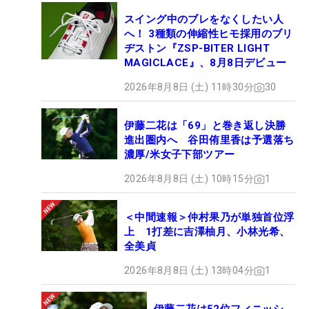
スイング中のブレをなくしたい人
へ！ 3種類の伸縮性ヒモ採用のブリ
ヂストン『ZSP-BITER LIGHT
MAGICLACE』、8月8日デビュー
2026年8月8日 (土) 11時30分
30
伊藤二花は「69」と巻き返し決勝
進出圏内へ 谷田侑里香は予選落ち
濃厚/米女子下部ツアー
2026年8月8日 (土) 10時15分
1
＜中間速報＞仲村果乃が単独首位浮
上 1打差に吉澤柚月、小林光希、
全美貞
2026年8月8日 (土) 13時04分
1