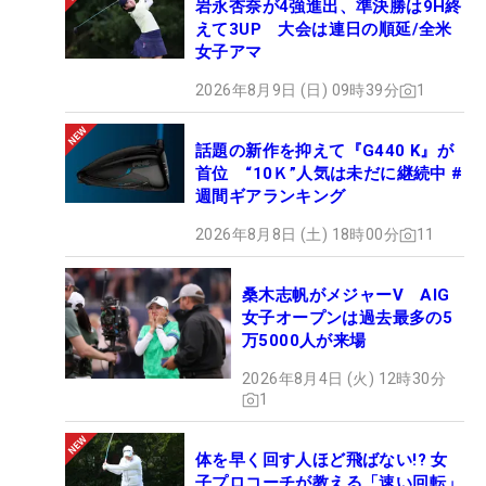
岩永杏奈が4強進出、準決勝は9H終
えて3UP 大会は連日の順延/全米
女子アマ
2026年8月9日 (日) 09時39分
1
話題の新作を抑えて『G440 K』が
首位 “10Ｋ”人気は未だに継続中 #
週間ギアランキング
2026年8月8日 (土) 18時00分
11
桑木志帆がメジャーV AIG
女子オープンは過去最多の5
万5000人が来場
2026年8月4日 (火) 12時30分
1
体を早く回す人ほど飛ばない!? 女
子プロコーチが教える「速い回転」