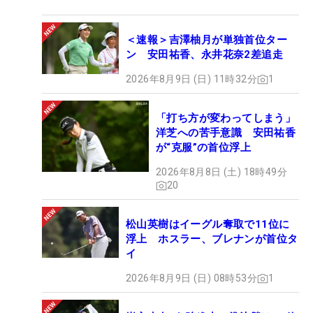
＜速報＞吉澤柚月が単独首位ター
ン 安田祐香、永井花奈2差追走
2026年8月9日 (日) 11時32分
1
「打ち方が変わってしまう」
洋芝への苦手意識 安田祐香
が“克服”の首位浮上
2026年8月8日 (土) 18時49分
20
松山英樹はイーグル奪取で11位に
浮上 ホスラー、ブレナンが首位タ
イ
2026年8月9日 (日) 08時53分
1