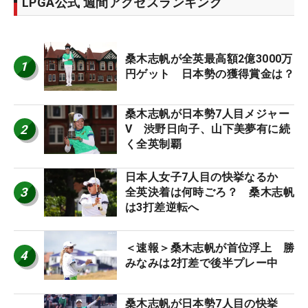
LPGA公式 週間アクセスランキング
桑木志帆が全英最高額2億3000万
1
円ゲット 日本勢の獲得賞金は？
桑木志帆が日本勢7人目メジャー
2
V 渋野日向子、山下美夢有に続
く全英制覇
日本人女子7人目の快挙なるか
3
全英決着は何時ごろ？ 桑木志帆
は3打差逆転へ
＜速報＞桑木志帆が首位浮上 勝
4
みなみは2打差で後半プレー中
桑木志帆が日本勢7人目の快挙