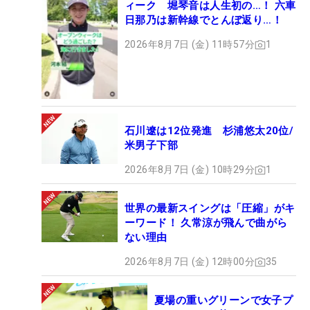
ィーク 堀琴音は人生初の…！ 六車
日那乃は新幹線でとんぼ返り…！
2026年8月7日 (金) 11時57分
1
石川遼は12位発進 杉浦悠太20位/
米男子下部
2026年8月7日 (金) 10時29分
1
世界の最新スイングは「圧縮」がキ
ーワード！ 久常涼が飛んで曲がら
ない理由
2026年8月7日 (金) 12時00分
35
夏場の重いグリーンで女子プ