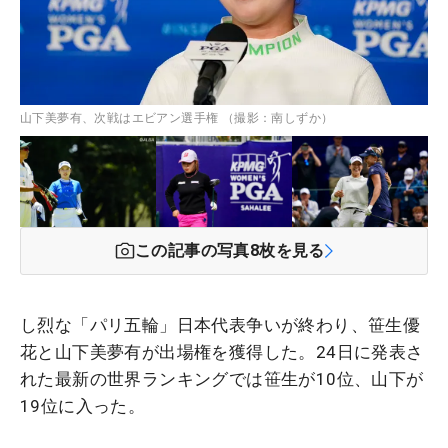
山下美夢有、次戦はエビアン選手権 （撮影：南しずか）
この記事の写真
8
枚を見る
し烈な「パリ五輪」日本代表争いが終わり、笹生優
花と山下美夢有が出場権を獲得した。24日に発表さ
れた最新の世界ランキングでは笹生が10位、山下が
19位に入った。