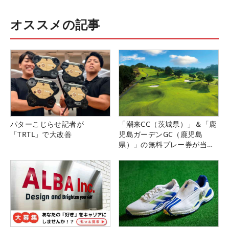
オススメの記事
パターこじらせ記者が
「潮来CC（茨城県）」＆「鹿
「TRTL」で大改善
児島ガーデンGC（鹿児島
県）」の無料プレー券が当た
る！！