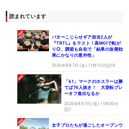
読まれています
パターこじらせギア担当2人が
『TRTL』をテスト！高MOIで転が
り◎、調節も自在で「結果の改善効
果にかなりの意外性」
2026年8月7日 (金) 11時15分
18
「61」マークのホスラーは勝
てば70人抜き！ 大逆転プレ
ーオフ進出なるか
2026年8月7日 (金) 11時30分
1
女子プロたちが過ごしたオープンウ