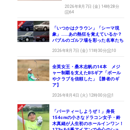
クション、9月15日限定デビ
2026年8月7日 (金) 14時28分
ュー
64
「いつかはクラウン」「シーマ現
象」……あの熱狂を覚えているか？
バブルのゴルフ場を彩った名車たち
2026年8月7日 (金) 11時30分
10
全英女王・桑木志帆の14本 メジ
ャー制覇を支えたBSギア「ボール
やクラブを信頼した」【勝者のギ
ア】
2026年8月4日 (火) 12時00分
1
「パーティーしようぜ！」身長
154cmの小さなドラコン女子・鈴
木真緒が人生初のホールインワン！
173yを5番アイアンで会心のショッ