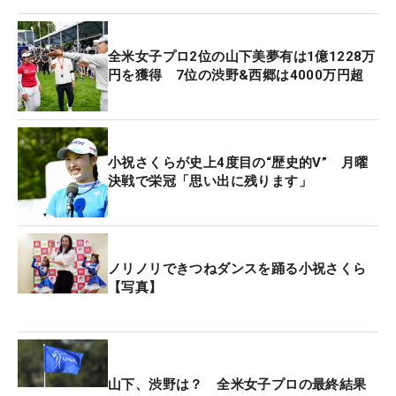
かった。それでも西郷は米国女子ツアーのポイント
ランキング上位の資格でエビアン行きの切符を手に
している。
全米女子プロ2位の山下美夢有は1億1228万
円を獲得 7位の渋野&西郷は4000万円超
過去5年間のメジャー覇者、昨年大会のトップ10、
昨年大会以降のツアー優勝者といったほかの出場資
格を満たしている畑岡奈紗、笹生優花、古江彩佳、
小祝さくらが史上4度目の“歴史的V” 月曜
渋野日向子がエントリー。さらに西郷と同じ米ツア
決戦で栄冠「思い出に残ります」
ーポイントランキングの枠で西村優菜、勝みなみも
参戦する。
「シェブロン選手権」では勝が9位タイ。「全米女
ノリノリできつねダンスを踊る小祝さくら
【写真】
子オープン」では笹生が優勝に渋野2位。古江の6位
に加え竹田、小祝が9位。全米女子プロでは山下が2
位、渋野と西郷が7位。日本勢がメジャーで躍進を
見せる中、フランスでは頂点を目指すことになる。
山下、渋野は？ 全米女子プロの最終結果