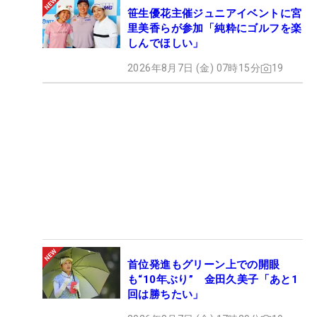
笹生優花主催ジュニアイベントに宮
里美香らが参加「純粋にゴルフを楽
しんでほしい」
2026年8月7日 (金) 07時15分
19
首位発進もグリーン上での開眼
も“10年ぶり” 金田久美子「あと1
回は勝ちたい」