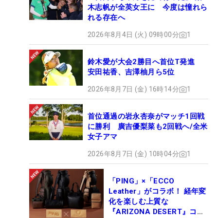
木志帆が全英女王に 今度は憧れら
れる存在へ
2026年8月4日 (火) 09時00分
1
鈴木愛が大会2勝目へ首位T発進
安田祐香、吉澤柚月ら5位
2026年8月7日 (金) 16時14分
1
首位通過の岩永杏奈がマッチ1回戦
に勝利 廣吉優梨菜も2回戦へ/全米
女子アマ
2026年8月7日 (金) 10時04分
1
「PING」×「ECCO
Leather」がコラボ！ 経年変
化を楽しむ上質な
『ARIZONA DESERT』コレ