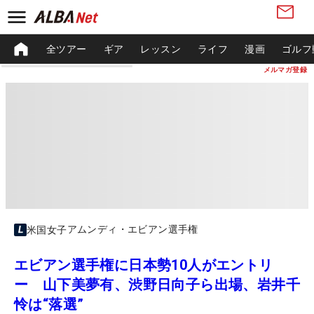
全ツアー
ギア
レッスン
ライフ
漫画
ゴルフ
メルマガ登録
アムンディ・エビアン選手権
米国女子
エビアン選手権に日本勢10人がエントリ
ー 山下美夢有、渋野日向子ら出場、岩井千
怜は“落選”