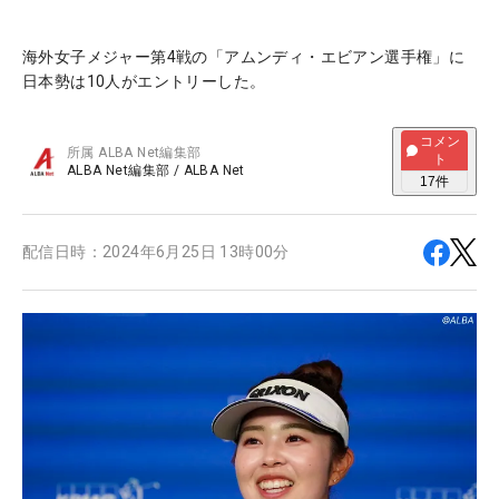
海外女子メジャー第4戦の「アムンディ・エビアン選手権」に
日本勢は10人がエントリーした。
コメン
所属
ALBA Net編集部
ト
ALBA Net編集部
/
ALBA Net
17
件
配信日時：
2024年6月25日 13時00分