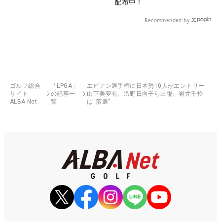
配布中！
Recommended by
ゴルフ総合
「LPGA」
エビアン選手権に日本勢10人がエントリー
サイト
の記事一
山下美夢有、渋野日向子ら出場、岩井千怜
ALBA Net
覧
は“落選”