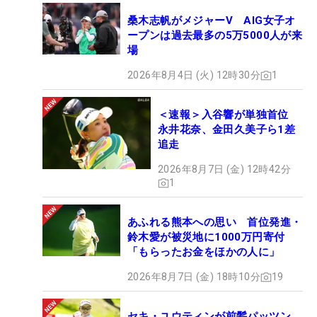
桑木志帆がメジャーV AIG女子オ
ープンは過去最多の5万5000人が来
場
2026年8月4日 (火) 12時30分
1
＜速報＞入谷響が単独首位
永井花奈、金田久美子ら1差
追走
2026年8月7日 (金) 12時42分
1
あふれる熊本への思い 首位発進・
鈴木愛が被災地に1000万円寄付
「もらったお金をほかの人に」
2026年8月7日 (金) 18時10分
19
セキ・ユウティンが前髪パッツン