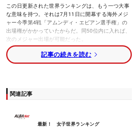
この日更新された世界ランキングは、もう一つ大事
な意味を持つ。それは7月11日に開幕する海外メジ
ャー今季第4戦「アムンディ・エビアン選手権」の
出場権がかかっていたからだ。同50位内に入れば、
次のメジャー出場が可能だった。
記事の続きを読む
今回、世界ランキングで出場権を得た日本ツアー勢
は山下美夢有（19位）、岩井明愛（37位）、小祝さ
くら（40位）、竹田麗央（44位）。先週のランキン
グで47位につけていた岩井千怜は「KPMG全米女子
プロゴルフ選手権」の予選落ちを受けて同52位に後
関連記事
退し出場権を逃した。また、小祝は出場をスキップ
する予定だ。
全米女子プロで7位タイに入った西郷真央は10ラン
最新！ 女子世界ランキング
クアップで同51位まで浮上したが、わずかに届かな