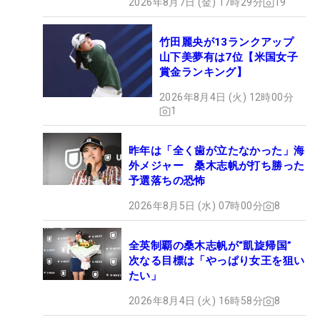
2026年8月7日 (金) 17時29分
19
竹田麗央が13ランクアップ
山下美夢有は7位【米国女子
賞金ランキング】
2026年8月4日 (火) 12時00分
1
昨年は「全く歯が立たなかった」海
外メジャー 桑木志帆が打ち勝った
予選落ちの恐怖
2026年8月5日 (水) 07時00分
8
全英制覇の桑木志帆が“凱旋帰国”
次なる目標は「やっぱり女王を狙い
たい」
2026年8月4日 (火) 16時58分
8