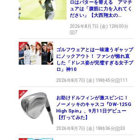
ロはパターを替える アマチ
ュアは「腹筋に力を入れてく
ださい」【大西翔太の
HOTSHOT】
2026年8月7日 (金) 12時00分
7
ゴルフウェアとは一味違うギャップ
にノックアウト！ ファンが惚れ直
した「ドレス姿が完璧すぎる女子プ
ロ」神10
2026年8月7日 (金) 19時45分
111
お助けドルフィンが激スピンに！
ノーメッキのキャスコ『DW-125G
High Spin』、9月11日デビュー
【打ってみた】
2026年8月7日 (金) 18時36分
33