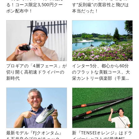
る！コース限定3,500円クー
す“反則級”の寛容性と飛びは
ポン配布中！
本当だった！
プロギアの「4層フェース」が
インター5分、都心から60分
切り開く高初速ドライバーの
のフラットな美観コース。大
新時代
栄カントリー俱楽部（千葉
県）
最新モデル『FJクオンタム』
新『TENSEIオレンジ』はドラ
を石井良介プロがチェック
イバーシャフトの“最適解”