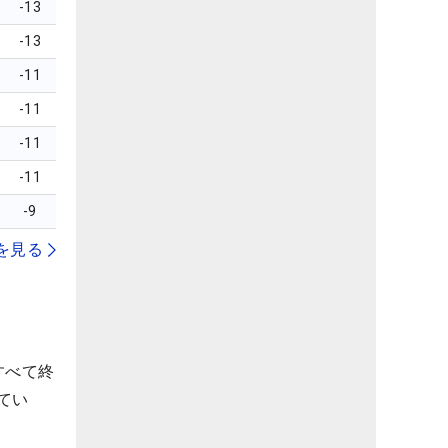
-13
-13
-11
-11
-11
-11
-9
を見る
すべて終
てい