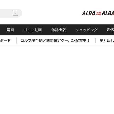
漫画
ゴルフ動画
雑誌出版
ショッピング
SN
ボード
ゴルフ場予約／期間限定クーポン配布中！
削り出