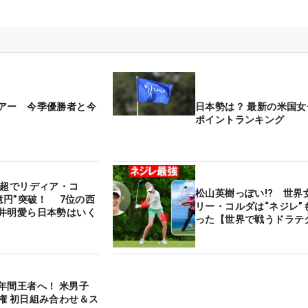
アー 今季優勝者と今
日本勢は？ 最新の米国
ポイントランキング
円超でリディア・コ
松山英樹っぽい!? 世界
億円”突破！ 7位の西
リー・コルダは“ネジレ”
井明愛ら日本勢はいく
った【世界で戦うドラテ
年間王者へ！ 米男子
権 初日組み合わせ＆ス