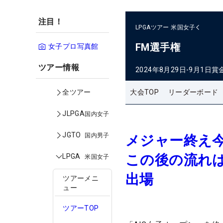
注目！
LPGAツアー
米国女子
FM選手権
女子プロ写真館
ツアー情報
2024年8月29日-9月1日
賞
大会TOP
リーダーボード
全ツアー
JLPGA
国内女子
JGTO
国内男子
メジャー終え今
この後の流れ
LPGA
米国女子
出場
ツアーメニ
ュー
ツアーTOP