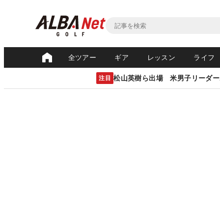
全ツアー
ギア
レッスン
ライフ
松山英樹ら出場 米男子リーダー
注目