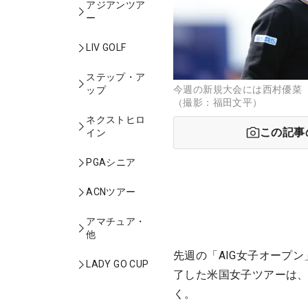
アジアンツア
ー
LIV GOLF
ステップ・ア
今週の新規大会には西村優菜
ップ
（撮影：福田文平）
ネクストヒロ
この記事
イン
PGAシニア
ACNツアー
アマチュア・
他
先週の「AIG女子オープ
LADY GO CUP
了した米国女子ツアーは
く。