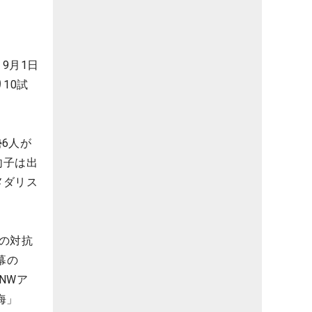
9月1日
10試
6人が
向子は出
メダリス
の対抗
幕の
NWア
海」