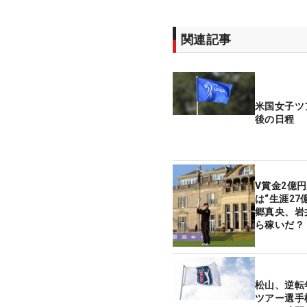
関連記事
米国女子ツ
後の日程
V賞金2億
は“生涯27
郷真央、岩
ら稼いだ？
松山、逆転
ツアー選手