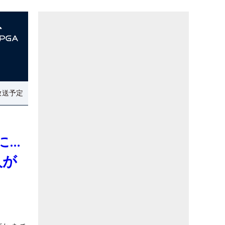
放送予定
に…
人が