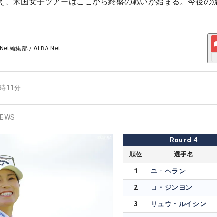
終え、米国女子ツアーはここから終盤の戦いが始まる。今後の
 Net編集部
/
ALBA Net
8時11分
EWS
Round
4
順位
選手名
1
ユ・ヘラン
2
コ・ジンヨン
3
リュウ・ルイシン