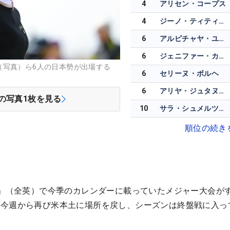
4
アリセン・コープス
4
ジーノ・ティティクル
6
アルピチャヤ・ユボル
6
ジェニファー・カプチョ
（写真）ら6人の日本勢が出場する
6
セリーヌ・ボルヘ
6
アリヤ・ジュタヌガーン
の写真
1
枚を見る
10
サラ・シュメルツェル
順位の続き
ン」（全英）で今季のカレンダーに載っていたメジャー大会が
、今週から再び米本土に場所を戻し、シーズンは終盤戦に入っ