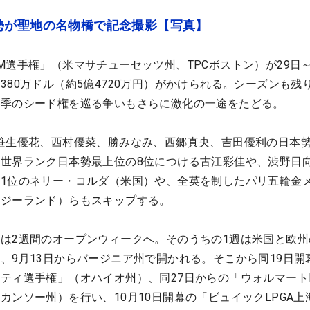
勢が聖地の名物橋で記念撮影【写真】
M選手権」（米マサチューセッツ州、TPCボストン）が29日～
80万ドル（約5億4720万円）がかけられる。シーズンも残り
来季のシード権を巡る争いもさらに激化の一途をたどる。
笹生優花、西村優菜、勝みなみ、西郷真央、吉田優利の日本勢
世界ランク日本勢最上位の8位につける古江彩佳や、渋野日
1位のネリー・コルダ（米国）や、全英を制したパリ五輪金
ージーランド）らもスキップする。
は2週間のオープンウィークへ。そのうちの1週は米国と欧州
、9月13日からバージニア州で開かれる。そこから同19日開
ティ選手権」（オハイオ州）、同27日からの「ウォルマート
カンソー州）を行い、10月10日開幕の「ビュイックLPGA上