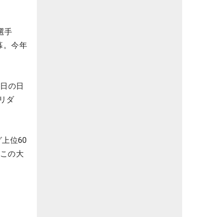
選手
幕。今年
9日の日
リダ
上位60
。この大