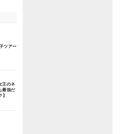
女子ツアー
女王のネ
も最強だ
ク】