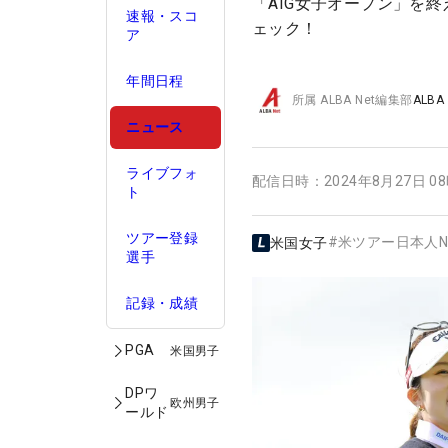
「AIG女子オープン」を
速報・スコ
ェック！
ア
年間日程
所属
ALBA Net編集部
ALBA
ニュース
ライブフォ
配信日時：
2024年8月27日 0
ト
ツアー登録
#
米ツアー日本人N
米国女子
選手
記録・成績
PGA
米国男子
DPワ
欧州男子
ールド