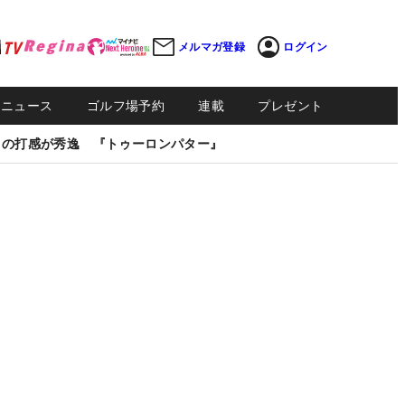
メルマガ登録
ログイン
Sニュース
ゴルフ場予約
連載
プレゼント
しの打感が秀逸 『トゥーロンパター』