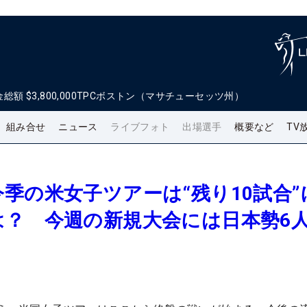
金総額
$3,800,000
TPCボストン（マサチューセッツ州）
組み合せ
ニュース
ライブフォト
出場選手
概要など
TV
季の米女子ツアーは“残り10試合”
は？ 今週の新規大会には日本勢6