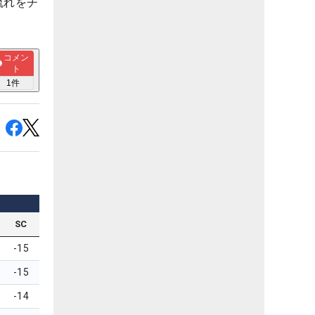
流れをチ
コメン
ト
1
件
SC
-15
-15
-14