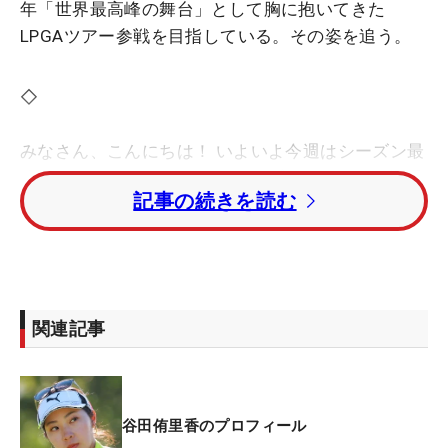
年「世界最高峰の舞台」として胸に抱いてきた
LPGAツアー参戦を目指している。その姿を追う。
◇
みなさん、こんにちは！ いよいよ今週はシーズン最
終戦が行われます（3～6日、エプソン・ツアー選手
記事の続きを読む
権）。先週はオープンウィークだったため、2週前
の試合を終えるとすぐに会場があるカリフォルニア
州に移り、調整を続けてきました。こちらは…とに
かく暑いです（笑）！ 温度計を見ると『43度』とい
う表示が出ていたり…。この気候が最終日まで続き
関連記事
そうなので体力勝負にもなりそうですが、早めに現
地に入り体を慣らすことができたのはよかったで
す。
谷田侑里香のプロフィール
さて泣いても笑っても、アメリカでの1年目のシー