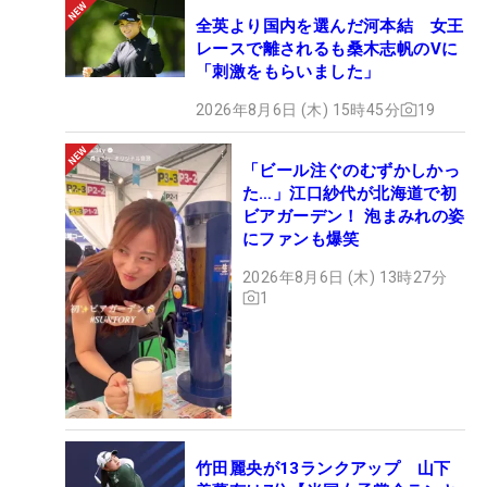
全英より国内を選んだ河本結 女王
レースで離されるも桑木志帆のVに
「刺激をもらいました」
2026年8月6日 (木) 15時45分
19
「ビール注ぐのむずかしかっ
た…」江口紗代が北海道で初
ビアガーデン！ 泡まみれの姿
にファンも爆笑
2026年8月6日 (木) 13時27分
1
竹田麗央が13ランクアップ 山下