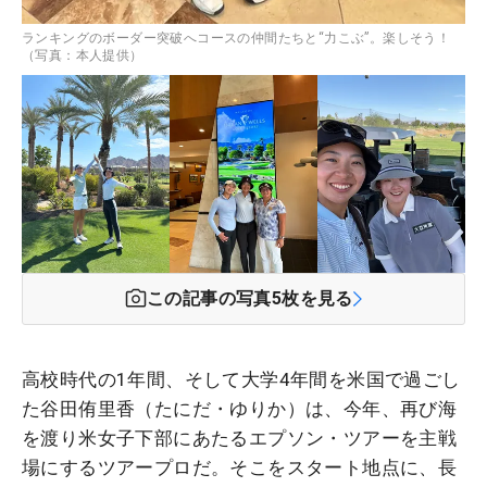
ランキングのボーダー突破へコースの仲間たちと“力こぶ”。楽しそう！
（写真：本人提供）
この記事の写真
5
枚を見る
高校時代の1年間、そして大学4年間を米国で過ごし
た谷田侑里香（たにだ・ゆりか）は、今年、再び海
を渡り米女子下部にあたるエプソン・ツアーを主戦
場にするツアープロだ。そこをスタート地点に、長