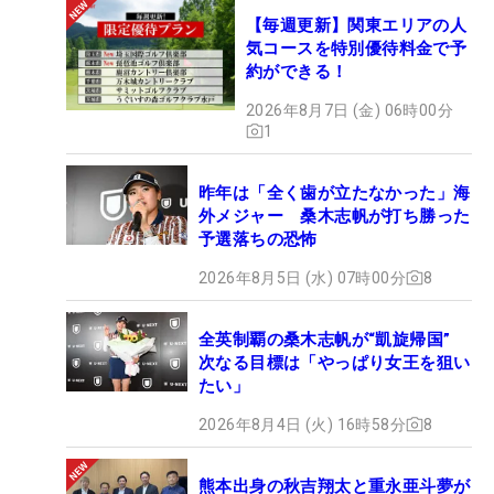
シャフトは日本製ということもあり、すぐに新しい
【毎週更新】関東エリアの人
ものに交換する、というわけにはいきません。そこ
気コースを特別優待料金で予
でもともと持って来ていたユーティリティを5番ウ
約ができる！
ッドと替えてなんとか大会を終え、今週もそのセッ
2026年8月7日 (金) 06時00分
ティングで臨みます。すごくポジティブな母の“あわ
1
てふためく顔”など、今では親子の笑い話になりまし
たが、その時は本当にビックリしました（笑）。そ
昨年は「全く歯が立たなかった」海
して今週は、以前、日本から応援に駆けつけてくれ
外メジャー 桑木志帆が打ち勝った
予選落ちの恐怖
たご夫婦が、観戦に来てくれます。その時と同様に
ご主人にはキャディも引き受けていただき、すごく
2026年8月5日 (水) 07時00分
8
楽しみです。
全英制覇の桑木志帆が“凱旋帰国”
リゾートコースということもあり、会場はとてもキ
次なる目標は「やっぱり女王を狙い
たい」
レイ。グリーンはカリフォルニア特有の芝がすごく
目もあり、また2、3カ所、長いホールもあります
2026年8月4日 (火) 16時58分
8
が、伸ばしあいになりそうです。そんななか、とに
かく“当たって砕けろ”という気持ちで、最後まで攻
熊本出身の秋吉翔太と重永亜斗夢が