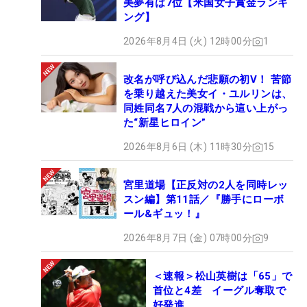
美夢有は7位【米国女子賞金ランキ
ング】
2026年8月4日 (火) 12時00分
1
改名が呼び込んだ悲願の初V！ 苦節
を乗り越えた美女イ・ユルリンは、
同姓同名7人の混戦から這い上がっ
た“新星ヒロイン”
2026年8月6日 (木) 11時30分
15
宮里道場【正反対の2人を同時レッ
スン編】第11話／『勝手にローボ
ール&ギュッ！』
2026年8月7日 (金) 07時00分
9
＜速報＞松山英樹は「65」で
首位と4差 イーグル奪取で
好発進