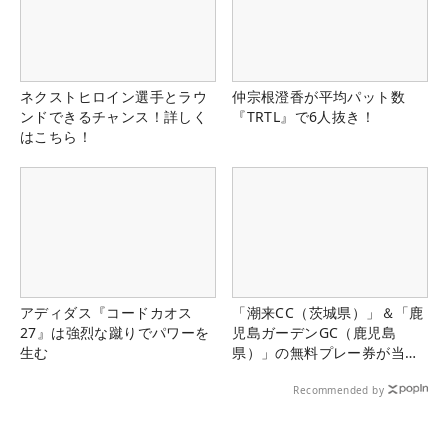
ネクストヒロイン選手とラウ
仲宗根澄香が平均パット数
ンドできるチャンス！詳しく
『TRTL』で6人抜き！
はこちら！
アディダス『コードカオス
「潮来CC（茨城県）」＆「鹿
27』は強烈な蹴りでパワーを
児島ガーデンGC（鹿児島
生む
県）」の無料プレー券が当た
る！！
Recommended by