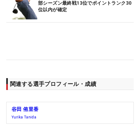
うことも感じることができました。それは、今後に
部シーズン最終戦13位でポイントランク30
位以内が確定
向けてもすごくいいことだと思っています。もちろ
ん、自分ひとりの力ではできませんでした。家族、
応援してくださる方々、そしてスポンサーのみなさ
まのおかげで成り立っている転戦生活ですし、立ち
直ることもできました。常に感謝の気持ちを胸にプ
レーしないといけないな、そんな気持ちも強くして
います。
アメリカで暮らすなかでは、ここまでに数えきれな
関連する選手プロフィール・成績
いトラブルにも見舞われてきました。そしてそれ
は、つい2週前のトーナメント会場でも…（笑）。こ
の試合は日本から来てくれた母がキャディを務めて
谷田 侑里香
くれたのですが、驚くしかない“アクシデント”が起
Yurika Tanida
こったのです。それは初日の14番でティショットを
打った後のこと。ブレーキの効きが甘かったのか、
突如、手押しカートが転がりはじめ、そのまま崖の