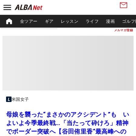
全ツアー
ギア
レッスン
ライフ
漫画
ゴルフ
メルマガ登録
米国女子
母娘を襲った“まさかのアクシデント”も い
よいよ今季最終戦…「当たって砕けろ」精神
でボーダー突破へ【谷田侑里香“最高峰への