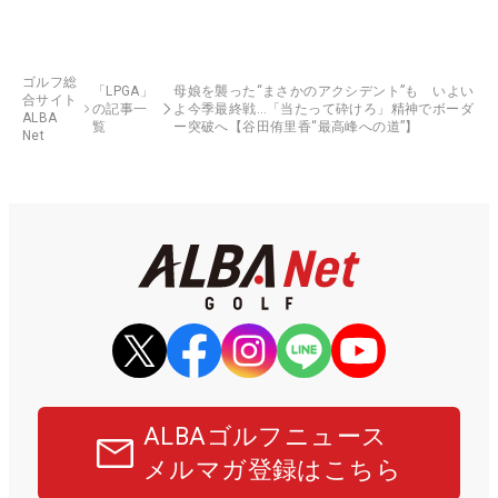
ゴルフ総
「LPGA」
母娘を襲った“まさかのアクシデント”も いよい
合サイト
の記事一
よ今季最終戦…「当たって砕けろ」精神でボーダ
ALBA
覧
ー突破へ【谷田侑里香“最高峰への道”】
Net
ALBAゴルフニュース
メルマガ登録はこちら