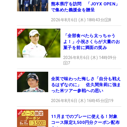
熊本県庁を訪問 「JOYX OPEN」
め続けたいと思っています。もちろん目指すのは優
で集めた義援金を贈呈
勝。やるしかありません。今週も多くの応援をいた
だけると幸いですので、よろしくお願いいたしま
2026年8月6日 (木) 18時43分
8
す。
「全部食べたら太っちゃう
よ！」小祝さくらが大量のお
菓子を前に満面の笑み
2026年8月6日 (木) 14時09分
7
全英で味わった悔しさ「自分も戦え
るはずなのに」 佐久間朱莉に強ま
った米ツアー参戦への思い
2026年8月6日 (木) 16時45分
19
11月までのプレーに使える！対象
コース限定3,500円分クーポン配布