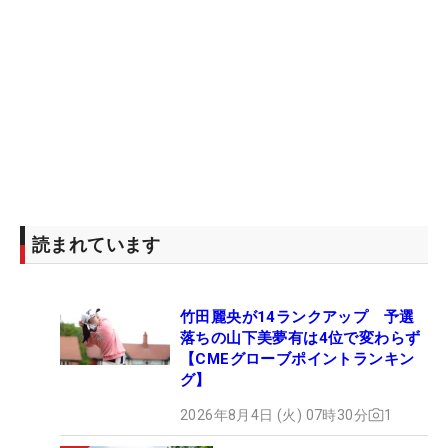
ようになっているハザードに落ちてしまったんで
す！
池でなかったのはよかったのですが、母は当然なが
ら狼狽。『大丈夫だよ～』なんて声をかけながらセ
カンド地点に行ったのですが、そこで5番ウッドの
シャフトがポッキリ折れていることが確認できまし
た（笑）。このクラブはパー5でも多用する、不動
の一本です。 母がいつも一番近くで応援してくれて
読まれています
いるのは感じますし、この週はキャディだけでなく
ご飯も作ってくれ、常に私を前向きにしてくれる存
竹田麗央が14ランクアップ 予選
在です。そんな母が申し訳なさそうにする姿を見
落ちの山下美夢有は4位で変わらず
て、『絶対にスコアを落とせない』という気持ちも
【CMEグローブポイントランキン
強まりました。思わぬ形でスコアメイクの“モチベー
グ】
ション”にもなってくれました（笑）。
2026年8月4日 (火) 07時30分
1