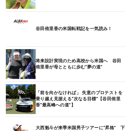
ズンが今週で終わります。ここでは、まずポイント
ランキングトップ35以内への滑り込み、これを最初
の目標にしないといけません。私の現在のランキン
谷田侑里香の米国転戦記を一気読み！
グは47位。トップ35に入ることで、来季の出場権争
いで有利になる最終予選会（QT）からの参加が可能
になります。現時点で35位とはポイントで
155.754pt差があるため、攻める気持ちでとにかく
将来設計実現のため高校から米国へ 谷田
上を目指していきます。（※編集部注：ボーダーラ
侑里香が母とともに歩む“夢の道”
イン突破には、156ptが入る単独6位以上になること
が最低条件）
「前を向かなければ」 失意のプロテストを
楽しいことばかりではなく、うまくいかないことも
乗り越え見据える“次なる目標”【谷田侑里
たくさんあったツアー生活ですが、やめること、逃
香“最高峰への道”】
げることはいつでも誰でもできることだと、歯を食
いしばってきました。それによって、へこたれない
こと、そして自分には立ち直る力があるんだなとい
大西魁斗が来季米国男子ツアーに“昇格” 下