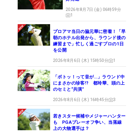
2026年8月7日 (金) 06時59分
1
プロアマ当日の脇元華に密着！「早
朝のホテル出発から、ラウンド後の
練習まで」忙しく過ごすプロの1日
を公開
2026年8月6日 (木) 15時50分
1
「ボトッ！って音が…」ラウンド中
にまさかの珍客!? 都玲華、頭の上
のセミと“共演”
2026年8月6日 (木) 16時45分
3
若きスター候補やメジャーハンター
も PGAプレーオフ争い、当落線
上の大物選手は？