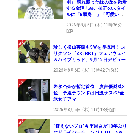
則」 晴れ渡った緑の丘を散歩
する金澤志奈、抜群のスタイ
ルに「8頭身！」「可愛いに
も程がある」
2026年8月6日 (木) 11時36分
3
珍しく松山英樹も5Wを即採用！ ス
リクソン『ZXi RKT』フェアウェイ
＆ハイブリッド、9月12日デビュー
2026年8月6日 (木) 13時42分
33
岩永杏奈が暫定首位、廣吉優梨菜8
位 予選ラウンドは日没サスペ/全
米女子アマ
2026年8月6日 (木) 11時18分
1
“替えないプロ”今平周吾が10年ぶり
にドライバーチェンジ！ UT、5W