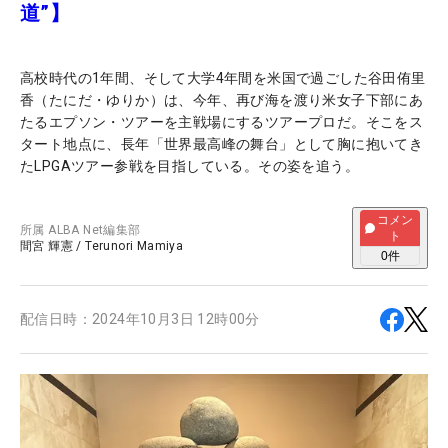
道”】
高校時代の1年間、そして大学4年間を米国で過ごした谷田侑里
香（たにだ・ゆりか）は、今年、再び海を渡り米女子下部にあ
たるエプソン・ツアーを主戦場にするツアープロだ。そこをス
タート地点に、長年「世界最高峰の舞台」として胸に抱いてき
たLPGAツアー参戦を目指している。その姿を追う。
コメン
所属
ALBA Net編集部
ト
間宮 輝憲
/
Terunori Mamiya
0
件
配信日時：
2024年10月3日 12時00分