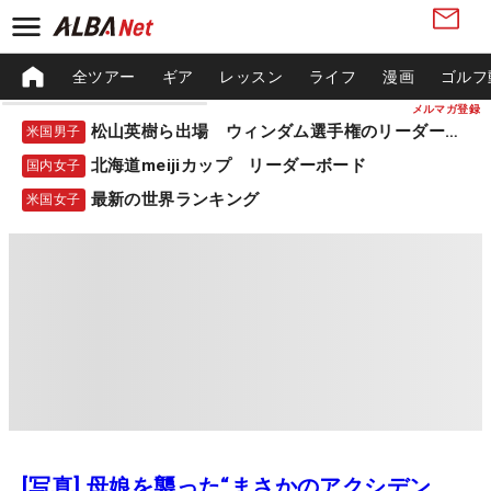
全ツアー
ギア
レッスン
ライフ
漫画
ゴルフ
メルマガ登録
松山英樹ら出場 ウィンダム選手権のリーダーボード
米国男子
北海道meijiカップ リーダーボード
国内女子
最新の世界ランキング
米国女子
[写真] 母娘を襲った“まさかのアクシデン