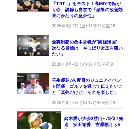
『TRTL』をテスト！高MOIで転が
り◎、調節も自在で「結果の改善効
果にかなりの意外性」
2026年8月7日 (金) 11時15分
18
全英制覇の桑木志帆が“凱旋帰国”
次なる目標は「やっぱり女王を狙い
たい」
2026年8月4日 (火) 16時58分
8
笹生優花が6度目のジュニアイベン
ト開催 ゴルフを通じて伝えたいこ
と「真剣だけど、それを楽しむ」
2026年8月6日 (木) 17時43分
19
鈴木愛が大会2勝目へ首位T発
進 安田祐香、吉澤柚月ら5