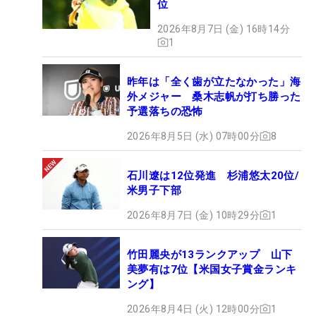
位
2026年8月7日 (金) 16時14分
1
昨年は「全く歯が立たなかった」海
外メジャー 桑木志帆が打ち勝った
予選落ちの恐怖
2026年8月5日 (水) 07時00分
8
石川遼は12位発進 杉浦悠太20位/
米男子下部
2026年8月7日 (金) 10時29分
1
竹田麗央が13ランクアップ 山下
美夢有は7位【米国女子賞金ランキ
ング】
2026年8月4日 (火) 12時00分
1