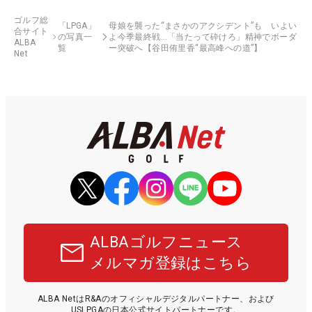
ゴルフ総
「LPGA」
母娘を襲った“まさかのアクシデント”も いよい
合サイト
の写真一
よ今季最終戦…「当たって砕けろ」精神でボーダ
ALBA
覧
ー突破へ【谷田侑里香“最高峰への道”】
Net
ALBAゴルフニュース
メルマガ登録はこちら
ALBA NetはR&Aのオフィシャルデジタルパートナー、および
USLPGAの日本公式サイトパートナーです。