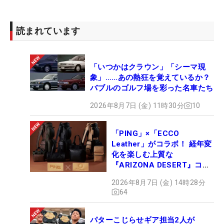
読まれています
「いつかはクラウン」「シーマ現
象」……あの熱狂を覚えているか？
バブルのゴルフ場を彩った名車たち
2026年8月7日 (金) 11時30分
10
「PING」×「ECCO
Leather」がコラボ！ 経年変
化を楽しむ上質な
『ARIZONA DESERT』コレ
クション、9月15日限定デビ
2026年8月7日 (金) 14時28分
ュー
64
パターこじらせギア担当2人が