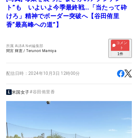
ト”も いよいよ今季最終戦…「当たって砕
けろ」精神でボーダー突破へ【谷田侑里
香“最高峰への道”】
コメン
所属
ALBA Net編集部
ト
間宮 輝憲
/
Terunori Mamiya
1
件
配信日時：
2024年10月3日 12時00分
#
谷田侑里香
米国女子