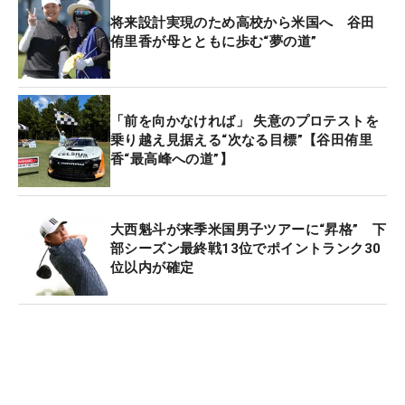
将来設計実現のため高校から米国へ 谷田
侑里香が母とともに歩む“夢の道”
「前を向かなければ」 失意のプロテストを
乗り越え見据える“次なる目標”【谷田侑里
香“最高峰への道”】
大西魁斗が来季米国男子ツアーに“昇格” 下
部シーズン最終戦13位でポイントランク30
位以内が確定