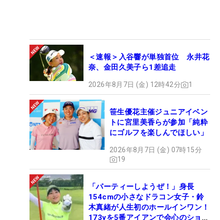
＜速報＞入谷響が単独首位 永井花
奈、金田久美子ら1差追走
2026年8月7日 (金) 12時42分
1
笹生優花主催ジュニアイベン
トに宮里美香らが参加「純粋
にゴルフを楽しんでほしい」
2026年8月7日 (金) 07時15分
19
「パーティーしようぜ！」身長
154cmの小さなドラコン女子・鈴
木真緒が人生初のホールインワン！
173yを5番アイアンで会心のショッ