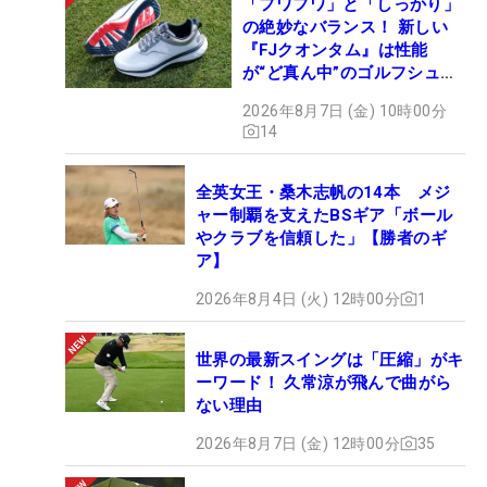
「フワフワ」と「しっかり」
の絶妙なバランス！ 新しい
『FJクオンタム』は性能
が“ど真ん中”のゴルフシュー
ズだった
2026年8月7日 (金) 10時00分
14
全英女王・桑木志帆の14本 メジ
ャー制覇を支えたBSギア「ボール
やクラブを信頼した」【勝者のギ
ア】
2026年8月4日 (火) 12時00分
1
世界の最新スイングは「圧縮」がキ
ーワード！ 久常涼が飛んで曲がら
ない理由
2026年8月7日 (金) 12時00分
35