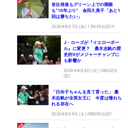
首位発進もグリーン上での開眼
も“10年ぶり” 金田久美子「あと1
回は勝ちたい」
2026年8月7日 (金) 17時29分
19
J・ローズが『イエローボー
ル』に変更？ 桑木志帆の歴
史的Vがメジャーチャンプに
も影響か
2026年8月4日 (火) 10時02分
1
「日向子ちゃんを見て育った」 桑
木志帆が全英女王に 今度は憧れら
れる存在へ
2026年8月4日 (火) 09時00分
1