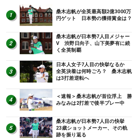
桑木志帆が全英最高額2億3000万
1
円ゲット 日本勢の獲得賞金は？
桑木志帆が日本勢7人目メジャー
2
V 渋野日向子、山下美夢有に続
く全英制覇
日本人女子7人目の快挙なるか
3
全英決着は何時ごろ？ 桑木志帆
は3打差逆転へ
＜速報＞桑木志帆が首位浮上 勝
4
みなみは2打差で後半プレー中
桑木志帆が日本勢7人目の快挙
5
23歳ショットメーカー、その軌
跡を振り返る