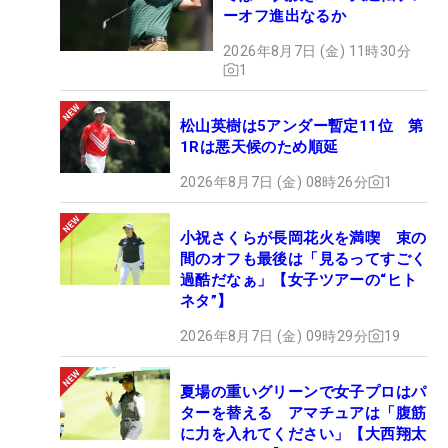
ーオフ進出なるか
2026年8月7日 (金) 11時30分
1
松山英樹は5アンダー暫定11位 第
1Rは悪天候のため順延
2026年8月7日 (金) 08時26分
1
小祝さくらが長岡花火を満喫 束の
間のオフも最後は「見るってすごく
過酷だなぁ」【女子ツアーの“ヒト
ネタ”】
2026年8月7日 (金) 09時29分
19
夏場の重いグリーンで女子プロはパ
ターを替える アマチュアは「腹筋
に力を入れてください」【大西翔太