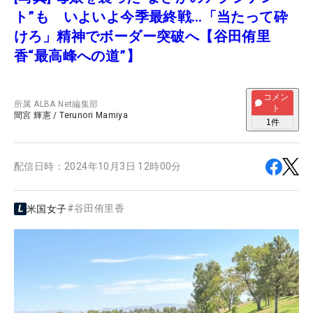
ト”も いよいよ今季最終戦…「当たって砕
けろ」精神でボーダー突破へ【谷田侑里
香“最高峰への道”】
コメン
所属
ALBA Net編集部
ト
間宮 輝憲
/
Terunori Mamiya
1
件
配信日時：
2024年10月3日 12時00分
#
谷田侑里香
米国女子