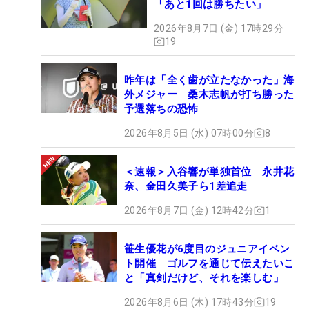
「あと1回は勝ちたい」
2026年8月7日 (金) 17時29分
19
昨年は「全く歯が立たなかった」海
外メジャー 桑木志帆が打ち勝った
予選落ちの恐怖
2026年8月5日 (水) 07時00分
8
＜速報＞入谷響が単独首位 永井花
奈、金田久美子ら1差追走
2026年8月7日 (金) 12時42分
1
笹生優花が6度目のジュニアイベン
ト開催 ゴルフを通じて伝えたいこ
と「真剣だけど、それを楽しむ」
2026年8月6日 (木) 17時43分
19