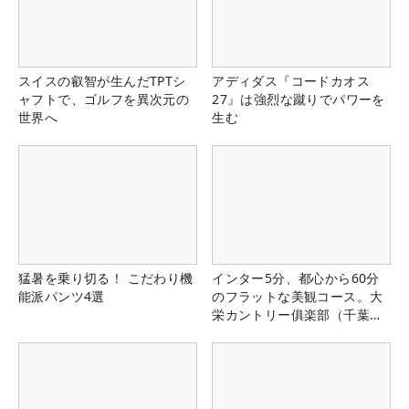
スイスの叡智が生んだTPTシ
アディダス『コードカオス
ャフトで、ゴルフを異次元の
27』は強烈な蹴りでパワーを
世界へ
生む
猛暑を乗り切る！ こだわり機
インター5分、都心から60分
能派パンツ4選
のフラットな美観コース。大
栄カントリー俱楽部（千葉
県）