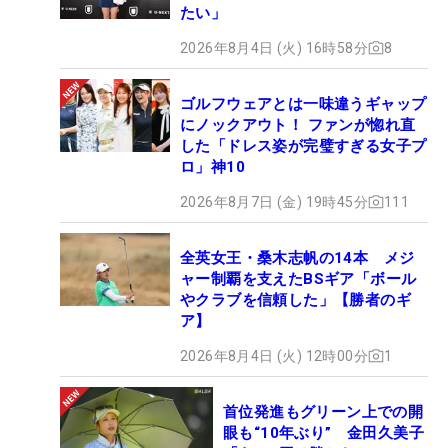
たい」
2026年8月4日 (火) 16時58分
8
ゴルフウェアとは一味違うギャップ
にノックアウト！ ファンが惚れ直
した「ドレス姿が完璧すぎる女子プ
ロ」神10
2026年8月7日 (金) 19時45分
111
全英女王・桑木志帆の14本 メジ
ャー制覇を支えたBSギア「ボール
やクラブを信頼した」【勝者のギ
ア】
2026年8月4日 (火) 12時00分
1
首位発進もグリーン上での開
眼も“10年ぶり” 金田久美子