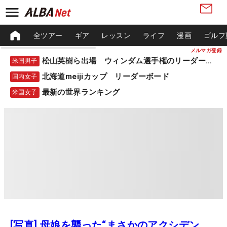
全ツアー
ギア
レッスン
ライフ
漫画
ゴルフ
メルマガ登録
松山英樹ら出場 ウィンダム選手権のリーダーボード
米国男子
北海道meijiカップ リーダーボード
国内女子
最新の世界ランキング
米国女子
[写真] 母娘を襲った“まさかのアクシデン