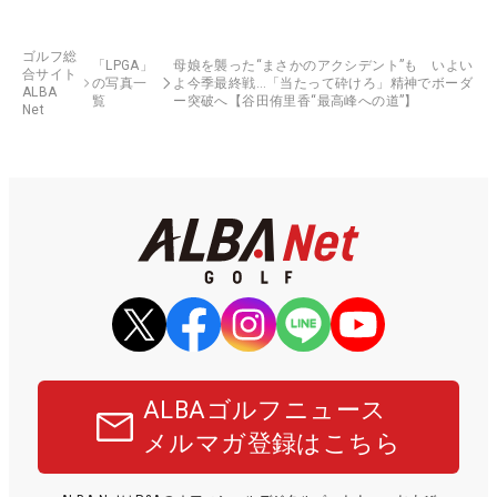
ゴルフ総
「LPGA」
母娘を襲った“まさかのアクシデント”も いよい
合サイト
の写真一
よ今季最終戦…「当たって砕けろ」精神でボーダ
ALBA
覧
ー突破へ【谷田侑里香“最高峰への道”】
Net
ALBAゴルフニュース
メルマガ登録はこちら