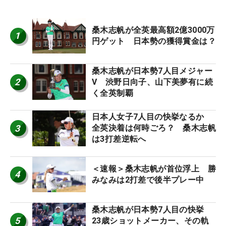
桑木志帆が全英最高額2億3000万
1
円ゲット 日本勢の獲得賞金は？
桑木志帆が日本勢7人目メジャー
2
V 渋野日向子、山下美夢有に続
く全英制覇
日本人女子7人目の快挙なるか
3
全英決着は何時ごろ？ 桑木志帆
は3打差逆転へ
＜速報＞桑木志帆が首位浮上 勝
4
みなみは2打差で後半プレー中
桑木志帆が日本勢7人目の快挙
5
23歳ショットメーカー、その軌