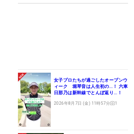
女子プロたちが過ごしたオープンウ
ィーク 堀琴音は人生初の…！ 六車
日那乃は新幹線でとんぼ返り…！
2026年8月7日 (金) 11時57分
1