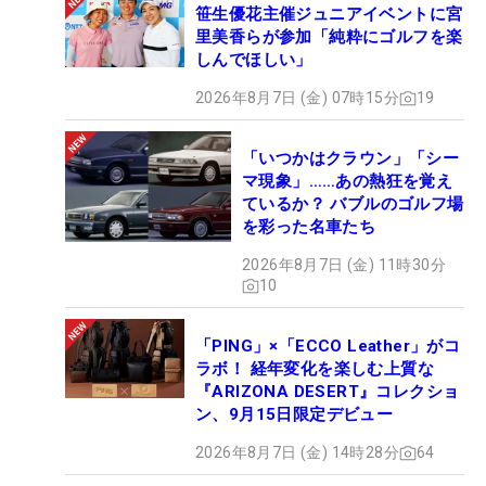
笹生優花主催ジュニアイベントに宮
里美香らが参加「純粋にゴルフを楽
しんでほしい」
2026年8月7日 (金) 07時15分
19
「いつかはクラウン」「シー
マ現象」……あの熱狂を覚え
ているか？ バブルのゴルフ場
を彩った名車たち
2026年8月7日 (金) 11時30分
10
「PING」×「ECCO Leather」がコ
ラボ！ 経年変化を楽しむ上質な
『ARIZONA DESERT』コレクショ
ン、9月15日限定デビュー
2026年8月7日 (金) 14時28分
64