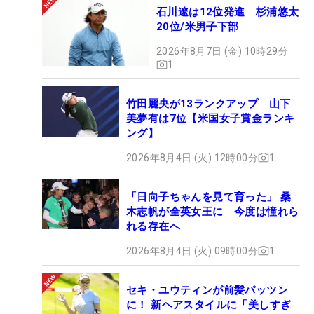
石川遼は12位発進 杉浦悠太
20位/米男子下部
2026年8月7日 (金) 10時29分
1
竹田麗央が13ランクアップ 山下
美夢有は7位【米国女子賞金ランキ
ング】
2026年8月4日 (火) 12時00分
1
「日向子ちゃんを見て育った」 桑
木志帆が全英女王に 今度は憧れら
れる存在へ
2026年8月4日 (火) 09時00分
1
セキ・ユウティンが前髪パッツン
に！ 新ヘアスタイルに「美しすぎ