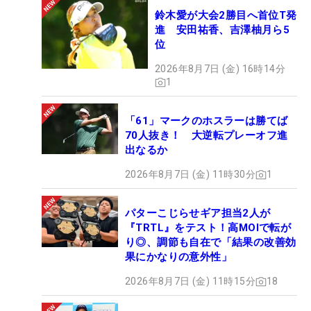
鈴木愛が大会2勝目へ首位T発
進 安田祐香、吉澤柚月ら5
位
2026年8月7日 (金) 16時14分
1
「61」マークのホスラーは勝てば
70人抜き！ 大逆転プレーオフ進
出なるか
2026年8月7日 (金) 11時30分
1
パターこじらせギア担当2人が
『TRTL』をテスト！高MOIで転が
り◎、調節も自在で「結果の改善効
果にかなりの意外性」
2026年8月7日 (金) 11時15分
18