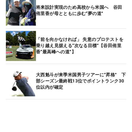
将来設計実現のため高校から米国へ 谷田
侑里香が母とともに歩む“夢の道”
「前を向かなければ」 失意のプロテストを
乗り越え見据える“次なる目標”【谷田侑里
香“最高峰への道”】
大西魁斗が来季米国男子ツアーに“昇格” 下
部シーズン最終戦13位でポイントランク30
位以内が確定