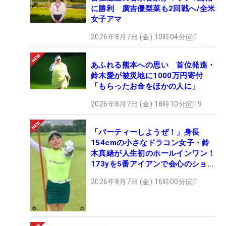
に勝利 廣吉優梨菜も2回戦へ/全米
女子アマ
2026年8月7日 (金) 10時04分
1
あふれる熊本への思い 首位発進・
鈴木愛が被災地に1000万円寄付
「もらったお金をほかの人に」
2026年8月7日 (金) 18時10分
19
「パーティーしようぜ！」身長
154cmの小さなドラコン女子・鈴
木真緒が人生初のホールインワン！
173yを5番アイアンで会心のショッ
ト
2026年8月7日 (金) 16時00分
1