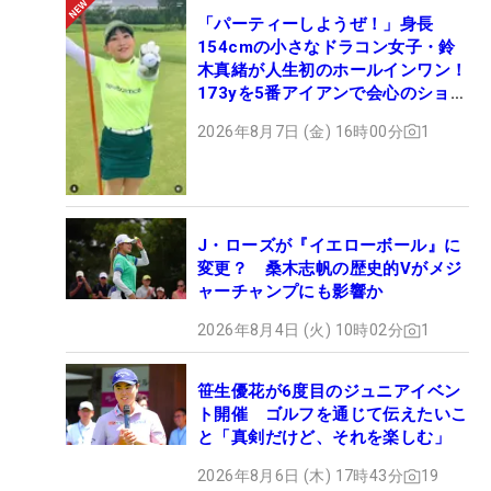
「パーティーしようぜ！」身長
154cmの小さなドラコン女子・鈴
木真緒が人生初のホールインワン！
173yを5番アイアンで会心のショッ
ト
2026年8月7日 (金) 16時00分
1
J・ローズが『イエローボール』に
変更？ 桑木志帆の歴史的Vがメジ
ャーチャンプにも影響か
2026年8月4日 (火) 10時02分
1
笹生優花が6度目のジュニアイベン
ト開催 ゴルフを通じて伝えたいこ
と「真剣だけど、それを楽しむ」
2026年8月6日 (木) 17時43分
19