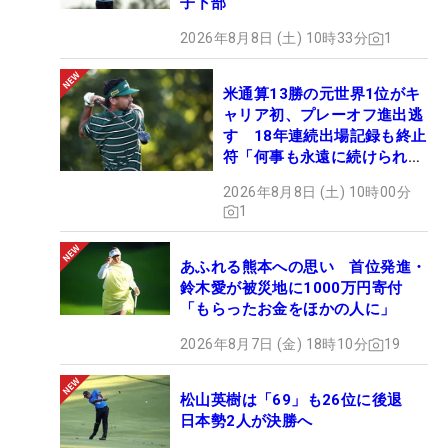
子下部
2026年8月8日 (土) 10時33分
1
米通算13勝の元世界1位がキ
ャリア初、プレーオフ進出逃
す 18年連続出場記録も終止
符「何事も永遠に続けられな
い」
2026年8月8日 (土) 10時00分
1
あふれる熊本への思い 首位発進・
鈴木愛が被災地に1000万円寄付
「もらったお金をほかの人に」
2026年8月7日 (金) 18時10分
19
松山英樹は「69」も26位に後退
日本勢2人が決勝へ