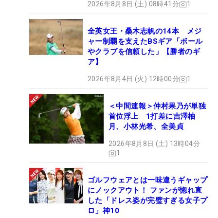
2026年8月8日 (土) 08時41分
1
全英女王・桑木志帆の14本 メジ
ャー制覇を支えたBSギア「ボール
やクラブを信頼した」【勝者のギ
ア】
2026年8月4日 (火) 12時00分
1
＜中間速報＞仲村果乃が単独
首位浮上 1打差に吉澤柚
月、小林光希、全美貞
2026年8月8日 (土) 13時04分
1
ゴルフウェアとは一味違うギャップ
にノックアウト！ ファンが惚れ直
した「ドレス姿が完璧すぎる女子プ
ロ」神10