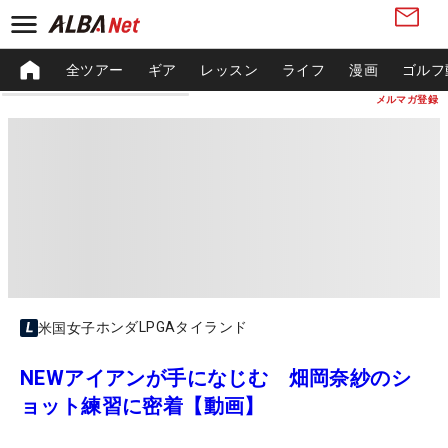
全ツアー
ギア
レッスン
ライフ
漫画
ゴルフ
メルマガ登録
ホンダLPGAタイランド
米国女子
NEWアイアンが手になじむ 畑岡奈紗のシ
ョット練習に密着【動画】