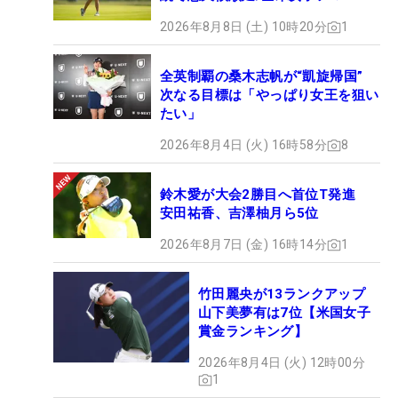
2026年8月8日 (土) 10時20分
1
全英制覇の桑木志帆が“凱旋帰国”
次なる目標は「やっぱり女王を狙い
たい」
2026年8月4日 (火) 16時58分
8
鈴木愛が大会2勝目へ首位T発進
安田祐香、吉澤柚月ら5位
2026年8月7日 (金) 16時14分
1
竹田麗央が13ランクアップ
山下美夢有は7位【米国女子
賞金ランキング】
2026年8月4日 (火) 12時00分
1