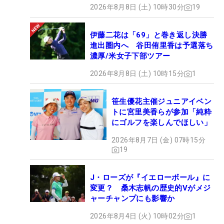
2026年8月8日 (土) 10時30分
19
伊藤二花は「69」と巻き返し決勝
進出圏内へ 谷田侑里香は予選落ち
濃厚/米女子下部ツアー
2026年8月8日 (土) 10時15分
1
笹生優花主催ジュニアイベン
トに宮里美香らが参加「純粋
にゴルフを楽しんでほしい」
2026年8月7日 (金) 07時15分
19
J・ローズが『イエローボール』に
変更？ 桑木志帆の歴史的Vがメジ
ャーチャンプにも影響か
2026年8月4日 (火) 10時02分
1