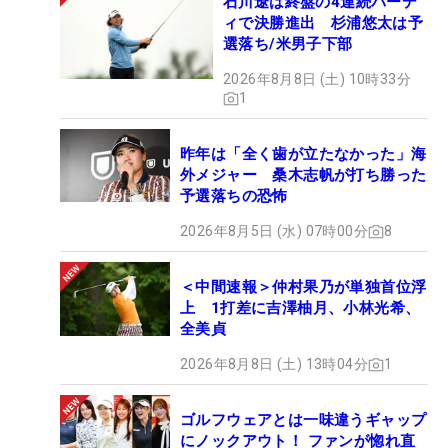
石川遼は終盤の4連続バーデ
ィで決勝進出 杉浦悠太は予
選落ち/米男子下部
2026年8月8日 (土) 10時33分
1
昨年は「全く歯が立たなかった」海
外メジャー 桑木志帆が打ち勝った
予選落ちの恐怖
2026年8月5日 (水) 07時00分
8
＜中間速報＞仲村果乃が単独首位浮
上 1打差に吉澤柚月、小林光希、
全美貞
2026年8月8日 (土) 13時04分
1
ゴルフウェアとは一味違うギャップ
にノックアウト！ ファンが惚れ直