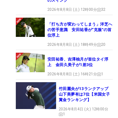
のスイング
2026年8月8日 (土) 12時00分
32
「打ち方が変わってしまう」洋芝へ
の苦手意識 安田祐香が“克服”の首
位浮上
2026年8月8日 (土) 18時49分
20
安田祐香、吉澤柚月が首位タイ浮
上 金田久美子が1差3位
2026年8月8日 (土) 16時21分
1
竹田麗央が13ランクアップ
山下美夢有は7位【米国女子
賞金ランキング】
2026年8月4日 (火) 12時00分
1