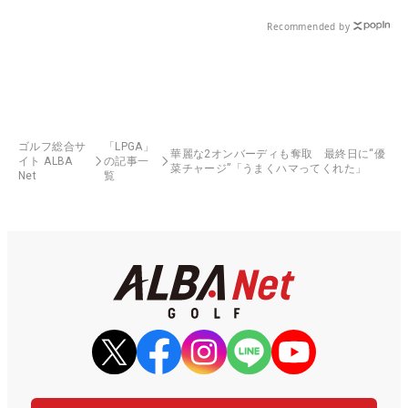
Recommended by
ゴルフ総合サ
「LPGA」
華麗な2オンバーディも奪取 最終日に“優
イト ALBA
の記事一
菜チャージ”「うまくハマってくれた」
Net
覧