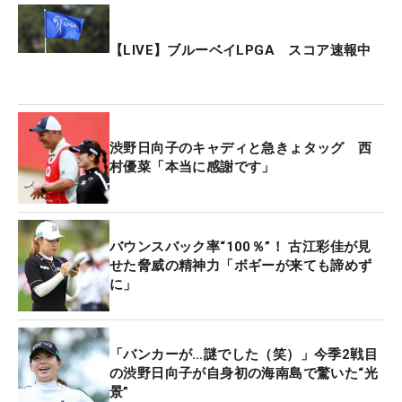
ーディパットが2.5メートルオーバーして3パットを
喫したが、これがこの日唯一のボギーに。「少し難
【LIVE】ブルーベイLPGA スコア速報中
しいホールが続くので、とにかく耐えてと思ってい
た。外してもこの位置なら大丈夫、というのを考え
ながらできた」とその後はパーセーブを続けると、
終盤に見せ場を作る。
渋野日向子のキャディと急きょタッグ 西
村優菜「本当に感謝です」
ティイングエリアが前に出され、実測460ヤードに
設定された8番パー5。右手前にピンが切られ、その
右サイドは大きく傾斜し、池が待ち構えている。花
バウンスバック率“100％”！ 古江彩佳が見
道も狭いなか、フェアウェイからの2打目は直接グ
せた脅威の精神力「ボギーが来ても諦めず
に」
リーンをとらえて2オンに成功。イーグルトライは
わずかにショートしたものの楽々バーディを奪っ
た。4日間で初めての60台をマークし、笑顔で春の
「バンカーが…謎でした（笑）」今季2戦目
アジアシリーズを終えた。
の渋野日向子が自身初の海南島で驚いた“光
景”