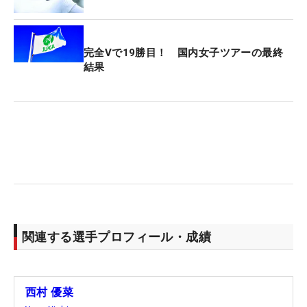
「いままでの3日間とさほど良くなったという感じ
はなくて、ただうまくハマってくれた。最後にいい
ラウンドができて良かった」と振り返った一日。先
完全Vで19勝目！ 国内女子ツアーの最終
週のシンガポール戦は最終日に「66」をマークして
結果
3位に食い込んだが、それに続き、今週も日曜日に
好スコアをマークすることができた。
サウジアラビア（欧州女子ツアー）からの自身開幕
4連戦を終え、1週間のオープンウィークを挟むとい
よいよ米本格シーズンが待っている。「久しぶりの
（米国）本土なのですごく楽しみ。しっかり休ん
で、いい調整をしてアメリカに入れるように頑張り
たい」。手ごたえや課題とともに、笑顔で日本に一
関連する選手プロフィール・成績
時帰国する。
西村 優菜