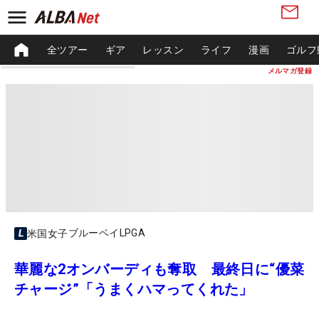
全ツアー
ギア
レッスン
ライフ
漫画
ゴルフ
メルマガ登録
ブルーベイLPGA
米国女子
華麗な2オンバーディも奪取 最終日に“優菜
チャージ”「うまくハマってくれた」