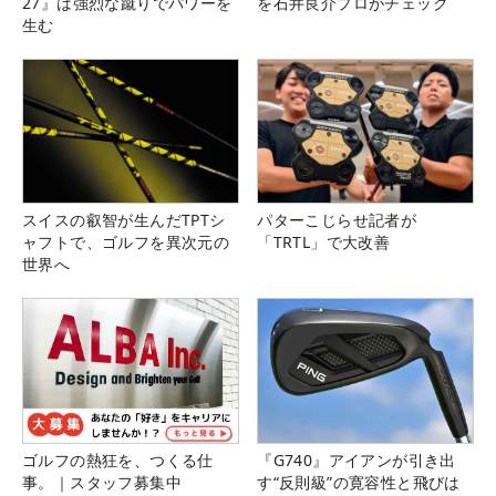
27』は強烈な蹴りでパワーを
を石井良介プロがチェック
生む
スイスの叡智が生んだTPTシ
パターこじらせ記者が
ャフトで、ゴルフを異次元の
「TRTL」で大改善
世界へ
ゴルフの熱狂を、つくる仕
『G740』アイアンが引き出
事。｜スタッフ募集中
す“反則級”の寛容性と飛びは