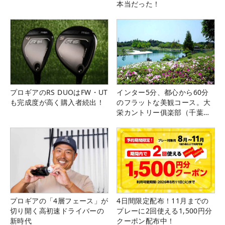
本当だった！
プロギアのRS DUOはFW・UT
インター5分、都心から60分
も完成度が高く購入者続出！
のフラットな美観コース。大
栄カントリー俱楽部（千葉
県）
プロギアの「4層フェース」が
4日間限定配布！11月までの
切り開く高初速ドライバーの
プレーに2回使える1,500円分
新時代
クーポン配布中！