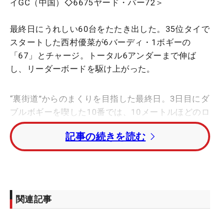
イGC（中国）◇6675ヤード・パー72＞
最終日にうれしい60台をたたき出した。35位タイで
スタートした西村優菜が6バーディ・1ボギーの
「67」とチャージ。トータル6アンダーまで伸ば
し、リーダーボードを駆け上がった。
“裏街道”からのまくりを目指した最終日。3日目にダ
ブルボギーを喫した10番では、10メートルほどのロ
ングパットを沈めてバーディ発進を決めた。大会を
記事の続きを読む
中継するWOWOWのインタビューでは「ピンポジシ
ョンがきのうより狙えるところにあって、風はなか
った。5番ウッドでいいショットが打てたと思う」
とここから勢いに乗れたと話す。
関連記事
15番でさらに伸ばすと、17番から折り返し1番まで
3連続バーディを奪取。3番パー5では段下からのバ