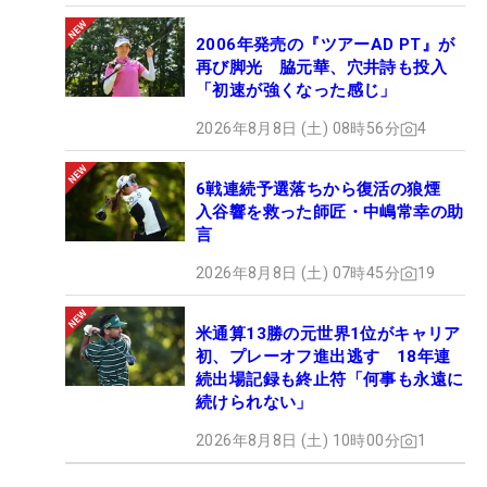
2006年発売の『ツアーAD PT』が
再び脚光 脇元華、穴井詩も投入
「初速が強くなった感じ」
2026年8月8日 (土) 08時56分
4
6戦連続予選落ちから復活の狼煙
入谷響を救った師匠・中嶋常幸の助
言
2026年8月8日 (土) 07時45分
19
米通算13勝の元世界1位がキャリア
初、プレーオフ進出逃す 18年連
続出場記録も終止符「何事も永遠に
続けられない」
2026年8月8日 (土) 10時00分
1