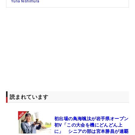
Yuna Nishimura
読まれています
初出場の鳥海颯汰が岩手県オープン
初V「この大会を機にどんどん上
に」 シニアの部は宮本勝昌が連覇