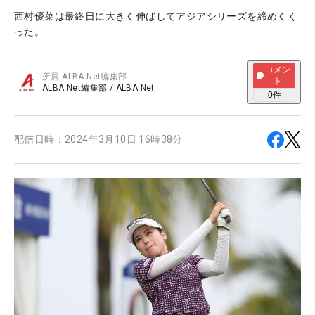
西村優菜は最終日に大きく伸ばしてアジアシリーズを締めくく
った。
コメン
所属
ALBA Net編集部
ト
ALBA Net編集部
/
ALBA Net
0
件
配信日時：
2024年3月10日 16時38分