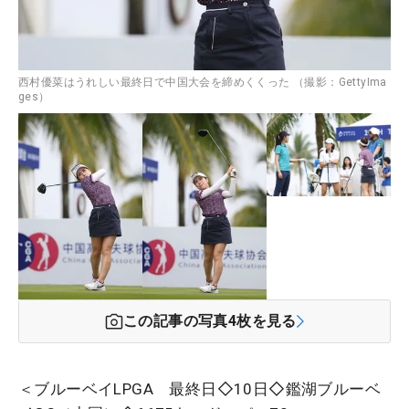
西村優菜はうれしい最終日で中国大会を締めくくった （撮影：GettyIma
ges）
この記事の写真
4
枚を見る
＜ブルーベイLPGA 最終日◇10日◇鑑湖ブルーベ