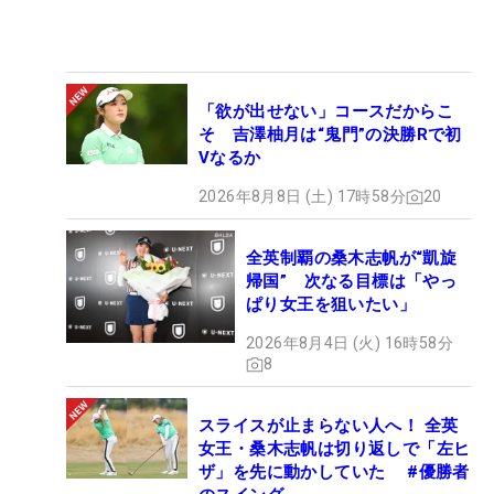
「欲が出せない」コースだからこ
そ 吉澤柚月は“鬼門”の決勝Rで初
Vなるか
2026年8月8日 (土) 17時58分
20
全英制覇の桑木志帆が“凱旋
帰国” 次なる目標は「やっ
ぱり女王を狙いたい」
2026年8月4日 (火) 16時58分
8
スライスが止まらない人へ！ 全英
女王・桑木志帆は切り返しで「左ヒ
ザ」を先に動かしていた #優勝者