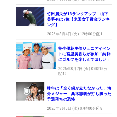
竹田麗央が13ランクアップ 山下
美夢有は7位【米国女子賞金ランキ
ング】
2026年8月4日 (火) 12時00分
1
笹生優花主催ジュニアイベン
トに宮里美香らが参加「純粋
にゴルフを楽しんでほしい」
2026年8月7日 (金) 07時15分
19
昨年は「全く歯が立たなかった」海
外メジャー 桑木志帆が打ち勝った
予選落ちの恐怖
2026年8月5日 (水) 07時00分
8