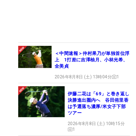
＜中間速報＞仲村果乃が単独首位浮
上 1打差に吉澤柚月、小林光希、
全美貞
2026年8月8日 (土) 13時04分
1
伊藤二花は「69」と巻き返し
決勝進出圏内へ 谷田侑里香
は予選落ち濃厚/米女子下部
ツアー
2026年8月8日 (土) 10時15分
1