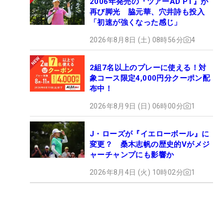
2006年発売の『ツアーAD PT』が
再び脚光 脇元華、穴井詩も投入
「初速が強くなった感じ」
2026年8月8日 (土) 08時56分
4
2組7名以上のプレーに使える！対
象コース限定4,000円分クーポン配
布中！
2026年8月9日 (日) 06時00分
1
J・ローズが『イエローボール』に
変更？ 桑木志帆の歴史的Vがメジ
ャーチャンプにも影響か
2026年8月4日 (火) 10時02分
1