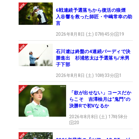
6戦連続予選落ちから復活の狼煙
入谷響を救った師匠・中嶋常幸の助
言
2026年8月8日 (土) 07時45分
19
石川遼は終盤の4連続バーディで決
勝進出 杉浦悠太は予選落ち/米男
子下部
2026年8月8日 (土) 10時33分
1
「欲が出せない」コースだか
らこそ 吉澤柚月は“鬼門”の
決勝Rで初Vなるか
2026年8月8日 (土) 17時58分
20