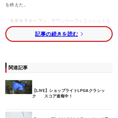
を終えた。
「全米女子オープン」でワンツーフィニッシュとな
った、笹生優花と渋野日向子が同組という粋な計ら
記事の続きを読む
いもあった中、渋野は5バーディ・ノーボギーの
「66」をマークし11位タイ、笹生は2アンダー・51
位タイとした。
そのほか、古江彩佳、西村優菜、西郷真央が4アン
関連記事
ダー・17位タイ、勝みなみ、吉田優利が1オーバ
ー・110位タイで初日を終えた。
【LIVE】ショップライトLPGAクラシッ
タイのアルピチャヤ・ユボルで1イーグル・8バーデ
ク スコア速報中！
ィの10アンダー、「61」をマークし単独首位。2打
差2位にジェニー・シン、3打差3位にアン・ナリン
（それぞれ韓国）が続いた。