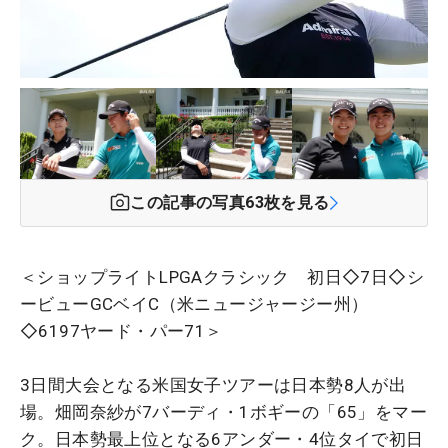
この記事の写真
63
枚を見る
＜ショップライトLPGAクラシック 初日◇7日◇シ
ービューGCベイC（米ニュージャージー州）
◇6197ヤード・パー71＞
3日間大会となる米国女子ツアーは日本勢8人が出
場。畑岡奈紗が7バーディ・1ボギーの「65」をマー
ク。日本勢最上位となる6アンダー・4位タイで初日