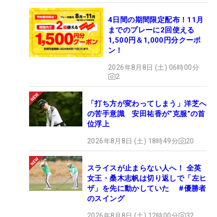
4日間の期間限定配布！11月
までのプレーに2回使える
1,500円＆1,000円分クーポ
ン！
2026年8月8日 (土) 06時00分
2
「打ち方が変わってしまう」洋芝へ
の苦手意識 安田祐香が“克服”の首
位浮上
2026年8月8日 (土) 18時49分
20
スライスが止まらない人へ！ 全英
女王・桑木志帆は切り返しで「左ヒ
ザ」を先に動かしていた #優勝者
のスイング
2026年8月8日 (土) 12時00分
32