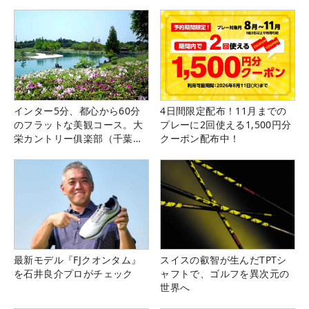
インター5分、都心から60分
4日間限定配布！11月までの
のフラットな美観コース。大
プレーに2回使える1,500円分
栄カントリー俱楽部（千葉
クーポン配布中！
県）
最新モデル『FJクオンタム』
スイスの叡智が生んだTPTシ
を石井良介プロがチェック
ャフトで、ゴルフを異次元の
世界へ