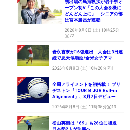
初出場の鳥海颯汰が岩手県オ
ープン初V「この大会を機に
どんどん上に」 シニアの部
は宮本勝昌が連覇
2026年8月8日 (土) 18時25分
72
岩永杏奈が16強進出 大会は3日連
続で悪天候順延/全米女子アマ
2026年8月8日 (土) 10時20分
1
全周アライメントを初搭載！ ブリ
ヂストン『TOUR B JGR Roll-in
Alignment』、8月7日デビュー
2026年8月8日 (土) 11時35分
13
松山英樹は「69」も26位に後退
日本勢2人が決勝へ