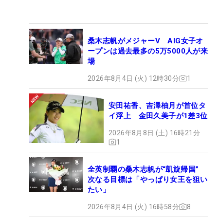
桑木志帆がメジャーV AIG女子オ
ープンは過去最多の5万5000人が来
場
2026年8月4日 (火) 12時30分
1
安田祐香、吉澤柚月が首位タ
イ浮上 金田久美子が1差3位
2026年8月8日 (土) 16時21分
1
全英制覇の桑木志帆が“凱旋帰国”
次なる目標は「やっぱり女王を狙い
たい」
2026年8月4日 (火) 16時58分
8