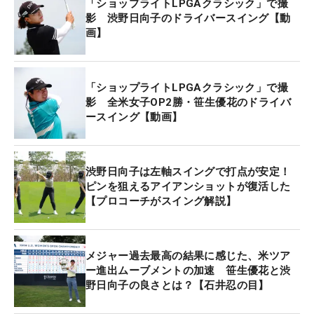
「ショップライトLPGAクラシック」で撮
影 渋野日向子のドライバースイング【動
画】
「ショップライトLPGAクラシック」で撮
影 全米女子OP2勝・笹生優花のドライバ
ースイング【動画】
渋野日向子は左軸スイングで打点が安定！
ピンを狙えるアイアンショットが復活した
【プロコーチがスイング解説】
メジャー過去最高の結果に感じた、米ツア
ー進出ムーブメントの加速 笹生優花と渋
野日向子の良さとは？【石井忍の目】