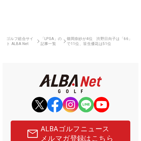
ゴルフ総合サイ
「LPGA」の
畑岡奈紗が4位 渋野日向子は「66」
ト ALBA Net
記事一覧
で11位、笹生優花は51位
ALBAゴルフニュース
メルマガ登録はこちら