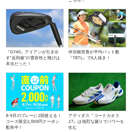
『G740』アイアンが引き出
仲宗根澄香が平均パット数
す“反則級”の寛容性と飛びは
『TRTL』で6人抜き！
本当だった！
8-9月のプレーに2回使える！
アディダス『コードカオス
コース限定2,000円クーポン
27』は強烈な蹴りでパワーを
配布中！
生む