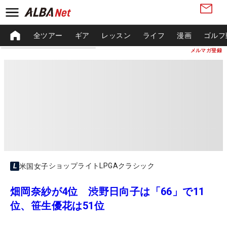
全ツアー
ギア
レッスン
ライフ
漫画
ゴルフ
メルマガ登録
ショップライトLPGAクラシック
米国女子
畑岡奈紗が4位 渋野日向子は「66」で11
位、笹生優花は51位