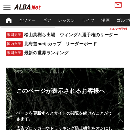
全ツアー
ギア
レッスン
ライフ
漫画
ゴルフ
メルマガ登録
松山英樹ら出場 ウィンダム選手権のリーダーボード
米国男子
北海道meijiカップ リーダーボード
国内女子
最新の世界ランキング
米国女子
このページが表示されるお客様へ
ページを更新するとサイトの閲覧を続けることがで
きます。
広告ブロッカーやトラッキング防止機能をオンにし