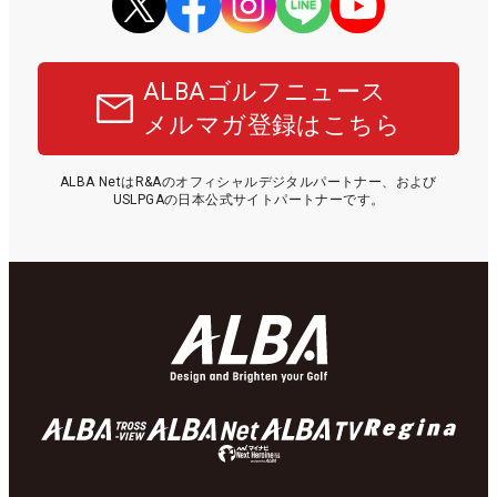
ALBAゴルフニュース
メルマガ登録はこちら
ALBA NetはR&Aのオフィシャルデジタルパートナー、および
USLPGAの日本公式サイトパートナーです。