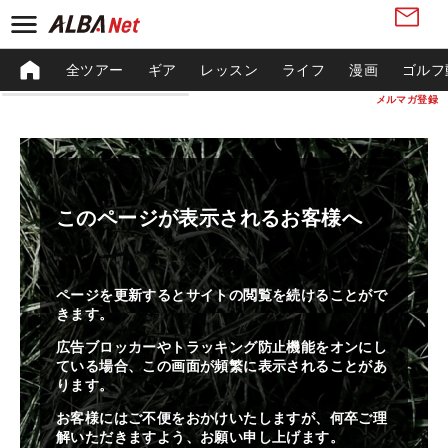
全ツアー
ギア
レッスン
ライフ
漫画
ゴルフ
メルマガ登録
このページが表示されるお客様へ
ページを更新するとサイトの閲覧を続けることがで
きます。
広告ブロッカーやトラッキング防止機能をオンにし
ている場合、この画面が頻繁に表示されることがあ
ります。
お客様にはご不便をおかけいたしますが、何卒ご理
解いただきますよう、お願い申し上げます。