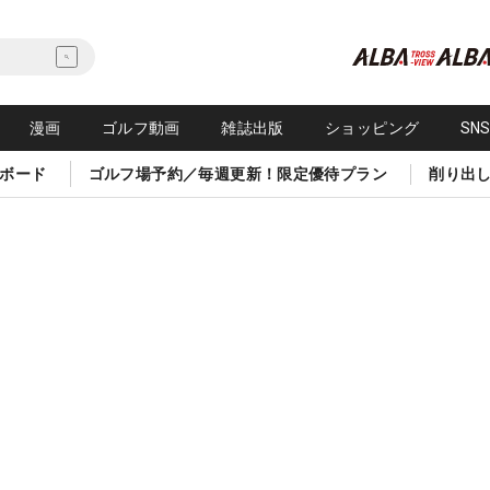
漫画
ゴルフ動画
雑誌出版
ショッピング
SN
ボード
ゴルフ場予約／毎週更新！限定優待プラン
削り出