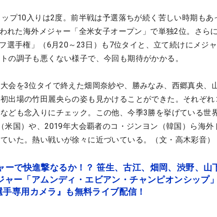
トップ10入りは2度。前半戦は予選落ちが続く苦しい時期もあ
に行われた海外メジャー「全米女子オープン」で単独2位。さら
フ選手権」（6月20～23日）も7位タイと、立て続けにメジ
ットの調子も悪くない様子で、今回も期待がかかる。
大会を3位タイで終えた畑岡奈紗や、勝みなみ、西郷真央、
、初出場の竹田麗央らの姿も見かけることができた。それぞれ
なども念入りにチェック。この他、今季3勝を挙げている世
（米国）や、2019年大会覇者のコ・ジンヨン（韓国）ら海外
っていた。熱い戦いが徐々に近づいている。（文・高木彩音）
ャーで快進撃なるか！？ 笹生、古江、畑岡、渋野、山
 メジャー「アムンディ・エビアン・チャンピオンシップ
選手専用カメラ』も無料ライブ配信！