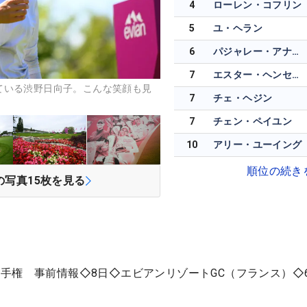
4
ローレン・コフリン
5
ユ・ヘラン
6
パジャレー・アナナルカルン
7
エスター・ヘンセライト
ている渋野日向子。こんな笑顔も見
7
チェ・ヘジン
7
チェン・ペイユン
10
アリー・ユーイング
順位の続き
の写真
15
枚を見る
手権 事前情報◇8日◇エビアンリゾートGC（フランス）◇6