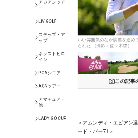
アジアンツア
ー
LIV GOLF
ステップ・ア
いい雰囲気のなか調整を進め
ップ
られた （撮影：佐々木啓）
ネクストヒロ
イン
PGAシニア
この記事
ACNツアー
アマチュア・
他
LADY GO CUP
＜アムンディ・エビアン選
ード・パー71＞