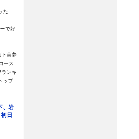
った
に
ャーで好
山下美夢
コース
界ランキ
トップ
下、岩
」初日