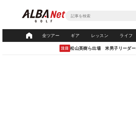
全ツアー
ギア
レッスン
ライフ
松山英樹ら出場 米男子リーダー
注目