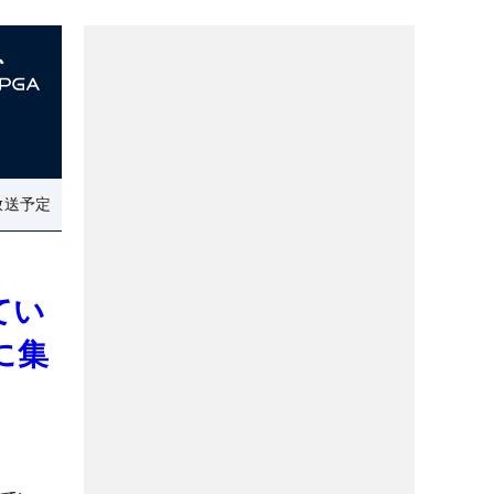
放送予定
てい
に集