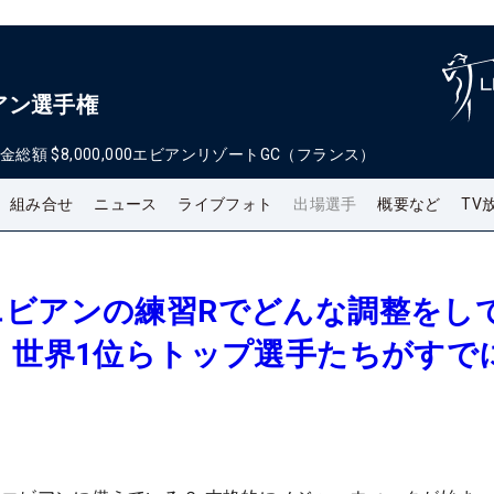
アン選手権
金総額
$8,000,000
エビアンリゾートGC（フランス）
組み合せ
ニュース
ライブフォト
出場選手
概要など
TV
エビアンの練習Rでどんな調整をし
、世界1位らトップ選手たちがすで