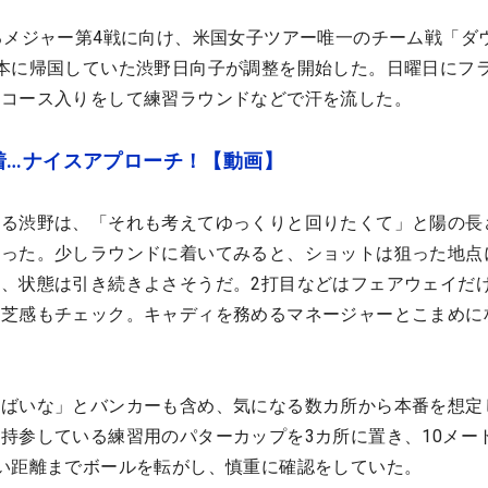
るメジャー第4戦に向け、米国女子ツアー唯一のチーム戦「ダ
本に帰国していた渋野日向子が調整を開始した。日曜日にフ
らコース入りをして練習ラウンドなどで汗を流した。
着…ナイスアプローチ！【動画】
える渋野は、「それも考えてゆっくりと回りたくて」と陽の長
なった。少しラウンドに着いてみると、ショットは狙った地点
、状態は引き続きよさそうだ。2打目などはフェアウェイだ
ど芝感もチェック。キャディを務めるマネージャーとこまめに
やばいな」とバンカーも含め、気になる数カ所から本番を想定
持参している練習用のパターカップを3カ所に置き、10メー
い距離までボールを転がし、慎重に確認をしていた。