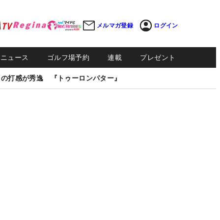
メルマガ登録
ログイン
Sニュース
ゴルフ場予約
連載
プレゼント
しの打感が秀逸 『トゥーロンパター』