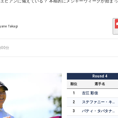
エビアンに備えている？ 本格的にメジャーウィークが始ま
yane Takagi
時00分
Round
4
順位
選手名
1
古江 彩佳
2
ステファニー・キリアコウ
3
パティ・タバタナキト