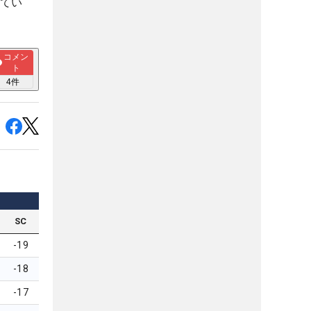
ってい
コメン
ト
4
件
SC
-19
-18
-17