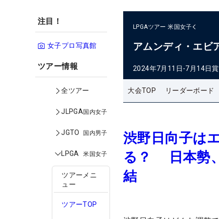
注目！
LPGAツアー
米国女子
アムンディ・エビ
女子プロ写真館
ツアー情報
2024年7月11日-7月14日
賞
大会TOP
リーダーボード
全ツアー
JLPGA
国内女子
JGTO
国内男子
渋野日向子は
る？ 日本勢
LPGA
米国女子
結
ツアーメニ
ュー
ツアーTOP