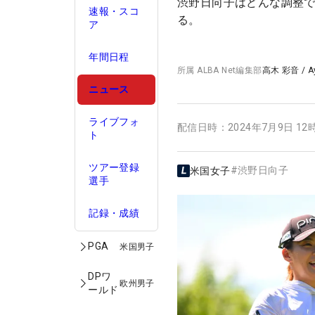
渋野日向子はどんな調整で
速報・スコ
る。
ア
年間日程
所属
ALBA Net編集部
高木 彩音
/
A
ニュース
ライブフォ
配信日時：
2024年7月9日 12
ト
ツアー登録
#
渋野日向子
米国女子
選手
記録・成績
PGA
米国男子
DPワ
欧州男子
ールド