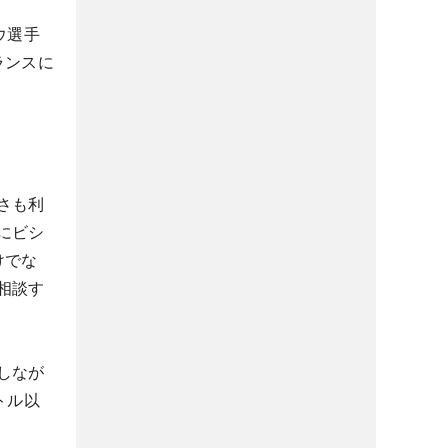
ウ選手
ランスに
さも利
にビシ
けでな
相談す
しなが
トル以