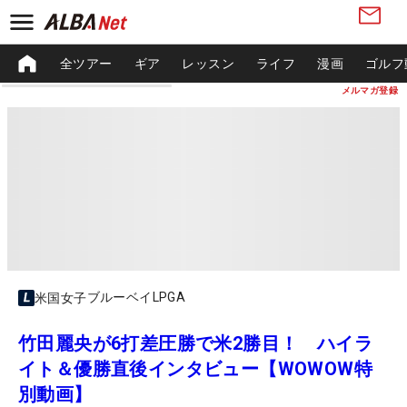
全ツアー
ギア
レッスン
ライフ
漫画
ゴルフ
メルマガ登録
ブルーベイLPGA
米国女子
竹田麗央が6打差圧勝で米2勝目！ ハイラ
イト＆優勝直後インタビュー【WOWOW特
別動画】