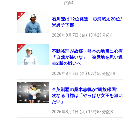
64
石川遼は12位発進 杉浦悠太20位/
米男子下部
2026年8月7日 (金) 10時29分
1
不動裕理が故郷・熊本の地震に心痛
「自然が怖いな」 被災地を思い過
去2勝の戦いへ
2026年8月7日 (金) 07時50分
19
全英制覇の桑木志帆が“凱旋帰国”
次なる目標は「やっぱり女王を狙い
たい」
2026年8月4日 (火) 16時58分
8