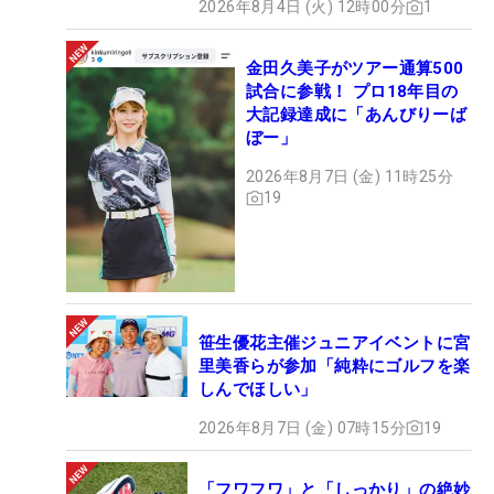
2026年8月4日 (火) 12時00分
1
金田久美子がツアー通算500
試合に参戦！ プロ18年目の
大記録達成に「あんびりーば
ぼー」
2026年8月7日 (金) 11時25分
19
笹生優花主催ジュニアイベントに宮
里美香らが参加「純粋にゴルフを楽
しんでほしい」
2026年8月7日 (金) 07時15分
19
「フワフワ」と「しっかり」の絶妙