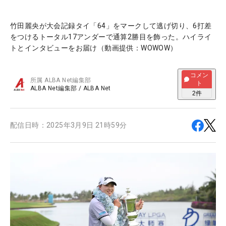
竹田麗央が大会記録タイ「64」をマークして逃げ切り、6打差
をつけるトータル17アンダーで通算2勝目を飾った。ハイライ
トとインタビューをお届け（動画提供：WOWOW）
コメン
所属
ALBA Net編集部
ト
ALBA Net編集部
/
ALBA Net
2
件
配信日時：
2025年3月9日 21時59分