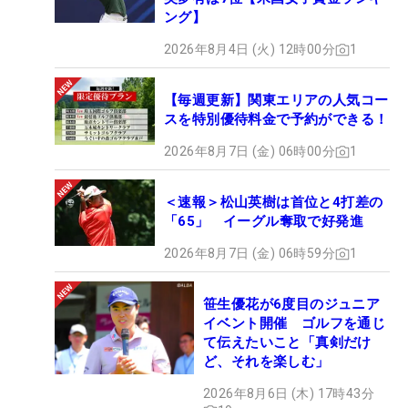
ング】
2026年8月4日 (火) 12時00分
1
【毎週更新】関東エリアの人気コー
スを特別優待料金で予約ができる！
2026年8月7日 (金) 06時00分
1
＜速報＞松山英樹は首位と4打差の
「65」 イーグル奪取で好発進
2026年8月7日 (金) 06時59分
1
笹生優花が6度目のジュニア
イベント開催 ゴルフを通じ
て伝えたいこと「真剣だけ
ど、それを楽しむ」
2026年8月6日 (木) 17時43分