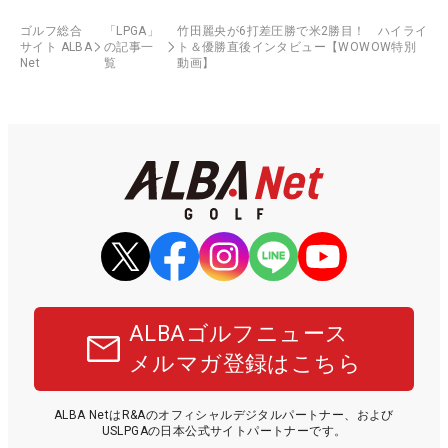
ゴルフ総合
「LPGA」
竹田麗央が6打差圧勝で米2勝目！ ハイライ
サイト ALBA
の記事一
ト＆優勝直後インタビュー【WOWOW特別
Net
覧
動画】
ALBAゴルフニュース
メルマガ登録はこちら
ALBA NetはR&Aのオフィシャルデジタルパートナー、および
USLPGAの日本公式サイトパートナーです。