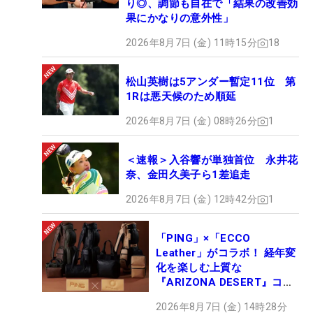
り◎、調節も自在で「結果の改善効
果にかなりの意外性」
2026年8月7日 (金) 11時15分
18
松山英樹は5アンダー暫定11位 第
1Rは悪天候のため順延
2026年8月7日 (金) 08時26分
1
＜速報＞入谷響が単独首位 永井花
奈、金田久美子ら1差追走
2026年8月7日 (金) 12時42分
1
「PING」×「ECCO
Leather」がコラボ！ 経年変
化を楽しむ上質な
『ARIZONA DESERT』コレ
クション、9月15日限定デビ
2026年8月7日 (金) 14時28分
ュー