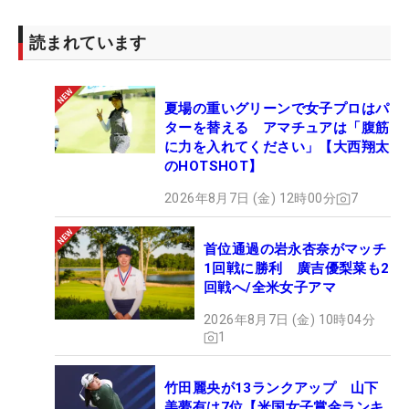
読まれています
夏場の重いグリーンで女子プロはパ
ターを替える アマチュアは「腹筋
に力を入れてください」【大西翔太
のHOTSHOT】
2026年8月7日 (金) 12時00分
7
首位通過の岩永杏奈がマッチ
1回戦に勝利 廣吉優梨菜も2
回戦へ/全米女子アマ
2026年8月7日 (金) 10時04分
1
竹田麗央が13ランクアップ 山下
美夢有は7位【米国女子賞金ランキ