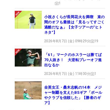
1
小祝さくらが長岡花火を満喫 束の
間のオフも最後は「見るってすごく
過酷だなぁ」【女子ツアーの“ヒト
ネタ”】
2026年8月7日 (金) 09時29分
19
「61」マークのホスラーは勝てば
70人抜き！ 大逆転プレーオフ進
出なるか
2026年8月7日 (金) 11時30分
1
全英女王・桑木志帆の14本 メジ
ャー制覇を支えたBSギア「ボール
やクラブを信頼した」【勝者のギ
ア】