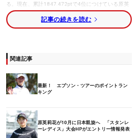
る。現在、累計1847.472ptで4位につけている原英
莉花は、「ワイルドホース女子ゴルフクラシック」
記事の続きを読む
での優勝後、ランキング15位以内が確定し昇格が決
定していたが、最終戦を待たずしてランキング10位
以内になることが確定した。
原は11位のチャン・ユンセン（中国）との差は
関連記事
835.806pt。最終戦の優勝ポイントは650ptで、加算
しても原のポイントを上回ることはない。
最新！ エプソン・ツアーのポイントラン
米女子ツアーの出場優先順位はカテゴリーごとに決
キング
定。レギュラーツアーのポイントランク80位までの
選手が最上位の『カテゴリー1』に割り振られる。
エプソンからの昇格といっても、そこには“2階層”が
原英莉花が10月に日本凱旋へ 「スタンレ
ある。今年の規定に当てはめると、ランキング10位
ーレディス」大会HPがエントリー情報発表
までは『カテゴリー9』、11～15位は『カテゴリー