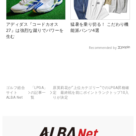
アディダス『コードカオス
猛暑を乗り切る！ こだわり機
27』は強烈な蹴りでパワーを
能派パンツ4選
生む
Recommended by
ゴルフ総合
「LPGA」
原英莉花が“上位カテゴリー”でのLPGA昇格確
サイト
の記事一
定 最終戦を前にポイントランクトップ10入
ALBA Net
覧
りが決定