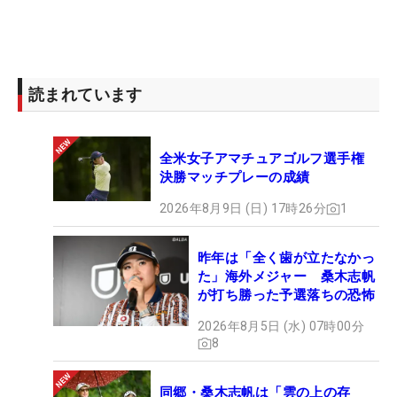
読まれています
全米女子アマチュアゴルフ選手権
決勝マッチプレーの成績
2026年8月9日 (日) 17時26分
1
昨年は「全く歯が立たなかっ
た」海外メジャー 桑木志帆
が打ち勝った予選落ちの恐怖
2026年8月5日 (水) 07時00分
8
同郷・桑木志帆は「雲の上の存