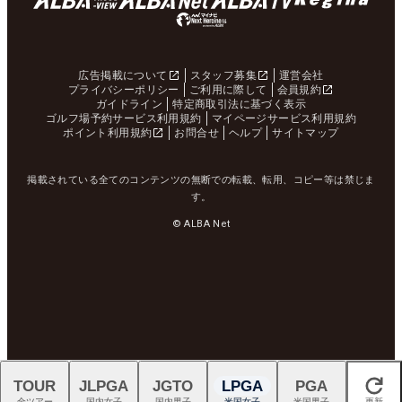
広告掲載について
スタッフ募集
運営会社
プライバシーポリシー
ご利用に際して
会員規約
ガイドライン
特定商取引法に基づく表示
ゴルフ場予約サービス利用規約
マイページサービス利用規約
ポイント利用規約
お問合せ
ヘルプ
サイトマップ
掲載されている全てのコンテンツの無断での転載、転用、コピー等は禁じま
す。
© ALBA Net
TOUR
JLPGA
JGTO
LPGA
PGA
閉じる
全ツアー
国内女子
国内男子
米国女子
米国男子
更新