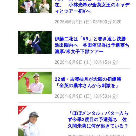
在」 小林光希が全英女王のキャデ
ィとツアー初Vへ
2026年8月9日 (日) 08時03分
20
伊藤二花は「69」と巻き返し決勝
進出圏内へ 谷田侑里香は予選落ち
濃厚/米女子下部ツアー
2026年8月8日 (土) 10時15分
1
22歳・吉澤柚月が念願の初優勝
「全英の桑木さんから刺激を」
2026年8月9日 (日) 13時53分
1
「ほぼメンタル」パター入ら
ず今季2度目の予選落ち 佐
久間朱莉に何が起きている？