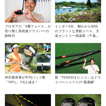
プロギアの「4層フェース」が
インター5分、都心から60分
切り開く高初速ドライバーの
のフラットな美観コース。大
新時代
栄カントリー俱楽部（千葉
県）
仲宗根澄香が平均パット数
新『TENSEIオレンジ』はドラ
『TRTL』で6人抜き！
イバーシャフトの“最適解”