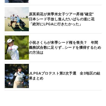
16』に入る。『カテゴリー9』の優先順位は104～
115位で、昨年のQシリーズを突破した山下美夢有
原英莉花が来季米女子ツアー昇格“確定”
らが入った『カテゴリー15』よりも上位に位置す
日本シード手放し進んだいばらの道に花
「絶対にLPGAに行きたかった」
る。第1回リシャッフルまでの出場権も、ほぼ約束
される。
小祝さくらが来季シード権を喪失？ 年間
トップ15入りを当確させたとき、「良かったです。
義務試合数に足りず…シードを獲得するため
本当に…。日本ツアーのシードもありながらこのツ
の方法は
アーを選んで、戦って来て。絶対にLPGA（米女子
ツアー）に行きたいという気持ちがあったから、そ
ういう選択をしたけれど、もうとにかく…良かった
JLPGAプロテスト第2次予選 全3地区の結
です！」とコメント。最終戦は有終の美を飾りた
果まとめ
い。
また、最終戦後のランク上位80人が『カテゴリー
A』の下部シード権を獲得する。