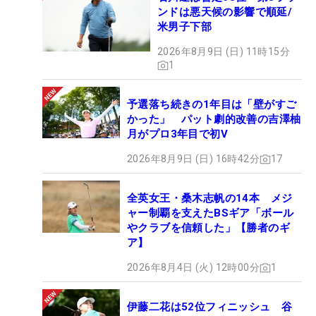
ンドは悪天候の影響で順延/
米男子下部
2026年8月9日 (日) 11時15分
1
予選落ち続きの1年目は「壁がすご
かった」 パット劇的改善の吉澤柚
月がプロ3年目で初V
2026年8月9日 (日) 16時42分
17
全英女王・桑木志帆の14本 メジ
ャー制覇を支えたBSギア「ボール
やクラブを信頼した」【勝者のギ
ア】
2026年8月4日 (火) 12時00分
1
伊藤二花は52位フィニッシュ 谷