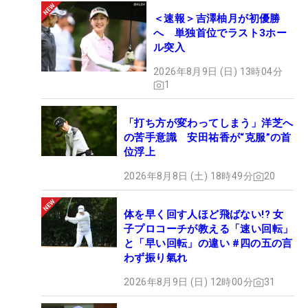
＜速報＞吉澤柚月が初優勝
へ 単独首位でラスト3ホー
ル突入
2026年8月9日 (日) 13時04分
1
「打ち方が変わってしまう」洋芝へ
の苦手意識 安田祐香が“克服”の首
位浮上
2026年8月8日 (土) 18時49分
20
体を早く回す人ほど飛ばない!? 女
子プロコーチが教える「速い回転」
と「早い回転」の違い #四の五の言
わず振り氣れ
2026年8月9日 (日) 12時00分
31