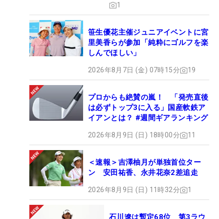
1
笹生優花主催ジュニアイベントに宮
里美香らが参加「純粋にゴルフを楽
しんでほしい」
2026年8月7日 (金) 07時15分
19
プロからも絶賛の嵐！ 「発売直後
は必ずトップ3に入る」国産軟鉄ア
イアンとは？ #週間ギアランキング
2026年8月9日 (日) 18時00分
11
＜速報＞吉澤柚月が単独首位ター
ン 安田祐香、永井花奈2差追走
2026年8月9日 (日) 11時32分
1
石川遼は暫定68位 第3ラウ