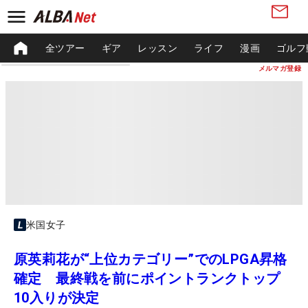
全ツアー
ギア
レッスン
ライフ
漫画
ゴルフ
メルマガ登録
米国女子
原英莉花が“上位カテゴリー”でのLPGA昇格
確定 最終戦を前にポイントランクトップ
10入りが決定