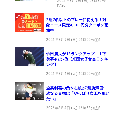
2026年8月9日 (日) 08時39分
20
2組7名以上のプレーに使える！対
象コース限定4,000円分クーポン配
布中！
2026年8月9日 (日) 06時00分
1
竹田麗央が13ランクアップ 山下
美夢有は7位【米国女子賞金ランキ
ング】
2026年8月4日 (火) 12時00分
1
全英制覇の桑木志帆が“凱旋帰国”
次なる目標は「やっぱり女王を狙い
たい」
2026年8月4日 (火) 16時58分
8