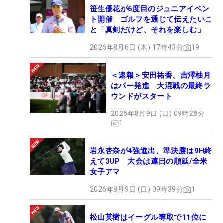
笹生優花が6度目のジュニアイベン
ト開催 ゴルフを通じて伝えたいこ
と「真剣だけど、それを楽しむ」
2026年8月6日 (木) 17時43分
19
＜速報＞安田祐香、吉澤柚月
はパー発進 大混戦の最終ラ
ウンドがスタート
2026年8月9日 (日) 09時28分
1
岩永杏奈が4強進出、準決勝は9H終
えて3UP 大会は連日の順延/全米
女子アマ
2026年8月9日 (日) 09時39分
1
松山英樹はイーグル奪取で11位に