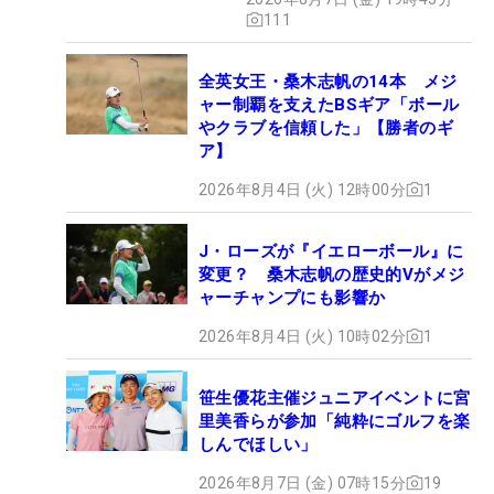
111
全英女王・桑木志帆の14本 メジ
ャー制覇を支えたBSギア「ボール
やクラブを信頼した」【勝者のギ
ア】
2026年8月4日 (火) 12時00分
1
J・ローズが『イエローボール』に
変更？ 桑木志帆の歴史的Vがメジ
ャーチャンプにも影響か
2026年8月4日 (火) 10時02分
1
笹生優花主催ジュニアイベントに宮
里美香らが参加「純粋にゴルフを楽
しんでほしい」
2026年8月7日 (金) 07時15分
19