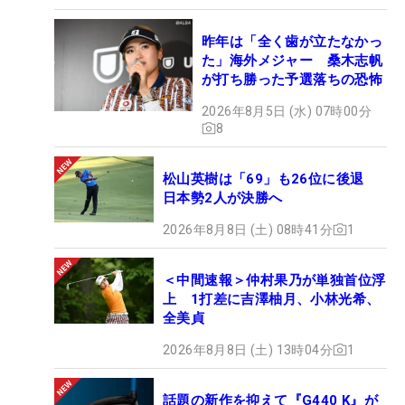
昨年は「全く歯が立たなかっ
た」海外メジャー 桑木志帆
が打ち勝った予選落ちの恐怖
2026年8月5日 (水) 07時00分
8
松山英樹は「69」も26位に後退
日本勢2人が決勝へ
2026年8月8日 (土) 08時41分
1
＜中間速報＞仲村果乃が単独首位浮
上 1打差に吉澤柚月、小林光希、
全美貞
2026年8月8日 (土) 13時04分
1
話題の新作を抑えて『G440 K』が