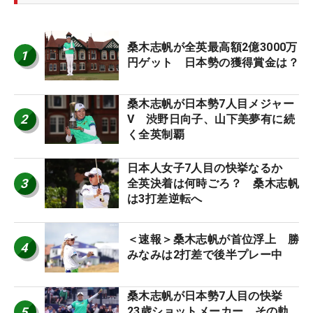
桑木志帆が全英最高額2億3000万
1
円ゲット 日本勢の獲得賞金は？
桑木志帆が日本勢7人目メジャー
2
V 渋野日向子、山下美夢有に続
く全英制覇
日本人女子7人目の快挙なるか
3
全英決着は何時ごろ？ 桑木志帆
は3打差逆転へ
＜速報＞桑木志帆が首位浮上 勝
4
みなみは2打差で後半プレー中
桑木志帆が日本勢7人目の快挙
5
23歳ショットメーカー、その軌