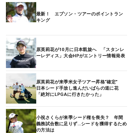
最新！ エプソン・ツアーのポイントラン
キング
原英莉花が10月に日本凱旋へ 「スタンレ
ーレディス」大会HPがエントリー情報発表
原英莉花が来季米女子ツアー昇格“確定”
日本シード手放し進んだいばらの道に花
「絶対にLPGAに行きたかった」
小祝さくらが来季シード権を喪失？ 年間
義務試合数に足りず…シードを獲得するため
の方法は