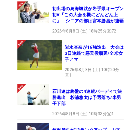
初出場の鳥海颯汰が岩手県オープン
初V「この大会を機にどんどん上
に」 シニアの部は宮本勝昌が連覇
2026年8月8日 (土) 18時25分
72
岩永杏奈が16強進出 大会は
3日連続で悪天候順延/全米女
子アマ
2026年8月8日 (土) 10時20分
1
石川遼は終盤の4連続バーディで決
勝進出 杉浦悠太は予選落ち/米男
子下部
2026年8月8日 (土) 10時33分
1
竹田麗央が13ランクアップ 山下