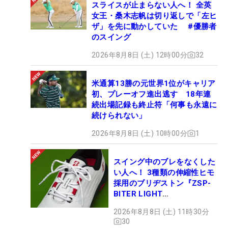
スライスが止まらない人へ！ 全英
女王・桑木志帆は切り返しで「左ヒ
ザ」を先に動かしていた #優勝者
のスイング
2026年8月8日 (土) 12時00分
32
米通算13勝の元世界1位がキャリア
初、プレーオフ進出逃す 18年連
続出場記録も終止符「何事も永遠に
続けられない」
2026年8月8日 (土) 10時00分
1
スイング中のブレをなくした
い人へ！ 3種類の伸縮性ヒモ
採用のブリヂストン『ZSP-
BITER LIGHT
MAGICLACE』、8月8日デビ
2026年8月8日 (土) 11時30分
ュー
30