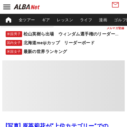
全ツアー
ギア
レッスン
ライフ
漫画
ゴルフ
メルマガ登録
松山英樹ら出場 ウィンダム選手権のリーダーボード
米国男子
北海道meijiカップ リーダーボード
国内女子
最新の世界ランキング
米国女子
[写真] 原英莉花が“上位カテゴリー”での