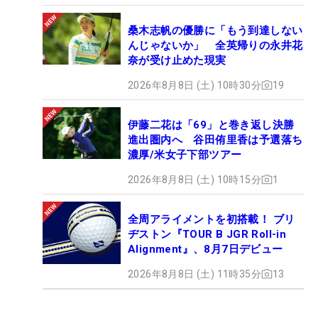
桑木志帆の優勝に「もう到達しない
んじゃないか」 全英帰りの永井花
奈が受け止めた現実
2026年8月8日 (土) 10時30分
19
伊藤二花は「69」と巻き返し決勝
進出圏内へ 谷田侑里香は予選落ち
濃厚/米女子下部ツアー
2026年8月8日 (土) 10時15分
1
全周アライメントを初搭載！ ブリ
ヂストン『TOUR B JGR Roll-in
Alignment』、8月7日デビュー
2026年8月8日 (土) 11時35分
13