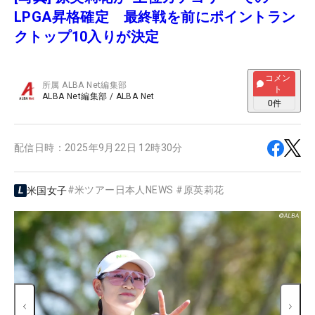
LPGA昇格確定 最終戦を前にポイントラン
クトップ10入りが決定
コメン
所属
ALBA Net編集部
ト
ALBA Net編集部
/
ALBA Net
0
件
配信日時：
2025年9月22日 12時30分
#
米ツアー日本人NEWS
#
原英莉花
米国女子