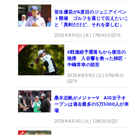
笹生優花が6度目のジュニアイベン
ト開催 ゴルフを通じて伝えたいこ
と「真剣だけど、それを楽しむ」
2026年8月6日 (木) 17時43分
19
6戦連続予選落ちから復活の
狼煙 入谷響を救った師匠・
中嶋常幸の助言
2026年8月8日 (土) 07時45分
19
桑木志帆がメジャーV AIG女子オ
ープンは過去最多の5万5000人が来
場
2026年8月4日 (火) 12時30分
1