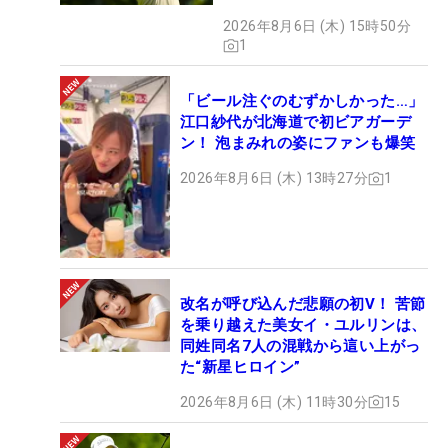
開
2026年8月6日 (木) 15時50分
1
「ビール注ぐのむずかしかった…」
江口紗代が北海道で初ビアガーデ
ン！ 泡まみれの姿にファンも爆笑
2026年8月6日 (木) 13時27分
1
改名が呼び込んだ悲願の初V！ 苦節
を乗り越えた美女イ・ユルリンは、
同姓同名7人の混戦から這い上がっ
た“新星ヒロイン”
2026年8月6日 (木) 11時30分
15