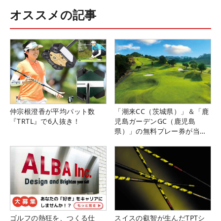
オススメの記事
仲宗根澄香が平均パット数
「潮来CC（茨城県）」＆「鹿
『TRTL』で6人抜き！
児島ガーデンGC（鹿児島
県）」の無料プレー券が当た
る！！
ゴルフの熱狂を、つくる仕
スイスの叡智が生んだTPTシ