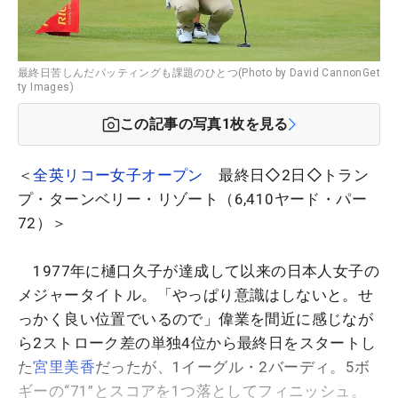
最終日苦しんだパッティングも課題のひとつ(Photo by David CannonGet
ty Images)
この記事の写真
1
枚を見る
＜
全英リコー女子オープン
最終日◇2日◇トラン
プ・ターンベリー・リゾート（6,410ヤード・パー
72）＞
1977年に樋口久子が達成して以来の日本人女子の
メジャータイトル。「やっぱり意識はしないと。せ
っかく良い位置でいるので」偉業を間近に感じなが
ら2ストローク差の単独4位から最終日をスタートし
た
宮里美香
だったが、1イーグル・2バーディ。5ボ
ギーの“71”とスコアを1つ落としてフィニッシュ。