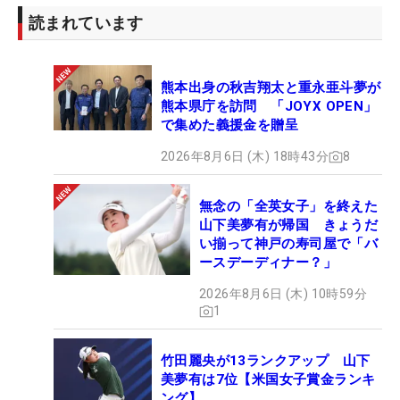
って下り。スピンをかけて止められればと思ってい
読まれています
たけど、うまくスライスして入ってくれた」と約20
ヤードの3打目を直接放り込んでチップインイーグ
ルとしたが、直後の15番、16番と連続ボギーでつか
熊本出身の秋吉翔太と重永亜斗夢が
みかけた流れを終盤につなげることができなかっ
熊本県庁を訪問 「JOYX OPEN」
た。
で集めた義援金を贈呈
2026年8月6日 (木) 18時43分
8
戦い終えて「やりきりました。大崩れしなかった
のは一つ、自分の中で収穫だと考えています」と途
無念の「全英女子」を終えた
中から強風が吹きつける中でのプレーに及第点はつ
山下美夢有が帰国 きょうだ
けた。しかし、リーダーボードの上位に並ぶ名前を
い揃って神戸の寿司屋で「バ
ースデーディナー？」
見て、痛感するのは自身との差。「最終日にインビ
ーやリディアもすごく伸ばしてましたし、3日目ま
2026年8月6日 (木) 10時59分
1
でにいいゴルフをしていても最終日に爆発的なスコ
アを出さないと、やっぱりこのツアーでは勝てな
竹田麗央が13ランクアップ 山下
い」。首位との7打差はそのまま世界と自分との距
美夢有は7位【米国女子賞金ランキ
離をあらわしているようだった。
ング】