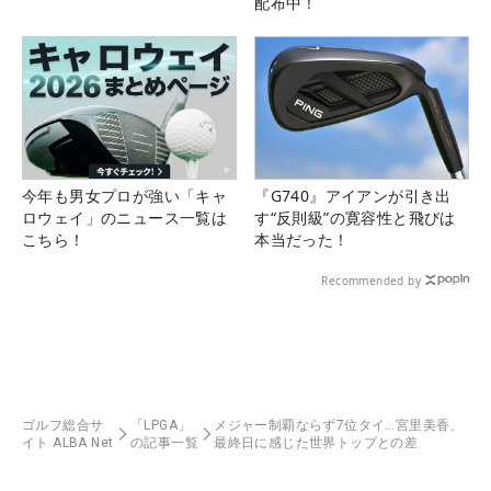
配布中！
今年も男女プロが強い「キャ
『G740』アイアンが引き出
ロウェイ」のニュース一覧は
す“反則級”の寛容性と飛びは
こちら！
本当だった！
Recommended by
ゴルフ総合サ
「LPGA」
メジャー制覇ならず7位タイ…宮里美香、
イト ALBA Net
の記事一覧
最終日に感じた世界トップとの差