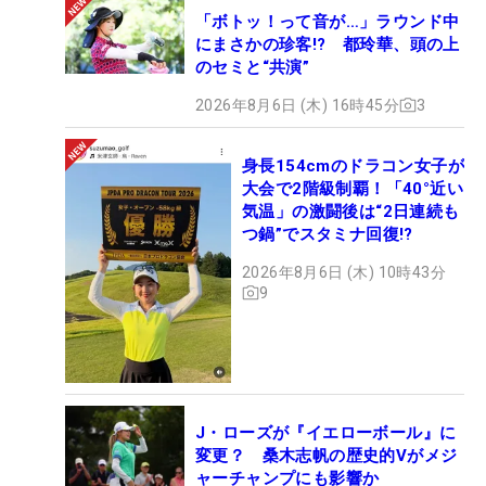
「ボトッ！って音が…」ラウンド中
にまさかの珍客!? 都玲華、頭の上
のセミと“共演”
2026年8月6日 (木) 16時45分
3
身長154cmのドラコン女子が
大会で2階級制覇！「40°近い
気温」の激闘後は“2日連続も
つ鍋”でスタミナ回復!?
2026年8月6日 (木) 10時43分
9
J・ローズが『イエローボール』に
変更？ 桑木志帆の歴史的Vがメジ
ャーチャンプにも影響か