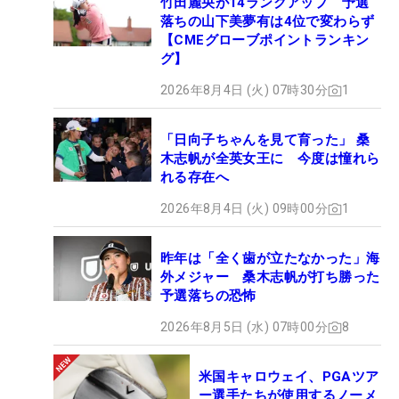
竹田麗央が14ランクアップ 予選
落ちの山下美夢有は4位で変わらず
【CMEグローブポイントランキン
グ】
2026年8月4日 (火) 07時30分
1
「日向子ちゃんを見て育った」 桑
木志帆が全英女王に 今度は憧れら
れる存在へ
2026年8月4日 (火) 09時00分
1
昨年は「全く歯が立たなかった」海
外メジャー 桑木志帆が打ち勝った
予選落ちの恐怖
2026年8月5日 (水) 07時00分
8
米国キャロウェイ、PGAツア
ー選手たちが使用するノーメ