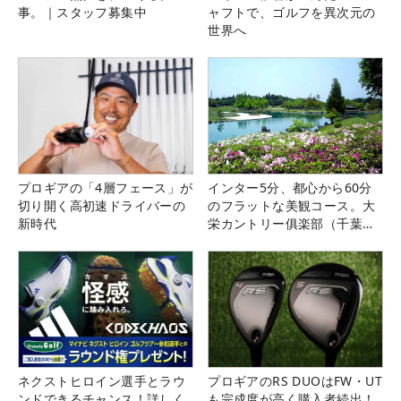
事。｜スタッフ募集中
ャフトで、ゴルフを異次元の
世界へ
プロギアの「4層フェース」が
インター5分、都心から60分
切り開く高初速ドライバーの
のフラットな美観コース。大
新時代
栄カントリー俱楽部（千葉
県）
ネクストヒロイン選手とラウ
プロギアのRS DUOはFW・UT
ンドできるチャンス！詳しく
も完成度が高く購入者続出！