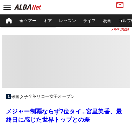
全ツアー
ギア
レッスン
ライフ
漫画
ゴルフ
メルマガ登録
全英リコー女子オープン
米国女子
メジャー制覇ならず7位タイ…宮里美香、最
終日に感じた世界トップとの差