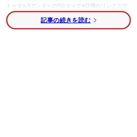
トータル5アンダーの7位タイで4日間の
リンクス
で
の戦いを終えた。
記事の続きを読む
最終組の1つ前でスーザン・ぺターセン（ノルウ
ェー）と共にスタートした宮里は1番で幸先よくバ
ーディを奪取。4番はボギーとするも、7番パー5で
バーディを奪い返し1つスコアを伸ばして、サンデ
ーバックナインでの戦いに入った。周囲の選手も伸
ばしていたが「トップしか見ていなかった」とあき
らめない。だが、その勝負どころで苦しんだ。
3日間の戦いを支えたパッティングが思うように
決まらない。「入らないときはありますよね。3日
間ずっと入っていたのに、それが最終日に来てしま
った。4日間それができれば最高だった」。11番で
ボギーを叩いた後の14番パー5では「マウンドを上