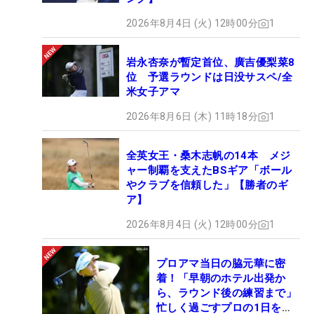
2026年8月4日 (火) 12時00分
1
岩永杏奈が暫定首位、廣吉優梨菜8
位 予選ラウンドは日没サスペ/全
米女子アマ
2026年8月6日 (木) 11時18分
1
全英女王・桑木志帆の14本 メジ
ャー制覇を支えたBSギア「ボール
やクラブを信頼した」【勝者のギ
ア】
2026年8月4日 (火) 12時00分
1
プロアマ当日の脇元華に密
着！「早朝のホテル出発か
ら、ラウンド後の練習まで」
忙しく過ごすプロの1日を公