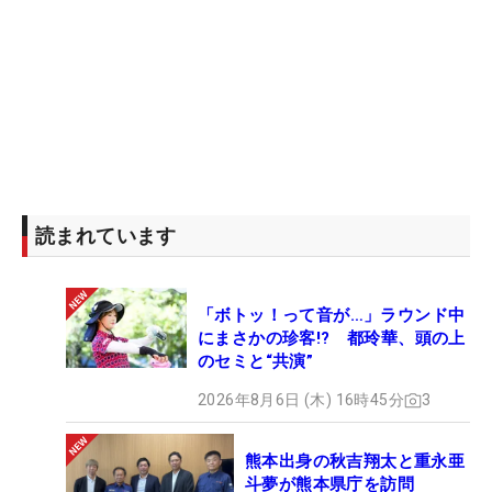
読まれています
「ボトッ！って音が…」ラウンド中
にまさかの珍客!? 都玲華、頭の上
のセミと“共演”
2026年8月6日 (木) 16時45分
3
熊本出身の秋吉翔太と重永亜
斗夢が熊本県庁を訪問