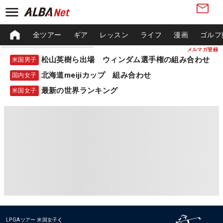
全ツアー
ギア
レッスン
ライフ
漫画
ゴルフ
メルマガ登録
松山英樹ら出場 ウィンダム選手権の組み合わせ
米国男子
北海道meijiカップ 組み合わせ
国内女子
最新の世界ランキング
米国女子
LPGAツアー
米国女子