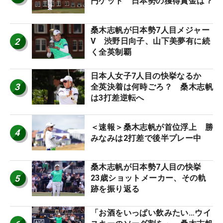
円ゲット 日本勢の獲得賞金は？
桑木志帆が日本勢7人目メジャー
2
V 渋野日向子、山下美夢有に続
く全英制覇
日本人女子7人目の快挙なるか
3
全英決着は何時ごろ？ 桑木志帆
は3打差逆転へ
＜速報＞桑木志帆が首位浮上 勝
4
みなみは2打差で後半プレー中
桑木志帆が日本勢7人目の快挙
5
23歳ショットメーカー、その軌
跡を振り返る
「お酒をいっぱい飲みたい…ウイ