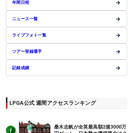
→
年間日程
→
ニュース一覧
→
ライブフォト一覧
→
ツアー登録選手
→
記録成績
LPGA公式 週間アクセスランキング
桑木志帆が全英最高額2億3000万
1