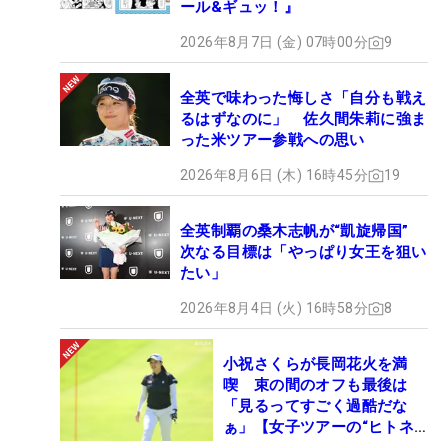
ール&ギュッ！』
2026年8月7日 (金) 07時00分
9
全英で味わった悔しさ「自分も戦え
るはずなのに」 佐久間朱莉に強ま
った米ツアー参戦への思い
2026年8月6日 (木) 16時45分
19
全英制覇の桑木志帆が“凱旋帰国”
次なる目標は「やっぱり女王を狙い
たい」
2026年8月4日 (火) 16時58分
8
小祝さくらが長岡花火を満
喫 束の間のオフも最後は
「見るってすごく過酷だな
ぁ」【女子ツアーの“ヒトネ