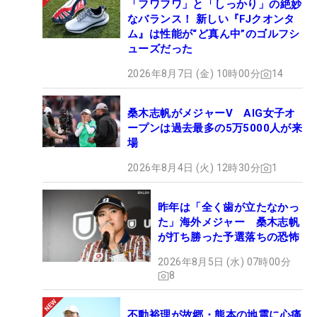
「フワフワ」と「しっかり」の絶妙
なバランス！ 新しい『FJクオンタ
ム』は性能が“ど真ん中”のゴルフシ
ューズだった
2026年8月7日 (金) 10時00分
14
桑木志帆がメジャーV AIG女子オ
ープンは過去最多の5万5000人が来
場
2026年8月4日 (火) 12時30分
1
昨年は「全く歯が立たなかっ
た」海外メジャー 桑木志帆
が打ち勝った予選落ちの恐怖
2026年8月5日 (水) 07時00分
8
不動裕理が故郷・熊本の地震に心痛