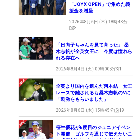
「JOYX OPEN」で集めた義
援金を贈呈
2026年8月6日 (木) 18時43分
8
「日向子ちゃんを見て育った」 桑
木志帆が全英女王に 今度は憧れら
れる存在へ
2026年8月4日 (火) 09時00分
1
全英より国内を選んだ河本結 女王
レースで離されるも桑木志帆のVに
「刺激をもらいました」
2026年8月6日 (木) 15時45分
19
笹生優花が6度目のジュニアイベン
ト開催 ゴルフを通じて伝えたいこ