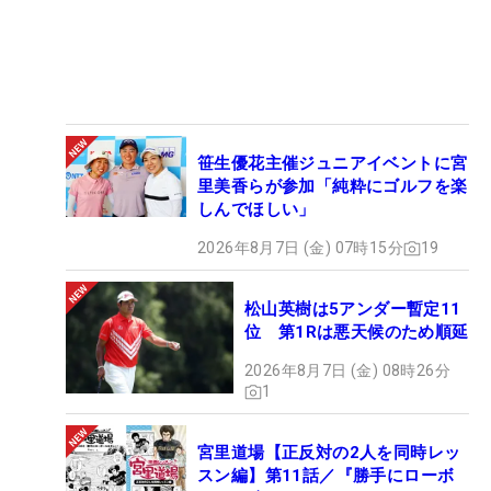
笹生優花主催ジュニアイベントに宮
里美香らが参加「純粋にゴルフを楽
しんでほしい」
2026年8月7日 (金) 07時15分
19
松山英樹は5アンダー暫定11
位 第1Rは悪天候のため順延
2026年8月7日 (金) 08時26分
1
宮里道場【正反対の2人を同時レッ
スン編】第11話／『勝手にローボ