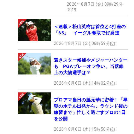
タ”】
2026年8月7日 (金) 09時29分
19
＜速報＞松山英樹は首位と4打差の
「65」 イーグル奪取で好発進
2026年8月7日 (金) 06時59分
1
若きスター候補やメジャーハンター
も PGAプレーオフ争い、当落線
上の大物選手は？
2026年8月6日 (木) 14時02分
1
プロアマ当日の脇元華に密着！「早
朝のホテル出発から、ラウンド後の
練習まで」忙しく過ごすプロの1日
を公開
2026年8月6日 (木) 15時50分
1