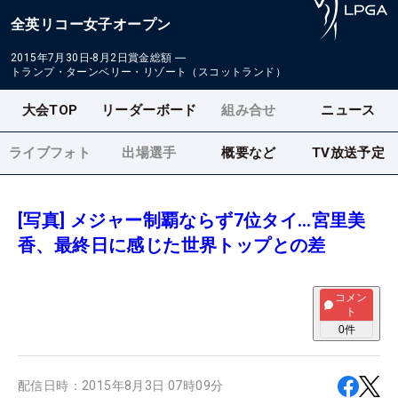
全英リコー女子オープン
2015年7月30日-8月2日
賞金総額
―
トランプ・ターンベリー・リゾート（スコットランド）
大会TOP
リーダーボード
組み合せ
ニュース
ライブフォト
出場選手
概要など
TV放送予定
[写真] メジャー制覇ならず7位タイ…宮里美
香、最終日に感じた世界トップとの差
コメン
ト
0
件
配信日時：
2015年8月3日 07時09分