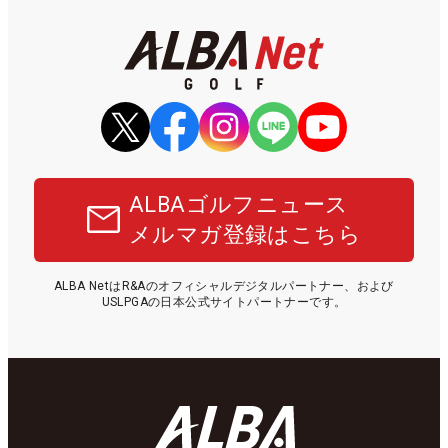
アディダス『コードカオス
『G740』アイアンが引き出
27』は強烈な蹴りでパワーを
す“反則級”の寛容性と飛びは
生む
本当だった！
猛暑を乗り切る！ こだわり機
仲宗根澄香が平均パット数
能派パンツ4選
『TRTL』で6人抜き！