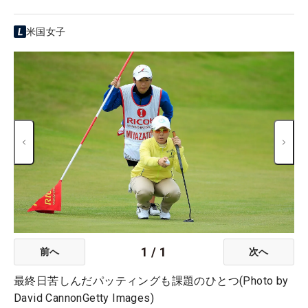
米国女子
1
/
1
前へ
次へ
最終日苦しんだパッティングも課題のひとつ(Photo by
David CannonGetty Images)