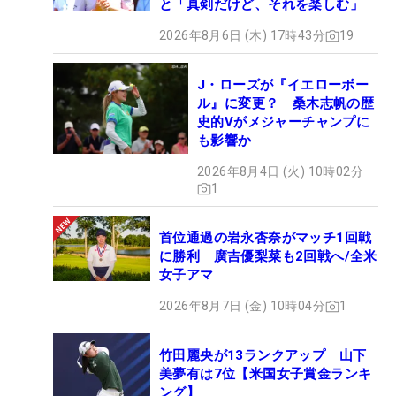
と「真剣だけど、それを楽しむ」
2026年8月6日 (木) 17時43分
19
J・ローズが『イエローボー
ル』に変更？ 桑木志帆の歴
史的Vがメジャーチャンプに
も影響か
2026年8月4日 (火) 10時02分
1
首位通過の岩永杏奈がマッチ1回戦
に勝利 廣吉優梨菜も2回戦へ/全米
女子アマ
2026年8月7日 (金) 10時04分
1
竹田麗央が13ランクアップ 山下
美夢有は7位【米国女子賞金ランキ
ング】