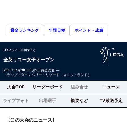
賞金ランキング
年間日程
ポイント・成績
LPGAツアー
米国女子
全英リコー女子オープン
2015年7月30日-8月2日
賞金総額
―
トランプ・ターンベリー・リゾート（スコットランド）
大会TOP
リーダーボード
組み合せ
ニュース
ライブフォト
出場選手
概要など
TV放送予定
【この大会のニュース】