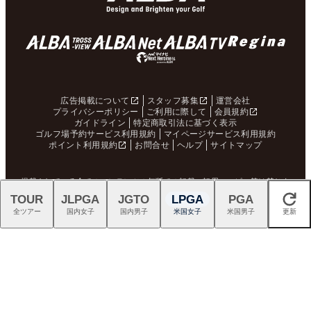
8-9月のプレーに2回使える！
新『TENSEIオレンジ』はドラ
コース限定2,000円クーポン
イバーシャフトの“最適解”
配布中！
スイスの叡智が生んだTPTシ
プロギアのRS DUOはFW・UT
ャフトで、ゴルフを異次元の
も完成度が高く購入者続出！
世界へ
TOUR
JLPGA
JGTO
LPGA
PGA
閉じる
全ツアー
国内女子
国内男子
米国女子
米国男子
更新