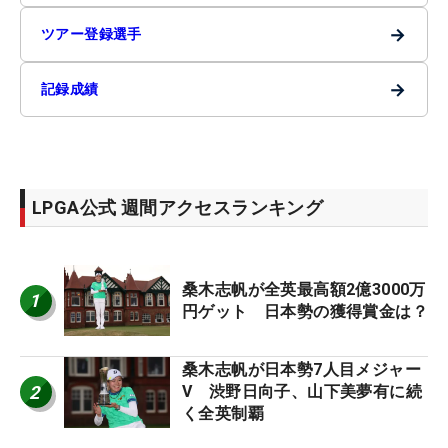
→
ツアー登録選手
→
記録成績
LPGA公式 週間アクセスランキング
桑木志帆が全英最高額2億3000万
1
円ゲット 日本勢の獲得賞金は？
桑木志帆が日本勢7人目メジャー
2
V 渋野日向子、山下美夢有に続
く全英制覇