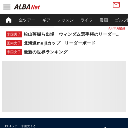
全ツアー
ギア
レッスン
ライフ
漫画
ゴルフ
メルマガ登録
松山英樹ら出場 ウィンダム選手権のリーダーボード
米国男子
北海道meijiカップ リーダーボード
国内女子
最新の世界ランキング
米国女子
LPGAツアー
米国女子