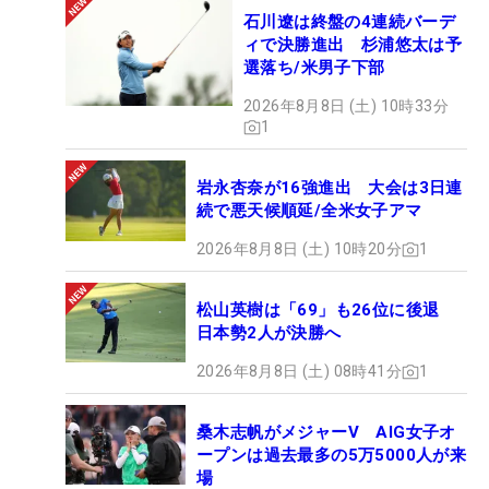
石川遼は終盤の4連続バーデ
ィで決勝進出 杉浦悠太は予
選落ち/米男子下部
2026年8月8日 (土) 10時33分
1
岩永杏奈が16強進出 大会は3日連
続で悪天候順延/全米女子アマ
2026年8月8日 (土) 10時20分
1
松山英樹は「69」も26位に後退
日本勢2人が決勝へ
2026年8月8日 (土) 08時41分
1
桑木志帆がメジャーV AIG女子オ
ープンは過去最多の5万5000人が来
場