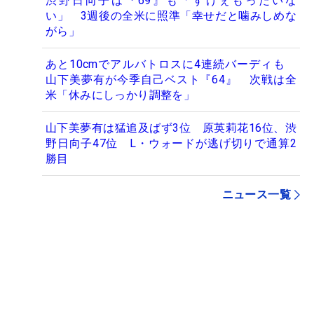
渋野日向子は『69』も「すげぇもったいな
い」 3週後の全米に照準「幸せだと噛みしめな
がら」
あと10cmでアルバトロスに4連続バーディも
山下美夢有が今季自己ベスト『64』 次戦は全
米「休みにしっかり調整を」
山下美夢有は猛追及ばず3位 原英莉花16位、渋
野日向子47位 L・ウォードが逃げ切りで通算2
勝目
ニュース一覧