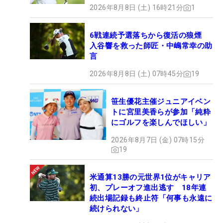
2026年8月8日 (土) 16時21分
1
6戦連続予選落ちから復活の狼煙
入谷響を救った師匠・中嶋常幸の助
言
2026年8月8日 (土) 07時45分
19
笹生優花主催ジュニアイベン
トに宮里美香らが参加「純粋
にゴルフを楽しんでほしい」
2026年8月7日 (金) 07時15分
19
米通算13勝の元世界1位がキャリア
初、プレーオフ進出逃す 18年連
続出場記録も終止符「何事も永遠に
続けられない」