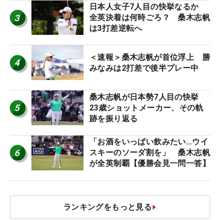
日本人女子7人目の快挙なるか
3
全英決着は何時ごろ？ 桑木志帆
は3打差逆転へ
＜速報＞桑木志帆が首位浮上 勝
4
みなみは2打差で後半プレー中
桑木志帆が日本勢7人目の快挙
5
23歳ショットメーカー、その軌
跡を振り返る
「お酒をいっぱい飲みたい…ウイ
6
スキーのソーダ割を」 桑木志帆
が全英制覇【優勝会見一問一答】
ランキングをもっと見る