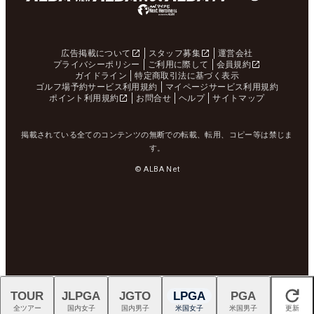
広告掲載について
スタッフ募集
運営会社
プライバシーポリシー
ご利用に際して
会員規約
ガイドライン
特定商取引法に基づく表示
ゴルフ場予約サービス利用規約
マイページサービス利用規約
ポイント利用規約
お問合せ
ヘルプ
サイトマップ
掲載されている全てのコンテンツの無断での転載、転用、コピー等は禁じま
す。
© ALBA Net
TOUR
JLPGA
JGTO
LPGA
PGA
閉じる
全ツアー
国内女子
国内男子
米国女子
米国男子
更新