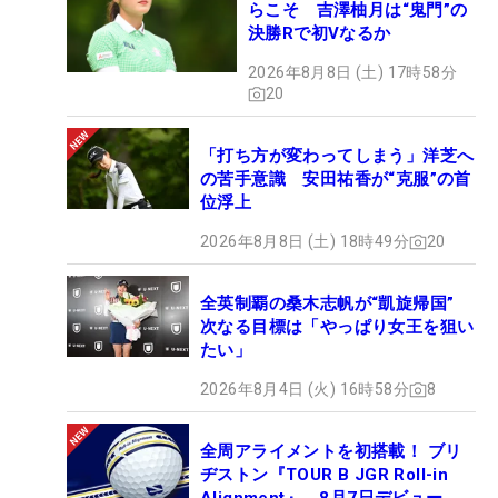
らこそ 吉澤柚月は“鬼門”の
決勝Rで初Vなるか
2026年8月8日 (土) 17時58分
20
「打ち方が変わってしまう」洋芝へ
の苦手意識 安田祐香が“克服”の首
位浮上
2026年8月8日 (土) 18時49分
20
全英制覇の桑木志帆が“凱旋帰国”
次なる目標は「やっぱり女王を狙い
たい」
2026年8月4日 (火) 16時58分
8
全周アライメントを初搭載！ ブリ
ヂストン『TOUR B JGR Roll-in