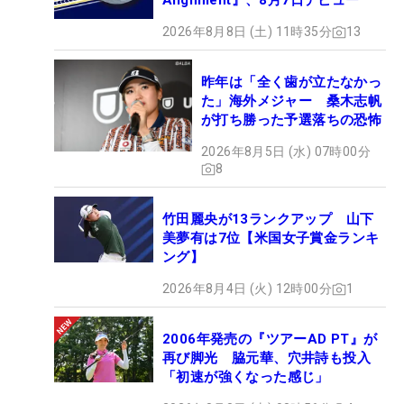
Alignment』、8月7日デビュー
2026年8月8日 (土) 11時35分
13
昨年は「全く歯が立たなかっ
た」海外メジャー 桑木志帆
が打ち勝った予選落ちの恐怖
2026年8月5日 (水) 07時00分
8
竹田麗央が13ランクアップ 山下
美夢有は7位【米国女子賞金ランキ
ング】
2026年8月4日 (火) 12時00分
1
2006年発売の『ツアーAD PT』が
再び脚光 脇元華、穴井詩も投入
「初速が強くなった感じ」