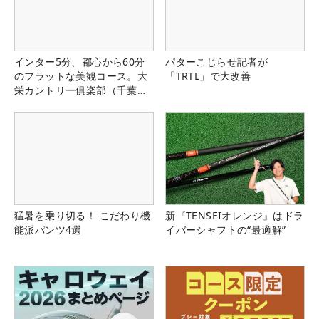
インター5分、都心から60分
パターこじらせ記者が
のフラットな美観コース。大
「TRTL」で大改善
栄カントリー俱楽部（千葉
県）
猛暑を乗り切る！ こだわり機
新『TENSEIオレンジ』はドラ
能派パンツ4選
イバーシャフトの“最適解”