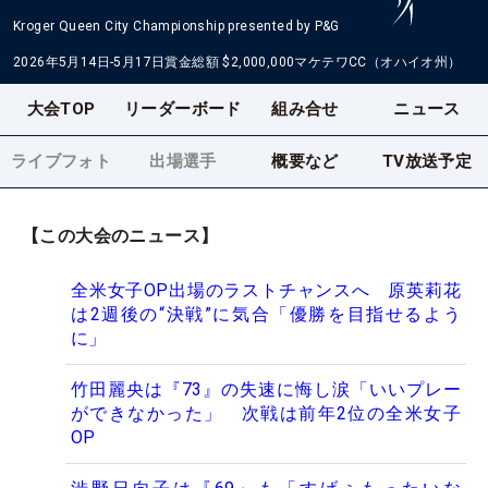
Kroger Queen City Championship presented by P&G
2026年5月14日-5月17日
賞金総額
$2,000,000
マケテワCC（オハイオ州）
大会TOP
リーダーボード
組み合せ
ニュース
ライブフォト
出場選手
概要など
TV放送予定
【この大会のニュース】
全米女子OP出場のラストチャンスへ 原英莉花
は2週後の“決戦”に気合「優勝を目指せるよう
に」
竹田麗央は『73』の失速に悔し涙「いいプレー
ができなかった」 次戦は前年2位の全米女子
OP