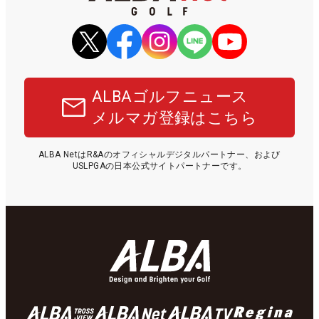
ALBAゴルフニュース
メルマガ登録はこちら
ALBA NetはR&Aのオフィシャルデジタルパートナー、および
USLPGAの日本公式サイトパートナーです。