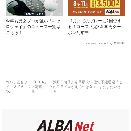
今年も男女プロが強い「キャ
11月までのプレーに2回使え
ロウェイ」のニュース一覧は
る！コース限定3,500円クー
こちら！
ポン配布中！
Recommended by
ゴルフ総合サ
「LPGA」
渋野日向子が今季最高25位で予選通過「こ
イト ALBA
の写真一
の位置で向かえるのは久々…まだまだいけ
Net
覧
る」