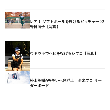
レア！ ソフトボールを投げるピッチャー 渋
野日向子【写真】
ウキウキでヘビを投げるシブコ【写真】
松山英樹がV争いへ急浮上 全米プロ リー
ダーボード