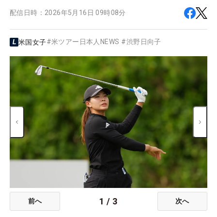
配信日時：
2026年5月16日 09時08分
#
米ツアー日本人NEWS
#
渋野日向子
米国女子
1
/
3
前へ
次へ