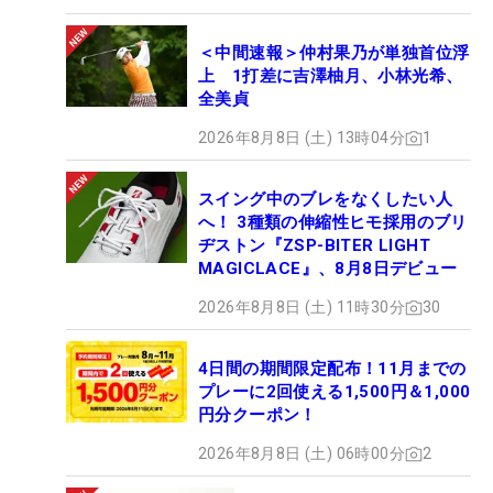
＜中間速報＞仲村果乃が単独首位浮
上 1打差に吉澤柚月、小林光希、
全美貞
2026年8月8日 (土) 13時04分
1
スイング中のブレをなくしたい人
へ！ 3種類の伸縮性ヒモ採用のブリ
ヂストン『ZSP-BITER LIGHT
MAGICLACE』、8月8日デビュー
2026年8月8日 (土) 11時30分
30
4日間の期間限定配布！11月までの
プレーに2回使える1,500円＆1,000
円分クーポン！
2026年8月8日 (土) 06時00分
2