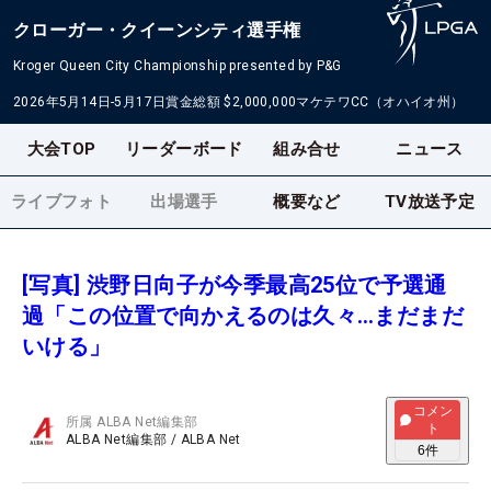
クローガー・クイーンシティ選手権
Kroger Queen City Championship presented by P&G
2026年5月14日-5月17日
賞金総額
$2,000,000
マケテワCC（オハイオ州）
大会TOP
リーダーボード
組み合せ
ニュース
ライブフォト
出場選手
概要など
TV放送予定
[写真] 渋野日向子が今季最高25位で予選通
過「この位置で向かえるのは久々…まだまだ
いける」
コメン
所属
ALBA Net編集部
ト
ALBA Net編集部
/
ALBA Net
6
件