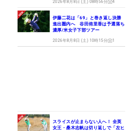
2026年8月8日 (土) 08時56分
4
伊藤二花は「69」と巻き返し決勝
進出圏内へ 谷田侑里香は予選落ち
濃厚/米女子下部ツアー
2026年8月8日 (土) 10時15分
1
スライスが止まらない人へ！ 全英
女王・桑木志帆は切り返しで「左ヒ