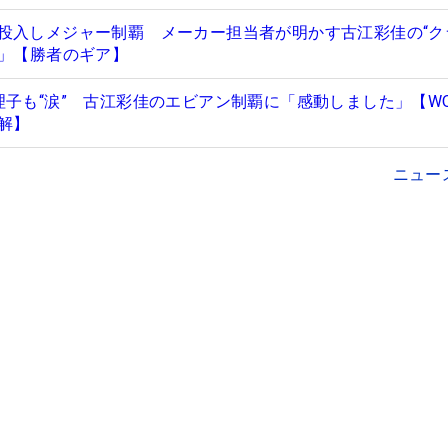
投入しメジャー制覇 メーカー担当者が明かす古江彩佳の“ク
…」【勝者のギア】
理子も“涙” 古江彩佳のエビアン制覇に「感動しました」【WO
解】
ニュー