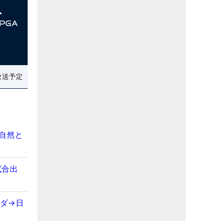
放送予定
自然と
試合出
ダ→日