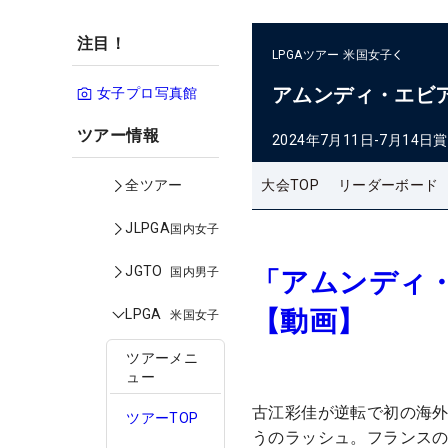
注目！
LPGAツアー
米国女子
アムンディ・エビ
女子プロ写真館
ツアー情報
2024年7月11日-7月14日
賞
大会TOP
リーダーボード
全ツアー
JLPGA
国内女子
JGTO
国内男子
「アムンディ
【動画】
LPGA
米国女子
ツアーメニ
ュー
古江彩佳が逆転で初の海外
ツアーTOP
うのラッシュ。フランスの