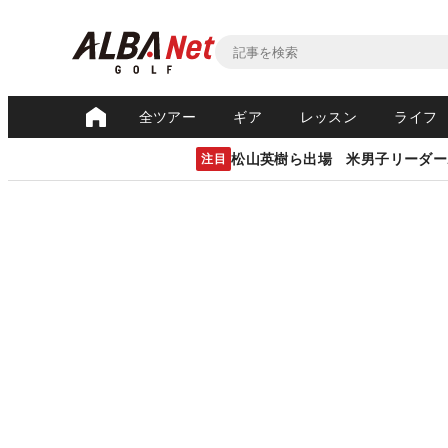
全ツアー
ギア
レッスン
ライフ
松山英樹ら出場 米男子リーダー
注目