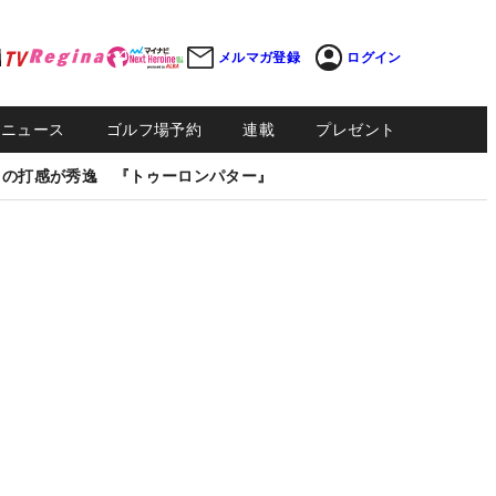
メルマガ登録
ログイン
Sニュース
ゴルフ場予約
連載
プレゼント
しの打感が秀逸 『トゥーロンパター』