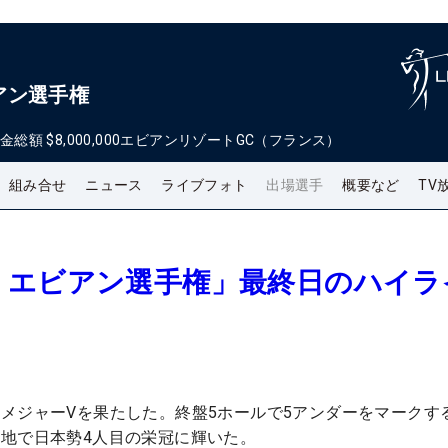
アン選手権
金総額
$8,000,000
エビアンリゾートGC（フランス）
組み合せ
ニュース
ライブフォト
出場選手
概要など
TV
・エビアン選手権」最終日のハイラ
メジャーVを果たした。終盤5ホールで5アンダーをマークす
地で日本勢4人目の栄冠に輝いた。