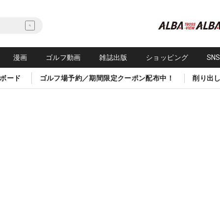
漫画
ゴルフ動画
雑誌出版
ショッピング
SN
ボード
ゴルフ場予約／期間限定クーポン配布中！
削り出