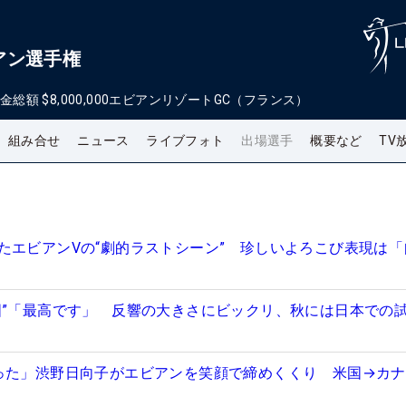
アン選手権
金総額
$8,000,000
エビアンリゾートGC（フランス）
組み合せ
ニュース
ライブフォト
出場選手
概要など
TV
たエビアンVの“劇的ラストシーン” 珍しいよろこび表現は「
国”「最高です」 反響の大きさにビックリ、秋には日本での
った」渋野日向子がエビアンを笑顔で締めくくり 米国→カナ