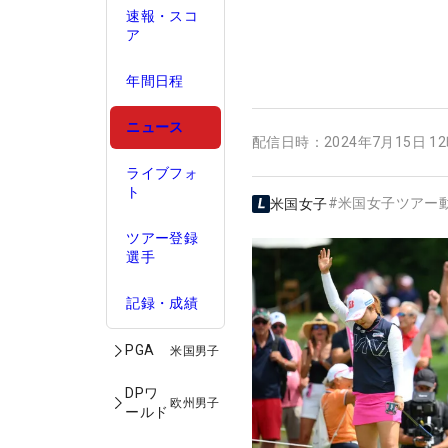
速報・スコ
ア
年間日程
ニュース
配信日時：
2024年7月15日 1
ライブフォ
ト
#
米国女子ツアー
米国女子
ツアー登録
選手
記録・成績
PGA
米国男子
DPワ
欧州男子
ールド