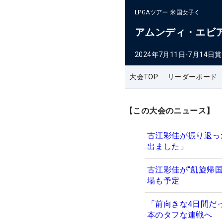
LPGAツアー
米国女子
アムンディ・エビ
2024年7月11日-7月14日
賞
大会TOP
リーダーボード
【この大会のニュース】
古江彩佳が振り返っ
出ました」
古江彩佳が“凱旋帰
場も予定
「前向きな4日間だ
本のタフな連戦へ