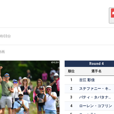
2時03分
動画
Round
4
順位
選手名
1
古江 彩佳
2
ステファニー・キリアコウ
3
パティ・タバタナキト
4
ローレン・コフリン