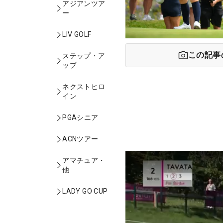
アジアンツア
ー
LIV GOLF
この記事
ステップ・ア
ップ
ネクストヒロ
イン
PGAシニア
ACNツアー
アマチュア・
他
LADY GO CUP