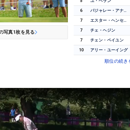
5
ユ・ヘラン
6
パジャレー・アナナルカルン
7
エスター・ヘンセライト
7
チェ・ヘジン
の写真
1
枚を見る
7
チェン・ペイユン
10
アリー・ユーイング
順位の続き