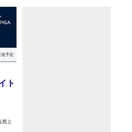
放送予定
イト
る怒と