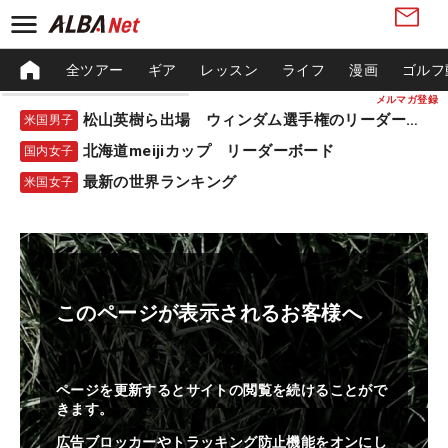
全ツアー
ギア
レッスン
ライフ
漫画
ゴルフ
メルマガ登録
松山英樹ら出場 ウィンダム選手権のリーダーボード
米国男子
北海道meijiカップ リーダーボード
国内女子
最新の世界ランキング
米国女子
このページが表示されるお客様へ
ページを更新するとサイトの閲覧を続けることがで
きます。
広告ブロッカーやトラッキング防止機能をオンにし