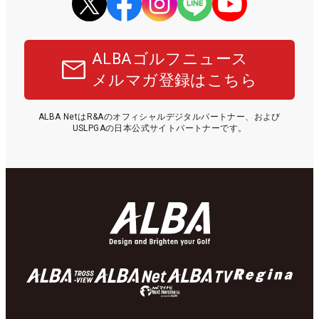
ALBAゴルフニュース
メルマガ登録はこちら
ALBA NetはR&Aのオフィシャルデジタルパートナー、および
USLPGAの日本公式サイトパートナーです。