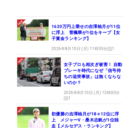
1620万円上乗せの吉澤柚月が11位
に浮上 菅楓華が1位をキープ【女
子賞金ランキング】
2026年8月10日 (月) 11時30分
1
女子プロも相次ぎ被害！ 自動
ブレーキ時代になぜ「信号待
ちの追突事故」は無くならな
いのか？
2026年8月10日 (月) 12時00分
1
初優勝の吉澤柚月が18→12位に浮
上 メジャーV・桑木志帆が1位独
走【メルセデス・ランキング】