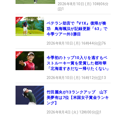
2026年8月10日 (月) 10時06分
1
ベテラン助言で『V1X』復帰が奏
功 鳥海颯汰が記録更新「63」で
今季ツアー外3勝目
2026年8月10日 (月) 16時44分
76
今季初のトップ10入りを逃すもベ
ストルーキー賞を受賞した都玲華
「北海道すきだなー帰りたくない」
2026年8月10日 (月) 16時12分
13
竹田麗央が13ランクアップ 山下
美夢有は7位【米国女子賞金ランキ
ング】
2026年8月4日 (火) 12時00分
1