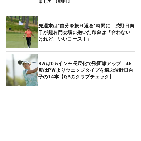
ました【動画】
ツーボールバージョンが米国女子のメジャー会場に
登場した、というわけ。
先週末は“自分を振り返る”時間に 渋野日向
…でも、ここでちょっと待ったー！ 先ほど「世界初
子が超名門会場に抱いた印象は「合わない
けれど、いいコース！」
登場」と言っていたけど、実は6月上旬に行われた
国内男子ツアー「
ASO飯塚チャレンジドゴルフトー
ナメント
」の会場で、すでにこの2ボールパターは
3Wは0.5インチ長尺化で飛距離アップ 46
お披露目済みだったのだ。しかしノリノリで「テイ
度はPWよりウェッジタイプを選ぶ渋野日向
ク ア ピクチャーもOKだよ！」と笑顔でサービス
子の14本【QPのクラブチェック】
してくれるうれしそうな担当者に「日本の方が早か
ったよ」なんて…言えない！ 絶対に言えない！