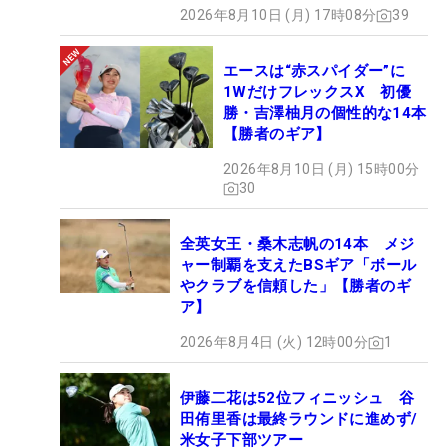
みた #ギアカタログ2026
2026年8月10日 (月) 17時08分
39
エースは“赤スパイダー”に
1WだけフレックスX 初優
勝・吉澤柚月の個性的な14本
【勝者のギア】
2026年8月10日 (月) 15時00分
30
全英女王・桑木志帆の14本 メジ
ャー制覇を支えたBSギア「ボール
やクラブを信頼した」【勝者のギ
ア】
2026年8月4日 (火) 12時00分
1
伊藤二花は52位フィニッシュ 谷
田侑里香は最終ラウンドに進めず/
米女子下部ツアー