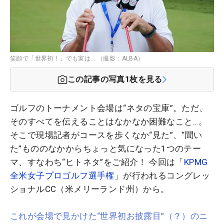
笑顔で「世界初！」でも実は… （撮影：ALBA）
この記事の写真
1
枚を見る
ゴルフのトーナメント会場は“ネタの宝庫”。ただ、
そのすべてを伝えることはなかなか困難なこと…。
そこで現場記者がコースを歩くなか“見た”、“聞い
た”もののなかからちょっと気になった1つのテー
マ、すなわち“ヒトネタ”をご紹介！ 今回は「
KPMG
全米女子プロゴルフ選手権
」が行われるコングレッ
ショナルCC（米メリーランド州）から。
これが会場で見かけた“世界初お披露目”（？）のニ