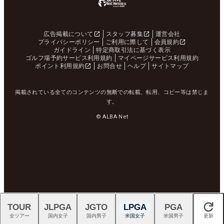
広告掲載について
スタッフ募集
運営会社
プライバシーポリシー
ご利用に際して
会員規約
ガイドライン
特定商取引法に基づく表示
ゴルフ場予約サービス利用規約
マイページサービス利用規約
ポイント利用規約
お問合せ
ヘルプ
サイトマップ
掲載されている全てのコンテンツの無断での転載、転用、コピー等は禁じま
す。
© ALBA Net
TOUR
JLPGA
JGTO
LPGA
PGA
閉じる
全ツアー
国内女子
国内男子
米国女子
米国男子
更新