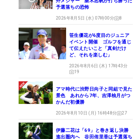
外メジャー 桑木志帆が打ち勝った
予選落ちの恐怖
2026年8月5日 (水) 07時00分
8
笹生優花が6度目のジュニア
イベント開催 ゴルフを通じ
て伝えたいこと「真剣だけ
ど、それを楽しむ」
2026年8月6日 (木) 17時43分
19
アマ時代に渋野日向子と同組で見た
景色 あれから7年、吉澤柚月がつ
かんだ初優勝
2026年8月10日 (月) 16時48分
27
伊藤二花は「69」と巻き返し決勝
進出圏内へ 谷田侑里香は予選落ち