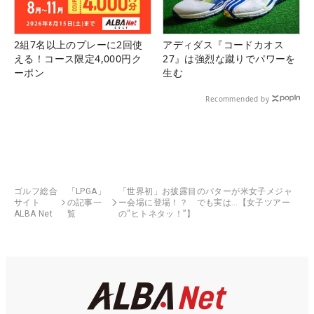
2組7名以上のプレーに2回使
アディダス『コードカオス
える！コース限定4,000円ク
27』は強烈な蹴りでパワーを
ーポン
生む
Recommended by
ゴルフ総合
「LPGA」
「世界初」お披露目のパターが米女子メジャ
サイト
の記事一
ー会場に登場！？ でも実は…【女子ツアー
ALBA Net
覧
の“ヒトネタッ！”】