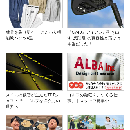
猛暑を乗り切る！ こだわり機
『G740』アイアンが引き出
能派パンツ4選
す“反則級”の寛容性と飛びは
本当だった！
スイスの叡智が生んだTPTシ
ゴルフの熱狂を、つくる仕
ャフトで、ゴルフを異次元の
事。｜スタッフ募集中
世界へ