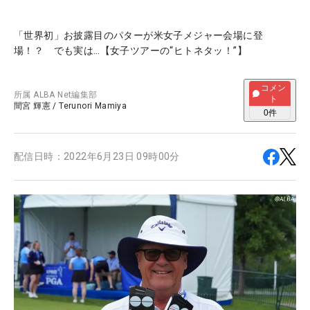
「世界初」お披露目のパターが米女子メジャー会場に登
場！？ でも実は…【女子ツアーの“ヒトネタッ！”】
コメン
所属
ALBA Net編集部
ト
間宮 輝憲
/
Terunori Mamiya
0
件
配信日時：
2022年6月23日 09時00分