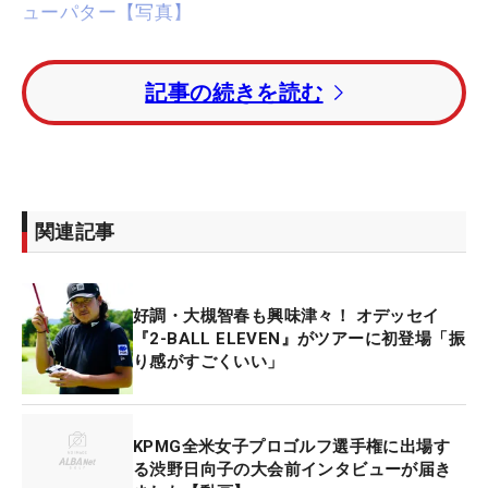
ューパター【写真】
かつて「
全米オープン
」などが行われ、今回初めて
記事の続きを読む
女子の試合が行われる超名門コースを歩いている
と、陽気な米国人男性から「いいものを見せてあげ
る」と手招きされた。
この人物は
オデッセイ
のツアーレップ（用品担当
関連記事
者）で、練習グリーンに並べてある選手がテストす
るための同社パターを見せてくれた。そして、その
なかの3機種を指差し、「これはここで世界初登場
好調・大槻智春も興味津々！ オデッセイ
のツーボールパターだよ！」とニコニコ。
『2-BALL ELEVEN』がツアーに初登場「振
り感がすごくいい」
見せてもらったのは、マレット型の同社パター
『ELEVEN』から出た新たなラインナップ。これは
KPMG全米女子プロゴルフ選手権に出場す
比嘉一貴や稲森佑貴が使用し優勝したことで、国内
る渋野日向子の大会前インタビューが届き
男子ツアーでブームになっているシリーズだ。その