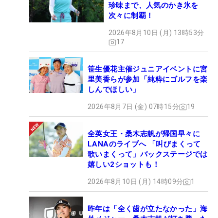
珍味まで、人気のかき氷を
次々に制覇！
2026年8月10日 (月) 13時53分
17
笹生優花主催ジュニアイベントに宮
里美香らが参加「純粋にゴルフを楽
しんでほしい」
2026年8月7日 (金) 07時15分
19
全英女王・桑木志帆が帰国早々に
LANAのライブへ 「叫びまくって
歌いまくって」バックステージでは
嬉しい2ショットも！
2026年8月10日 (月) 14時09分
1
昨年は「全く歯が立たなかった」海