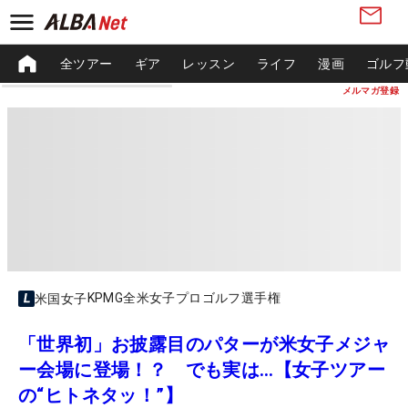
全ツアー
ギア
レッスン
ライフ
漫画
ゴルフ
メルマガ登録
KPMG全米女子プロゴルフ選手権
米国女子
「世界初」お披露目のパターが米女子メジャ
ー会場に登場！？ でも実は…【女子ツアー
の“ヒトネタッ！”】