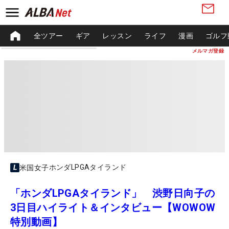
全ツアー
ギア
レッスン
ライフ
漫画
ゴルフ
メルマガ登録
ホンダLPGAタイランド
米国女子
「ホンダLPGAタイランド」 渋野日向子の
3日目ハイライト＆インタビュー【WOWOW
特別動画】