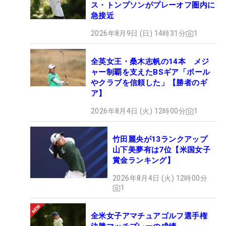
ス・トンプソンがプレーオフ圏内に
急接近
2026年8月9日 (日) 14時31分
1
全英女王・桑木志帆の14本 メジ
ャー制覇を支えたBSギア「ボール
やクラブを信頼した」【勝者のギ
ア】
2026年8月4日 (火) 12時00分
1
竹田麗央が13ランクアップ
山下美夢有は7位【米国女子
賞金ランキング】
2026年8月4日 (火) 12時00分
1
全米女子アマチュアゴルフ選手権