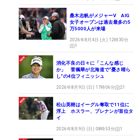
桑木志帆がメジャーV AIG
女子オープンは過去最多の5
万5000人が来場
2026年8月4日 (火) 12時30分
1
消化不良の日々に「こんな感じ
か」 菅楓華が北海道で“憂さ晴ら
し”の4位フィニッシュ
2026年8月9日 (日) 17時06分
21
松山英樹はイーグル奪取で11位に
浮上 ホスラー、ブレナンが首位タ
イ
2026年8月9日 (日) 08時53分
1