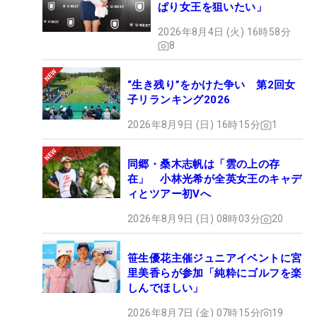
ぱり女王を狙いたい」
2026年8月4日 (火) 16時58分
8
“生き残り”をかけた争い 第2回女
子リランキング2026
2026年8月9日 (日) 16時15分
1
同郷・桑木志帆は「雲の上の存
在」 小林光希が全英女王のキャデ
ィとツアー初Vへ
2026年8月9日 (日) 08時03分
20
笹生優花主催ジュニアイベントに宮
里美香らが参加「純粋にゴルフを楽
しんでほしい」
2026年8月7日 (金) 07時15分
19