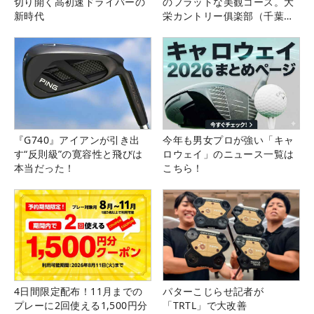
切り開く高初速ドライバーの
のフラットな美観コース。大
新時代
栄カントリー俱楽部（千葉
県）
『G740』アイアンが引き出
今年も男女プロが強い「キャ
す“反則級”の寛容性と飛びは
ロウェイ」のニュース一覧は
本当だった！
こちら！
4日間限定配布！11月までの
パターこじらせ記者が
プレーに2回使える1,500円分
「TRTL」で大改善