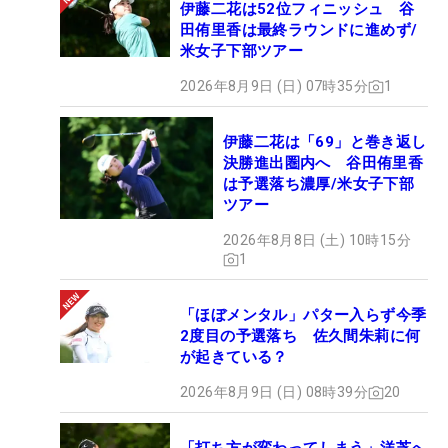
伊藤二花は52位フィニッシュ 谷
田侑里香は最終ラウンドに進めず/
米女子下部ツアー
2026年8月9日 (日) 07時35分
1
伊藤二花は「69」と巻き返し
決勝進出圏内へ 谷田侑里香
は予選落ち濃厚/米女子下部
ツアー
2026年8月8日 (土) 10時15分
1
「ほぼメンタル」パター入らず今季
2度目の予選落ち 佐久間朱莉に何
が起きている？
2026年8月9日 (日) 08時39分
20