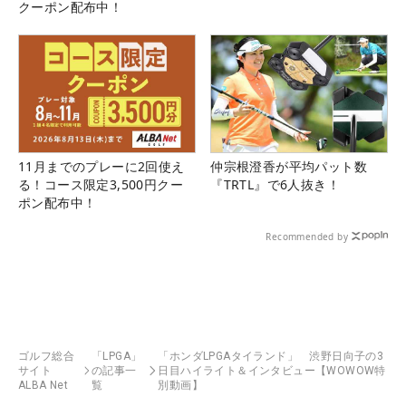
クーポン配布中！
11月までのプレーに2回使え
仲宗根澄香が平均パット数
る！コース限定3,500円クー
『TRTL』で6人抜き！
ポン配布中！
Recommended by
ゴルフ総合
「LPGA」
「ホンダLPGAタイランド」 渋野日向子の3
サイト
の記事一
日目ハイライト＆インタビュー【WOWOW特
ALBA Net
覧
別動画】