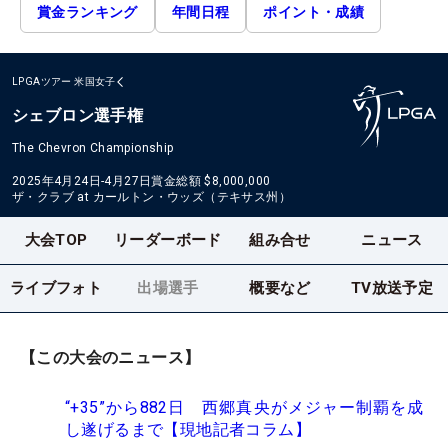
賞金ランキング
年間日程
ポイント・成績
LPGAツアー
米国女子
シェブロン選手権
The Chevron Championship
2025年4月24日-4月27日
賞金総額
$8,000,000
ザ・クラブ at カールトン・ウッズ（テキサス州）
大会TOP
リーダーボード
組み合せ
ニュース
ライブフォト
出場選手
概要など
TV放送予定
【この大会のニュース】
“+35”から882日 西郷真央がメジャー制覇を成
し遂げるまで【現地記者コラム】