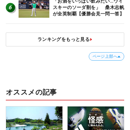
「お酒をいっぱい飲みたい…ウイ
6
スキーのソーダ割を」 桑木志帆
が全英制覇【優勝会見一問一答】
ランキングをもっと見る
ページ上部へ
オススメの記事