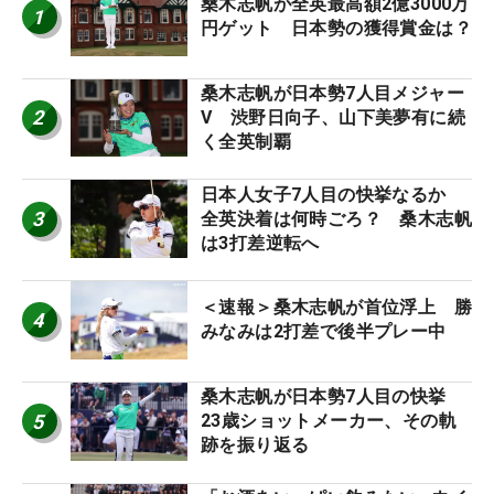
桑木志帆が全英最高額2億3000万
1
円ゲット 日本勢の獲得賞金は？
桑木志帆が日本勢7人目メジャー
2
V 渋野日向子、山下美夢有に続
く全英制覇
日本人女子7人目の快挙なるか
3
全英決着は何時ごろ？ 桑木志帆
は3打差逆転へ
＜速報＞桑木志帆が首位浮上 勝
4
みなみは2打差で後半プレー中
桑木志帆が日本勢7人目の快挙
5
23歳ショットメーカー、その軌
跡を振り返る