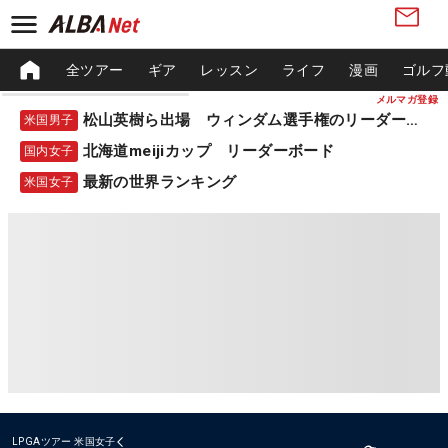
全ツアー
ギア
レッスン
ライフ
漫画
ゴルフ
メルマガ登録
松山英樹ら出場 ウィンダム選手権のリーダーボード
米国男子
北海道meijiカップ リーダーボード
国内女子
最新の世界ランキング
米国女子
LPGAツアー
米国女子