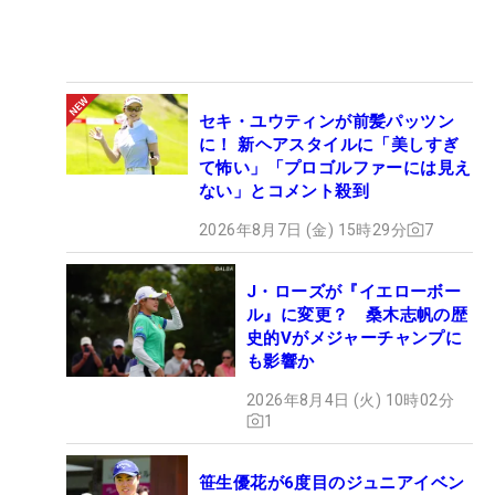
セキ・ユウティンが前髪パッツン
に！ 新ヘアスタイルに「美しすぎ
て怖い」「プロゴルファーには見え
ない」とコメント殺到
2026年8月7日 (金) 15時29分
7
J・ローズが『イエローボー
ル』に変更？ 桑木志帆の歴
史的Vがメジャーチャンプに
も影響か
2026年8月4日 (火) 10時02分
1
笹生優花が6度目のジュニアイベン