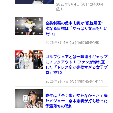
2026年8月4日 (火) 12時00分
1
全英制覇の桑木志帆が“凱旋帰国”
次なる目標は「やっぱり女王を狙い
たい」
2026年8月4日 (火) 16時58分
8
ゴルフウェアとは一味違うギャップ
にノックアウト！ ファンが惚れ直
した「ドレス姿が完璧すぎる女子プ
ロ」神10
2026年8月7日 (金) 19時45分
111
昨年は「全く歯が立たなかった」海
外メジャー 桑木志帆が打ち勝った
予選落ちの恐怖