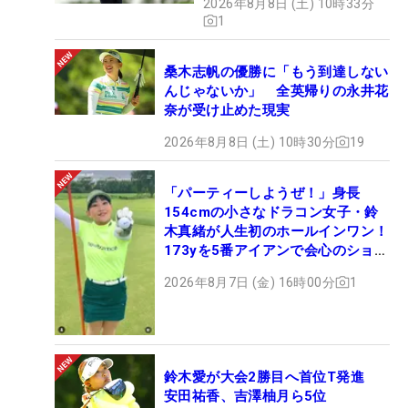
2026年8月8日 (土) 10時33分
1
桑木志帆の優勝に「もう到達しない
んじゃないか」 全英帰りの永井花
奈が受け止めた現実
2026年8月8日 (土) 10時30分
19
「パーティーしようぜ！」身長
154cmの小さなドラコン女子・鈴
木真緒が人生初のホールインワン！
173yを5番アイアンで会心のショッ
ト
2026年8月7日 (金) 16時00分
1
鈴木愛が大会2勝目へ首位T発進
安田祐香、吉澤柚月ら5位