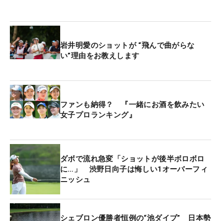
岩井明愛のショットが “飛んで曲がらな
い”理由をお教えします
ファンも納得？ 『一緒にお酒を飲みたい
女子プロランキング』
ダボで流れ急変「ショットが後半ボロボロ
に…」 渋野日向子は悔しい1オーバーフィ
ニッシュ
シェブロン優勝者恒例の“池ダイブ” 日本勢