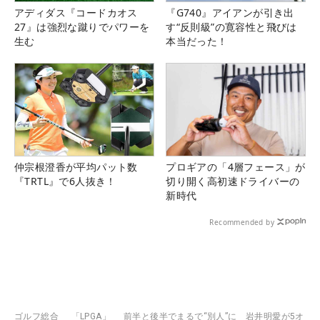
アディダス『コードカオス
『G740』アイアンが引き出
27』は強烈な蹴りでパワーを
す“反則級”の寛容性と飛びは
生む
本当だった！
仲宗根澄香が平均パット数
プロギアの「4層フェース」が
『TRTL』で6人抜き！
切り開く高初速ドライバーの
新時代
Recommended by
ゴルフ総合
「LPGA」
前半と後半でまるで“別人”に 岩井明愛が5オ