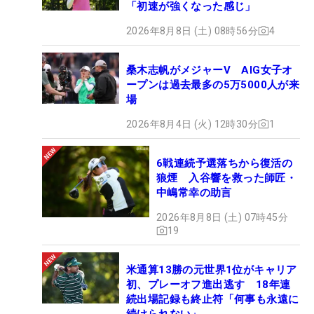
「初速が強くなった感じ」
2026年8月8日 (土) 08時56分
4
桑木志帆がメジャーV AIG女子オ
ープンは過去最多の5万5000人が来
場
2026年8月4日 (火) 12時30分
1
6戦連続予選落ちから復活の
狼煙 入谷響を救った師匠・
中嶋常幸の助言
2026年8月8日 (土) 07時45分
19
米通算13勝の元世界1位がキャリア
初、プレーオフ進出逃す 18年連
続出場記録も終止符「何事も永遠に
続けられない」