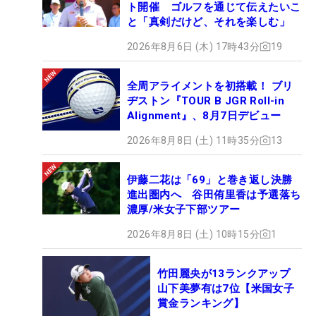
ト開催 ゴルフを通じて伝えたいこ
と「真剣だけど、それを楽しむ」
2026年8月6日 (木) 17時43分
19
全周アライメントを初搭載！ ブリ
ヂストン『TOUR B JGR Roll-in
Alignment』、8月7日デビュー
2026年8月8日 (土) 11時35分
13
伊藤二花は「69」と巻き返し決勝
進出圏内へ 谷田侑里香は予選落ち
濃厚/米女子下部ツアー
2026年8月8日 (土) 10時15分
1
竹田麗央が13ランクアップ
山下美夢有は7位【米国女子
賞金ランキング】