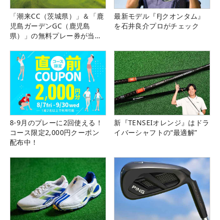
「潮来CC（茨城県）」＆「鹿
最新モデル『FJクオンタム』
児島ガーデンGC（鹿児島
を石井良介プロがチェック
県）」の無料プレー券が当た
る！！
8-9月のプレーに2回使える！
新『TENSEIオレンジ』はドラ
コース限定2,000円クーポン
イバーシャフトの“最適解”
配布中！