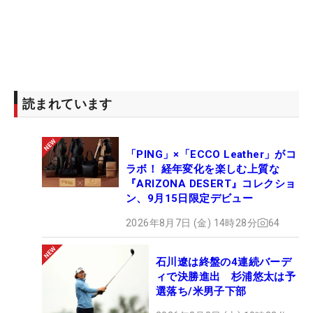
読まれています
「PING」×「ECCO Leather」がコ
ラボ！ 経年変化を楽しむ上質な
『ARIZONA DESERT』コレクショ
ン、9月15日限定デビュー
2026年8月7日 (金) 14時28分
64
石川遼は終盤の4連続バーデ
ィで決勝進出 杉浦悠太は予
選落ち/米男子下部