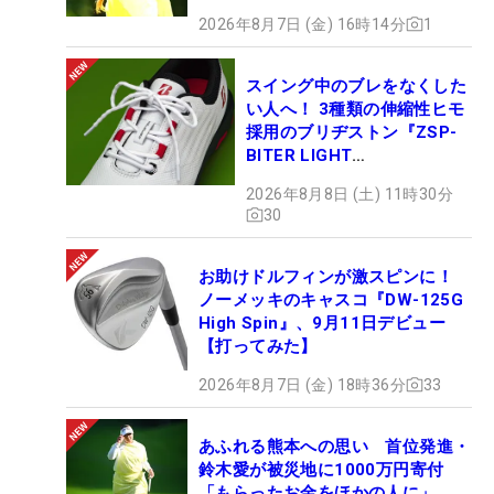
2026年8月7日 (金) 16時14分
1
スイング中のブレをなくした
い人へ！ 3種類の伸縮性ヒモ
採用のブリヂストン『ZSP-
BITER LIGHT
MAGICLACE』、8月8日デビ
2026年8月8日 (土) 11時30分
ュー
30
お助けドルフィンが激スピンに！
ノーメッキのキャスコ『DW-125G
High Spin』、9月11日デビュー
【打ってみた】
2026年8月7日 (金) 18時36分
33
あふれる熊本への思い 首位発進・
鈴木愛が被災地に1000万円寄付
「もらったお金をほかの人に」