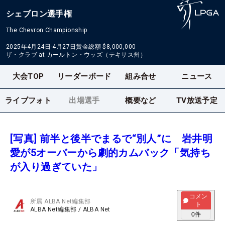
シェブロン選手権
The Chevron Championship
2025年4月24日-4月27日
賞金総額
$8,000,000
ザ・クラブ at カールトン・ウッズ（テキサス州）
大会TOP
リーダーボード
組み合せ
ニュース
ライブフォト
出場選手
概要など
TV放送予定
[写真] 前半と後半でまるで“別人”に 岩井明
愛が5オーバーから劇的カムバック「気持ち
が入り過ぎていた」
コメン
所属
ALBA Net編集部
ト
ALBA Net編集部
/
ALBA Net
0
件