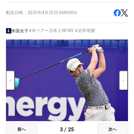
配信日時：
2025年4月25日 06時00分
#
米ツアー日本人NEWS
#
岩井明愛
米国女子
3
/
25
前へ
次へ